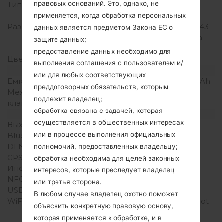
правовых оснований. Это, однако, не
Тип экрана
TFT емкостный
сенсорный экран
применяется, когда обработка персональных
Разрешение экрана
320 x 240 пикселей (~143
данных является предметом Закона ЕС о
плотность пикселей на
защите данных;
дюйм)
предоставление данных необходимо для
Цвета экрана
256K цветов
выполнения соглашения с пользователем и/
Аккумулятор и клавиатура
или для любых соответствующих
Емкость аккумулятора
Съемный Li-Ion 1350 mAh
преддоговорных обязательств, которым
Механическая
QWERTY
подлежит владелец;
клавиатура
обработка связана с задачей, которая
Интерфейсы
осуществляется в общественных интересах
Выход для аудио
3.5mm jack
или в процессе выполнения официальных
Bluetooth
версия 3.1, A2DP
DLNA
Есть
полномочий, предоставленных владельцу;
GPS
A-GPS
обработка необходима для целей законных
Инфракрасный порт
-
интересов, которые преследует владелец
NFC
-
или третья сторона.
USB
microUSB 2.0
В любом случае владелец охотно поможет
WiFi
Wi-Fi 802.11 b/g/n, hotspot
объяснить конкретную правовую основу,
которая применяется к обработке, и в