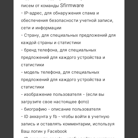
Sfirmware
писем от команды
SAMSUNG GT-B7510B
- IP-адрес, для обнаружения спама и
обеспечения безопасности учетной записи,
ИЗ СЕРИИ GALAXY
сети и информации
- Страну, для специальных предложений для
PRO
каждой страны и статистики
- бренд телефона, для специальных
предложений для каждого устройства и
статистики
- модель телефона, для специальных
предложений для каждого устройства и
2.8 дюйма (~33.5%
800MHz
статистики
соотношение
Qualcomm
- изображение пользователя - (если вы
экрана к телу)
MSM7227T
загрузите свое настоящее фото)
320 x 240
512MB
- биографию - описание пользователя
пикселей (~143
- ID аккаунта у fb - чтобы войти в учетную
плотность
запись и оставлять комментарии, используя
пикселей на
дюйм)
Ваш логин у Facebook