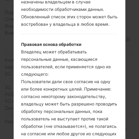
назначены владельцем в случае
MSM7227T
необходимости обработчиками данных.
Ядра процессора
Одноядерный
Обновленный список этих сторон может быть
Оперативная память
512MB
востребован у владельца в любое время.
Внутренняя память
512MB
Внешняя память
microSD, до 32 GB
(выделенный слот), 2 GB
Правовая основа обработки
included
Владелец может обрабатывать
Сеть и данные
персональные данные, касающиеся
Количество мест для сим
Мини SIM
карты
пользователей, если применяется одно из
2G
GSM
следующего:
850/900/1800/1900MHz
Пользователи дали свое согласие на одну
3G
HSDPA 900/2100MHz
или более конкретных целей. Примечание:
(4G) LTE
-
согласно некоторому законодательству,
5G network
-
владельцу может быть разрешено проводить
Данные
GPRS/EDGE
обработку персональных данных, пока
Дисплей
пользователь не выступает против такой
Размер экрана
2.8 дюйма (~33.5%
обработки («не отказывается»), не полагаясь
соотношение экрана к
на согласие или любое другое из следующих
телу)