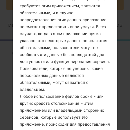
требуются этим приложением, являются
обязательными, и в случае
непредоставления этих данных приложение
Главная
→
Серия
→
Galaxy Pro
→
SamsungGT-B7510B
не сможет предоставить свои услуги. В тех
случаях, когда в этом приложении прямо
указано, что некоторые данные не являются
обязательными, пользователи могут не
ОбзорSamsung GT-
сообщать эти данные без последствий для
B7510BGalaxy Pro
доступности или функционирования сервиса.
Пользователи, которые не уверены, какие
персональные данные являются
обязательными, могут связаться с
владельцем.
Любое использование файлов cookie - или
Сравнить
других средств отслеживания − этим
приложением или владельцами сторонних
сервисов, которые использует это
приложение, происходит для предоставления