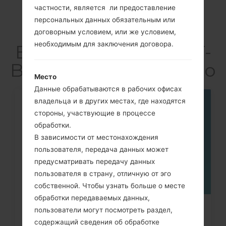
частности, является ли предоставление
персональных данных обязательным или
Articles LGGT-
договорным условием, или же условием,
необходимым для заключения договора.
B7510B(Samsung GT-
B7510B) akaGalaxy Pro
Место
Данные обрабатываются в рабочих офисах
владельца и в других местах, где находятся
08
стороны, участвующие в процессе
МАЯ
обработки.
В зависимости от местонахождения
пользователя, передача данных может
предусматривать передачу данных
пользователя в страну, отличную от эго
собственной. Чтобы узнать больше о месте
обработки передаваемых данных,
Как удалить все данные с
пользователи могут посмотреть раздел,
содержащий сведения об обработке