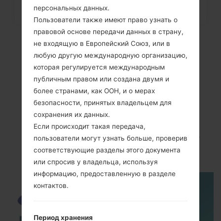
телефона через меню на
персональных данных.
Samsung...
Пользователи также имеют право узнать о
правовой основе передачи данных в страну,
не входящую в Европейский Союз, или в
любую другую международную организацию,
которая регулируется международным
публичным правом или создана двумя и
более странами, как ООН, и о мерах
безопасности, принятых владельцем для
сохранения их данных.
Если происходит такая передача,
ВидеоSamsung GT-
пользователи могут узнать больше, проверив
B7510BGalaxy Pro
соответствующие разделы этого документа
или спросив у владельца, используя
информацию, предоставленную в разделе
контактов.
Период хранения