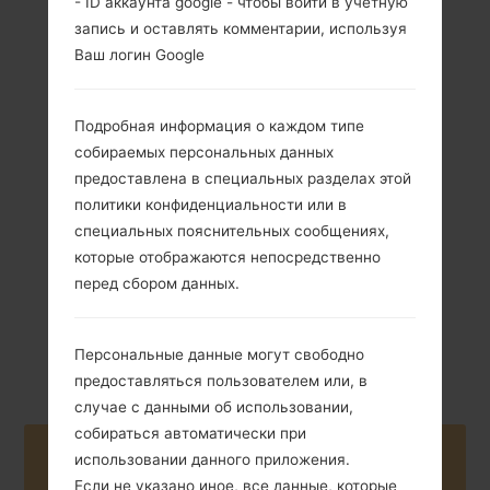
- ID аккаунта google - чтобы войти в учетную
запись и оставлять комментарии, используя
Ваш логин Google
Подробная информация о каждом типе
103.4 грамм (3.63
Съемный Li-Ion
собираемых персональных данных
унции)
1350 mAh
предоставлена в специальных разделах этой
политики конфиденциальности или в
специальных пояснительных сообщениях,
которые отображаются непосредственно
перед сбором данных.
Март, 2011
NA
Персональные данные могут свободно
предоставляться пользователем или, в
случае с данными об использовании,
собираться автоматически при
Buy accessories on Amazon
использовании данного приложения.
Если не указано иное, все данные, которые