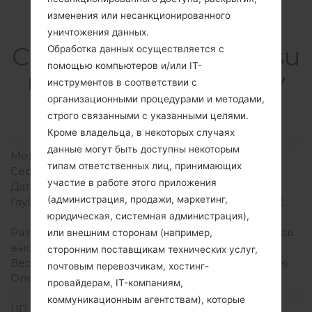
изменения или несанкционированного
уничтожения данных.
СпецификацияSamsu
Обработка данных осуществляется с
помощью компьютеров и/или IT-
ng GT-B7510BGalaxy
инструментов в соответствии с
Pro
организационными процедурами и методами,
строго связанными с указанными целями.
Кроме владельца, в некоторых случаях
Модель и ее характеристики
данные могут быть доступны некоторым
Модель
SamsungGT-B7510B
типам ответственных лиц, принимающих
Серия
Galaxy Pro
участие в работе этого приложения
Дата выпуска
Март, 2011
(администрация, продажи, маркетинг,
Глубина
10.7 миллиметров (0.42
дюйма)
юридическая, системная администрация),
Размеры (ширина /
108.6 x 66.7 миллиметров
или внешним сторонам (например,
высота)
(4.28 x 2.63 дюйма)
сторонним поставщикам технических услуг,
Вес
103.4 грамм (3.63 унции)
почтовым перевозчикам, хостинг-
Операционная система
Android 2.2.2 (Froyo)
провайдерам, IT-компаниям,
Аппаратное обеспечение
коммуникационным агентствам), которые
ЦП (процессор)
800MHz Qualcomm