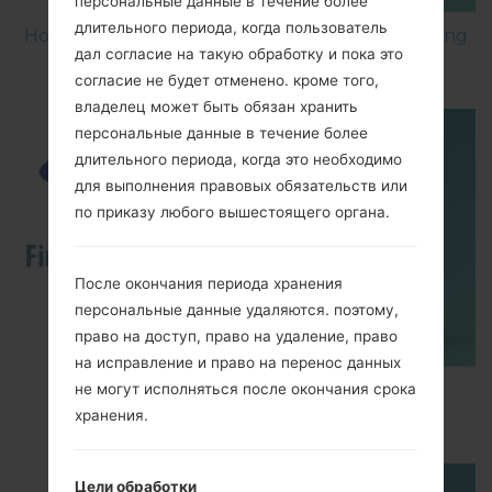
персональные данные в течение более
длительного периода, когда пользователь
How to Factory Reset through menu on Samsung
дал согласие на такую обработку и пока это
Galaxy Gio GT-S5660?
согласие не будет отменено. кроме того,
владелец может быть обязан хранить
персональные данные в течение более
длительного периода, когда это необходимо
для выполнения правовых обязательств или
по приказу любого вышестоящего органа.
После окончания периода хранения
персональные данные удаляются. поэтому,
право на доступ, право на удаление, право
на исправление и право на перенос данных
How to Flash Stock Firmware on Samsung
не могут исполняться после окончания срока
Smartphone using Odin?
хранения.
Цели обработки