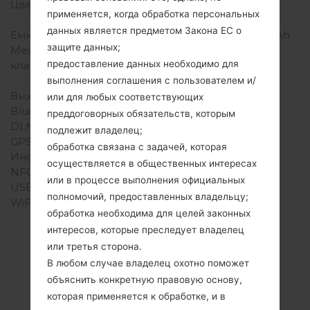
Цвета экрана
256K цветов
применяется, когда обработка персональных
Аккумулятор и клавиатура
данных является предметом Закона ЕС о
Емкость аккумулятора
Съемный Li-Ion 950 mAh
защите данных;
Механическая
Есть
предоставление данных необходимо для
клавиатура
Интерфейсы
выполнения соглашения с пользователем и/
Выход для аудио
или для любых соответствующих
Bluetooth
версия 2.0, A2DP
преддоговорных обязательств, которым
DLNA
-
подлежит владелец;
GPS
-
обработка связана с задачей, которая
Инфракрасный порт
-
осуществляется в общественных интересах
NFC
-
или в процессе выполнения официальных
USB
USB 2.0
полномочий, предоставленных владельцу;
WiFi
обработка необходима для целей законных
интересов, которые преследует владелец
или третья сторона.
В любом случае владелец охотно поможет
Articles LGSGH-
объяснить конкретную правовую основу,
I520(Samsung SGH-
которая применяется к обработке, и в