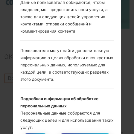
Данные пользователя собираются, чтобы
владелец мог предоставить свои услуги, а
также для следующих целей: управления
контактами, отправки сообщений и
комментирования контента.
TOP 5 SECRET CODES for Samsung
Пользователи могут найти дополнительную
0
Комментарии
информацию о целях обработки и конкретных
персональных данных, используемых для
каждой цели, в соответствующих разделах
Войдите
чтобы оставить комментарий.
этого документа.
Подробная информация об обработке
ПОДПИСАТЬСЯ
персональных данных
Персональные данные собираются для
следующих целей и для использования таких
Подпишитесь на наш список рассылки и получите
услуг:
интересные материалы и обновления на электронную