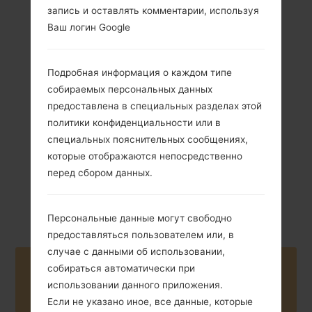
запись и оставлять комментарии, используя
Ваш логин Google
99 грамм (3.49
Съемный Li-Ion
Подробная информация о каждом типе
унции)
950 mAh
собираемых персональных данных
предоставлена в специальных разделах этой
политики конфиденциальности или в
специальных пояснительных сообщениях,
которые отображаются непосредственно
перед сбором данных.
Февраль 2007
NA
Персональные данные могут свободно
предоставляться пользователем или, в
случае с данными об использовании,
Buy accessories on Amazon
собираться автоматически при
использовании данного приложения.
Если не указано иное, все данные, которые