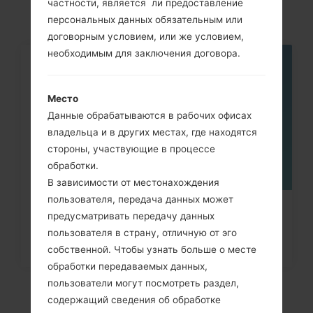
частности, является ли предоставление
I520)
персональных данных обязательным или
договорным условием, или же условием,
необходимым для заключения договора.
06
МАЯ
Место
Данные обрабатываются в рабочих офисах
владельца и в других местах, где находятся
стороны, участвующие в процессе
обработки.
В зависимости от местонахождения
пользователя, передача данных может
Как удалить все данные с
предусматривать передачу данных
телефона через код на Samsung...
пользователя в страну, отличную от эго
собственной. Чтобы узнать больше о месте
обработки передаваемых данных,
пользователи могут посмотреть раздел,
содержащий сведения об обработке