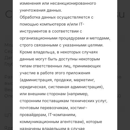
изменения или несанкционированного
СпецификацияSamsu
уничтожения данных.
Обработка данных осуществляется с
ng SGH-I520
помощью компьютеров и/или IT-
инструментов в соответствии с
Модель и ее характеристики
организационными процедурами и методами,
Модель
SamsungSGH-I520
строго связанными с указанными целями.
Серия
Others
Кроме владельца, в некоторых случаях
Дата выпуска
Февраль 2007
данные могут быть доступны некоторым
Глубина
17.9 миллиметров (0.70
типам ответственных лиц, принимающих
дюйма)
участие в работе этого приложения
Размеры (ширина /
101.7 x 50.5 миллиметров
(администрация, продажи, маркетинг,
высота)
(4.00 x 1.99 дюйма)
юридическая, системная администрация),
Вес
99 грамм (3.49 унции)
или внешним сторонам (например,
Операционная система
Symbian OS 9.2, Series 60
сторонним поставщикам технических услуг,
3.1 UI
почтовым перевозчикам, хостинг-
Аппаратное обеспечение
ЦП (процессор)
330MHz ARM 1136, TI
провайдерам, IT-компаниям,
OMAP 2430
коммуникационным агентствам), которые
Ядра процессора
Одноядерный
назначены владельцем в случае