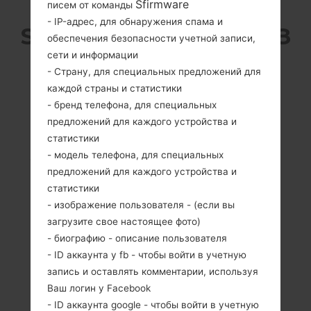
Sfirmware
писем от команды
- IP-адрес, для обнаружения спама и
SAMSUNG SGH-I520 ИЗ
обеспечения безопасности учетной записи,
сети и информации
СЕРИИ
- Страну, для специальных предложений для
каждой страны и статистики
- бренд телефона, для специальных
предложений для каждого устройства и
статистики
- модель телефона, для специальных
2.3 дюйма, 35 x 46
330MHz ARM 1136,
предложений для каждого устройства и
mm (~31.9%
TI OMAP 2430
статистики
соотношение
NA
экрана к телу)
- изображение пользователя - (если вы
240 x 320
загрузите свое настоящее фото)
пикселей (~174
- биографию - описание пользователя
плотность
- ID аккаунта у fb - чтобы войти в учетную
пикселей на
запись и оставлять комментарии, используя
дюйм)
Ваш логин у Facebook
- ID аккаунта google - чтобы войти в учетную