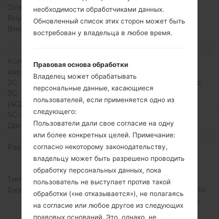
Оперативная память
необходимости обработчиками данных.
Внутренняя память
35MB
Обновленный список этих сторон может быть
Внешняя память
microSD (выделенный
востребован у владельца в любое время.
слот)
Сеть и данные
Количество мест для сим
Мини SIM
Правовая основа обработки
карты
Владелец может обрабатывать
2G
GSM 900/1800/1900MHz
персональные данные, касающиеся
3G
HSDPA 2100MHz
пользователей, если применяется одно из
(4G) LTE
-
следующего:
5G network
-
Пользователи дали свое согласие на одну
Данные
GPRS/EDGE
или более конкретных целей. Примечание:
Дисплей
Размер экрана
2.3 дюйма, 35 x 46 mm
согласно некоторому законодательству,
(~31.9% соотношение
владельцу может быть разрешено проводить
экрана к телу)
обработку персональных данных, пока
Тип экрана
TFT
пользователь не выступает против такой
Разрешение экрана
240 x 320 пикселей (~174
обработки («не отказывается»), не полагаясь
плотность пикселей на
на согласие или любое другое из следующих
дюйм)
правовых оснований. Это, однако, не