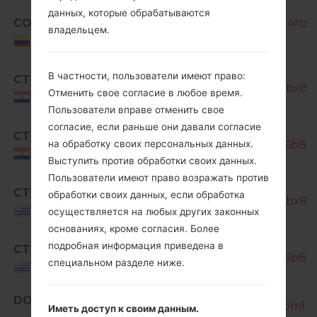
данных, которые обрабатываются
COO
SM-G850M_1_20181005230853_4hzm
владельцем.
Colombia
В частности, пользователи имеют право:
CTP
SM-G850M_1_20170110122126_slbx8dk
Отменить свое согласие в любое время.
Paraguay
Пользователи вправе отменить свое
SM-
согласие, если раньше они давали согласие
CTP
G850M_1_20170203125339_o266b8h3a
на обработку своих персональных данных.
Paraguay
Выступить против обработки своих данных.
Пользователи имеют право возражать против
CTU
обработки своих данных, если обработка
SM-G850M_1_20170110122126_slbx8dk
Uruguay
осуществляется на любых других законных
основаниях, кроме согласия. Более
SM-
подробная информация приведена в
CTU
G850M_1_20170203125339_o266b8h3a
специальном разделе ниже.
Uruguay
DOR
SM-G850M_1_20160304115427_0mlx8g
Иметь доступ к своим данным.