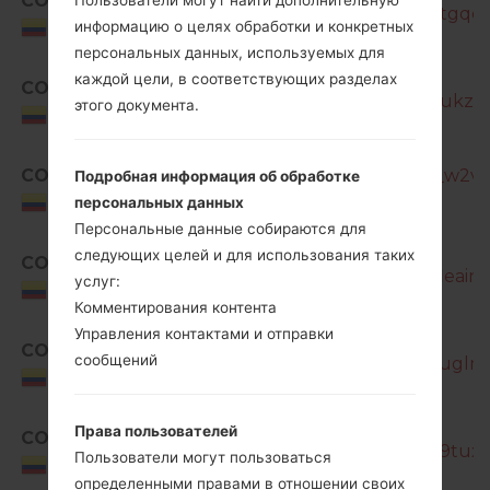
COM
Пользователи могут найти дополнительную
SM-G850M_1_20161214101600_3tgqdl
информацию о целях обработки и конкретных
Colombia
персональных данных, используемых для
SM-
каждой цели, в соответствующих разделах
COM
G850M_1_20181008100953_czdukzhq
этого документа.
Colombia
COM
SM-G850M_1_20180928050514_w2vri1
Подробная информация об обработке
Colombia
персональных данных
Персональные данные собираются для
следующих целей и для использования таких
COO
SM-G850M_1_20161221111039_afleainm
услуг:
Colombia
Комментирования контента
Управления контактами и отправки
SM-
COO
сообщений
G850M_1_20170106072226_f91fuglmd
Colombia
SM-
Права пользователей
COO
G850M_1_20181010184027_ggh9tuxop
Пользователи могут пользоваться
Colombia
определенными правами в отношении своих