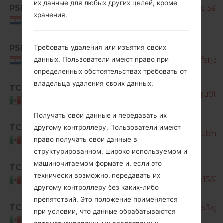
их данные для любых других целей, кроме
PSP
SM-G850M_1_20170110121645_gu3sbu
хранения.
Paraguay
PSP
SM-
Требовать удаления или изъятия своих
G850M_1_20170206124326_mnjfsrj3oj_
данных. Пользователи имеют право при
Paraguay
определенных обстоятельствах требовать от
владельца удаления своих данных.
TCE
SM-G850M_1_20170131122826_qu9ibqh
Mexico
Получать свои данные и передавать их
SM-
TCE
другому контроллеру. Пользователи имеют
G850M_1_20170413051652_dbhubh450
право получать свои данные в
Mexico
структурированном, широко используемом и
машиночитаемом формате и, если это
TCE
SM-
технически возможно, передавать их
G850M_1_20181228091740_6fqe156181
Mexico
другому контроллеру без каких-либо
препятствий. Это положение применяется
TCE
SM-G850M_1_20181222004953_s3xjb
при условии, что данные обрабатываются
Mexico