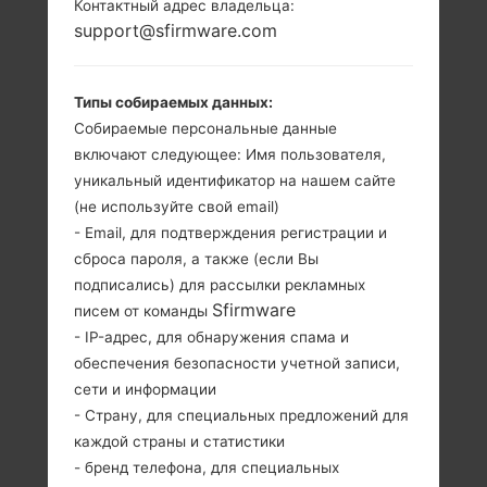
Контактный адрес владельца:
support@sfirmware.com
SAMSUNG SM-G850M
ИЗ СЕРИИ GALAXY
Типы собираемых данных:
Собираемые персональные данные
ALPHA
включают следующее: Имя пользователя,
уникальный идентификатор на нашем сайте
(не используйте свой email)
- Email, для подтверждения регистрации и
сброса пароля, а также (если Вы
подписались) для рассылки рекламных
4.7 дюйма
4 x 1.8Ghz + 4 x
Sfirmware
писем от команды
(~70.2%
1.3Ghz Samsung E
- IP-адрес, для обнаружения спама и
соотношение
x ynos 5 Octa
обеспечения безопасности учетной записи,
экрана к телу)
5430
сети и информации
720 x 1280
2GB
- Страну, для специальных предложений для
пикселей (~312
плотность
каждой страны и статистики
пикселей на
- бренд телефона, для специальных
дюйм)