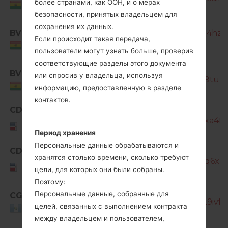
более странами, как ООН, и о мерах
Bolivia
безопасности, принятых владельцем для
сохранения их данных.
BVO
SM-G850M_1_20181005230853_4hzm
Если происходит такая передача,
Bolivia
пользователи могут узнать больше, проверив
соответствующие разделы этого документа
SM-
BVO
или спросив у владельца, используя
G850M_1_20181010184027_ggh9tuxop
Bolivia
информацию, предоставленную в разделе
контактов.
CDR
SM-G850M_1_20170131125139_0xa4f18
Dominican
Republic
Период хранения
Персональные данные обрабатываются и
SM-
CDR
хранятся столько времени, сколько требуют
G850M_1_20170413053226_c82q6xlgr
Dominican
цели, для которых они были собраны.
Republic
Поэтому:
Персональные данные, собранные для
CGU
SM-G850M_1_20170131125500_29ivfq
целей, связанных с выполнением контракта
Guatemala
между владельцем и пользователем,