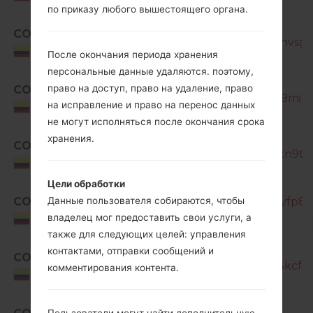
по приказу любого вышестоящего органа.
COE
SM-G850M_1_20181222005214_nvsgj6
Colombia
После окончания периода хранения
персональные данные удаляются. поэтому,
право на доступ, право на удаление, право
COL
SM-G850M_1_20170105095552_9mirc8
на исправление и право на перенос данных
Colombia
не могут исполняться после окончания срока
SM-
хранения.
COL
G850M_1_20170126075939_1xqxn9tnd
Colombia
Цели обработки
COL
SM-G850M_1_20181222004614_yfp84v
Данные пользователя собираются, чтобы
владелец мог предоставить свои услуги, а
Colombia
также для следующих целей: управления
SM-
контактами, отправки сообщений и
COL
G850M_1_20181228091301_oo64kcfd7
комментирования контента.
Colombia