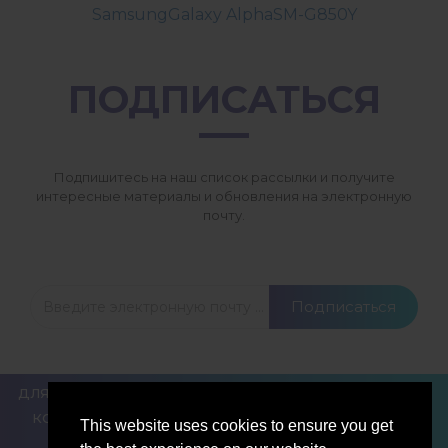
SamsungGalaxy AlphaSM-G850Y
ПОДПИСАТЬСЯ
Подпишитесь на наш список рассылки и получите
интересные материалы и обновления на электронную
почту.
Подписаться
ДЛЯ БЛОГЕРОВ И ПИСАТЕЛЕЙ
НОВОСТИ
СРАВНИТЬ
КОНТАКТЫ
ПОЛИТИКА КОНФИДЕНЦИАЛЬНОСТИ
This website uses cookies to ensure you get
УСЛОВИЯ ОБСЛУЖИВАНИЯ