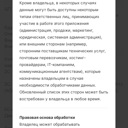
Аппаратное обеспечение
Кроме владельца, в некоторых случаях
ЦП (процессор)
4 x 1.8Ghz + 4 x 1.3Ghz
данные могут быть доступны некоторым
Samsung E x ynos 5 Octa
типам ответственных лиц, принимающих
5430
участие в работе этого приложения
Ядра процессора
Восьмиядерный
(администрация, продажи, маркетинг,
Оперативная память
2GB
юридическая, системная администрация),
Внутренняя память
32GB
или внешним сторонам (например,
Внешняя память
-
сторонним поставщикам технических услуг,
Сеть и данные
почтовым перевозчикам, хостинг-
Количество мест для сим
Нано SIM
провайдерам, IT-компаниям,
карты
2G
GSM
коммуникационным агентствам), которые
850/900/1800/1900MHz
назначены владельцем в случае
3G
HSDPA 850/1900/2100MHz
необходимости обработчиками данных.
(4G) LTE
LTE band 1(2100), 2(1900),
Обновленный список этих сторон может быть
3(1800), 4(1700/2100),
востребован у владельца в любое время.
5(850), 7(2600), 17(700)
5G network
-
Данные
GPRS/EDGE
Правовая основа обработки
Дисплей
Владелец может обрабатывать