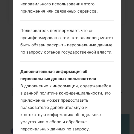
Как удалить все данные с
неправильного использования этого
телефона через меню на
приложения или связанных сервисов.
Samsung...
Пользователь подтверждает, что он
проинформирован о том, что владелец может
быть обязан раскрыть персональные данные
по запросу органов государственной власти.
Дополнительная информация об
персональных данных пользователя
В дополнение к информации, содержащейся
ВидеоSamsung SM-
в данной политике конфиденциальности, это
G850MGalaxy Alpha
приложение может предоставить
пользователю дополнительную и
контекстную информацию об отдельных
услугах или о сборе и обработке
персональных данных по запросу.