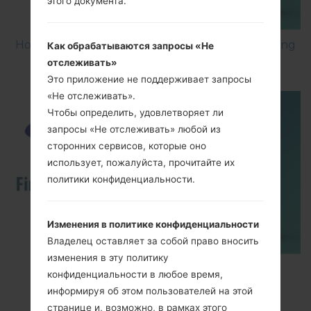
этого документа.
How to Factory Reset through menu on Samsung
Как обрабатываются запросы «Не
Galaxy G6 SM-G920P?
отслеживать»
Это приложение не поддерживает запросы
«Не отслеживать».
Чтобы определить, удовлетворяет ли
запросы «Не отслеживать» любой из
сторонних сервисов, которые оно
использует, пожалуйста, прочитайте их
политики конфиденциальности.
Изменения в политике конфиденциальности
Владелец оставляет за собой право вносить
изменения в эту политику
How to Flash Stock Firmware on Samsung
конфиденциальности в любое время,
Smartphone using Odin?
информируя об этом пользователей на этой
странице и, возможно, в рамках этого