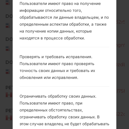
Dominican
Пользователи имеют право на получение
Republic
информации относительно того,
SM-
DOR
обрабатываются ли данные владельцем, и по
G850M_1_20160328102727_quj32r5pr
Dominican
определенным аспектам обработки, а также
Republic
на получение копии данных, которые
SM-
находятся в процессе обработки.
DOR
G850M_1_20181222165327_qapngn9i8f
Dominican
Republic
Проверять и требовать исправления.
DOR
Пользователи имеют право проверять
SM-G850M_1_20181212231440_0zdb4q
Dominican
точность своих данных и требовать их
Republic
обновления или исправления.
PET
SM-G850M_1_20170210094739_l75hlt
Peru
Ограничивать обработку своих данных.
Пользователи имеют право, при
SM-
определенных обстоятельствах,
PET
G850M_1_20170316104639_vk8322cfa
ограничивать обработку своих данных. В
Peru
этом случае владелец не будет обрабатывать