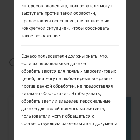
интересов владельца, пользователи могут
Previous
1
2
Next
выступать против такой обработки,
предоставляя основание, связанное с их
конкретной ситуацией, чтобы обосновать
такое возражение.
Articles LGSM-
Однако пользователи должны знать, что,
G850M(Samsung SM-
если их персональные данные
G850M) akaGalaxy
обрабатываются для прямых маркетинговых
целей, они могут в любое время возразить
Alpha
против данной обработки, не предоставляя
никакого обоснования. Чтобы узнать,
обрабатывает ли владелец персональные
07
данные для целей прямого маркетинга,
МАЯ
пользователи могут обращаться к
соответствующим разделам этого документа.