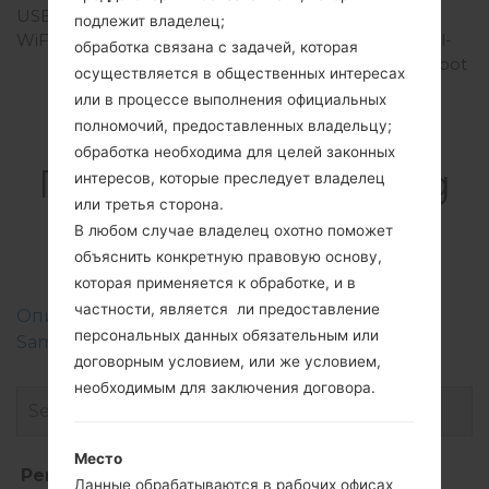
USB
micro-USB 2.0
подлежит владелец;
WiFi
Wi-Fi 802.11 a/b/g/n, dual-
обработка связана с задачей, которая
band, Wi-Fi Direct, hotspot
осуществляется в общественных интересах
или в процессе выполнения официальных
полномочий, предоставленных владельцу;
обработка необходима для целей законных
ПрошивкиSamsung
интересов, которые преследует владелец
или третья сторона.
SM-G850MGalaxy
В любом случае владелец охотно поможет
Alpha
объяснить конкретную правовую основу,
которая применяется к обработке, и в
частности, является ли предоставление
Описание регионов прошивок телефонов
персональных данных обязательным или
Samsung
договорным условием, или же условием,
необходимым для заключения договора.
Место
Регион
Название файла
Данные обрабатываются в рабочих офисах