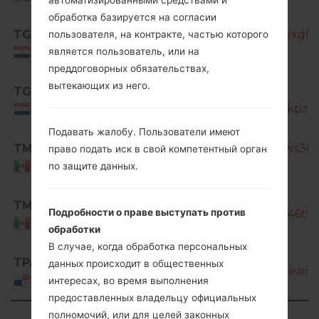
автоматизированными средствами и
обработка базируется на согласии
TGP
SM-G850M_1_20170107142226_yxghc
пользователя, на контракте, частью которого
является пользователь, или на
Paraguay
преддоговорных обязательствах,
вытекающих из него.
TGP
SM-
G850M_1_20170201171400_tykfikpz7s_
Paraguay
Подавать жалобу. Пользователи имеют
TMM
SM-G850M_1_20170131130400_ws36q
право подать иск в свой компетентный орган
Mexico
по защите данных.
SM-
TMM
Подробности о праве выступать против
G850M_1_20170313141726_nwjq46t74u
Mexico
обработки
В случае, когда обработка персональных
TPA
данных происходит в общественных
SM-G850M_1_20161221111039_afleainm
Panama
интересах, во время выполнения
предоставленных владельцу официальных
полномочий, или для целей законных
Showing 1 to 50 of 67 entries