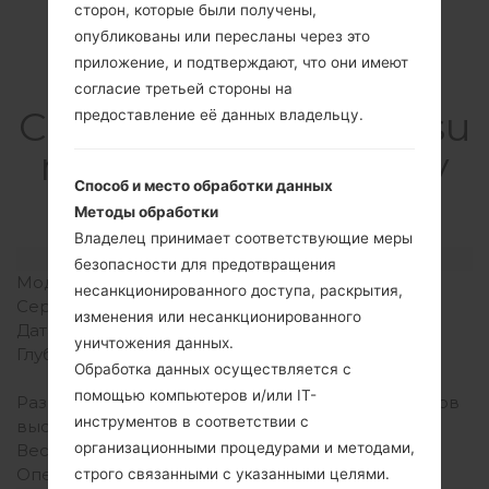
сторон, которые были получены,
опубликованы или пересланы через это
приложение, и подтверждают, что они имеют
согласие третьей стороны на
СпецификацияSamsu
предоставление её данных владельцу.
ng SM-G850MGalaxy
Способ и место обработки данных
Alpha
Методы обработки
Владелец принимает соответствующие меры
Модель и ее характеристики
безопасности для предотвращения
Модель
SamsungSM-G850M
несанкционированного доступа, раскрытия,
Серия
Galaxy Alpha
изменения или несанкционированного
Дата выпуска
Сентябрь, 2014
уничтожения данных.
Глубина
6.7 миллиметров (0.26
Обработка данных осуществляется с
дюйма)
помощью компьютеров и/или IT-
Размеры (ширина /
132.4 x 65.5 миллиметров
инструментов в соответствии с
высота)
(5.21 x 2.58 дюйма)
организационными процедурами и методами,
Вес
115 грамм (4.06 унции)
Операционная система
Android Lollipop 5.0.2
строго связанными с указанными целями.