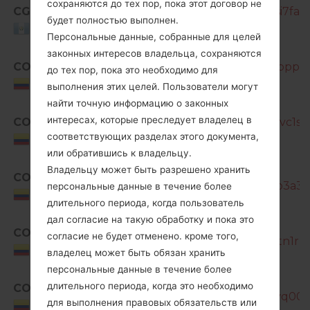
сохраняются до тех пор, пока этот договор не
CGU
SM-G850M_1_20170207161526_si7fai0j
будет полностью выполнен.
Guatemala
Персональные данные, собранные для целей
законных интересов владельца, сохраняются
COB
SM-G850M_1_20170103103526_bpp6qg
до тех пор, пока это необходимо для
Colombia
выполнения этих целей. Пользователи могут
найти точную информацию о законных
интересах, которые преследует владелец в
COB
SM-G850M_1_20170201173313_rvc1sjk
соответствующих разделах этого документа,
Colombia
или обратившись к владельцу.
Владельцу может быть разрешено хранить
COE
SM-G850M_1_20170131121913_po3a3z
персональные данные в течение более
Colombia
длительного периода, когда пользователь
дал согласие на такую обработку и пока это
SM-
COE
согласие не будет отменено. кроме того,
G850M_1_20170208103039_trotn1rzzp
Colombia
владелец может быть обязан хранить
персональные данные в течение более
SM-
длительного периода, когда это необходимо
COE
G850M_1_20181228090840_yevq00g57
для выполнения правовых обязательств или
Colombia