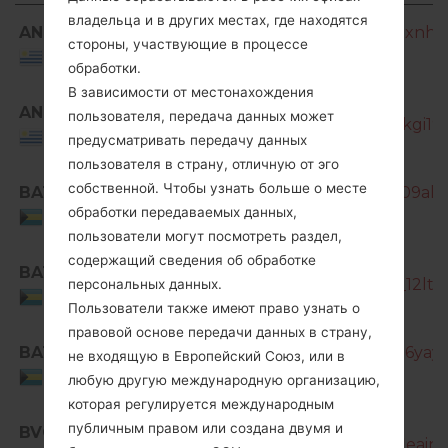
Регион
Название файла
владельца и в других местах, где находятся
ANC
SM-G850M_1_20170131124252_9xnhm6
стороны, участвующие в процессе
Uruguay
обработки.
В зависимости от местонахождения
SM-
ANC
пользователя, передача данных может
G850M_1_20170323150926_09akgi19yx
Uruguay
предусматривать передачу данных
пользователя в страну, отличную от эго
собственной. Чтобы узнать больше о месте
BAT
SM-G850M_1_20170103103626_09alt9
обработки передаваемых данных,
Bahamas
пользователи могут посмотреть раздел,
содержащий сведения об обработке
BAT
SM-G850M_1_20180928025601_12ltf39
персональных данных.
Bahamas
Пользователи также имеют право узнать о
правовой основе передачи данных в страну,
BAT
SM-G850M_1_20181005144101_1l6yay3e
не входящую в Европейский Союз, или в
Bahamas
любую другую международную организацию,
которая регулируется международным
публичным правом или создана двумя и
BVO
SM-G850M_1_20161221111039_afleainm