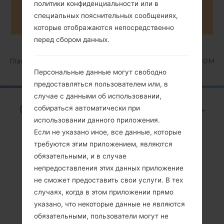
Buy accessories on Amazon
политики конфиденциальности или в
специальных пояснительных сообщениях,
которые отображаются непосредственно
перед сбором данных.
Главная
→
Серия
→
Galaxy Alpha
→
SamsungSM-G850M
Персональные данные могут свободно
предоставляться пользователем или, в
случае с данными об использовании,
ОбзорSamsung SM-
собираться автоматически при
G850MGalaxy Alpha
использовании данного приложения.
Если не указано иное, все данные, которые
требуются этим приложением, являются
обязательными, и в случае
непредоставления этих данных приложение
не сможет предоставить свои услуги. В тех
Сравнить
случаях, когда в этом приложении прямо
указано, что некоторые данные не являются
обязательными, пользователи могут не