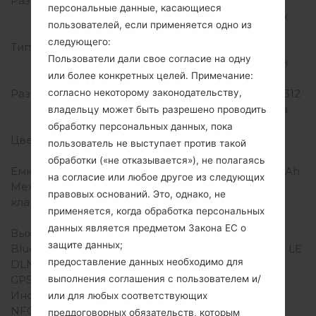
Размер экрана
4.7 дюйма (~70.2%
персональные данные, касающиеся
соотношение экрана к
пользователей, если применяется одно из
телу)
следующего:
Тип экрана
Super AMOLED
Пользователи дали свое согласие на одну
емкостный сенсорный
или более конкретных целей. Примечание:
экран
Разрешение экрана
720 x 1280 пикселей (~312
согласно некоторому законодательству,
плотность пикселей на
владельцу может быть разрешено проводить
дюйм)
обработку персональных данных, пока
Цвета экрана
16M цветов
пользователь не выступает против такой
Аккумулятор и клавиатура
обработки («не отказывается»), не полагаясь
Емкость аккумулятора
Съемный Li-Ion 1860 mAh
на согласие или любое другое из следующих
Механическая
-
правовых оснований. Это, однако, не
клавиатура
применяется, когда обработка персональных
Интерфейсы
данных является предметом Закона ЕС о
Выход для аудио
3.5mm jack
защите данных;
Bluetooth
версия 4.0, EDR, A2DP, LE
предоставление данных необходимо для
DLNA
Есть
GPS
A-GPS, GLONASS
выполнения соглашения с пользователем и/
Инфракрасный порт
-
или для любых соответствующих
NFC
Есть
преддоговорных обязательств, которым