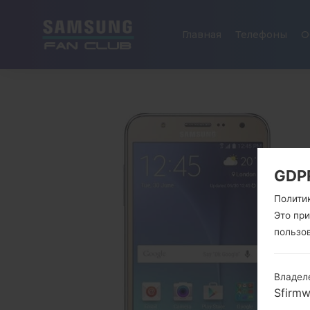
Главная
Телефоны
О
GDP
Полити
Это пр
пользо
Владел
Sfirm