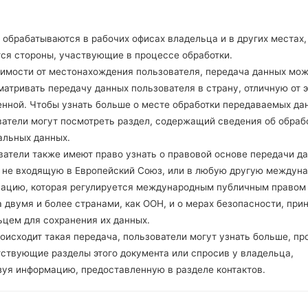
версия 4.2, A2DP, LE
-
A-GPS, GLONASS, Geotagging
обрабатываются в рабочих офисах владельца и в других местах,
-
тся стороны, участвующие в процессе обработки.
-
симости от местонахождения пользователя, передача данных мо
microUSB 2.0, USB charging, 
атривать передачу данных пользователя в страну, отличную от э
Wi-Fi 802.11 b/g/n, Wi-Fi Direc
енной. Чтобы узнать больше о месте обработки передаваемых да
ватели могут посмотреть раздел, содержащий сведения об обраб
альных данных.
ватели также имеют право узнать о правовой основе передачи д
Samsung SM-J727VPPGa
, не входящую в Европейский Союз, или в любую другую междун
зацию, которая регулируется международным публичным правом
ов Samsung
 двумя и более странами, как ООН, и о мерах безопасности, при
ьцем для сохранения их данных.
оисходит такая передача, пользователи могут узнать больше, пр
тствующие разделы этого документа или спросив у владельца,
зуя информацию, предоставленную в разделе контактов.
ОС
Прошивка
ОС
Прошивка
s7eawsg1s3_fac.zip
Android Oreo