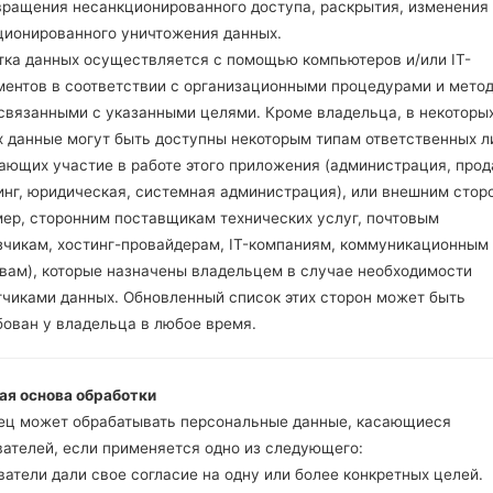
вращения несанкционированного доступа, раскрытия, изменения
ционированного уничтожения данных.
тка данных осуществляется с помощью компьютеров и/или IT-
ментов в соответствии с организационными процедурами и мето
 связанными с указанными целями. Кроме владельца, в некоторы
х данные могут быть доступны некоторым типам ответственных л
ияSamsung SM-J727VPP
ающих участие в работе этого приложения (администрация, прод
инг, юридическая, системная администрация), или внешним стор
Модель и ее характеристики
мер, сторонним поставщикам технических услуг, почтовым
SamsungSM-J727VPP
зчикам, хостинг-провайдерам, IT-компаниям, коммуникационным
Galaxy J7 V
твам), которые назначены владельцем в случае необходимости
Март, 2017
тчиками данных. Обновленный список этих сторон может быть
7.5 миллиметров (0.3 дюйма
бован у владельца в любое время.
76.0 x 151.4 миллиметров (2.
170 грамм (6.00 унции)
Android Oreo 8.1.0
ая основа обработки
Аппаратное обеспечение
ец может обрабатывать персональные данные, касающиеся
2200MHz ARM Cortex -A53
вателей, если применяется одно из следующего:
Восьмиядерный
атели дали свое согласие на одну или более конкретных целей.
2GB