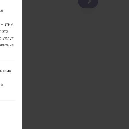
ся
 − этим
 это
ю услуг
олитике
ретьих
на