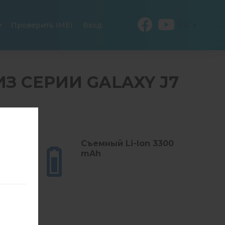
RU
Проверить IMEI
Вход
ИЗ СЕРИИ GALAXY J7
 (6.00
Съемный Li-Ion 3300
mAh