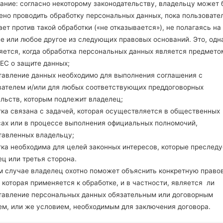
ание: согласно некоторому законодательству, владельцу может 
16GB
ено проводить обработку персональных данных, пока пользовате
microSD, microSDHC, TransF
Сеть и данные
ет против такой обработки («не отказывается»), не полагаясь на
Нано SIM
е или любое другое из следующих правовых оснований. Это, одна
GSM 900/1800/1900MHz
яется, когда обработка персональных данных является предмето
CDMA 800MHz 1900MHz/UMT
ЕС о защите данных;
LTE 700 (B13), LTE 850 (B5), L
тавление данных необходимо для выполнения соглашения с
(B2), LTE 2600 (B7)
вателем и/или для любых соответствующих преддоговорных
-
ельств, которым подлежит владелец;
GPRS/EDGE
тка связана с задачей, которая осуществляется в общественных
Дисплей
сах или в процессе выполнения официальных полномочий,
5.5 дюйма (~72% соотношени
тавленных владельцу;
Super AMOLED
тка необходима для целей законных интересов, которые преследу
720 x 1280 пикселей (~267 
16M цветов
ц или третья сторона.
Аккумулятор и клавиатура
м случае владелец охотно поможет объяснить конкретную право
Съемный Li-Ion 3300 mAh
 которая применяется к обработке, и в частности, является ли
-
тавление персональных данных обязательным или договорным
Интерфейсы
ем, или же условием, необходимым для заключения договора.
3.5mm jack