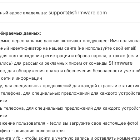
2200MHz ARM
Android Or
Cortex -A53
support@sfirmware.com
тный адрес владельца:
2GB
обираемых данных:
емые персональные данные включают следующее: Имя пользова
Buy accessories on
ный идентификатор на нашем сайте (не используйте свой email)
, для подтверждения регистрации и сброса пароля, а также (если
Sfirmware
ались) для рассылки рекламных писем от команды
рес, для обнаружения спама и обеспечения безопасности учетно
Главная
→
Серия
→
Galaxy J7 V
→
SamsungSM-J727VPP
, сети и информации
ну, для специальных предложений для каждой страны и статистик
д телефона, для специальных предложений для каждого устройств
тики
ль телефона, для специальных предложений для каждого устройс
amsung SM-J727VPPGala
тики
ажение пользователя - (если вы загрузите свое настоящее фото)
афию - описание пользователя
каунта у fb - чтобы войти в учетную запись и оставлять комментар