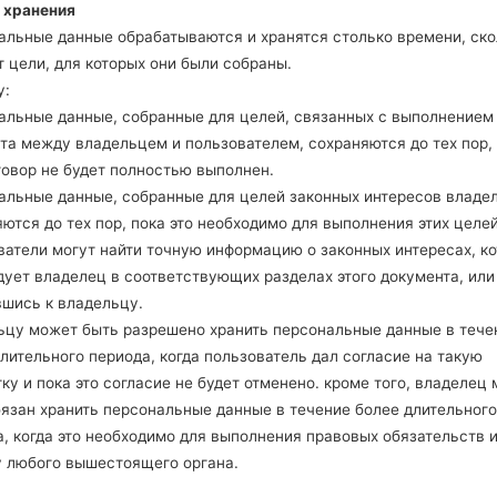
J727VPPVRS
 хранения
8.1.0
альные данные обрабатываются и хранятся столько времени, ско
Android Oreo
 цели, для которых они были собраны.
ib54ezs22t_fac.zip
J727VPPVRU
8.1.0
у:
Android Oreo
альные данные, собранные для целей, связанных с выполнением
w836aa7m1i_fac.zip
J727VPPVRU
8.1.0
та между владельцем и пользователем, сохраняются до тех пор,
говор не будет полностью выполнен.
_amef0f2gvz_fac.zip
Android Oreo
J727VPPVRS
альные данные, собранные для целей законных интересов владе
8.1.0
ются до тех пор, пока это необходимо для выполнения этих целей
ватели могут найти точную информацию о законных интересах, к
дует владелец в соответствующих разделах этого документа, или
вшись к владельцу.
ьцу может быть разрешено хранить персональные данные в тече
лительного периода, когда пользователь дал согласие на такую
27VPP(Samsung SM-J727VP
ку и пока это согласие не будет отменено. кроме того, владелец
бязан хранить персональные данные в течение более длительного
, когда это необходимо для выполнения правовых обязательств 
у любого вышестоящего органа.