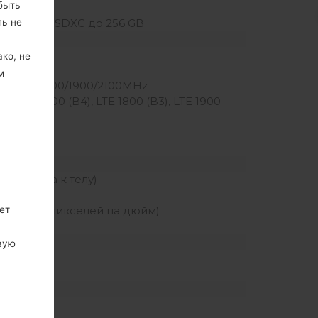
быть
ль не
lash, microSDXC до 256 GB
ко, не
м
S 850/900/1900/2100MHz
TE 1700/2100 (B4), LTE 1800 (B3), LTE 1900
е экрана к телу)
ет
плотность пикселей на дюйм)
вую