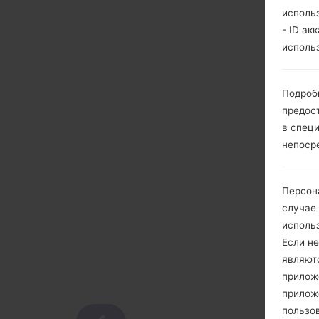
исполь
- ID ак
исполь
Подроб
предос
в спец
непоср
Персон
случае
исполь
Если не
являют
приложе
прилож
пользов