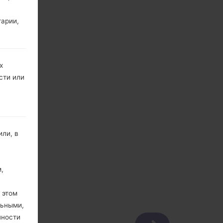
тарии,
х
сти или
ли, в
,
 этом
льными,
пности