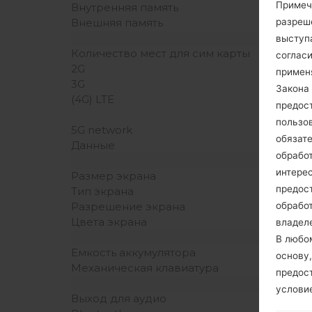
Примеч
Внутренняя память
разреш
Внешняя память
выступа
Количество мест для сим карты
согласи
2G
примен
3G
Закона 
(4G) LTE
предос
пользо
5G network
обязат
Данные
обрабо
интере
Размер экрана
предос
Тип экрана
обрабо
Разрешение экрана
Цвета экрана
владеле
В любо
Емкость аккумулятора
основу,
Механическая клавиатура
предос
услови
Выход для аудио