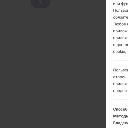
или фу
Пользо
обязат
Любое и
прилож
прилож
в допол
cookie,
Пользо
сторон,
приложе
предос
Способ
Методы
Владел