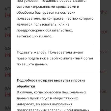
при условии, что данные обрабатываются
SM-
автоматизированными средствами и
VTR
T387W_2_20200720132433_lh5sqvjhyl_f
обработка базируется на согласии
Canada
пользователя, на контракте, частью которого
является пользователь, или на
SM-
VTR
преддоговорных обязательствах,
T387W_2_20210727193734_9x26v9eu6i_f
Canada
вытекающих из него.
SM-
XAC
T387W_1_20190107142340_5dhlomyvcw_f
Подавать жалобу. Пользователи имеют
Canada
право подать иск в свой компетентный орган
по защите данных.
SM-
XAC
T387W_1_20190807185027_lanpo2raif_fa
Canada
Подробности о праве выступать против
SM-
обработки
XAC
T387W_1_20191108150227_xc90iz043s_fa
В случае, когда обработка персональных
Canada
данных происходит в общественных
интересах, во время выполнения
SM-
XAC
предоставленных владельцу официальных