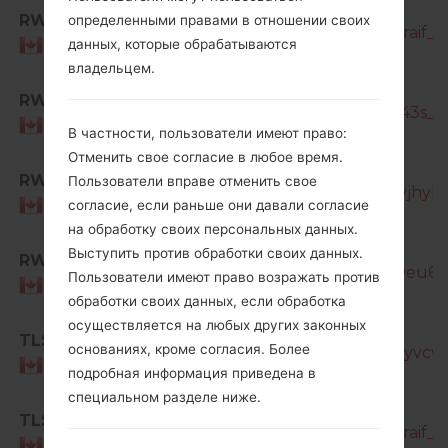
SM-
RWC
определенными правами в отношении своих
T387W_1_20190807185027_lanpo2raif_fa
данных, которые обрабатываются
Canada
владельцем.
SM-
RWC
T387W_1_20191108150227_xc90iz043s_fa
Canada
В частности, пользователи имеют право:
Отменить свое согласие в любое время.
SM-
RWC
Пользователи вправе отменить свое
T387W_2_20200720132433_lh5sqvjhyl_f
Canada
согласие, если раньше они давали согласие
на обработку своих персональных данных.
SM-
Выступить против обработки своих данных.
RWC
T387W_2_20210727193734_9x26v9eu6i_f
Пользователи имеют право возражать против
Canada
обработки своих данных, если обработка
осуществляется на любых других законных
SM-
TLS
основаниях, кроме согласия. Более
T387W_1_20190107142340_5dhlomyvcw_f
Canada
подробная информация приведена в
специальном разделе ниже.
SM-
TLS
T387W_1_20190807185027_lanpo2raif_fa
Canada