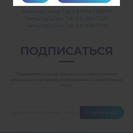
SamsungGalaxy Tab A 8.0SM-T387V
SamsungGalaxy Tab A 8.0SM-T585N0
SamsungGalaxy Tab A 8.0SM-T590
SamsungGalaxy Tab A 8.0SM-T595
ПОДПИСАТЬСЯ
Подпишитесь на наш список рассылки и получите
интересные материалы и обновления на электронную
почту.
Подписаться