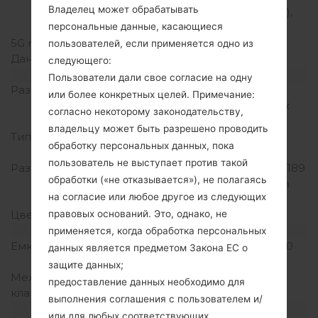
Владелец может обрабатывать
17(700), 20(800), 28(700),
38(2600), 40(2300)
персональные данные, касающиеся
5G network
-
пользователей, если применяется одно из
Данные
GPRS/EDGE
следующего:
Дисплей
Пользователи дали свое согласие на одну
Размер экрана
8.0 дюйма (~70.5%
или более конкретных целей. Примечание:
соотношение экрана к
согласно некоторому законодательству,
телу)
владельцу может быть разрешено проводить
Тип экрана
IPS LCD емкостный
обработку персональных данных, пока
сенсорный экран
пользователь не выступает против такой
Разрешение экрана
800 x 1280 пикселей (~189
обработки («не отказывается»), не полагаясь
плотность пикселей на
на согласие или любое другое из следующих
дюйм)
Цвета экрана
16M цветов
правовых оснований. Это, однако, не
Аккумулятор и клавиатура
применяется, когда обработка персональных
Емкость аккумулятора
Не съемный Li-Ion 5000
данных является предметом Закона ЕС о
mAh
защите данных;
Механическая
-
предоставление данных необходимо для
клавиатура
выполнения соглашения с пользователем и/
Интерфейсы
или для любых соответствующих