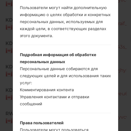
T387W_1_20190107142340_5dhlomyvcw_f
Canada
Пользователи могут найти дополнительную
информацию о целях обработки и конкретных
SM-
KDO
персональных данных, используемых для
T387W_1_20190807185027_lanpo2raif_fa
Canada
каждой цели, в соответствующих разделах
этого документа.
SM-
KDO
T387W_1_20191108150227_xc90iz043s_fa
Canada
Подробная информация об обработке
персональных данных
SM-
KDO
Персональные данные собираются для
T387W_2_20200720132433_lh5sqvjhyl_f
Canada
следующих целей и для использования таких
услуг:
SM-
KDO
Комментирования контента
T387W_2_20210727193734_9x26v9eu6i_f
Управления контактами и отправки
Canada
сообщений
SM-
RWC
T387W_1_20190107142340_5dhlomyvcw_f
Canada
Права пользователей
Пользователи могут пользоваться