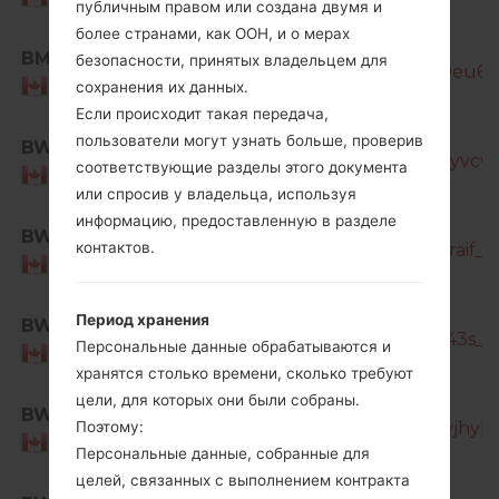
публичным правом или создана двумя и
более странами, как ООН, и о мерах
SM-
BMC
безопасности, принятых владельцем для
T387W_2_20210727193734_9x26v9eu6i_f
Canada
сохранения их данных.
Если происходит такая передача,
SM-
пользователи могут узнать больше, проверив
BWA
T387W_1_20190107142340_5dhlomyvcw_f
соответствующие разделы этого документа
Canada
или спросив у владельца, используя
информацию, предоставленную в разделе
SM-
BWA
контактов.
T387W_1_20190807185027_lanpo2raif_fa
Canada
SM-
Период хранения
BWA
T387W_1_20191108150227_xc90iz043s_fa
Персональные данные обрабатываются и
Canada
хранятся столько времени, сколько требуют
SM-
цели, для которых они были собраны.
BWA
T387W_2_20200720132433_lh5sqvjhyl_f
Поэтому:
Canada
Персональные данные, собранные для
целей, связанных с выполнением контракта
SM-