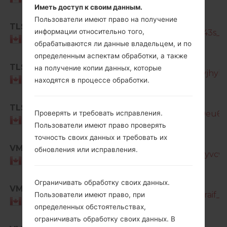
Иметь доступ к своим данным.
Пользователи имеют право на получение
SM-
TLS
информации относительно того,
T387W_1_20191108150227_xc90iz043s_fa
Canada
обрабатываются ли данные владельцем, и по
определенным аспектам обработки, а также
SM-
TLS
на получение копии данных, которые
T387W_2_20200720132433_lh5sqvjhyl_f
Canada
находятся в процессе обработки.
SM-
TLS
T387W_2_20210727193734_9x26v9eu6i_f
Проверять и требовать исправления.
Canada
Пользователи имеют право проверять
точность своих данных и требовать их
SM-
VMC
обновления или исправления.
T387W_1_20190107142340_5dhlomyvcw_f
Canada
SM-
Ограничивать обработку своих данных.
VMC
T387W_1_20190807185027_lanpo2raif_fa
Пользователи имеют право, при
Canada
определенных обстоятельствах,
ограничивать обработку своих данных. В
SM-