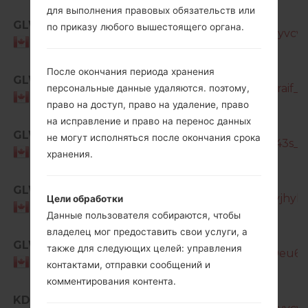
для выполнения правовых обязательств или
SM-
GLW
по приказу любого вышестоящего органа.
T387W_1_20190107142340_5dhlomyvcw_f
Canada
SM-
После окончания периода хранения
GLW
T387W_1_20190807185027_lanpo2raif_fa
персональные данные удаляются. поэтому,
Canada
право на доступ, право на удаление, право
на исправление и право на перенос данных
SM-
GLW
не могут исполняться после окончания срока
T387W_1_20191108150227_xc90iz043s_fa
Canada
хранения.
SM-
GLW
T387W_2_20200720132433_lh5sqvjhyl_f
Цели обработки
Canada
Данные пользователя собираются, чтобы
владелец мог предоставить свои услуги, а
SM-
GLW
также для следующих целей: управления
T387W_2_20210727193734_9x26v9eu6i_f
Canada
контактами, отправки сообщений и
комментирования контента.
SM-
KDO