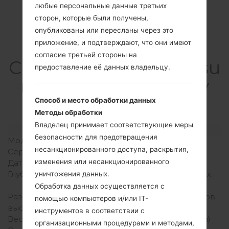
любые персональные данные третьих
сторон, которые были получены,
опубликованы или пересланы через это
приложение, и подтверждают, что они имеют
согласие третьей стороны на
СпецификацияSamsu
предоставление её данных владельцу.
ng SM-T387WGalaxy
Tab A 8.0
Способ и место обработки данных
Методы обработки
Владелец принимает соответствующие меры
Модель и ее характеристики
безопасности для предотвращения
Модель
SamsungSM-T387W
несанкционированного доступа, раскрытия,
Серия
Galaxy Tab A 8.0
изменения или несанкционированного
Дата выпуска
Сентябрь, 2017
Глубина
8.9 миллиметров (8.35 x
уничтожения данных.
4.89 x 0.35 дюйма)
Обработка данных осуществляется с
Размеры (ширина /
212.1 x 124.1 миллиметров
помощью компьютеров и/или IT-
высота)
(8.35 x 4.89 дюйма)
инструментов в соответствии с
Вес
364 грамм (12.84 унции)
организационными процедурами и методами,