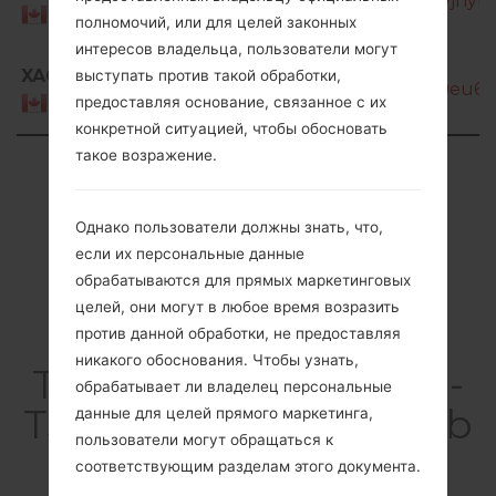
T387W_2_20200720132433_lh5sqvjhyl_f
Canada
полномочий, или для целей законных
интересов владельца, пользователи могут
SM-
XAC
выступать против такой обработки,
T387W_2_20210727193734_9x26v9eu6i_f
предоставляя основание, связанное с их
Canada
конкретной ситуацией, чтобы обосновать
такое возражение.
Showing 1 to 50 of 50 entries
Previous
1
Next
Однако пользователи должны знать, что,
если их персональные данные
обрабатываются для прямых маркетинговых
целей, они могут в любое время возразить
Articles LGSM-
против данной обработки, не предоставляя
никакого обоснования. Чтобы узнать,
T387W(Samsung SM-
обрабатывает ли владелец персональные
T387W) akaGalaxy Tab
данные для целей прямого маркетинга,
пользователи могут обращаться к
A 8.0
соответствующим разделам этого документа.