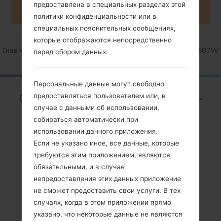
предоставлена в специальных разделах этой
политики конфиденциальности или в
специальных пояснительных сообщениях,
которые отображаются непосредственно
Главная
→
Серия
→
Galaxy Tab A 8.0
→
SamsungSM-T387W
перед сбором данных.
Персональные данные могут свободно
ОбзорSamsung SM-
предоставляться пользователем или, в
случае с данными об использовании,
T387WGalaxy Tab A
собираться автоматически при
8.0
использовании данного приложения.
Если не указано иное, все данные, которые
требуются этим приложением, являются
обязательными, и в случае
непредоставления этих данных приложение
не сможет предоставить свои услуги. В тех
Сравнить
случаях, когда в этом приложении прямо
указано, что некоторые данные не являются