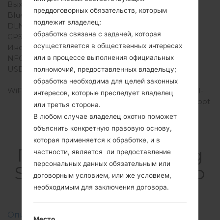
Выход для аудио
3.5mm jack
преддоговорных обязательств, которым
Bluetooth
версия 4.2, A2DP
подлежит владелец;
DLNA
-
обработка связана с задачей, которая
GPS
A-GPS, GLONASS, BDS
осуществляется в общественных интересах
Инфракрасный порт
Нет
NFC
Нет
или в процессе выполнения официальных
USB
USB 2.0, Type-C 1.0
полномочий, предоставленных владельцу;
реверсивный разъем
обработка необходима для целей законных
WiFi
Wi-Fi 802.11 a/b/g/n, dual-
интересов, которые преследует владелец
band, Wi-Fi Direct, hotspot
или третья сторона.
В любом случае владелец охотно поможет
объяснить конкретную правовую основу,
которая применяется к обработке, и в
ПрошивкиSamsung
частности, является ли предоставление
персональных данных обязательным или
SM-T387WGalaxy Tab
договорным условием, или же условием,
A 8.0
необходимым для заключения договора.
Описание регионов прошивок телефонов
Место