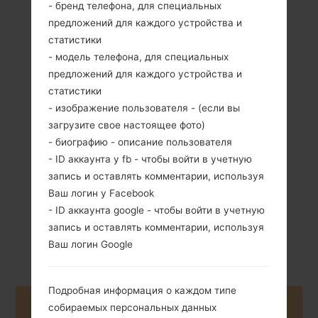
- бренд телефона, для специальных
предложений для каждого устройства и
статистики
- модель телефона, для специальных
предложений для каждого устройства и
статистики
364 грамм (12.84
Не съемный Li-
- изображение пользователя - (если вы
унции)
Ion 5000 mAh
загрузите свое настоящее фото)
- биографию - описание пользователя
- ID аккаунта у fb - чтобы войти в учетную
запись и оставлять комментарии, используя
Ваш логин у Facebook
- ID аккаунта google - чтобы войти в учетную
запись и оставлять комментарии, используя
Сентябрь, 2017
Android Q 10
Ваш логин Google
Подробная информация о каждом типе
Buy accessories on Amazon
собираемых персональных данных