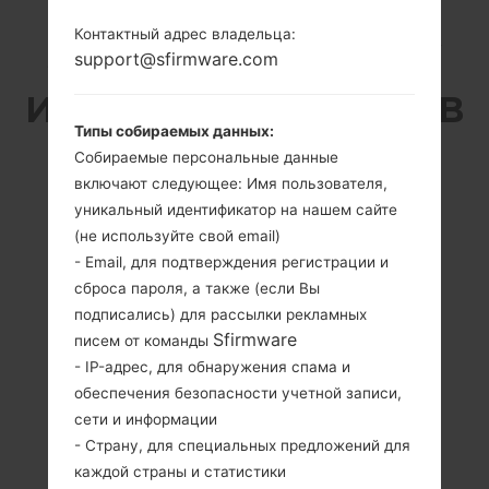
Контактный адрес владельца:
SAMSUNG SM-T387W
support@sfirmware.com
ИЗ СЕРИИ GALAXY TAB
Типы собираемых данных:
A 8.0
Собираемые персональные данные
включают следующее: Имя пользователя,
уникальный идентификатор на нашем сайте
(не используйте свой email)
- Email, для подтверждения регистрации и
сброса пароля, а также (если Вы
8.0 дюйма
1.4GHz Cortex-A53
подписались) для рассылки рекламных
(~70.5%
Qualcomm
Sfirmware
писем от команды
соотношение
MSM8917
- IP-адрес, для обнаружения спама и
экрана к телу)
Snapdragon 425
обеспечения безопасности учетной записи,
(28 nm)
800 x 1280
сети и информации
пикселей (~189
2GB
плотность
- Страну, для специальных предложений для
пикселей на
каждой страны и статистики
дюйм)