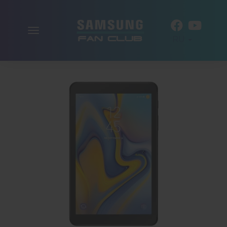
Включить
RU
навигацию