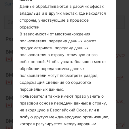
Samsung
Данные обрабатываются в рабочих офисах
владельца и в других местах, где находятся
стороны, участвующие в процессе
обработки.
В зависимости от местонахождения
Регион
Название файла
пользователя, передача данных может
Регион
Название файла
предусматривать передачу данных
SM-
BMC
пользователя в страну, отличную от эго
T387W_1_20190107142340_5dhlomyvcw_f
Canada
собственной. Чтобы узнать больше о месте
обработки передаваемых данных,
SM-
BMC
пользователи могут посмотреть раздел,
T387W_1_20190807185027_lanpo2raif_fa
Canada
содержащий сведения об обработке
персональных данных.
SM-
Пользователи также имеют право узнать о
BMC
T387W_1_20191108150227_xc90iz043s_fa
правовой основе передачи данных в страну,
Canada
не входящую в Европейский Союз, или в
любую другую международную организацию,
SM-
BMC
которая регулируется международным
T387W_2_20200720132433_lh5sqvjhyl_f
Canada