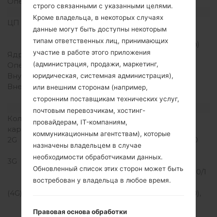
Операционная система
Android Oreo 8.1.0
строго связанными с указанными целями.
Аппаратное обеспечение
Кроме владельца, в некоторых случаях
ЦП (процессор)
1.4GHz Cortex-A53
данные могут быть доступны некоторым
Qualcomm MSM8917
типам ответственных лиц, принимающих
Snapdragon 425 (28 nm)
участие в работе этого приложения
Ядра процессора
Четырехъядерный
(администрация, продажи, маркетинг,
Оперативная память
2GB
Внутренняя память
16GB
юридическая, системная администрация),
Внешняя память
microSD, до 256 GB
или внешним сторонам (например,
(выделенный слот)
сторонним поставщикам технических услуг,
Сеть и данные
почтовым перевозчикам, хостинг-
Количество мест для сим
Нано SIM
провайдерам, IT-компаниям,
карты
коммуникационным агентствам), которые
2G
GSM 850/900/1800/1900
назначены владельцем в случае
MHz
необходимости обработчиками данных.
3G
HSDPA
Обновленный список этих сторон может быть
850/900/1700(AWS)/1800/1
востребован у владельца в любое время.
900/2100 MHz
(4G) LTE
LTE band 1(2100), 2(1900),
3(1800), 4(1700/2100),
Правовая основа обработки
5(850), 7(2600), 8(900),