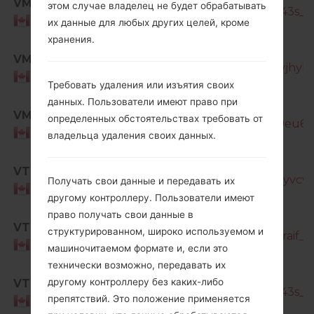
VMC
этом случае владелец не будет обрабатывать
T387W_1_20191108150227_xc90iz043s_fa
Canada
их данные для любых других целей, кроме
хранения.
SM-
VMC
T387W_2_20200720132433_lh5sqvjhyl_f
Canada
Требовать удаления или изъятия своих
данных. Пользователи имеют право при
SM-
VMC
определенных обстоятельствах требовать от
T387W_2_20210727193734_9x26v9eu6i_f
Canada
владельца удаления своих данных.
SM-
VTR
T387W_1_20190107142340_5dhlomyvcw_f
Получать свои данные и передавать их
Canada
другому контроллеру. Пользователи имеют
право получать свои данные в
SM-
VTR
структурированном, широко используемом и
T387W_1_20190807185027_lanpo2raif_fa
Canada
машиночитаемом формате и, если это
технически возможно, передавать их
SM-
другому контроллеру без каких-либо
VTR
T387W_1_20191108150227_xc90iz043s_fa
препятствий. Это положение применяется
Canada