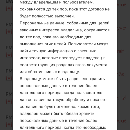
BWA
между владельцем и пользователем,
T387W_2_20210727193734_9x26v9eu6i_f
Canada
сохраняются до тех пор, пока этот договор не
будет полностью выполнен.
SM-
Персональные данные, собранные для целей
FMC
T387W_1_20190107142340_5dhlomyvcw_f
законных интересов владельца, сохраняются
Canada
до тех пор, пока это необходимо для
SM-
выполнения этих целей. Пользователи могут
FMC
T387W_1_20190807185027_lanpo2raif_fa
найти точную информацию о законных
Canada
интересах, которые преследует владелец в
соответствующих разделах этого документа,
SM-
FMC
или обратившись к владельцу.
T387W_1_20191108150227_xc90iz043s_fa
Canada
Владельцу может быть разрешено хранить
персональные данные в течение более
SM-
длительного периода, когда пользователь
FMC
T387W_2_20200720132433_lh5sqvjhyl_f
дал согласие на такую обработку и пока это
Canada
согласие не будет отменено. кроме того,
SM-
владелец может быть обязан хранить
FMC
T387W_2_20210727193734_9x26v9eu6i_f
персональные данные в течение более
Canada
длительного периода, когда это необходимо