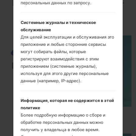
ВидеоSamsung SM-
персональных данных по запросу.
T387WGalaxy Tab A
8.0
Системные журналы и техническое
обслуживание
Для целей эксплуатации и обслуживания это
приложение и любые сторонние сервисы
могут собирать файлы, которые
регистрируют взаимодействия с этим
приложением (системные журналы),
используя для этого другие персональные
данные (например, IP-адрес).
Информация, которая не содержится в этой
политике
How to Enable Developer Options & USB
Более подробную информацию о сборе и
Debugging on Samsung ?
обработке персональных данных можно
получить у владельца в любое время.