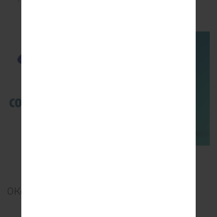
G920P?
TOP 5 SECRET CODES for Samsung
0
Комментарии