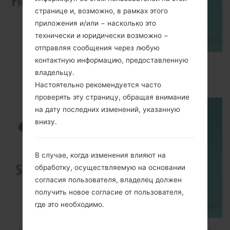
странице и, возможно, в рамках этого
приложения и/или − насколько это
технически и юридически возможно −
отправляя сообщения через любую
контактную информацию, предоставленную
How to Flash Stock Firmware on Samsung
владельцу.
Smartphone using Odin?
Настоятельно рекомендуется часто
проверять эту страницу, обращая внимание
на дату последних изменений, указанную
внизу.
В случае, когда изменения влияют на
обработку, осуществляемую на основании
согласия пользователя, владелец должен
получить новое согласие от пользователя,
где это необходимо.
How to Hard Reset on Samsung Galaxy G6 SM-