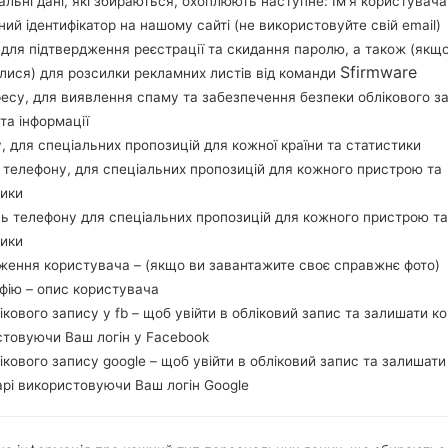
льні дані, які збираються, охоплюють наступне: Ім’я користувача
перевірити, чи відповідає номер моделі вашо
ний ідентифікатор на нашому сайті (не використовуйте свій email)
прошивки TMB для USA. Продукт поставляєтьс
, для підтвердження реєстрації та скидання паролю, а також (якщ
CSC G930TTMBACSI1, MODEM версия G930TUVSACS
Sfirmware
лися) для розсилки рекламних листів від команди
прошивки Android Oreo 8.0.0. Повна інструкція
ресу, для виявлення спаму та забезпечення безпеки облікового з
та інформації
на пристроях Samsung
тут
у, для спеціальних пропозицій для кожної країни та статистики
 телефону, для спеціальних пропозицій для кожного пристрою та
НАЗВА ФАЙЛУ
SM-G930T_1_20190927115414_g
Т
тики
d1liduta6_fac
ь телефону для спеціальних пропозицій для кожного пристрою та
РОЗМІР ФАЙЛУ
2.53 GiB
М
тики
ження користувача – (якщо ви завантажите своє справжнє фото)
ОПЕРАЦІЙНА
Android Oreo 8.0.0
PD
афію – опис користувача
СИСТЕМА
лікового запису у fb – щоб увійти в обліковий запис та залишати к
стовуючи Ваш логін у Facebook
CSC ВЕРСІЯ
G930TTMBACSI1
MO
лікового запису google – щоб увійти в обліковий запис та залишати
РЕГІОН
TMB
КР
рі використовуючи Ваш логін Google
ОПИС
T-Mobile
Х