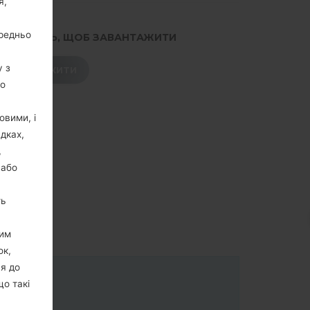
я,
ередньо
.НАТИСНІТЬ, ЩОБ ЗАВАНТАЖИТИ
у з
ЗАВАНТАЖИТИ
го
овими, і
дках,
,
 або
ть
цим
ок,
ня до
що такі