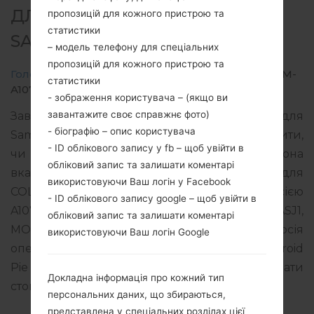
ДЛЯ SM-A107M -
пропозицій для кожного пристрою та
статистики
SAMSUNGGALAXY A10S
– модель телефону для спеціальних
пропозицій для кожного пристрою та
Головна
→
Galaxy A10s
→
SamsungSM-A107M
→
SM-
статистики
A107M_1_20191125173515_w2wrnjm4eo_fac.zip
- зображення користувача – (якщо ви
завантажите своє справжнє фото)
Завантажте останнє оновлення прошивки для
- біографію – опис користувача
Samsung Galaxy A10s, але не забудьте перевірити,
- ID облікового запису у fb – щоб увійти в
чи відповідає номер моделі вашого смартфона
обліковий запис та залишати коментарі
вказаному SM-A107M. Код прошивки COM для
використовуючи Ваш логін у Facebook
COLOMBIA. Продукт поставляється з PDA версією
- ID облікового запису google – щоб увійти в
A107MUBU3ASK1 версія CSC A107MOWA3ASJ1,
обліковий запис та залишати коментарі
MODEM версия A107MUBU3ASK1. Версія
використовуючи Ваш логін Google
операційної системи даної прошивки Android
Pie 9. Повна інструкція про те, як прошивати
Докладна інформація про кожний тип
стокову прошивку на пристроях Samsung
тут
персональних даних, що збираються,
представлена у спеціальних розділах цієї