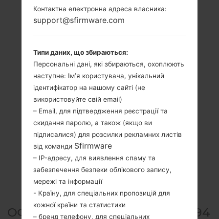
Контактна електронна адреса власника:
support@sfirmware.com
Типи даних, що збираються:
Персональні дані, які збираються, охоплюють
наступне: Ім’я користувача, унікальний
ідентифікатор на нашому сайті (не
використовуйте свій email)
– Email, для підтвердження реєстрації та
скидання паролю, а також (якщо ви
підписалися) для розсилки рекламних листів
Sfirmware
від команди
– IP-адресу, для виявлення спаму та
забезпечення безпеки облікового запису,
мережі та інформації
- Країну, для спеціальних пропозицій для
кожної країни та статистики
ОФІЦІЙНА ПРОШИВКА #117894
– бренд телефону, для спеціальних