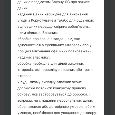
даних є предметом Закону ЄС про захист
"Download" режим. Усі методи як це
даних;
зробити:
надання Даних необхідне для виконання
Натисніть та утримуйти клавіші:
угоди з Користувачем та/або для будь-яких
живлення, збільшення гучності та Bixbi.
відповідних переддоговірних зобов’язань,
Натисніть та утримуйте клавіші:
яким підлягає Власник;
зменшення та збільшення гучності.
обробка пов’язана з завданням, яке
Підключивши телефон до ПК
здійснюється в суспільних інтересах або у
використовуючи USB кабель.
процесі виконання офіційних повноважень,
Натисніть та утримуйти клавіші:
наданих власнику;
живлення, збільшення гучності та
обробка необхідна для цілей законних
додому.
інтересів, які переслідує власник або третя
Підключіть USB кабель та натисніть
сторона.
клавіші: зменшення звуку та Bixbi.
У будь-якому випадку власник охоче
Натисніть та утримуйти клавіші:
допоможе пояснити конкретну правову
живлення та збільшення гучності.
основу, яка застосовується до обробки, і
Далі підключить телефон до ПК,
зокрема, чи є надання персональних даних
програма Odin повина виявити Ваш
обов’язковою або договірною умовою, або ж
девайс та "COM port number" з'явиться
умовою, необхідною для укладення договору.
на екрані.