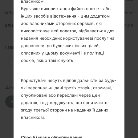
власником.
Будь-яке використання файлів cookie - або
ОПИС
Comcel
інших засобів відстеження - цим додатком
або власниками сторонніх сервісів, які
ХЕШ
f73192cca469c4ed2629dbb621d80d16
використовує цей додаток, відбувається для
надання необхідних користувачеві послуг на
доповнення до будь-яких інших цілей,
1.ПЕРЕВІРТИ НАЯВНІСТЬ RECAPTCHA
описаних у цьому документі і в політиці
cookie, якщо такі існують.
Користувачі несуть відповідальність за будь-
2.НАТИСНІТЬ, ЩОБ ЗАВАНТАЖИТИ
які персональні дані третіх сторін, отримані,
опубліковані або переслані через цей
ЗАВАНТАЖИТИ
додаток, і підтверджують, що вони мають
згоду третьої сторони на надання її даних
власникові.
Спосіб і місце обробки даних