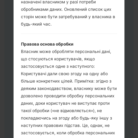
назначені власником у разі потреби
Завантажте на свій ПК:
Odin 3
.
обробниками даних. Оновлений список цих
Далі завантажте та розпакуйте файл
сторін може бути затребуваний у власника в
прошивки.
будь-який час.
Вам потрібно 1 (Вибрати 1 файл
прошивки тут) або 5 (Вибрати 5 файл
Правова основа обробки
прошивки тут) файлів для прошивки:
Власник може обробляти персональні дані,
AP: "System & Recovery"
що стосуються користувачів, якщо
CP: "Modem & Radio"
застосовується одне з наступного:
CSC_***: "Country & Region & Operator"
Користувачі дали свою згоду на одну або
HOME_CSC_***: "Country & Region &
більше конкретних цілей. Примітка: згідно з
Operator"
деяким законодавством, власнику може бути
Додайте усі файли у програму Odin 3.
дозволено проводити обробку персональних
Якщо ви хочете прошити телефон та
даних, доки користувач не виступає проти
скинути до заводських налаштувань
такої обробки («не відмовляється»), не
оберіть CSC_***, у іншому випадку
покладаючись на згоду або будь-яку іншу з
виберіть HOME_CSC_*** для
наступних правових підстав. Це, однак, не
збереження Ваших даних.
застосовується, коли обробка персональних
Тепер вимкніть пристрій і увійдіть у