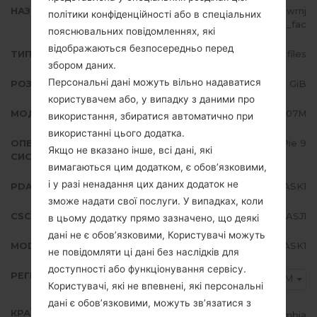
НАЗВА ФАЙЛУ
SM-A107M_1_20191125173515_w2wrnj
політики конфіденційності або в спеціальних
m4eo_fac
пояснювальних повідомленнях, які
відображаються безпосередньо перед
ТИП ПРОШИВКИ
4 files
збором даних.
Персональні дані можуть вільно надаватися
РОЗМІР ФАЙЛУ
2.65 GiB
користувачем або, у випадку з даними про
МОДЕЛЬ
Samsung SM-A107M
використання, збиратися автоматично при
використанні цього додатка.
ОПЕРАЦІЙНА
Android Pie 9
Якщо не вказано інше, всі дані, які
СИСТЕМА
вимагаються цим додатком, є обов’язковими,
і у разі ненадання цих даних додаток не
PDA/AP ВЕРСІЯ
A107MUBU3ASK1
зможе надати свої послуги. У випадках, коли
CSC ВЕРСІЯ
A107MOWA3ASJ1
в цьому додатку прямо зазначено, що деякі
дані не є обов’язковими, Користувачі можуть
MODEM/CP ВЕРСІЯ
A107MUBU3ASK1
не повідомляти ці дані без наслідків для
доступності або функціонування сервісу.
РЕГІОН
COM
Користувачі, які не впевнені, які персональні
дані є обов’язковими, можуть зв’язатися з
КРАЇНА
Colombia