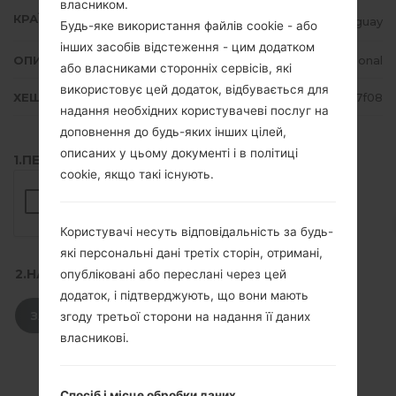
власником.
КРАЇНА
Paraguay
Будь-яке використання файлів cookie - або
інших засобів відстеження - цим додатком
ОПИС
Personal
або власниками сторонніх сервісів, які
використовує цей додаток, відбувається для
ХЕШ
5468582a741136a6ffb774864b17f08
надання необхідних користувачеві послуг на
доповнення до будь-яких інших цілей,
описаних у цьому документі і в політиці
1.ПЕРЕВІРТИ НАЯВНІСТЬ RECAPTCHA
cookie, якщо такі існують.
Користувачі несуть відповідальність за будь-
які персональні дані третіх сторін, отримані,
2.НАТИСНІТЬ, ЩОБ ЗАВАНТАЖИТИ
опубліковані або переслані через цей
додаток, і підтверджують, що вони мають
ЗАВАНТАЖИТИ
згоду третьої сторони на надання її даних
власникові.
Спосіб і місце обробки даних