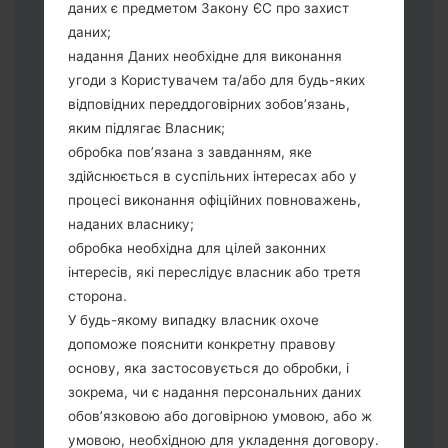
даних є предметом Закону ЄС про захист
Тепер вимкніть пристрій і увійдіть у
даних;
"Download" режим. Усі методи як це
надання Даних необхідне для виконання
зробити:
угоди з Користувачем та/або для будь-яких
Натисніть та утримуйти клавіші:
відповідних переддоговірних зобов’язань,
живлення, збільшення гучності та Bixbi.
яким підлягає Власник;
Натисніть та утримуйте клавіші:
обробка пов’язана з завданням, яке
зменшення та збільшення гучності.
здійснюється в суспільних інтересах або у
Підключивши телефон до ПК
процесі виконання офіційних повноважень,
використовуючи USB кабель.
наданих власнику;
Натисніть та утримуйти клавіші:
обробка необхідна для цілей законних
живлення, збільшення гучності та
інтересів, які переслідує власник або третя
додому.
сторона.
Підключіть USB кабель та натисніть
У будь-якому випадку власник охоче
клавіші: зменшення звуку та Bixbi.
допоможе пояснити конкретну правову
Натисніть та утримуйти клавіші:
основу, яка застосовується до обробки, і
живлення та збільшення гучності.
зокрема, чи є надання персональних даних
Далі підключить телефон до ПК,
обов’язковою або договірною умовою, або ж
програма Odin повина виявити Ваш
умовою, необхідною для укладення договору.
девайс та "COM port number" з'явиться