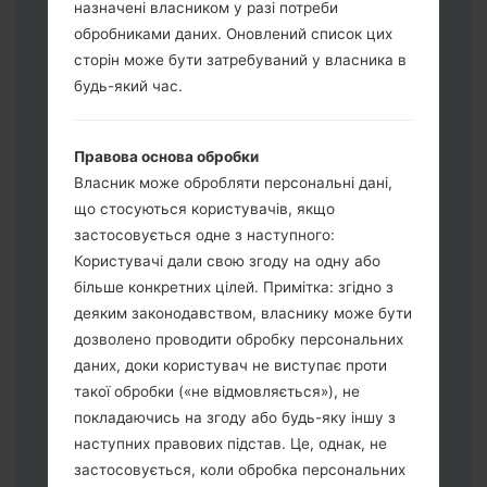
назначені власником у разі потреби
обробниками даних. Оновлений список цих
Завантажте на свій ПК:
Odin 3
.
сторін може бути затребуваний у власника в
Далі завантажте та розпакуйте файл
будь-який час.
прошивки.
Вам потрібно 1 (Вибрати 1 файл
Правова основа обробки
прошивки тут) або 5 (Вибрати 5 файл
Власник може обробляти персональні дані,
прошивки тут) файлів для прошивки:
що стосуються користувачів, якщо
AP: "System & Recovery"
застосовується одне з наступного:
CP: "Modem & Radio"
Користувачі дали свою згоду на одну або
CSC_***: "Country & Region & Operator"
більше конкретних цілей. Примітка: згідно з
HOME_CSC_***: "Country & Region &
деяким законодавством, власнику може бути
Operator"
дозволено проводити обробку персональних
Додайте усі файли у програму Odin 3.
даних, доки користувач не виступає проти
Якщо ви хочете прошити телефон та
такої обробки («не відмовляється»), не
скинути до заводських налаштувань
покладаючись на згоду або будь-яку іншу з
оберіть CSC_***, у іншому випадку
наступних правових підстав. Це, однак, не
виберіть HOME_CSC_*** для
застосовується, коли обробка персональних
збереження Ваших даних.