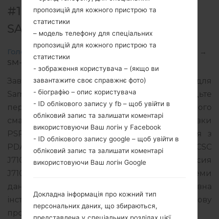
#124200 ДЛЯ SM-J710MN -
пропозицій для кожного пристрою та
статистики
SAMSUNGGALAXY J7 2016
– модель телефону для спеціальних
пропозицій для кожного пристрою та
Головна
→
Galaxy J7 2016
→
SamsungSM-J710MN
→
статистики
SM-J710MN_1_20200115110242_xf1pxqrh7o_fac.zip
- зображення користувача – (якщо ви
завантажите своє справжнє фото)
Завантажте останнє оновлення прошивки для
- біографію – опис користувача
Samsung Galaxy J7 2016, але не забудьте
- ID облікового запису у fb – щоб увійти в
перевірити, чи відповідає номер моделі вашого
обліковий запис та залишати коментарі
смартфона вказаному SM-J710MN. Код прошивки
використовуючи Ваш логін у Facebook
PSP для PARAGUAY. Продукт поставляється з
- ID облікового запису google – щоб увійти в
PDA версією J710MNUBS4CSL1 версія CSC
обліковий запис та залишати коментарі
J710MNPSP4CSL1, MODEM версия
використовуючи Ваш логін Google
J710MNUBS4CSL1. Версія операційної системи
даної прошивки Android Oreo 8.1.0. Повна
Докладна інформація про кожний тип
інструкція про те, як прошивати стокову
персональних даних, що збираються,
прошивку на пристроях Samsung
тут
представлена у спеціальних розділах цієї