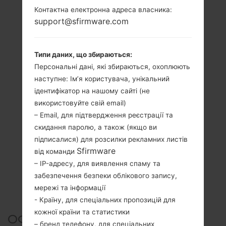
Контактна електронна адреса власника:
support@sfirmware.com
Типи даних, що збираються:
Персональні дані, які збираються, охоплюють
наступне: Ім’я користувача, унікальний
ідентифікатор на нашому сайті (не
використовуйте свій email)
– Email, для підтвердження реєстрації та
скидання паролю, а також (якщо ви
підписалися) для розсилки рекламних листів
Sfirmware
від команди
– IP-адресу, для виявлення спаму та
забезпечення безпеки облікового запису,
мережі та інформації
- Країну, для спеціальних пропозицій для
кожної країни та статистики
ОФІЦІЙНА ПРОШИВКА
– бренд телефону, для спеціальних