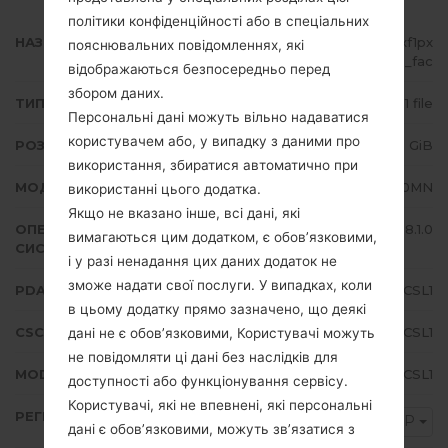
політики конфіденційності або в спеціальних
НАЗВА ФАЙЛУ
SM-J710MN_1_20200115110242_xf1px
пояснювальних повідомленнях, які
qrh7o_fac
відображаються безпосередньо перед
збором даних.
ТИП ПРОШИВКИ
1 file
Персональні дані можуть вільно надаватися
користувачем або, у випадку з даними про
РОЗМІР ФАЙЛУ
2.02 GiB
використання, збиратися автоматично при
МОДЕЛЬ
Samsung SM-J710MN
використанні цього додатка.
Якщо не вказано інше, всі дані, які
ОПЕРАЦІЙНА
Android Oreo 8.1.0
вимагаються цим додатком, є обов’язковими,
СИСТЕМА
і у разі ненадання цих даних додаток не
зможе надати свої послуги. У випадках, коли
PDA/AP ВЕРСІЯ
J710MNUBS4CSL1
в цьому додатку прямо зазначено, що деякі
CSC ВЕРСІЯ
J710MNPSP4CSL1
дані не є обов’язковими, Користувачі можуть
не повідомляти ці дані без наслідків для
MODEM/CP ВЕРСІЯ
J710MNUBS4CSL1
доступності або функціонування сервісу.
Користувачі, які не впевнені, які персональні
РЕГІОН
PSP
дані є обов’язковими, можуть зв’язатися з