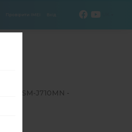
UK
Провірити IMEI
Вхід
ДЛЯ SM-J710MN -
SM-