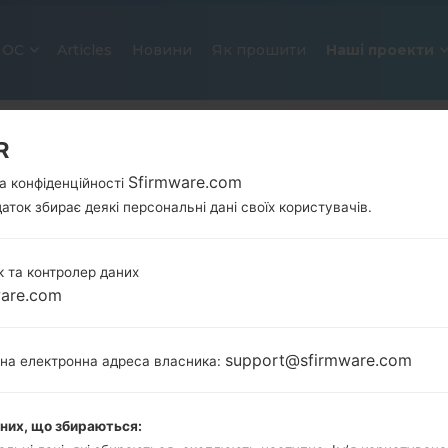
ОС
Articles
Новини
Як прошити
Наші проекти
R
Sfirmware.com
а конфіденційності
аток збирає деякі персональні дані своїх користувачів.
 та контролер даних
ware.com
ОФІЦІЙНА ПРОШИВКА #124473 
SAMSUNGGALAXY J7 2016
support@sfirmware.com
тна електронна адреса власника:
Головна
→
Galaxy J7 2016
→
SamsungSM-J710MN
→
J710MN_1_20191228021915_qdt2pj7m8g.zip
аних, що збираються: