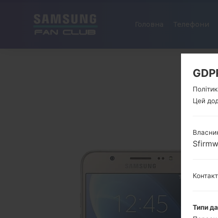
Головна
Телефони
GDP
Політик
Цей дод
Власник
Sfirm
Контак
Типи д