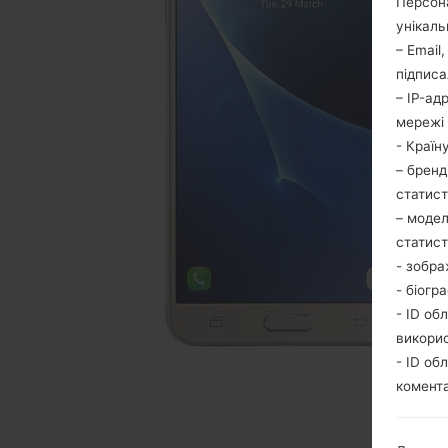
Персона
унікаль
– Email
підписа
– IP-ад
мережі 
- Країн
– бренд
статис
– модел
статис
- зобра
- біогр
- ID об
викори
- ID об
комента