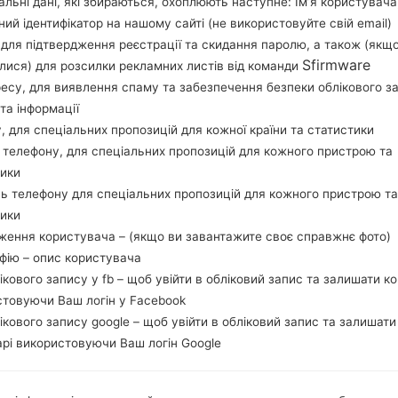
льні дані, які збираються, охоплюють наступне: Ім’я користувача
Завантажте останнє оновлення прошивки для Sa
ний ідентифікатор на нашому сайті (не використовуйте свій email)
перевірити, чи відповідає номер моделі вашо
, для підтвердження реєстрації та скидання паролю, а також (якщ
прошивки MAO для MEXICO. Продукт поставл
Sfirmware
лися) для розсилки рекламних листів від команди
версія CSC J710MNUUB4CSA2, MODEM версия 
ресу, для виявлення спаму та забезпечення безпеки облікового з
системи даної прошивки Android Oreo 8.1.0. 
та інформації
стокову прошивку на пристроях Samsung
тут
у, для спеціальних пропозицій для кожної країни та статистики
 телефону, для спеціальних пропозицій для кожного пристрою та
тики
НАЗВА ФАЙЛУ
SM-J710MN_1_20191228021915_
Т
ь телефону для спеціальних пропозицій для кожного пристрою та
qdt2pj7m8g
тики
РОЗМІР ФАЙЛУ
1.66 GiB
М
ження користувача – (якщо ви завантажите своє справжнє фото)
афію – опис користувача
ОПЕРАЦІЙНА
Android Oreo 8.1.0
PD
лікового запису у fb – щоб увійти в обліковий запис та залишати к
СИСТЕМА
стовуючи Ваш логін у Facebook
лікового запису google – щоб увійти в обліковий запис та залишати
CSC ВЕРСІЯ
J710MNUUB4CSA2
MO
рі використовуючи Ваш логін Google
РЕГІОН
КР
MAO