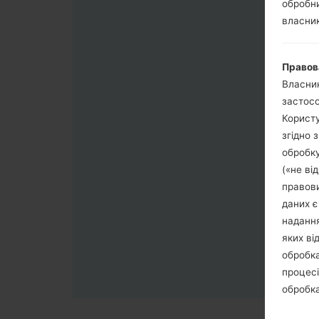
обробни
власник
Правов
Власник
застосо
Користу
згідно 
обробку
(«не ві
правови
даних є
надання
яких ві
обробка
процесі
обробка
третя с