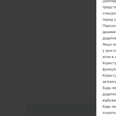
Докладн
предста
спеціа
перед з
Персона
даними 
додатка
Якщо не
у разі 
коли в 
Користу
функціо
Користу
зв’язат
Будь-як
додатко
відбува
будь-як
існують