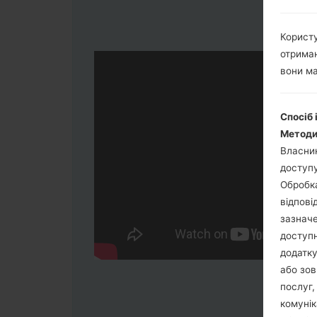
Користу
отриман
вони ма
Спосіб 
Методи
Власник
доступу
Обробка
відпові
зазначе
доступн
додатку
або зов
послуг,
комунік