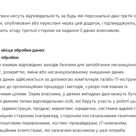
Інструкції
вачі несуть відповідальність за будь-які персональні дані третіх с
і, опубліковані або переслані через цей додаток, і підтверджують
Завантажте на свій П
ють згоду третьої сторони на надання її даних власникові.
Далі завантажте та 
Вам потрібно 1 (Ви
(Вибрати 5 файл про
і місце обробки даних
AP: "System & Recov
 обробки
CP: "Modem & Radio
 вживає відповідних заходів безпеки для запобігання несанкціо
CSC_***: "Country &
, розкриттю, зміни або несанкціонованому знищенню даних.
HOME_CSC_***: "Cou
 даних здійснюється за допомогою комп’ютерів та/або ІТ-інструм
Додайте усі файли у 
дно до організаційних процедур і методів, суворо пов’язаних із
Якщо ви хочете 
ними цілями. Окрім власника, у деяких випадках дані можуть бут
заводських налашт
і деяким типам відповідальних осіб, які беруть участь у роботі ць
випадку виберіть H
 (адміністрація, продажі, маркетинг, юридична, системна адмініст
даних.
нішнім сторонам (наприклад, стороннім постачальникам технічни
Тепер вимкніть прис
 поштовим перевізникам, хостинг-провайдерам, ІТ-компаніям,
Усі методи як це зро
аційним агентствам), які назначені власником у разі потреби
Натисніть та утри