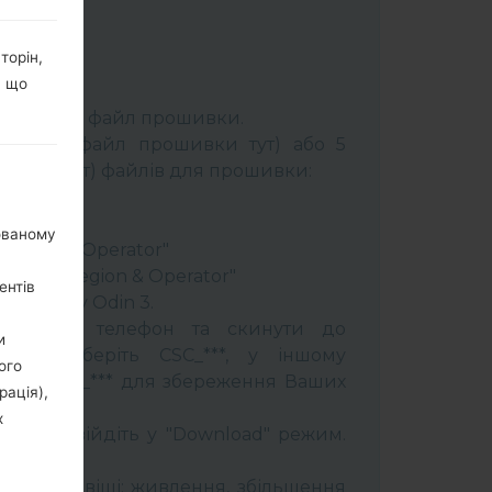
торін,
, що
К:
Odin 3
.
розпакуйте файл прошивки.
брати 1 файл прошивки тут) або 5
шивки тут) файлів для прошивки:
ery"
"
нованому
 Region & Operator"
ntry & Region & Operator"
ентів
програму Odin 3.
прошити телефон та скинути до
и
увань оберіть CSC_***, у іншому
ого
OME_CSC_*** для збереження Ваших
рація),
х
трій і увійдіть у "Download" режим.
бити:
муйти клавіші: живлення, збільшення