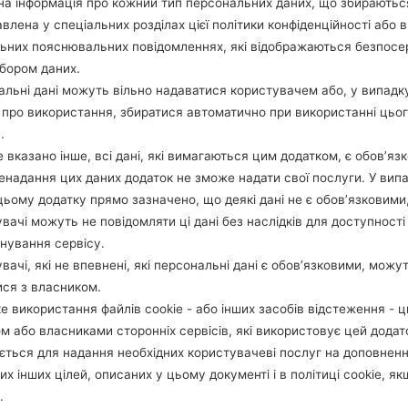
а інформація про кожний тип персональних даних, що збираютьс
ОПИС
Unknown
Х
влена у спеціальних розділах цієї політики конфіденційності або в
льних пояснювальних повідомленнях, які відображаються безпос
бором даних.
1.ПЕРЕВІРТИ НАЯВНІСТЬ RECAPTCHA
2
льні дані можуть вільно надаватися користувачем або, у випадк
про використання, збиратися автоматично при використанні цьо
.
 вказано інше, всі дані, які вимагаються цим додатком, є обов’язк
ненадання цих даних додаток не зможе надати свої послуги. У випа
цьому додатку прямо зазначено, що деякі дані не є обов’язковими
вачі можуть не повідомляти ці дані без наслідків для доступності
нування сервісу.
вачі, які не впевнені, які персональні дані є обов’язковими, можу
ися з власником.
е використання файлів cookie - або інших засобів відстеження - 
м або власниками сторонніх сервісів, які використовує цей додат
ється для надання необхідних користувачеві послуг на доповнен
их інших цілей, описаних у цьому документі і в політиці cookie, як
.