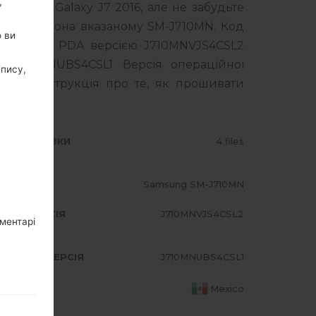
,
msung Galaxy J7 2016, але не забудьте
го смартфона вказаному SM-J710MN. Код
о ви
яється з PDA версією J710MNVJS4CSL2
J710MNUBS4CSL1. Версія операційної
апису,
Повна інструкція про те, як прошивати
ИП ПРОШИВКИ
4 files
ОДЕЛЬ
Samsung SM-J710MN
A/AP ВЕРСІЯ
J710MNVJS4CSL2
оментарі
DEM/CP ВЕРСІЯ
J710MNUBS4CSL1
АЇНА
Mexico