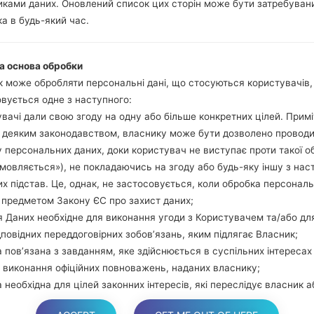
ками даних. Оновлений список цих сторін може бути затребуван
гучності та Bixbi.
а в будь-який час.
Натисніть та у
збільшення гучно
використовуючи USB
а основа обробки
Натисніть та утри
 може обробляти персональні дані, що стосуються користувачів
гучності та додому.
вується одне з наступного:
Підключіть USB каб
вачі дали свою згоду на одну або більше конкретних цілей. Примі
звуку та Bixbi.
з деяким законодавством, власнику може бути дозволено провод
Натисніть та у
 персональних даних, доки користувач не виступає проти такої о
збільшення гучності.
дмовляється»), не покладаючись на згоду або будь-яку іншу з нас
Далі підключить те
х підстав. Це, однак, не застосовується, коли обробка персонал
виявити Ваш девайс
 предметом Закону ЄС про захист даних;
екрані.
 Даних необхідне для виконання угоди з Користувачем та/або дл
Вказуйте лише "F.Rese
дповідних переддоговірних зобов’язань, яким підлягає Власник;
В кінці натисні
 пов’язана з завданням, яке здійснюється в суспільних інтересах
перезагрузиться та в
 виконання офіційних повноважень, наданих власнику;
 необхідна для цілей законних інтересів, які переслідує власник а
торона.