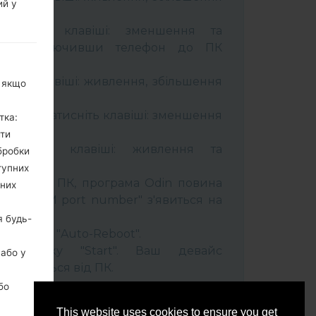
ий у
тримуйте клавіші: зменшення та
сті. Підключивши телефон до ПК
 кабель.
муйти клавіші: живлення, збільшення
, якщо
ель та натисніть клавіші: зменшення
тка:
ити
тримуйти клавіші: живлення та
бробки
тупних
лефон до ПК, програма Odin повина
ьних
 та "COM port number" з'явиться на
я будь-
t" час та "Auto-Reboot".
ть кнопку "Start". Ваш девайс
 або у
ідєднається від ПК.
бо
This website uses cookies to ensure you get