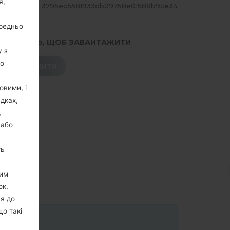
я,
ЕШ
3795ec5581933db09758e01588b9ce34
ередньо
.НАТИСНІТЬ, ЩОБ ЗАВАНТАЖИТИ
у з
го
ЗАВАНТАЖИТИ
овими, і
дках,
,
 або
ть
цим
ок,
ня до
що такі