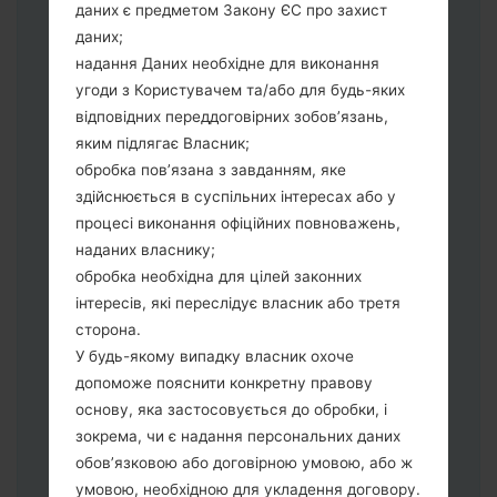
даних є предметом Закону ЄС про захист
збереження Ваших даних.
даних;
Тепер вимкніть пристрій і увійдіть у
надання Даних необхідне для виконання
"Download" режим. Усі методи як це
угоди з Користувачем та/або для будь-яких
зробити:
відповідних переддоговірних зобов’язань,
Натисніть та утримуйти клавіші:
яким підлягає Власник;
живлення, збільшення гучності та Bixbi.
обробка пов’язана з завданням, яке
Натисніть та утримуйте клавіші:
здійснюється в суспільних інтересах або у
зменшення та збільшення гучності.
процесі виконання офіційних повноважень,
Підключивши телефон до ПК
наданих власнику;
використовуючи USB кабель.
обробка необхідна для цілей законних
Натисніть та утримуйти клавіші:
інтересів, які переслідує власник або третя
живлення, збільшення гучності та
сторона.
додому.
У будь-якому випадку власник охоче
Підключіть USB кабель та натисніть
допоможе пояснити конкретну правову
клавіші: зменшення звуку та Bixbi.
основу, яка застосовується до обробки, і
Натисніть та утримуйти клавіші:
зокрема, чи є надання персональних даних
живлення та збільшення гучності.
обов’язковою або договірною умовою, або ж
Далі підключить телефон до ПК,
умовою, необхідною для укладення договору.
програма Odin повина виявити Ваш