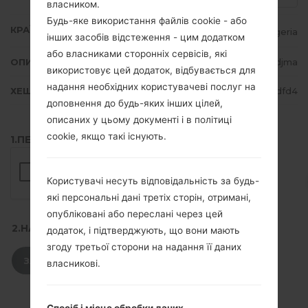
власником.
Будь-яке використання файлів cookie - або
КРАЇНА
Algeria
інших засобів відстеження - цим додатком
або власниками сторонніх сервісів, які
ОПИС
Mobilis, Djezzy, Nedjma
використовує цей додаток, відбувається для
надання необхідних користувачеві послуг на
ХЕШ
d2b1921ef93b9720beff1b35a0b6dfd4
доповнення до будь-яких інших цілей,
описаних у цьому документі і в політиці
cookie, якщо такі існують.
1.ПЕРЕВІРТИ НАЯВНІСТЬ RECAPTCHA
Користувачі несуть відповідальність за будь-
які персональні дані третіх сторін, отримані,
опубліковані або переслані через цей
2.НАТИСНІТЬ, ЩОБ ЗАВАНТАЖИТИ
додаток, і підтверджують, що вони мають
згоду третьої сторони на надання її даних
ЗАВАНТАЖИТИ
власникові.