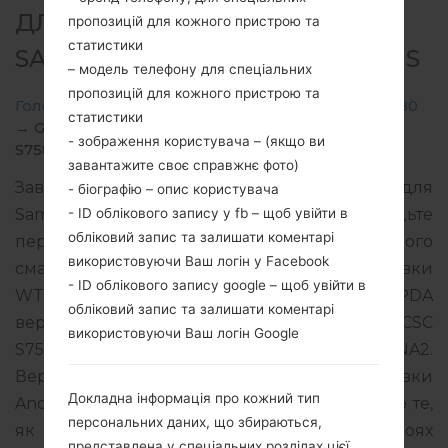
ДЛЯ GT-S7580 -
пропозицій для кожного пристрою та
статистики
SAMSUNGGALAXY TREND PLUS
– модель телефону для спеціальних
пропозицій для кожного пристрою та
Головна
→
Galaxy Trend Plus
→
SamsungGT-S7580
статистики
→
GT-
- зображення користувача – (якщо ви
S7580_WTL_1_20140902150640_oavufd2e49.zip
завантажите своє справжнє фото)
Завантажте останнє оновлення прошивки для
- біографію – опис користувача
Samsung Galaxy Trend Plus, але не забудьте
- ID облікового запису у fb – щоб увійти в
обліковий запис та залишати коментарі
перевірити, чи відповідає номер моделі вашого
використовуючи Ваш логін у Facebook
смартфона вказаному GT-S7580. Код прошивки
- ID облікового запису google – щоб увійти в
WTL для ALGERIA. Продукт поставляється з PDA
обліковий запис та залишати коментарі
версією S7580XXUBNA3 версія CSC
використовуючи Ваш логін Google
S7580OJVANA5, MODEM версия S7580XXUBNA2.
Версія операційної системи даної прошивки
Докладна інформація про кожний тип
Android Jelly Bean 4.2.2. Повна інструкція про те,
персональних даних, що збираються,
як прошивати стокову прошивку на пристроях
представлена у спеціальних розділах цієї