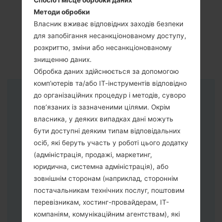
Спосіб і місце обробки даних
Методи обробки
Власник вживає відповідних заходів безпеки
для запобігання несанкціонованому доступу,
розкриттю, зміни або несанкціонованому
знищенню даних.
Обробка даних здійснюється за допомогою
комп’ютерів та/або ІТ-інструментів відповідно
до організаційних процедур і методів, суворо
Інструкції
пов’язаних із зазначеними цілями. Окрім
власника, у деяких випадках дані можуть
бути доступні деяким типам відповідальних
осіб, які беруть участь у роботі цього додатку
(адміністрація, продажі, маркетинг,
юридична, системна адміністрація), або
зовнішнім сторонам (наприклад, стороннім
постачальникам технічних послуг, поштовим
перевізникам, хостинг-провайдерам, ІТ-
компаніям, комунікаційним агентствам), які