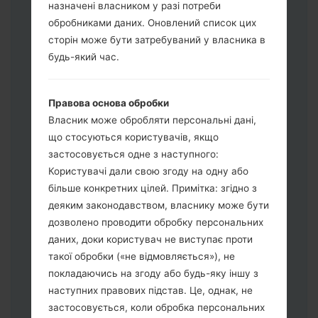
назначені власником у разі потреби
обробниками даних. Оновлений список цих
сторін може бути затребуваний у власника в
Завантажте на свій ПК:
Odin 3
.
будь-який час.
Далі завантажте та розпакуйте файл
прошивки.
Правова основа обробки
Вам потрібно 1 (Вибрати 1 файл
Власник може обробляти персональні дані,
прошивки тут) або 5 (Вибрати 5 файл
що стосуються користувачів, якщо
прошивки тут) файлів для прошивки:
застосовується одне з наступного:
AP: "System & Recovery"
Користувачі дали свою згоду на одну або
CP: "Modem & Radio"
більше конкретних цілей. Примітка: згідно з
CSC_***: "Country & Region & Operator"
деяким законодавством, власнику може бути
HOME_CSC_***: "Country & Region &
дозволено проводити обробку персональних
Operator"
даних, доки користувач не виступає проти
Додайте усі файли у програму Odin 3.
такої обробки («не відмовляється»), не
Якщо ви хочете прошити телефон та
покладаючись на згоду або будь-яку іншу з
скинути до заводських налаштувань
наступних правових підстав. Це, однак, не
оберіть CSC_***, у іншому випадку
застосовується, коли обробка персональних
виберіть HOME_CSC_*** для