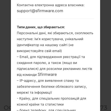
Контактна електронна адреса власника:
support@sfirmware.com
Типи даних, що збираються:
Персональні дані, які збираються, охоплюють
наступне: Ім’я користувача, унікальний
ідентифікатор на нашому сайті (не
використовуйте свій email)
– Email, для підтвердження реєстрації та
скидання паролю, а також (якщо ви
підписалися) для розсилки рекламних листів
Sfirmware
від команди
– IP-адресу, для виявлення спаму та
забезпечення безпеки облікового запису,
мережі та інформації
- Країну, для спеціальних пропозицій для
кожної країни та статистики
ОФІЦІЙНА ПРОШИВКА #136073
– бренд телефону, для спеціальних