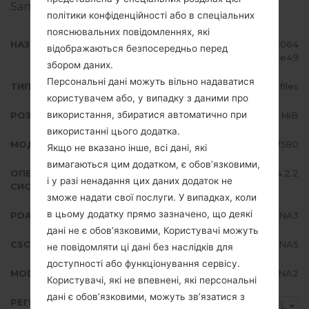
Samsung
тут
політики конфіденційності або в спеціальних
пояснювальних повідомленнях, які
НАЗВА ФАЙЛУ
GT-S7580_WTL_1_2014090215064
відображаються безпосередньо перед
0_oavufd2e49
збором даних.
Персональні дані можуть вільно надаватися
ТИП ПРОШИВКИ
4 files
користувачем або, у випадку з даними про
використання, збиратися автоматично при
РОЗМІР ФАЙЛУ
688.56 MiB
використанні цього додатка.
МОДЕЛЬ
Samsung GT-S7580
Якщо не вказано інше, всі дані, які
вимагаються цим додатком, є обов’язковими,
ОПЕРАЦІЙНА
Android Jelly Bean 4.2.2
і у разі ненадання цих даних додаток не
СИСТЕМА
зможе надати свої послуги. У випадках, коли
в цьому додатку прямо зазначено, що деякі
PDA/AP ВЕРСІЯ
S7580XXUBNA3
дані не є обов’язковими, Користувачі можуть
CSC ВЕРСІЯ
S7580OJVANA5
не повідомляти ці дані без наслідків для
доступності або функціонування сервісу.
MODEM/CP ВЕРСІЯ
S7580XXUBNA2
Користувачі, які не впевнені, які персональні
дані є обов’язковими, можуть зв’язатися з
РЕГІОН
WTL