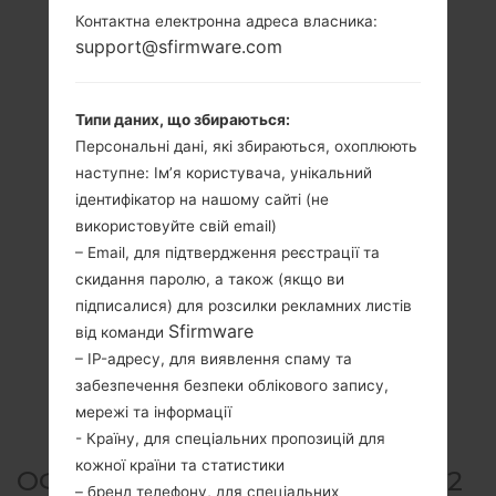
Контактна електронна адреса власника:
support@sfirmware.com
Типи даних, що збираються:
Персональні дані, які збираються, охоплюють
наступне: Ім’я користувача, унікальний
ідентифікатор на нашому сайті (не
використовуйте свій email)
– Email, для підтвердження реєстрації та
скидання паролю, а також (якщо ви
підписалися) для розсилки рекламних листів
Sfirmware
від команди
– IP-адресу, для виявлення спаму та
забезпечення безпеки облікового запису,
мережі та інформації
- Країну, для спеціальних пропозицій для
кожної країни та статистики
ОФІЦІЙНА ПРОШИВКА #15642
– бренд телефону, для спеціальних