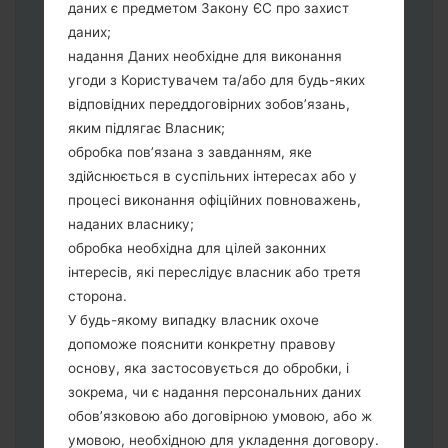
даних є предметом Закону ЄС про захист
Тепер вимкніть пристрій і увійдіть у
даних;
"Download" режим. Усі методи як це
надання Даних необхідне для виконання
зробити:
угоди з Користувачем та/або для будь-яких
Натисніть та утримуйти клавіші:
відповідних переддоговірних зобов’язань,
живлення, збільшення гучності та Bixbi.
яким підлягає Власник;
Натисніть та утримуйте клавіші:
обробка пов’язана з завданням, яке
зменшення та збільшення гучності.
здійснюється в суспільних інтересах або у
Підключивши телефон до ПК
процесі виконання офіційних повноважень,
використовуючи USB кабель.
наданих власнику;
Натисніть та утримуйти клавіші:
обробка необхідна для цілей законних
живлення, збільшення гучності та
інтересів, які переслідує власник або третя
додому.
сторона.
Підключіть USB кабель та натисніть
У будь-якому випадку власник охоче
клавіші: зменшення звуку та Bixbi.
допоможе пояснити конкретну правову
Натисніть та утримуйти клавіші:
основу, яка застосовується до обробки, і
живлення та збільшення гучності.
зокрема, чи є надання персональних даних
Далі підключить телефон до ПК,
обов’язковою або договірною умовою, або ж
програма Odin повина виявити Ваш
умовою, необхідною для укладення договору.
девайс та "COM port number" з'явиться