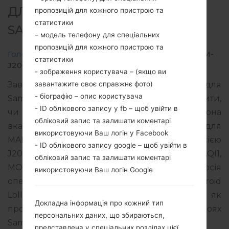
ДЛЯ SM-J200GU -
пропозицій для кожного пристрою та
статистики
SAMSUNGGALAXY J2
– модель телефону для спеціальних
пропозицій для кожного пристрою та
Головна
→
Galaxy J2
→
SamsungSM-J200GU
→
SM-
статистики
J200GU_1_20180108123253_c95abvdx97.zip
- зображення користувача – (якщо ви
завантажите своє справжнє фото)
Завантажте останнє оновлення прошивки для
- біографію – опис користувача
Samsung Galaxy J2, але не забудьте перевірити,
- ID облікового запису у fb – щоб увійти в
чи відповідає номер моделі вашого смартфона
обліковий запис та залишати коментарі
вказаному SM-J200GU. Код прошивки XME для
використовуючи Ваш логін у Facebook
MALAYSIA. Продукт поставляється з PDA версією
- ID облікового запису google – щоб увійти в
J200GUDXU3AQL1 версія CSC J200GUOLB3AQI1,
обліковий запис та залишати коментарі
MODEM версия J200GUDXU3AQJ1. Версія
використовуючи Ваш логін Google
операційної системи даної прошивки Android
Lollipop 5.1.1. Повна інструкція про те, як
Докладна інформація про кожний тип
прошивати стокову прошивку на пристроях
персональних даних, що збираються,
Samsung
тут
представлена у спеціальних розділах цієї