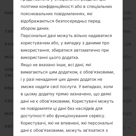
політики конфіденційності або в спеціальних
НАЗВА ФАЙЛУ
SM-J200GU_1_20180108123253_c95
пояснювальних повідомленнях, які
abvdx97
відображаються безпосередньо перед
збором даних.
ТИП ПРОШИВКИ
4 files
Персональні дані можуть вільно надаватися
користувачем або, у випадку з даними про
РОЗМІР ФАЙЛУ
1.03 GiB
використання, збиратися автоматично при
МОДЕЛЬ
Samsung SM-J200GU
використанні цього додатка.
Якщо не вказано інше, всі дані, які
ОПЕРАЦІЙНА
Android Lollipop 5.1.1
вимагаються цим додатком, є обов’язковими,
СИСТЕМА
і у разі ненадання цих даних додаток не
зможе надати свої послуги. У випадках, коли
PDA/AP ВЕРСІЯ
J200GUDXU3AQL1
в цьому додатку прямо зазначено, що деякі
CSC ВЕРСІЯ
J200GUOLB3AQI1
дані не є обов’язковими, Користувачі можуть
не повідомляти ці дані без наслідків для
MODEM/CP ВЕРСІЯ
J200GUDXU3AQJ1
доступності або функціонування сервісу.
Користувачі, які не впевнені, які персональні
РЕГІОН
XME
дані є обов’язковими, можуть зв’язатися з