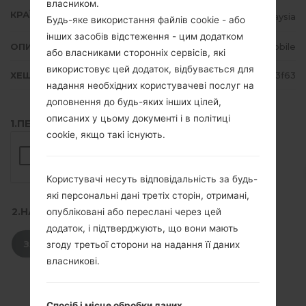
власником.
КРАЇНА
Malaysia
Будь-яке використання файлів cookie - або
інших засобів відстеження - цим додатком
ОПИС
CELCOM, MAXIS, DIGI, U Mobile
або власниками сторонніх сервісів, які
використовує цей додаток, відбувається для
ХЕШ
dbedb2a336f25823875d014af673f63
надання необхідних користувачеві послуг на
доповнення до будь-яких інших цілей,
описаних у цьому документі і в політиці
1.ПЕРЕВІРТИ НАЯВНІСТЬ RECAPTCHA
cookie, якщо такі існують.
Користувачі несуть відповідальність за будь-
які персональні дані третіх сторін, отримані,
2.НАТИСНІТЬ, ЩОБ ЗАВАНТАЖИТИ
опубліковані або переслані через цей
додаток, і підтверджують, що вони мають
ЗАВАНТАЖИТИ
згоду третьої сторони на надання її даних
власникові.
Спосіб і місце обробки даних