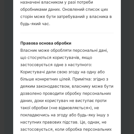
назначені власником у разі потреби
обробниками даних. Оновлений список цих
Завантажте на свій ПК:
Odin 3
.
сторін може бути затребуваний у власника в
Далі завантажте та розпакуйте файл
будь-який час.
прошивки.
Вам потрібно 1 (Вибрати 1 файл
Правова основа обробки
прошивки тут) або 5 (Вибрати 5 файл
Власник може обробляти персональні дані,
прошивки тут) файлів для прошивки:
що стосуються користувачів, якщо
AP: "System & Recovery"
застосовується одне з наступного:
CP: "Modem & Radio"
Користувачі дали свою згоду на одну або
CSC_***: "Country & Region & Operator"
більше конкретних цілей. Примітка: згідно з
HOME_CSC_***: "Country & Region &
деяким законодавством, власнику може бути
Operator"
дозволено проводити обробку персональних
Додайте усі файли у програму Odin 3.
даних, доки користувач не виступає проти
Якщо ви хочете прошити телефон та
такої обробки («не відмовляється»), не
скинути до заводських налаштувань
покладаючись на згоду або будь-яку іншу з
оберіть CSC_***, у іншому випадку
наступних правових підстав. Це, однак, не
виберіть HOME_CSC_*** для
застосовується, коли обробка персональних
збереження Ваших даних.