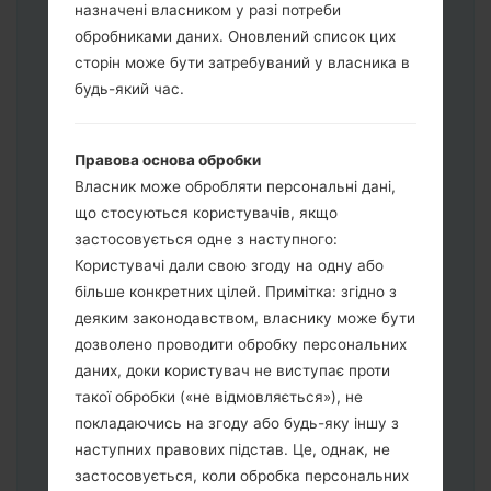
назначені власником у разі потреби
обробниками даних. Оновлений список цих
сторін може бути затребуваний у власника в
будь-який час.
Завантажте на свій ПК:
Odin 3
.
Далі завантажте та розпакуйте файл
прошивки.
Правова основа обробки
Вам потрібно 1 (Вибрати 1 файл
Власник може обробляти персональні дані,
прошивки тут) або 5 (Вибрати 5 файл
що стосуються користувачів, якщо
прошивки тут) файлів для прошивки:
застосовується одне з наступного:
AP: "System & Recovery"
Користувачі дали свою згоду на одну або
CP: "Modem & Radio"
більше конкретних цілей. Примітка: згідно з
CSC_***: "Country & Region & Operator"
деяким законодавством, власнику може бути
HOME_CSC_***: "Country & Region &
дозволено проводити обробку персональних
Operator"
даних, доки користувач не виступає проти
Додайте усі файли у програму Odin 3.
такої обробки («не відмовляється»), не
Якщо ви хочете прошити телефон та
покладаючись на згоду або будь-яку іншу з
скинути до заводських налаштувань
наступних правових підстав. Це, однак, не
оберіть CSC_***, у іншому випадку
застосовується, коли обробка персональних
виберіть HOME_CSC_*** для