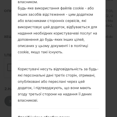
власником.
Будь-яке використання файлів cookie - або
ОПИС
Claro, Movistar, TIGO, ETB, EXITO1,
інших засобів відстеження - цим додатком
EXITO2, UFF1, UFF2, U NE1, UNE2, U
або власниками сторонніх сервісів, які
NE3, UNE4, Virgin Mobile1, Virgin Mo
bile2,
використовує цей додаток, відбувається для
надання необхідних користувачеві послуг на
ХЕШ
36935fb7cc13c9dbb89f9d43bc34b6dc
доповнення до будь-яких інших цілей,
описаних у цьому документі і в політиці
cookie, якщо такі існують.
1.ПЕРЕВІРТИ НАЯВНІСТЬ RECAPTCHA
Користувачі несуть відповідальність за будь-
які персональні дані третіх сторін, отримані,
опубліковані або переслані через цей
додаток, і підтверджують, що вони мають
2.НАТИСНІТЬ, ЩОБ ЗАВАНТАЖИТИ
згоду третьої сторони на надання її даних
власникові.
ЗАВАНТАЖИТИ