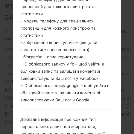
#183709 ДЛЯ SM-A217M -
пропозицій для кожного пристрою та
статистики
SAMSUNGGALAXY A21S
– модель телефону для спеціальних
пропозицій для кожного пристрою та
Головна
→
Galaxy A21s
→
SamsungSM-A217M
→
SM-
статистики
A217M_1_20200909201416_b7bnjmnzmz_fac.zip
- зображення користувача – (якщо ви
Завантажте останнє оновлення прошивки для
завантажите своє справжнє фото)
- біографію – опис користувача
Samsung Galaxy A21s, але не забудьте перевірити,
- ID облікового запису у fb – щоб увійти в
чи відповідає номер моделі вашого смартфона
обліковий запис та залишати коментарі
вказаному SM-A217M. Код прошивки COO для
використовуючи Ваш логін у Facebook
COLOMBIA. Продукт поставляється з PDA версією
- ID облікового запису google – щоб увійти в
A217MUBU3ATI1 версія CSC A217MOWO3ATI1,
обліковий запис та залишати коментарі
MODEM версия A217MUBU3ATI1. Версія
використовуючи Ваш логін Google
операційної системи даної прошивки Android Q
10. Повна інструкція про те, як прошивати
Докладна інформація про кожний тип
стокову прошивку на пристроях Samsung
тут
персональних даних, що збираються,
представлена у спеціальних розділах цієї