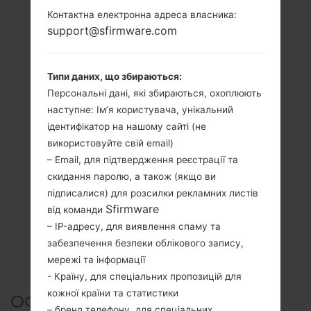
Контактна електронна адреса власника:
support@sfirmware.com
Типи даних, що збираються:
Персональні дані, які збираються, охоплюють
наступне: Ім’я користувача, унікальний
ідентифікатор на нашому сайті (не
використовуйте свій email)
– Email, для підтвердження реєстрації та
скидання паролю, а також (якщо ви
підписалися) для розсилки рекламних листів
Sfirmware
від команди
– IP-адресу, для виявлення спаму та
забезпечення безпеки облікового запису,
мережі та інформації
- Країну, для спеціальних пропозицій для
кожної країни та статистики
ОФІЦІЙНА ПРОШИВКА
– бренд телефону, для спеціальних