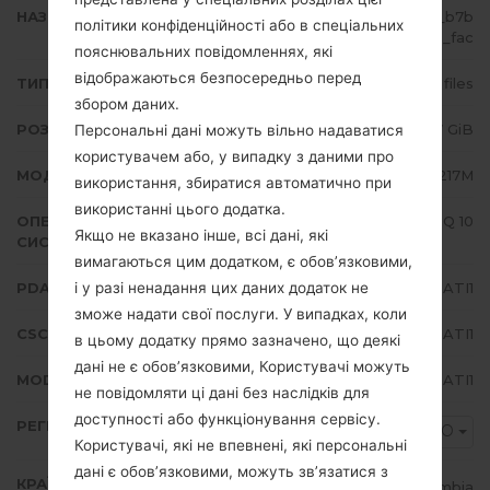
НАЗВА ФАЙЛУ
SM-A217M_1_20200909201416_b7b
політики конфіденційності або в спеціальних
njmnzmz_fac
пояснювальних повідомленнях, які
відображаються безпосередньо перед
ТИП ПРОШИВКИ
4 files
збором даних.
РОЗМІР ФАЙЛУ
3.07 GiB
Персональні дані можуть вільно надаватися
користувачем або, у випадку з даними про
МОДЕЛЬ
Samsung SM-A217M
використання, збиратися автоматично при
використанні цього додатка.
ОПЕРАЦІЙНА
Android Q 10
Якщо не вказано інше, всі дані, які
СИСТЕМА
вимагаються цим додатком, є обов’язковими,
і у разі ненадання цих даних додаток не
PDA/AP ВЕРСІЯ
A217MUBU3ATI1
зможе надати свої послуги. У випадках, коли
CSC ВЕРСІЯ
A217MOWO3ATI1
в цьому додатку прямо зазначено, що деякі
дані не є обов’язковими, Користувачі можуть
MODEM/CP ВЕРСІЯ
A217MUBU3ATI1
не повідомляти ці дані без наслідків для
доступності або функціонування сервісу.
РЕГІОН
COO
Користувачі, які не впевнені, які персональні
дані є обов’язковими, можуть зв’язатися з
КРАЇНА
Colombia