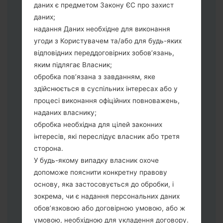
даних є предметом Закону ЄС про захист
збереження Ваших даних.
даних;
Тепер вимкніть пристрій і увійдіть у
надання Даних необхідне для виконання
"Download" режим. Усі методи як це
угоди з Користувачем та/або для будь-яких
зробити:
відповідних переддоговірних зобов’язань,
Натисніть та утримуйти клавіші:
яким підлягає Власник;
живлення, збільшення гучності та Bixbi.
обробка пов’язана з завданням, яке
Натисніть та утримуйте клавіші:
здійснюється в суспільних інтересах або у
зменшення та збільшення гучності.
процесі виконання офіційних повноважень,
Підключивши телефон до ПК
наданих власнику;
використовуючи USB кабель.
обробка необхідна для цілей законних
Натисніть та утримуйти клавіші:
інтересів, які переслідує власник або третя
живлення, збільшення гучності та
сторона.
додому.
У будь-якому випадку власник охоче
Підключіть USB кабель та натисніть
допоможе пояснити конкретну правову
клавіші: зменшення звуку та Bixbi.
основу, яка застосовується до обробки, і
Натисніть та утримуйти клавіші:
зокрема, чи є надання персональних даних
живлення та збільшення гучності.
обов’язковою або договірною умовою, або ж
Далі підключить телефон до ПК,
умовою, необхідною для укладення договору.