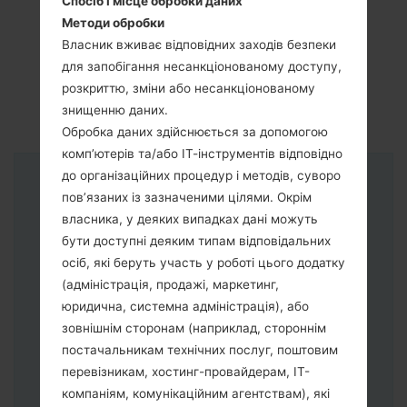
Спосіб і місце обробки даних
Методи обробки
Власник вживає відповідних заходів безпеки
для запобігання несанкціонованому доступу,
розкриттю, зміни або несанкціонованому
знищенню даних.
Обробка даних здійснюється за допомогою
комп’ютерів та/або ІТ-інструментів відповідно
до організаційних процедур і методів, суворо
Інструкції
пов’язаних із зазначеними цілями. Окрім
власника, у деяких випадках дані можуть
бути доступні деяким типам відповідальних
осіб, які беруть участь у роботі цього додатку
(адміністрація, продажі, маркетинг,
юридична, системна адміністрація), або
зовнішнім сторонам (наприклад, стороннім
постачальникам технічних послуг, поштовим
перевізникам, хостинг-провайдерам, ІТ-
компаніям, комунікаційним агентствам), які