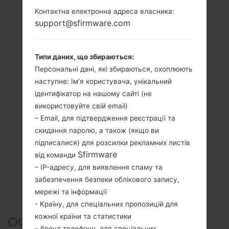
Контактна електронна адреса власника:
support@sfirmware.com
Типи даних, що збираються:
Персональні дані, які збираються, охоплюють
наступне: Ім’я користувача, унікальний
ідентифікатор на нашому сайті (не
використовуйте свій email)
– Email, для підтвердження реєстрації та
скидання паролю, а також (якщо ви
підписалися) для розсилки рекламних листів
Sfirmware
від команди
– IP-адресу, для виявлення спаму та
забезпечення безпеки облікового запису,
мережі та інформації
- Країну, для спеціальних пропозицій для
кожної країни та статистики
ОФІЦІЙНА ПРОШИВКА
– бренд телефону, для спеціальних