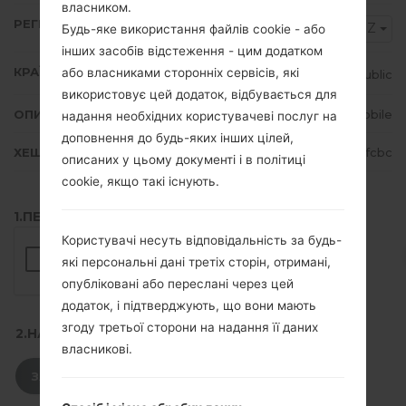
власником.
РЕГІОН
TMZ
Будь-яке використання файлів cookie - або
інших засобів відстеження - цим додатком
КРАЇНА
або власниками сторонніх сервісів, які
Czech Republic
використовує цей додаток, відбувається для
ОПИС
T-Mobile
надання необхідних користувачеві послуг на
доповнення до будь-яких інших цілей,
ХЕШ
5730233067d14a41c02fbaa4b48ffcbc
описаних у цьому документі і в політиці
cookie, якщо такі існують.
1.ПЕРЕВІРТИ НАЯВНІСТЬ RECAPTCHA
Користувачі несуть відповідальність за будь-
які персональні дані третіх сторін, отримані,
опубліковані або переслані через цей
додаток, і підтверджують, що вони мають
згоду третьої сторони на надання її даних
2.НАТИСНІТЬ, ЩОБ ЗАВАНТАЖИТИ
власникові.
ЗАВАНТАЖИТИ