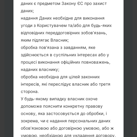
даних є предметом Закону ЄС про захист
виберіть HOME_CSC_*** для
даних;
збереження Ваших даних.
надання Даних необхідне для виконання
Тепер вимкніть пристрій і увійдіть у
угоди з Користувачем та/або для будь-яких
"Download" режим. Усі методи як це
відповідних переддоговірних зобов’язань,
зробити:
яким підлягає Власник;
Натисніть та утримуйти клавіші:
обробка пов’язана з завданням, яке
живлення, збільшення гучності та Bixbi.
здійснюється в суспільних інтересах або у
Натисніть та утримуйте клавіші:
процесі виконання офіційних повноважень,
зменшення та збільшення гучності.
наданих власнику;
Підключивши телефон до ПК
обробка необхідна для цілей законних
використовуючи USB кабель.
інтересів, які переслідує власник або третя
Натисніть та утримуйти клавіші:
сторона.
живлення, збільшення гучності та
У будь-якому випадку власник охоче
додому.
допоможе пояснити конкретну правову
Підключіть USB кабель та натисніть
основу, яка застосовується до обробки, і
клавіші: зменшення звуку та Bixbi.
зокрема, чи є надання персональних даних
Натисніть та утримуйти клавіші:
обов’язковою або договірною умовою, або ж
живлення та збільшення гучності.
умовою, необхідною для укладення договору.