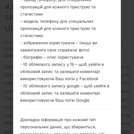
#202421 ДЛЯ SM-N986B -
пропозицій для кожного пристрою та
статистики
SAMSUNGGALAXY NOTE 20
– модель телефону для спеціальних
ULTRA 5G
пропозицій для кожного пристрою та
статистики
Головна
→
Galaxy Note 20 Ultra 5G
→
SamsungSM-
- зображення користувача – (якщо ви
N986B
→
SM-
завантажите своє справжнє фото)
N986B_1_20201223171035_j4p9axwhdp_fac.zip
- біографію – опис користувача
- ID облікового запису у fb – щоб увійти в
Завантажте останнє оновлення прошивки для
обліковий запис та залишати коментарі
Samsung Galaxy Note 20 Ultra 5G, але не забудьте
використовуючи Ваш логін у Facebook
перевірити, чи відповідає номер моделі вашого
- ID облікового запису google – щоб увійти в
смартфона вказаному SM-N986B. Код прошивки
обліковий запис та залишати коментарі
TMZ для CZECH REPUBLIC. Продукт
використовуючи Ваш логін Google
поставляється з PDA версією N986BXXS1CUA2
версія CSC N986BOXM1CTL5, MODEM версия
Докладна інформація про кожний тип
N986BXXU1CTL5. Версія операційної системи
персональних даних, що збираються,
даної прошивки Android R 11. Повна інструкція