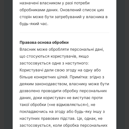
назначені власником у разі потреби
обробниками даних. Оновлений список цих
сторін може бути затребуваний у власника в
будь-який час.
Завантажте на свій ПК:
Odin 3
.
Далі завантажте та розпакуйте файл
Правова основа обробки
прошивки.
Власник може обробляти персональні дані,
Вам потрібно 1 (Вибрати 1 файл
що стосуються користувачів, якщо
прошивки тут) або 5 (Вибрати 5 файл
застосовується одне з наступного:
прошивки тут) файлів для прошивки:
Користувачі дали свою згоду на одну або
AP: "System & Recovery"
більше конкретних цілей. Примітка: згідно з
CP: "Modem & Radio"
деяким законодавством, власнику може бути
CSC_***: "Country & Region & Operator"
дозволено проводити обробку персональних
HOME_CSC_***: "Country & Region &
даних, доки користувач не виступає проти
Operator"
такої обробки («не відмовляється»), не
Додайте усі файли у програму Odin 3.
покладаючись на згоду або будь-яку іншу з
Якщо ви хочете прошити телефон та
наступних правових підстав. Це, однак, не
скинути до заводських налаштувань
застосовується, коли обробка персональних
оберіть CSC_***, у іншому випадку