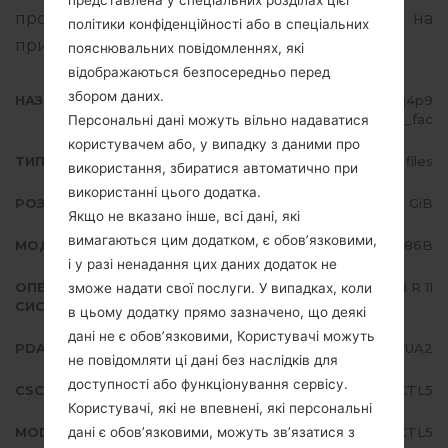
представлена у спеціальних розділах цієї
про те, як прошивати стокову прошивку на
політики конфіденційності або в спеціальних
пристроях Samsung
тут
пояснювальних повідомленнях, які
відображаються безпосередньо перед
збором даних.
НАЗВА ФАЙЛУ
SM-N986B_1_20201223171035_j4p9
axwhdp_fac
Персональні дані можуть вільно надаватися
користувачем або, у випадку з даними про
ТИП ПРОШИВКИ
4 files
використання, збиратися автоматично при
використанні цього додатка.
РОЗМІР ФАЙЛУ
6.84 GiB
Якщо не вказано інше, всі дані, які
вимагаються цим додатком, є обов’язковими,
МОДЕЛЬ
Samsung SM-N986B
і у разі ненадання цих даних додаток не
ОПЕРАЦІЙНА
Android R 11
зможе надати свої послуги. У випадках, коли
СИСТЕМА
в цьому додатку прямо зазначено, що деякі
дані не є обов’язковими, Користувачі можуть
PDA/AP ВЕРСІЯ
N986BXXS1CUA2
не повідомляти ці дані без наслідків для
доступності або функціонування сервісу.
CSC ВЕРСІЯ
N986BOXM1CTL5
Користувачі, які не впевнені, які персональні
дані є обов’язковими, можуть зв’язатися з
MODEM/CP ВЕРСІЯ
N986BXXU1CTL5