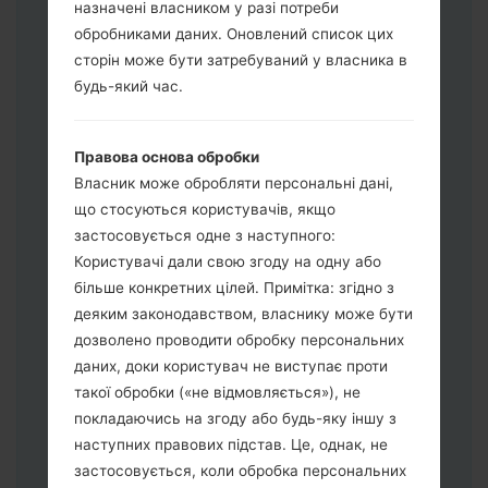
назначені власником у разі потреби
обробниками даних. Оновлений список цих
Завантажте на свій ПК:
Odin 3
.
сторін може бути затребуваний у власника в
Далі завантажте та розпакуйте файл
будь-який час.
прошивки.
Вам потрібно 1 (Вибрати 1 файл
прошивки тут) або 5 (Вибрати 5 файл
Правова основа обробки
прошивки тут) файлів для прошивки:
Власник може обробляти персональні дані,
AP: "System & Recovery"
що стосуються користувачів, якщо
CP: "Modem & Radio"
застосовується одне з наступного:
CSC_***: "Country & Region & Operator"
Користувачі дали свою згоду на одну або
HOME_CSC_***: "Country & Region &
більше конкретних цілей. Примітка: згідно з
Operator"
деяким законодавством, власнику може бути
Додайте усі файли у програму Odin 3.
дозволено проводити обробку персональних
Якщо ви хочете прошити телефон та
даних, доки користувач не виступає проти
скинути до заводських налаштувань
такої обробки («не відмовляється»), не
оберіть CSC_***, у іншому випадку
покладаючись на згоду або будь-яку іншу з
виберіть HOME_CSC_*** для
наступних правових підстав. Це, однак, не
збереження Ваших даних.
застосовується, коли обробка персональних