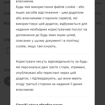
власником.
КРАЇНА
Korea
Будь-яке використання файлів cookie - або
інших засобів відстеження - цим додатком
ОПИС
KOO
або власниками сторонніх сервісів, які
ХЕШ
43a2de835e1617c77fba64b1ca45c3e9
використовує цей додаток, відбувається для
надання необхідних користувачеві послуг на
доповнення до будь-яких інших цілей,
1.ПЕРЕВІРТИ НАЯВНІСТЬ RECAPTCHA
описаних у цьому документі і в політиці
cookie, якщо такі існують.
Користувачі несуть відповідальність за будь-
які персональні дані третіх сторін, отримані,
2.НАТИСНІТЬ, ЩОБ ЗАВАНТАЖИТИ
опубліковані або переслані через цей
додаток, і підтверджують, що вони мають
ЗАВАНТАЖИТИ
згоду третьої сторони на надання її даних
власникові.
Спосіб і місце обробки даних