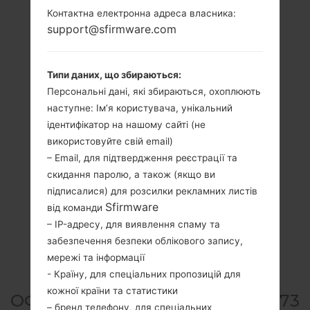
Контактна електронна адреса власника:
support@sfirmware.com
Типи даних, що збираються:
Персональні дані, які збираються, охоплюють
наступне: Ім’я користувача, унікальний
ідентифікатор на нашому сайті (не
використовуйте свій email)
– Email, для підтвердження реєстрації та
скидання паролю, а також (якщо ви
підписалися) для розсилки рекламних листів
Sfirmware
від команди
– IP-адресу, для виявлення спаму та
забезпечення безпеки облікового запису,
мережі та інформації
- Країну, для спеціальних пропозицій для
кожної країни та статистики
ОФІЦІЙНА ПРОШИВКА #210673
– бренд телефону, для спеціальних