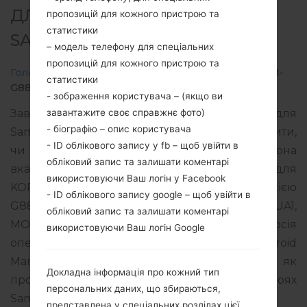
ДЛЯ SM-G888N0 -
пропозицій для кожного пристрою та
статистики
SAMSUNGGALAXY X
– модель телефону для спеціальних
пропозицій для кожного пристрою та
Головна
→
Galaxy X
→
SamsungSM-G888N0
→
SM-
статистики
G888N0_2_20210128170535_wdh0swv9ds_fac.zip
- зображення користувача – (якщо ви
завантажите своє справжнє фото)
Завантажте останнє оновлення прошивки для
- біографію – опис користувача
Samsung Galaxy X, але не забудьте перевірити,
- ID облікового запису у fb – щоб увійти в
чи відповідає номер моделі вашого смартфона
обліковий запис та залишати коментарі
вказаному SM-G888N0. Код прошивки KOO для
використовуючи Ваш логін у Facebook
KOREA. Продукт поставляється з PDA версією
- ID облікового запису google – щоб увійти в
G888N0KOU1AUA1 версія CSC G888N0K021AUA1,
обліковий запис та залишати коментарі
MODEM версия G888N0KOU1AUA1. Версія
використовуючи Ваш логін Google
операційної системи даної прошивки Android
Marshmallow 6.0.1. Повна інструкція про те, як
Докладна інформація про кожний тип
прошивати стокову прошивку на пристроях
персональних даних, що збираються,
Samsung
тут
представлена у спеціальних розділах цієї