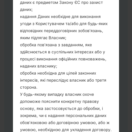
Тепер вимкніть пристрій і увійдіть у
даних є предметом Закону ЄС про захист
"Download" режим. Усі методи як це
даних;
зробити:
надання Даних необхідне для виконання
Натисніть та утримуйти клавіші:
угоди з Користувачем та/або для будь-яких
живлення, збільшення гучності та Bixbi.
відповідних переддоговірних зобов’язань,
Натисніть та утримуйте клавіші:
яким підлягає Власник;
зменшення та збільшення гучності.
обробка пов’язана з завданням, яке
Підключивши телефон до ПК
здійснюється в суспільних інтересах або у
використовуючи USB кабель.
процесі виконання офіційних повноважень,
Натисніть та утримуйти клавіші:
наданих власнику;
живлення, збільшення гучності та
обробка необхідна для цілей законних
додому.
інтересів, які переслідує власник або третя
Підключіть USB кабель та натисніть
сторона.
клавіші: зменшення звуку та Bixbi.
У будь-якому випадку власник охоче
Натисніть та утримуйти клавіші:
допоможе пояснити конкретну правову
живлення та збільшення гучності.
основу, яка застосовується до обробки, і
Далі підключить телефон до ПК,
зокрема, чи є надання персональних даних
програма Odin повина виявити Ваш
обов’язковою або договірною умовою, або ж
девайс та "COM port number" з'явиться
умовою, необхідною для укладення договору.