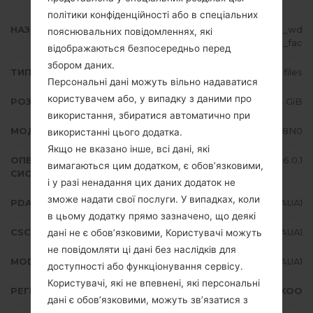
політики конфіденційності або в спеціальних
НАЗВА ФАЙЛУ
SM-G888N0_2_20210128170535_wd
пояснювальних повідомленнях, які
h0swv9ds_fac
відображаються безпосередньо перед
збором даних.
ТИП ПРОШИВКИ
4 files
Персональні дані можуть вільно надаватися
користувачем або, у випадку з даними про
РОЗМІР ФАЙЛУ
1.34 GiB
використання, збиратися автоматично при
МОДЕЛЬ
Samsung SM-G888N0
використанні цього додатка.
Якщо не вказано інше, всі дані, які
ОПЕРАЦІЙНА
Android Marshmallow 6.0.1
вимагаються цим додатком, є обов’язковими,
СИСТЕМА
і у разі ненадання цих даних додаток не
зможе надати свої послуги. У випадках, коли
PDA/AP ВЕРСІЯ
G888N0KOU1AUA1
в цьому додатку прямо зазначено, що деякі
CSC ВЕРСІЯ
G888N0K021AUA1
дані не є обов’язковими, Користувачі можуть
не повідомляти ці дані без наслідків для
MODEM/CP ВЕРСІЯ
G888N0KOU1AUA1
доступності або функціонування сервісу.
Користувачі, які не впевнені, які персональні
РЕГІОН
KOO
дані є обов’язковими, можуть зв’язатися з