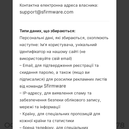
Контактна електронна адреса власника:
support@sfirmware.com
Типи даних, що збираються:
Персональні дані, які збираються, охоплюють
наступне: Ім’я користувача, унікальний
ідентифікатор на нашому сайті (не
використовуйте свій email)
– Email, для підтвердження реєстрації та
скидання паролю, а також (якщо ви
підписалися) для розсилки рекламних листів
Sfirmware
від команди
– IP-адресу, для виявлення спаму та
забезпечення безпеки облікового запису,
мережі та інформації
- Країну, для спеціальних пропозицій для
кожної країни та статистики
ОФІЦІЙНА ПРОШИВКА #216578
– бренд телефону, для спеціальних