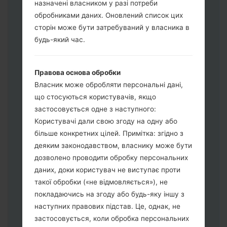
назначені власником у разі потреби
Завантажте на свій ПК:
Odin 3
.
обробниками даних. Оновлений список цих
Далі завантажте та розпакуйте файл
сторін може бути затребуваний у власника в
прошивки.
будь-який час.
Вам потрібно 1 (Вибрати 1 файл
прошивки тут) або 5 (Вибрати 5 файл
Правова основа обробки
прошивки тут) файлів для прошивки:
Власник може обробляти персональні дані,
AP: "System & Recovery"
що стосуються користувачів, якщо
CP: "Modem & Radio"
застосовується одне з наступного:
CSC_***: "Country & Region & Operator"
Користувачі дали свою згоду на одну або
HOME_CSC_***: "Country & Region &
більше конкретних цілей. Примітка: згідно з
Operator"
деяким законодавством, власнику може бути
Додайте усі файли у програму Odin 3.
дозволено проводити обробку персональних
Якщо ви хочете прошити телефон та
даних, доки користувач не виступає проти
скинути до заводських налаштувань
такої обробки («не відмовляється»), не
оберіть CSC_***, у іншому випадку
покладаючись на згоду або будь-яку іншу з
виберіть HOME_CSC_*** для
наступних правових підстав. Це, однак, не
збереження Ваших даних.
застосовується, коли обробка персональних
Тепер вимкніть пристрій і увійдіть у