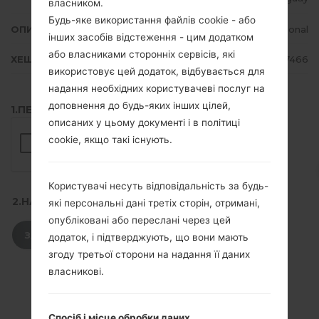
власником.
Будь-яке використання файлів cookie - або
ОПИС
Personal
інших засобів відстеження - цим додатком
або власниками сторонніх сервісів, які
ХЕШ
31e2a424285aafb6ff31453fcd457466
використовує цей додаток, відбувається для
надання необхідних користувачеві послуг на
доповнення до будь-яких інших цілей,
1.ПЕРЕВІРТИ НАЯВНІСТЬ RECAPTCHA
описаних у цьому документі і в політиці
cookie, якщо такі існують.
Користувачі несуть відповідальність за будь-
2.НАТИСНІТЬ, ЩОБ ЗАВАНТАЖИТИ
які персональні дані третіх сторін, отримані,
опубліковані або переслані через цей
ЗАВАНТАЖИТИ
додаток, і підтверджують, що вони мають
згоду третьої сторони на надання її даних
власникові.
Спосіб і місце обробки даних