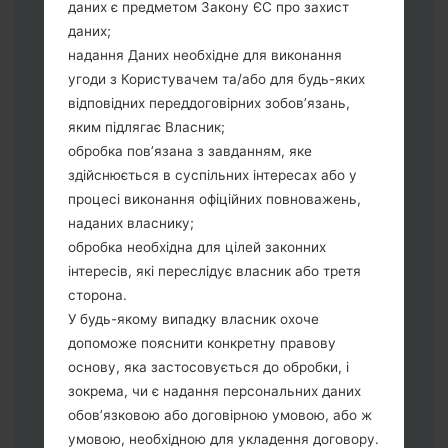
даних є предметом Закону ЄС про захист
"Download" режим. Усі методи як це
даних;
зробити:
надання Даних необхідне для виконання
Натисніть та утримуйти клавіші:
угоди з Користувачем та/або для будь-яких
живлення, збільшення гучності та Bixbi.
відповідних переддоговірних зобов’язань,
Натисніть та утримуйте клавіші:
яким підлягає Власник;
зменшення та збільшення гучності.
обробка пов’язана з завданням, яке
Підключивши телефон до ПК
здійснюється в суспільних інтересах або у
використовуючи USB кабель.
процесі виконання офіційних повноважень,
Натисніть та утримуйти клавіші:
наданих власнику;
живлення, збільшення гучності та
обробка необхідна для цілей законних
додому.
інтересів, які переслідує власник або третя
Підключіть USB кабель та натисніть
сторона.
клавіші: зменшення звуку та Bixbi.
У будь-якому випадку власник охоче
Натисніть та утримуйти клавіші:
допоможе пояснити конкретну правову
живлення та збільшення гучності.
основу, яка застосовується до обробки, і
Далі підключить телефон до ПК,
зокрема, чи є надання персональних даних
програма Odin повина виявити Ваш
обов’язковою або договірною умовою, або ж
девайс та "COM port number" з'явиться
умовою, необхідною для укладення договору.
на екрані.