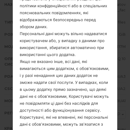
НАЗВА ФАЙЛУ
SM-A217M_1_20210216174935_2atov
політики конфіденційності або в спеціальних
k6j4l_fac
пояснювальних повідомленнях, які
відображаються безпосередньо перед
ТИП ПРОШИВКИ
4 files
збором даних.
Персональні дані можуть вільно надаватися
РОЗМІР ФАЙЛУ
3.31 GiB
користувачем або, у випадку з даними про
МОДЕЛЬ
Samsung SM-A217M
використання, збиратися автоматично при
використанні цього додатка.
ОПЕРАЦІЙНА
Android Q 10
Якщо не вказано інше, всі дані, які
СИСТЕМА
вимагаються цим додатком, є обов’язковими,
і у разі ненадання цих даних додаток не
PDA/AP ВЕРСІЯ
A217MUBU5BUA3
зможе надати свої послуги. У випадках, коли
CSC ВЕРСІЯ
A217MOWO5BUA2
в цьому додатку прямо зазначено, що деякі
дані не є обов’язковими, Користувачі можуть
MODEM/CP ВЕРСІЯ
A217MUBU5BUA1
не повідомляти ці дані без наслідків для
доступності або функціонування сервісу.
РЕГІОН
PSP
Користувачі, які не впевнені, які персональні
дані є обов’язковими, можуть зв’язатися з
КРАЇНА
Paraguay