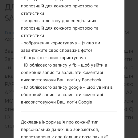
ДЛЯ SM-A217M -
пропозицій для кожного пристрою та
статистики
SAMSUNGGALAXY A21S
– модель телефону для спеціальних
пропозицій для кожного пристрою та
Головна
→
Galaxy A21s
→
SamsungSM-A217M
→
SM-
статистики
A217M_1_20210216174935_2atovk6j4l_fac.zip
- зображення користувача – (якщо ви
завантажите своє справжнє фото)
Завантажте останнє оновлення прошивки для
- біографію – опис користувача
Samsung Galaxy A21s, але не забудьте перевірити,
- ID облікового запису у fb – щоб увійти в
чи відповідає номер моделі вашого смартфона
обліковий запис та залишати коментарі
вказаному SM-A217M. Код прошивки PSP для
використовуючи Ваш логін у Facebook
PARAGUAY. Продукт поставляється з PDA версією
- ID облікового запису google – щоб увійти в
A217MUBU5BUA3 версія CSC A217MOWO5BUA2,
обліковий запис та залишати коментарі
MODEM версия A217MUBU5BUA1. Версія
використовуючи Ваш логін Google
операційної системи даної прошивки Android Q
10. Повна інструкція про те, як прошивати
Докладна інформація про кожний тип
стокову прошивку на пристроях Samsung
тут
персональних даних, що збираються,
представлена у спеціальних розділах цієї