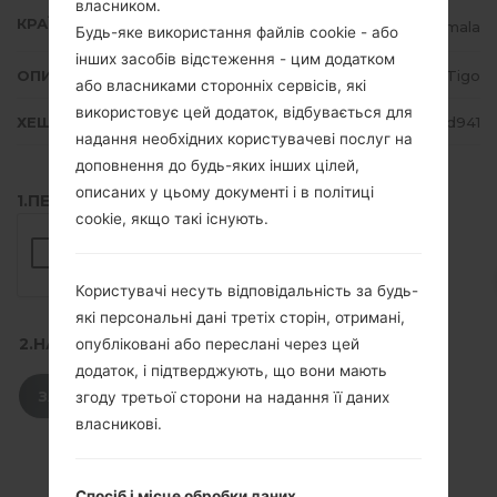
власником.
КРАЇНА
Guatemala
Будь-яке використання файлів cookie - або
інших засобів відстеження - цим додатком
ОПИС
Tigo
або власниками сторонніх сервісів, які
використовує цей додаток, відбувається для
ХЕШ
69146715c500a76c8c26d6b40bd941
надання необхідних користувачеві послуг на
доповнення до будь-яких інших цілей,
описаних у цьому документі і в політиці
1.ПЕРЕВІРТИ НАЯВНІСТЬ RECAPTCHA
cookie, якщо такі існують.
Користувачі несуть відповідальність за будь-
які персональні дані третіх сторін, отримані,
2.НАТИСНІТЬ, ЩОБ ЗАВАНТАЖИТИ
опубліковані або переслані через цей
додаток, і підтверджують, що вони мають
ЗАВАНТАЖИТИ
згоду третьої сторони на надання її даних
власникові.
Спосіб і місце обробки даних