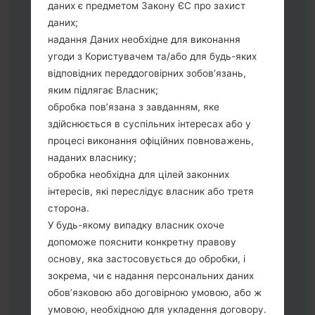
даних є предметом Закону ЄС про захист
Тепер вимкніть пристрій і увійдіть у
даних;
"Download" режим. Усі методи як це
надання Даних необхідне для виконання
зробити:
угоди з Користувачем та/або для будь-яких
Натисніть та утримуйти клавіші:
відповідних переддоговірних зобов’язань,
живлення, збільшення гучності та Bixbi.
яким підлягає Власник;
Натисніть та утримуйте клавіші:
обробка пов’язана з завданням, яке
зменшення та збільшення гучності.
здійснюється в суспільних інтересах або у
Підключивши телефон до ПК
процесі виконання офіційних повноважень,
використовуючи USB кабель.
наданих власнику;
Натисніть та утримуйти клавіші:
обробка необхідна для цілей законних
живлення, збільшення гучності та
інтересів, які переслідує власник або третя
додому.
сторона.
Підключіть USB кабель та натисніть
У будь-якому випадку власник охоче
клавіші: зменшення звуку та Bixbi.
допоможе пояснити конкретну правову
Натисніть та утримуйти клавіші:
основу, яка застосовується до обробки, і
живлення та збільшення гучності.
зокрема, чи є надання персональних даних
Далі підключить телефон до ПК,
обов’язковою або договірною умовою, або ж
програма Odin повина виявити Ваш
умовою, необхідною для укладення договору.
девайс та "COM port number" з'явиться