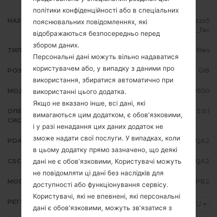
політики конфіденційності або в спеціальних
НАЗВА ФАЙЛУ
GT-I9500_1_20170201093613_bzzx5
пояснювальних повідомленнях, які
otxne_fac
відображаються безпосередньо перед
збором даних.
ТИП ПРОШИВКИ
4 files
Персональні дані можуть вільно надаватися
користувачем або, у випадку з даними про
РОЗМІР ФАЙЛУ
1.51 GiB
використання, збиратися автоматично при
МОДЕЛЬ
Samsung GT-I9500
використанні цього додатка.
Якщо не вказано інше, всі дані, які
ОПЕРАЦІЙНА
Android Lollipop 5.0.1
вимагаються цим додатком, є обов’язковими,
СИСТЕМА
і у разі ненадання цих даних додаток не
зможе надати свої послуги. У випадках, коли
PDA/AP ВЕРСІЯ
I9500UBSHQA2
в цьому додатку прямо зазначено, що деякі
CSC ВЕРСІЯ
I9500UWMHQA2
дані не є обов’язковими, Користувачі можуть
не повідомляти ці дані без наслідків для
MODEM/CP ВЕРСІЯ
I9500UBUHPB2
доступності або функціонування сервісу.
Користувачі, які не впевнені, які персональні
РЕГІОН
CGU
дані є обов’язковими, можуть зв’язатися з