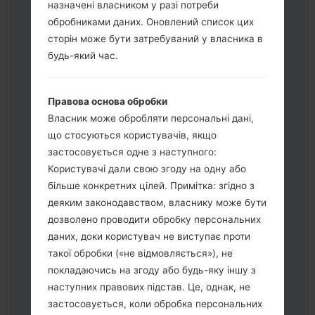
назначені власником у разі потреби
обробниками даних. Оновлений список цих
Завантажте на свій ПК:
Odin 3
.
сторін може бути затребуваний у власника в
Далі завантажте та розпакуйте файл
будь-який час.
прошивки.
Вам потрібно 1 (Вибрати 1 файл
Правова основа обробки
прошивки тут) або 5 (Вибрати 5 файл
Власник може обробляти персональні дані,
прошивки тут) файлів для прошивки:
що стосуються користувачів, якщо
AP: "System & Recovery"
застосовується одне з наступного:
CP: "Modem & Radio"
Користувачі дали свою згоду на одну або
CSC_***: "Country & Region & Operator"
більше конкретних цілей. Примітка: згідно з
HOME_CSC_***: "Country & Region &
деяким законодавством, власнику може бути
Operator"
дозволено проводити обробку персональних
Додайте усі файли у програму Odin 3.
даних, доки користувач не виступає проти
Якщо ви хочете прошити телефон та
такої обробки («не відмовляється»), не
скинути до заводських налаштувань
покладаючись на згоду або будь-яку іншу з
оберіть CSC_***, у іншому випадку
наступних правових підстав. Це, однак, не
виберіть HOME_CSC_*** для
застосовується, коли обробка персональних
збереження Ваших даних.