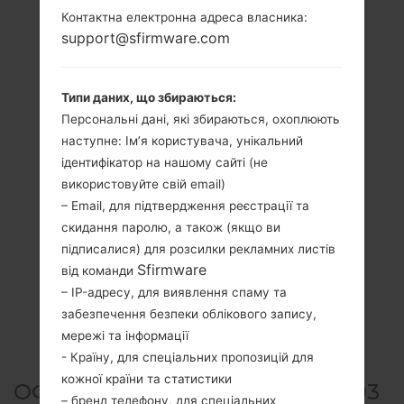
Контактна електронна адреса власника:
support@sfirmware.com
Типи даних, що збираються:
Персональні дані, які збираються, охоплюють
наступне: Ім’я користувача, унікальний
ідентифікатор на нашому сайті (не
використовуйте свій email)
– Email, для підтвердження реєстрації та
скидання паролю, а також (якщо ви
підписалися) для розсилки рекламних листів
Sfirmware
від команди
– IP-адресу, для виявлення спаму та
забезпечення безпеки облікового запису,
мережі та інформації
- Країну, для спеціальних пропозицій для
кожної країни та статистики
ОФІЦІЙНА ПРОШИВКА #23703
– бренд телефону, для спеціальних