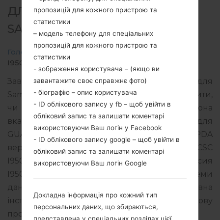
ДЛЯ GT-I9500 -
пропозицій для кожного пристрою та
статистики
SAMSUNGGALAXY S4
– модель телефону для спеціальних
пропозицій для кожного пристрою та
Головна
→
Galaxy S4
→
SamsungGT-I9500
→
GT-
статистики
I9500_1_20170201093613_bzzx5otxne_fac.zip
- зображення користувача – (якщо ви
завантажите своє справжнє фото)
Завантажте останнє оновлення прошивки для
- біографію – опис користувача
Samsung Galaxy S4, але не забудьте перевірити,
- ID облікового запису у fb – щоб увійти в
чи відповідає номер моделі вашого смартфона
обліковий запис та залишати коментарі
вказаному GT-I9500. Код прошивки CGU для
використовуючи Ваш логін у Facebook
GUATEMALA. Продукт поставляється з PDA
- ID облікового запису google – щоб увійти в
версією I9500UBSHQA2 версія CSC
обліковий запис та залишати коментарі
I9500UWMHQA2, MODEM версия
використовуючи Ваш логін Google
I9500UBUHPB2. Версія операційної системи
даної прошивки Android Lollipop 5.0.1. Повна
Докладна інформація про кожний тип
інструкція про те, як прошивати стокову
персональних даних, що збираються,
прошивку на пристроях Samsung
тут
представлена у спеціальних розділах цієї