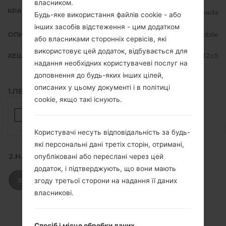
власником.
КРАЇНА
Canada
Будь-яке використання файлів cookie - або
інших засобів відстеження - цим додатком
ОПИС
Wind Mobile
або власниками сторонніх сервісів, які
використовує цей додаток, відбувається для
ХЕШ
a7cc0ef369954c167a815b3a816132c5
надання необхідних користувачеві послуг на
доповнення до будь-яких інших цілей,
описаних у цьому документі і в політиці
1.ПЕРЕВІРТИ НАЯВНІСТЬ RECAPTCHA
cookie, якщо такі існують.
Користувачі несуть відповідальність за будь-
які персональні дані третіх сторін, отримані,
2.НАТИСНІТЬ, ЩОБ ЗАВАНТАЖИТИ
опубліковані або переслані через цей
додаток, і підтверджують, що вони мають
ЗАВАНТАЖИТИ
згоду третьої сторони на надання її даних
власникові.
Спосіб і місце обробки даних