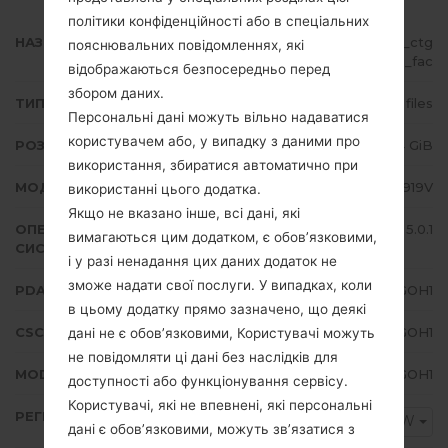
політики конфіденційності або в спеціальних
НАЗВА ФАЙЛУ
SGH-M919V_1_20150907201840_ctg
пояснювальних повідомленнях, які
obam3wq_fac
відображаються безпосередньо перед
збором даних.
ТИП ПРОШИВКИ
4 files
Персональні дані можуть вільно надаватися
користувачем або, у випадку з даними про
РОЗМІР ФАЙЛУ
1.44 GiB
використання, збиратися автоматично при
МОДЕЛЬ
Samsung SGH-M919V
використанні цього додатка.
Якщо не вказано інше, всі дані, які
ОПЕРАЦІЙНА
Android Lollipop 5.0.1
вимагаються цим додатком, є обов’язковими,
СИСТЕМА
і у разі ненадання цих даних додаток не
зможе надати свої послуги. У випадках, коли
PDA/AP ВЕРСІЯ
M919VVLUGOH1
в цьому додатку прямо зазначено, що деякі
CSC ВЕРСІЯ
M919VYVLGOH1
дані не є обов’язковими, Користувачі можуть
не повідомляти ці дані без наслідків для
MODEM/CP ВЕРСІЯ
M919VVLUGOH1
доступності або функціонування сервісу.
Користувачі, які не впевнені, які персональні
РЕГІОН
GLW
дані є обов’язковими, можуть зв’язатися з