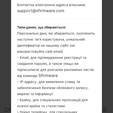
Контактна електронна адреса власника:
support@sfirmware.com
Типи даних, що збираються:
Персональні дані, які збираються, охоплюють
наступне: Ім’я користувача, унікальний
ідентифікатор на нашому сайті (не
використовуйте свій email)
– Email, для підтвердження реєстрації та
скидання паролю, а також (якщо ви
підписалися) для розсилки рекламних листів
Sfirmware
від команди
– IP-адресу, для виявлення спаму та
забезпечення безпеки облікового запису,
мережі та інформації
- Країну, для спеціальних пропозицій для
кожної країни та статистики
ОФІЦІЙНА ПРОШИВКА #25648
– бренд телефону, для спеціальних