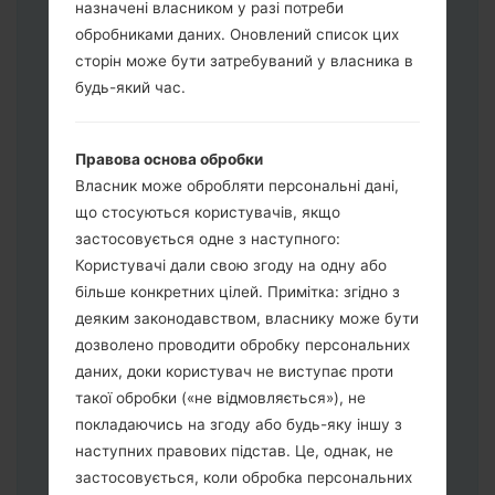
назначені власником у разі потреби
обробниками даних. Оновлений список цих
Завантажте на свій ПК:
Odin 3
.
сторін може бути затребуваний у власника в
Далі завантажте та розпакуйте файл
будь-який час.
прошивки.
Вам потрібно 1 (Вибрати 1 файл
Правова основа обробки
прошивки тут) або 5 (Вибрати 5 файл
Власник може обробляти персональні дані,
прошивки тут) файлів для прошивки:
що стосуються користувачів, якщо
AP: "System & Recovery"
застосовується одне з наступного:
CP: "Modem & Radio"
Користувачі дали свою згоду на одну або
CSC_***: "Country & Region & Operator"
більше конкретних цілей. Примітка: згідно з
HOME_CSC_***: "Country & Region &
деяким законодавством, власнику може бути
Operator"
дозволено проводити обробку персональних
Додайте усі файли у програму Odin 3.
даних, доки користувач не виступає проти
Якщо ви хочете прошити телефон та
такої обробки («не відмовляється»), не
скинути до заводських налаштувань
покладаючись на згоду або будь-яку іншу з
оберіть CSC_***, у іншому випадку
наступних правових підстав. Це, однак, не
виберіть HOME_CSC_*** для
застосовується, коли обробка персональних
збереження Ваших даних.