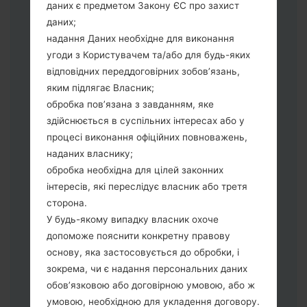
даних є предметом Закону ЄС про захист
Тепер вимкніть пристрій і увійдіть у
даних;
"Download" режим. Усі методи як це
надання Даних необхідне для виконання
зробити:
угоди з Користувачем та/або для будь-яких
Натисніть та утримуйти клавіші:
відповідних переддоговірних зобов’язань,
живлення, збільшення гучності та Bixbi.
яким підлягає Власник;
Натисніть та утримуйте клавіші:
обробка пов’язана з завданням, яке
зменшення та збільшення гучності.
здійснюється в суспільних інтересах або у
Підключивши телефон до ПК
процесі виконання офіційних повноважень,
використовуючи USB кабель.
наданих власнику;
Натисніть та утримуйти клавіші:
обробка необхідна для цілей законних
живлення, збільшення гучності та
інтересів, які переслідує власник або третя
додому.
сторона.
Підключіть USB кабель та натисніть
У будь-якому випадку власник охоче
клавіші: зменшення звуку та Bixbi.
допоможе пояснити конкретну правову
Натисніть та утримуйти клавіші:
основу, яка застосовується до обробки, і
живлення та збільшення гучності.
зокрема, чи є надання персональних даних
Далі підключить телефон до ПК,
обов’язковою або договірною умовою, або ж
програма Odin повина виявити Ваш
умовою, необхідною для укладення договору.
девайс та "COM port number" з'явиться