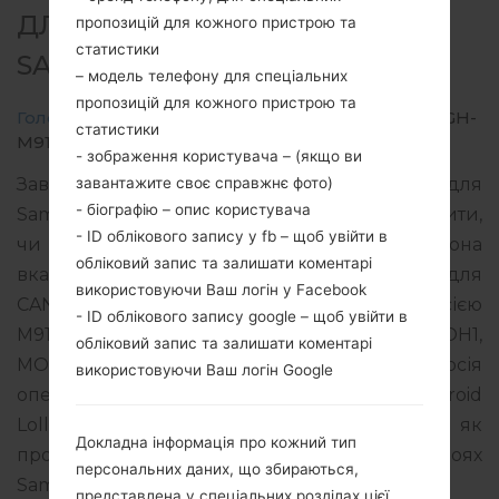
ДЛЯ SGH-M919V -
пропозицій для кожного пристрою та
статистики
SAMSUNGGALAXY S4
– модель телефону для спеціальних
пропозицій для кожного пристрою та
Головна
→
Galaxy S4
→
SamsungSGH-M919V
→
SGH-
статистики
M919V_1_20150907201840_ctgobam3wq_fac.zip
- зображення користувача – (якщо ви
завантажите своє справжнє фото)
Завантажте останнє оновлення прошивки для
- біографію – опис користувача
Samsung Galaxy S4, але не забудьте перевірити,
- ID облікового запису у fb – щоб увійти в
чи відповідає номер моделі вашого смартфона
обліковий запис та залишати коментарі
вказаному SGH-M919V. Код прошивки GLW для
використовуючи Ваш логін у Facebook
CANADA. Продукт поставляється з PDA версією
- ID облікового запису google – щоб увійти в
M919VVLUGOH1 версія CSC M919VYVLGOH1,
обліковий запис та залишати коментарі
MODEM версия M919VVLUGOH1. Версія
використовуючи Ваш логін Google
операційної системи даної прошивки Android
Lollipop 5.0.1. Повна інструкція про те, як
Докладна інформація про кожний тип
прошивати стокову прошивку на пристроях
персональних даних, що збираються,
Samsung
тут
представлена у спеціальних розділах цієї