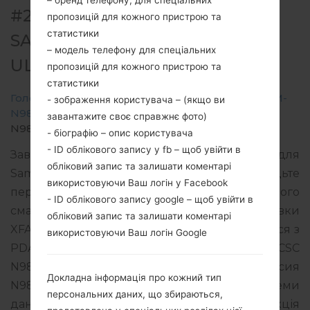
– бренд телефону, для спеціальних
#264057 ДЛЯ SM-N986B -
пропозицій для кожного пристрою та
статистики
SAMSUNGGALAXY NOTE 20
– модель телефону для спеціальних
ULTRA 5G
пропозицій для кожного пристрою та
статистики
Головна
→
Galaxy Note 20 Ultra 5G
→
SamsungSM-
- зображення користувача – (якщо ви
N986B
→
SM-
завантажите своє справжнє фото)
N986B_1_20210806080936_02u4o8o092_fac.zip
- біографію – опис користувача
- ID облікового запису у fb – щоб увійти в
Завантажте останнє оновлення прошивки для
обліковий запис та залишати коментарі
Samsung Galaxy Note 20 Ultra 5G, але не забудьте
використовуючи Ваш логін у Facebook
перевірити, чи відповідає номер моделі вашого
- ID облікового запису google – щоб увійти в
смартфона вказаному SM-N986B. Код прошивки
обліковий запис та залишати коментарі
XFA для SOUTH AFRICA. Продукт поставляється з
використовуючи Ваш логін Google
PDA версією N986BXXU3DUH2 версія CSC
N986BOXM3DUH2, MODEM версия
Докладна інформація про кожний тип
N986BXXU3DUH2. Версія операційної системи
персональних даних, що збираються,
даної прошивки Android R 11. Повна інструкція