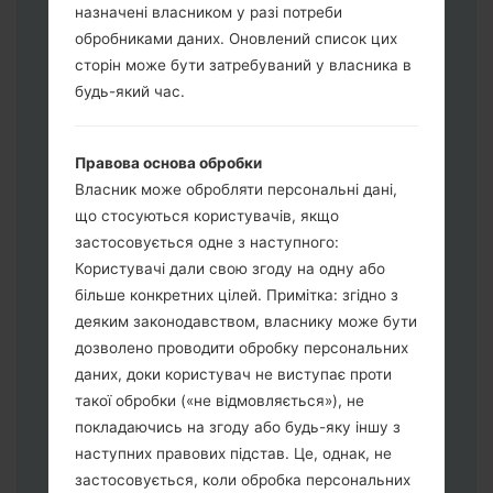
назначені власником у разі потреби
обробниками даних. Оновлений список цих
сторін може бути затребуваний у власника в
будь-який час.
Завантажте на свій ПК:
Odin 3
.
Правова основа обробки
Далі завантажте та розпакуйте файл
Власник може обробляти персональні дані,
прошивки.
що стосуються користувачів, якщо
Вам потрібно 1 (Вибрати 1 файл
застосовується одне з наступного:
прошивки тут) або 5 (Вибрати 5 файл
Користувачі дали свою згоду на одну або
прошивки тут) файлів для прошивки:
більше конкретних цілей. Примітка: згідно з
AP: "System & Recovery"
деяким законодавством, власнику може бути
CP: "Modem & Radio"
дозволено проводити обробку персональних
CSC_***: "Country & Region & Operator"
даних, доки користувач не виступає проти
HOME_CSC_***: "Country & Region &
такої обробки («не відмовляється»), не
Operator"
покладаючись на згоду або будь-яку іншу з
Додайте усі файли у програму Odin 3.
наступних правових підстав. Це, однак, не
Якщо ви хочете прошити телефон та
застосовується, коли обробка персональних
скинути до заводських налаштувань