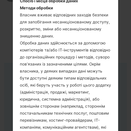
Спосіб і місце обробки даних
Методи обробки
Власник вживає відповідних заходів безпеки
для запобігання несанкціонованому доступу,
розкриттю, зміни або несанкціонованому
знищенню даних.
Обробка даних здійснюється за допомогою
комп’ютерів та/або ІТ-інструментів відповідно
до організаційних процедур і методів, суворо
пов’язаних із зазначеними цілями. Окрім
власника, у деяких випадках дані можуть
Інструкції
бути доступні деяким типам відповідальних
осіб, які беруть участь у роботі цього додатку
(адміністрація, продажі, маркетинг,
юридична, системна адміністрація), або
зовнішнім сторонам (наприклад, стороннім
постачальникам технічних послуг, поштовим
перевізникам, хостинг-провайдерам, ІТ-
компаніям, комунікаційним агентствам), які