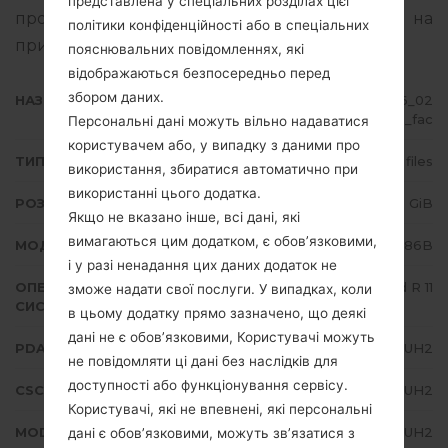
представлена у спеціальних розділах цієї
про те, як прошивати стокову прошивку на
політики конфіденційності або в спеціальних
пристроях Samsung
тут
пояснювальних повідомленнях, які
відображаються безпосередньо перед
збором даних.
НАЗВА ФАЙЛУ
SM-N986B_1_20210806080936_02
u4o8o092_fac
Персональні дані можуть вільно надаватися
користувачем або, у випадку з даними про
ТИП ПРОШИВКИ
4 files
використання, збиратися автоматично при
використанні цього додатка.
РОЗМІР ФАЙЛУ
7.32 GiB
Якщо не вказано інше, всі дані, які
вимагаються цим додатком, є обов’язковими,
МОДЕЛЬ
Samsung SM-N986B
і у разі ненадання цих даних додаток не
ОПЕРАЦІЙНА
Android R 11
зможе надати свої послуги. У випадках, коли
СИСТЕМА
в цьому додатку прямо зазначено, що деякі
дані не є обов’язковими, Користувачі можуть
PDA/AP ВЕРСІЯ
N986BXXU3DUH2
не повідомляти ці дані без наслідків для
доступності або функціонування сервісу.
CSC ВЕРСІЯ
N986BOXM3DUH2
Користувачі, які не впевнені, які персональні
MODEM/CP ВЕРСІЯ
N986BXXU3DUH2
дані є обов’язковими, можуть зв’язатися з