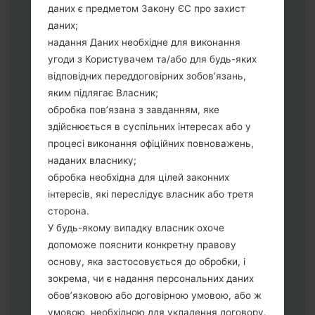
даних є предметом Закону ЄС про захист
оберіть CSC_***, у іншому випадку
даних;
виберіть HOME_CSC_*** для
надання Даних необхідне для виконання
збереження Ваших даних.
угоди з Користувачем та/або для будь-яких
Тепер вимкніть пристрій і увійдіть у
відповідних переддоговірних зобов’язань,
"Download" режим. Усі методи як це
яким підлягає Власник;
зробити:
обробка пов’язана з завданням, яке
Натисніть та утримуйти клавіші:
здійснюється в суспільних інтересах або у
живлення, збільшення гучності та Bixbi.
процесі виконання офіційних повноважень,
Натисніть та утримуйте клавіші:
наданих власнику;
зменшення та збільшення гучності.
обробка необхідна для цілей законних
Підключивши телефон до ПК
інтересів, які переслідує власник або третя
використовуючи USB кабель.
сторона.
Натисніть та утримуйти клавіші:
У будь-якому випадку власник охоче
живлення, збільшення гучності та
допоможе пояснити конкретну правову
додому.
основу, яка застосовується до обробки, і
Підключіть USB кабель та натисніть
зокрема, чи є надання персональних даних
клавіші: зменшення звуку та Bixbi.
обов’язковою або договірною умовою, або ж
Натисніть та утримуйти клавіші:
умовою, необхідною для укладення договору.