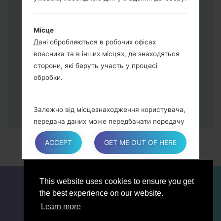
живлення та збільшення гучності.
Далі підключить телефон до ПК,
програма Odin повина виявити Ваш
Місце
девайс та "COM port number" з'явиться
Дані обробляються в робочих офісах
на екрані.
власника та в інших місцях, де знаходяться
Вказуйте лише "F.Reset" час та "Auto-
сторони, які беруть участь у процесі
Reboot".
обробки.
В кінці натисніть кнопку "Start". Ваш
девайс перезагрузиться та
відєднається від ПК.
Залежно від місцезнаходження користувача,
передача даних може передбачати передачу
даних користувача в країну, відмінну від його
ACCEPT
GET ME OUT OF HERE
власної. Щоб дізнатися більше про місце
обробки таких переданих даних, Користувачі
можуть переглянути розділ, що містить
ДЛЯ БЛОГЕРІВ ТА ЖУРНАЛІСТІВ
НОВИНИ
відомості про обробку персональних даних.
This website uses cookies to ensure you get
ПОРІВНЯТИ
КОНТАКТИ
ПРИВАТНІСТЬ
the best experience on our website.
УМОВИ ВИКОРИСТАННЯ
Learn more
Користувачі також мають право дізнатися