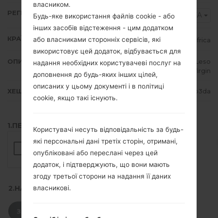
власником.
РЕГІОН
XFA
Будь-яке використання файлів cookie - або
інших засобів відстеження - цим додатком
КРАЇНА
або власниками сторонніх сервісів, які
South Africa
використовує цей додаток, відбувається для
ОПИС
Vodacom, 8ta, MTN, Vodacom Leso
надання необхідних користувачеві послуг на
tho, Cell C, Virgin
доповнення до будь-яких інших цілей,
описаних у цьому документі і в політиці
ХЕШ
42a90993c364e4c20ef3249f612b3da
cookie, якщо такі існують.
1.ПЕРЕВІРТИ НАЯВНІСТЬ RECAPTCHA
Користувачі несуть відповідальність за будь-
які персональні дані третіх сторін, отримані,
опубліковані або переслані через цей
додаток, і підтверджують, що вони мають
згоду третьої сторони на надання її даних
власникові.
2.НАТИСНІТЬ, ЩОБ ЗАВАНТАЖИТИ
ЗАВАНТАЖИТИ