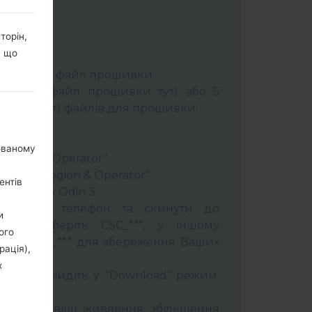
торін,
, що
К:
Odin 3
.
розпакуйте файл прошивки.
брати 1 файл прошивки тут) або 5
шивки тут) файлів для прошивки:
ery"
"
нованому
 Region & Operator"
ntry & Region & Operator"
ентів
програму Odin 3.
прошити телефон та скинути до
и
увань оберіть CSC_***, у іншому
ого
OME_CSC_*** для збереження Ваших
рація),
х
трій і увійдіть у "Download" режим.
бити:
муйти клавіші: живлення, збільшення