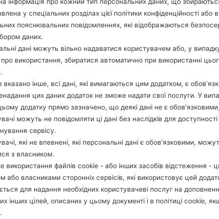
а інформація про кожний тип персональних даних, що збираютьс
ОПИС
Unknown
Х
влена у спеціальних розділах цієї політики конфіденційності або в
льних пояснювальних повідомленнях, які відображаються безпос
бором даних.
1.ПЕРЕВІРТИ НАЯВНІСТЬ RECAPTCHA
2
льні дані можуть вільно надаватися користувачем або, у випадк
про використання, збиратися автоматично при використанні цьо
.
 вказано інше, всі дані, які вимагаються цим додатком, є обов’язк
ненадання цих даних додаток не зможе надати свої послуги. У випа
цьому додатку прямо зазначено, що деякі дані не є обов’язковими
вачі можуть не повідомляти ці дані без наслідків для доступності
нування сервісу.
вачі, які не впевнені, які персональні дані є обов’язковими, можу
ися з власником.
е використання файлів cookie - або інших засобів відстеження - 
м або власниками сторонніх сервісів, які використовує цей додат
ється для надання необхідних користувачеві послуг на доповнен
их інших цілей, описаних у цьому документі і в політиці cookie, як
.