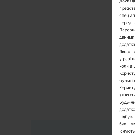
Докладн
предста
спеціа
перед з
Персона
даними 
додатка
Якщо не
у разі 
коли в 
Користу
функціо
Користу
зв’язат
Будь-як
додатко
відбува
будь-як
існують