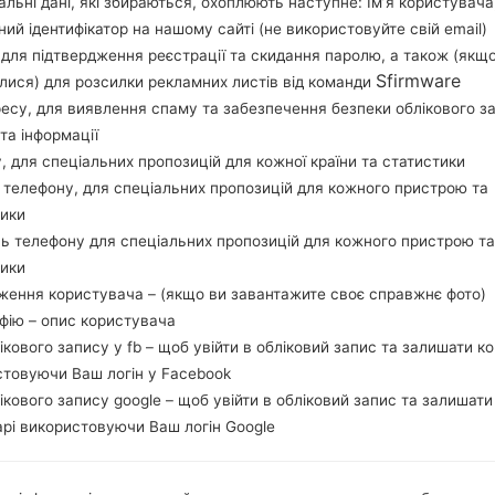
льні дані, які збираються, охоплюють наступне: Ім’я користувача
Завантажте останнє оновлення прошивки для S
ний ідентифікатор на нашому сайті (не використовуйте свій email)
забудьте перевірити, чи відповідає номер м
, для підтвердження реєстрації та скидання паролю, а також (якщ
A8000. Код прошивки CHC для CHINA. Про
Sfirmware
лися) для розсилки рекламних листів від команди
A8000ZCU2BQE1 версія CSC A8000CHC2BQE1, 
ресу, для виявлення спаму та забезпечення безпеки облікового з
операційної системи даної прошивки Android Mar
та інформації
як прошивати стокову прошивку на пристроях
у, для спеціальних пропозицій для кожної країни та статистики
 телефону, для спеціальних пропозицій для кожного пристрою та
тики
НАЗВА ФАЙЛУ
SM-A8000_1_20170613104540_
Т
ь телефону для спеціальних пропозицій для кожного пристрою та
vvdnfwos00_fac
тики
РОЗМІР ФАЙЛУ
1.56 GiB
М
ження користувача – (якщо ви завантажите своє справжнє фото)
афію – опис користувача
ОПЕРАЦІЙНА
Android Marshmallow 6.0.1
PD
лікового запису у fb – щоб увійти в обліковий запис та залишати к
СИСТЕМА
стовуючи Ваш логін у Facebook
лікового запису google – щоб увійти в обліковий запис та залишати
CSC ВЕРСІЯ
A8000CHC2BQE1
MO
рі використовуючи Ваш логін Google
РЕГІОН
КР
CHC