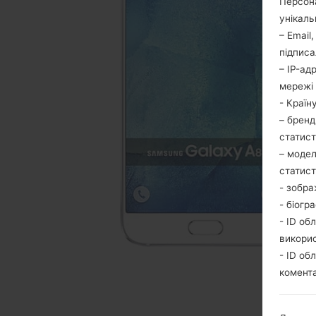
Персона
унікаль
– Email
підписа
– IP-ад
мережі 
- Країн
– бренд
статис
– модел
статис
- зобра
- біогр
- ID об
викори
- ID об
комента