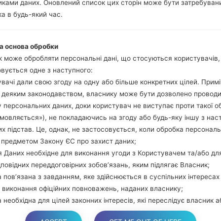
ками даних. Оновлений список цих сторін може бути затребуван
гучності та Bixbi.
а в будь-який час.
Натисніть та у
збільшення гучно
використовуючи USB
а основа обробки
Натисніть та утри
 може обробляти персональні дані, що стосуються користувачів
гучності та додому.
вується одне з наступного:
Підключіть USB каб
вачі дали свою згоду на одну або більше конкретних цілей. Примі
звуку та Bixbi.
з деяким законодавством, власнику може бути дозволено провод
Натисніть та у
 персональних даних, доки користувач не виступає проти такої о
збільшення гучності.
дмовляється»), не покладаючись на згоду або будь-яку іншу з нас
Далі підключить те
х підстав. Це, однак, не застосовується, коли обробка персонал
виявити Ваш девайс
 предметом Закону ЄС про захист даних;
екрані.
 Даних необхідне для виконання угоди з Користувачем та/або дл
Вказуйте лише "F.Rese
дповідних переддоговірних зобов’язань, яким підлягає Власник;
В кінці натисні
 пов’язана з завданням, яке здійснюється в суспільних інтересах
перезагрузиться та в
 виконання офіційних повноважень, наданих власнику;
 необхідна для цілей законних інтересів, які переслідує власник а
торона.