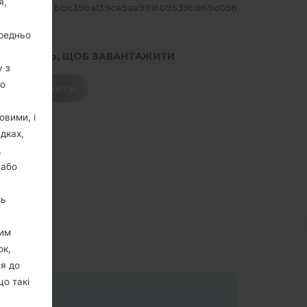
я,
ЕШ
bbc39ba139ce5aa991609539b869c056
ередньо
.НАТИСНІТЬ, ЩОБ ЗАВАНТАЖИТИ
у з
го
ЗАВАНТАЖИТИ
овими, і
дках,
,
 або
ть
цим
ок,
ня до
що такі