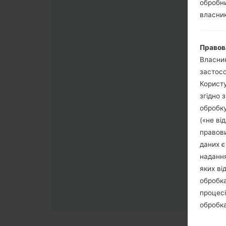
обробни
власник
Правов
Власник
застосо
Користу
згідно 
обробку
(«не ві
правови
даних є
надання
яких ві
обробка
процесі
обробка
третя с