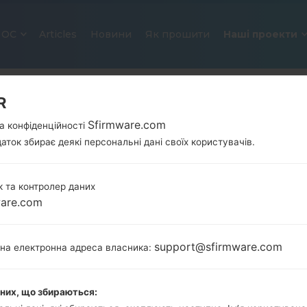
ОС
Articles
Новини
Як прошити
Наші проекти
R
Sfirmware.com
а конфіденційності
аток збирає деякі персональні дані своїх користувачів.
 та контролер даних
ware.com
ОФІЦІЙНА ПРОШИВКА #27724 
SAMSUNGGALAXY A8 DUOS TD-
support@sfirmware.com
тна електронна адреса власника:
Головна
→
Galaxy A8 Duos TD-LTE
→
SamsungSM-A
A8000_1_20170613104540_vvdnfwos00_fac.zip
аних, що збираються: