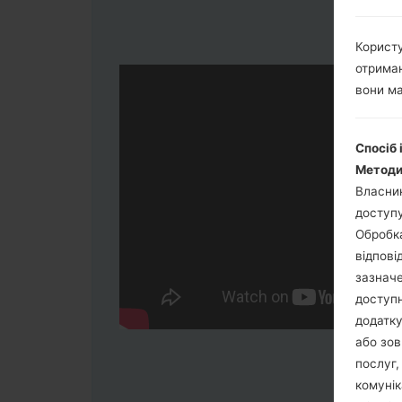
Користу
отриман
вони ма
Спосіб 
Методи
Власник
доступу
Обробка
відпові
зазначе
доступн
додатку
або зов
послуг,
комунік