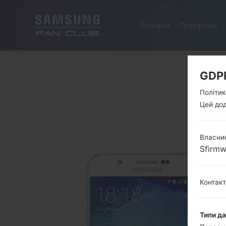
Головна
Телефони
GDP
Політик
Цей дод
Власник
Sfirm
Контак
Типи д