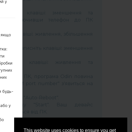
ий у
тримуйте клавіші: зменшення та
сті. Підключивши телефон до ПК
 кабель.
муйти клавіші: живлення, збільшення
, якщо
ель та натисніть клавіші: зменшення
тка:
ити
тримуйти клавіші: живлення та
бробки
тупних
лефон до ПК, програма Odin повина
ьних
 та "COM port number" з'явиться на
я будь-
t" час та "Auto-Reboot".
ть кнопку "Start". Ваш девайс
 або у
ідєднається від ПК.
бо
This website uses cookies to ensure you get