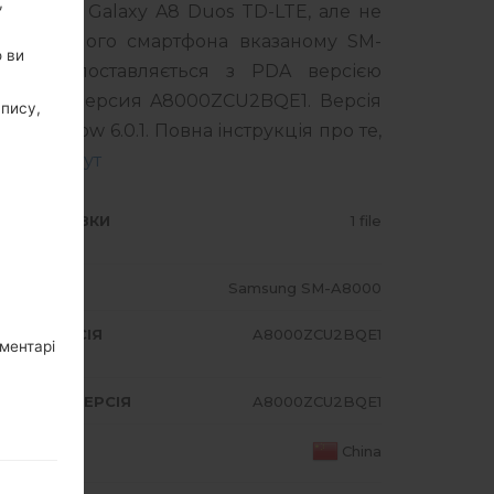
,
amsung Galaxy A8 Duos TD-LTE, але не
оделі вашого смартфона вказаному SM-
о ви
дукт поставляється з PDA версією
MODEM версия A8000ZCU2BQE1. Версія
апису,
shmallow 6.0.1. Повна інструкція про те,
 Samsung
тут
ИП ПРОШИВКИ
1 file
ОДЕЛЬ
Samsung SM-A8000
A/AP ВЕРСІЯ
A8000ZCU2BQE1
оментарі
DEM/CP ВЕРСІЯ
A8000ZCU2BQE1
АЇНА
China