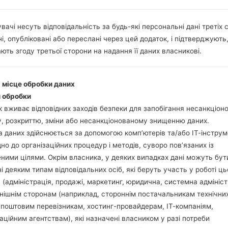
Інструкції
вачі несуть відповідальність за будь-які персональні дані третіх с
і, опубліковані або переслані через цей додаток, і підтверджують
Завантажте на свій П
ють згоду третьої сторони на надання її даних власникові.
Далі завантажте та 
Вам потрібно 1 (Ви
(Вибрати 5 файл про
і місце обробки даних
AP: "System & Recov
 обробки
CP: "Modem & Radio
 вживає відповідних заходів безпеки для запобігання несанкціо
CSC_***: "Country &
, розкриттю, зміни або несанкціонованому знищенню даних.
HOME_CSC_***: "Cou
 даних здійснюється за допомогою комп’ютерів та/або ІТ-інструм
Додайте усі файли у 
дно до організаційних процедур і методів, суворо пов’язаних із
Якщо ви хочете 
ними цілями. Окрім власника, у деяких випадках дані можуть бут
заводських налашт
і деяким типам відповідальних осіб, які беруть участь у роботі ць
випадку виберіть H
 (адміністрація, продажі, маркетинг, юридична, системна адмініст
даних.
нішнім сторонам (наприклад, стороннім постачальникам технічни
Тепер вимкніть прис
 поштовим перевізникам, хостинг-провайдерам, ІТ-компаніям,
Усі методи як це зро
аційним агентствам), які назначені власником у разі потреби
Натисніть та утри