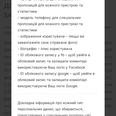
ДЛЯ SM-G316U -
пропозицій для кожного пристрою та
статистики
SAMSUNGGALAXY ACE 4
– модель телефону для спеціальних
пропозицій для кожного пристрою та
Головна
→
Galaxy Ace 4
→
SamsungSM-G316U
→
SM-
статистики
G316U_1_20170503092226_9k6xm5jeb3_fac.zip
- зображення користувача – (якщо ви
завантажите своє справжнє фото)
Завантажте останнє оновлення прошивки для
- біографію – опис користувача
Samsung Galaxy Ace 4, але не забудьте
- ID облікового запису у fb – щоб увійти в
перевірити, чи відповідає номер моделі вашого
обліковий запис та залишати коментарі
смартфона вказаному SM-G316U. Код прошивки
використовуючи Ваш логін у Facebook
PVT для PERU. Продукт поставляється з PDA
- ID облікового запису google – щоб увійти в
версією G316UUHU0AQB1 версія CSC
обліковий запис та залишати коментарі
G316UPVT0AQB1, MODEM версия
використовуючи Ваш логін Google
G316UUHU0AQB1. Версія операційної системи
даної прошивки Android KitKat 4.4.4. Повна
Докладна інформація про кожний тип
інструкція про те, як прошивати стокову
персональних даних, що збираються,
прошивку на пристроях Samsung
тут
представлена у спеціальних розділах цієї