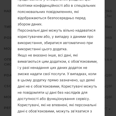
політики конфіденційності або в спеціальних
НАЗВА ФАЙЛУ
SM-G316U_1_20170503092226_9k6
пояснювальних повідомленнях, які
xm5jeb3_fac
відображаються безпосередньо перед
збором даних.
ТИП ПРОШИВКИ
4 files
Персональні дані можуть вільно надаватися
користувачем або, у випадку з даними про
РОЗМІР ФАЙЛУ
475.3 MiB
використання, збиратися автоматично при
МОДЕЛЬ
Samsung SM-G316U
використанні цього додатка.
Якщо не вказано інше, всі дані, які
ОПЕРАЦІЙНА
Android KitKat 4.4.4
вимагаються цим додатком, є обов’язковими,
СИСТЕМА
і у разі ненадання цих даних додаток не
зможе надати свої послуги. У випадках, коли
PDA/AP ВЕРСІЯ
G316UUHU0AQB1
в цьому додатку прямо зазначено, що деякі
CSC ВЕРСІЯ
G316UPVT0AQB1
дані не є обов’язковими, Користувачі можуть
не повідомляти ці дані без наслідків для
MODEM/CP ВЕРСІЯ
G316UUHU0AQB1
доступності або функціонування сервісу.
Користувачі, які не впевнені, які персональні
РЕГІОН
PVT
дані є обов’язковими, можуть зв’язатися з