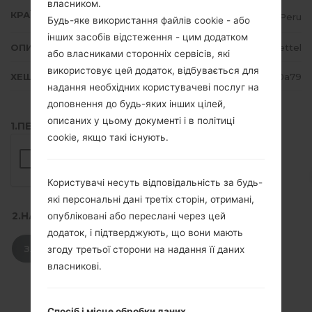
власником.
КРАЇНА
Peru
Будь-яке використання файлів cookie - або
інших засобів відстеження - цим додатком
ОПИС
Viettel
або власниками сторонніх сервісів, які
використовує цей додаток, відбувається для
ХЕШ
deffd87a6e2818121df6704ac8880a79
надання необхідних користувачеві послуг на
доповнення до будь-яких інших цілей,
описаних у цьому документі і в політиці
1.ПЕРЕВІРТИ НАЯВНІСТЬ RECAPTCHA
cookie, якщо такі існують.
Користувачі несуть відповідальність за будь-
які персональні дані третіх сторін, отримані,
2.НАТИСНІТЬ, ЩОБ ЗАВАНТАЖИТИ
опубліковані або переслані через цей
додаток, і підтверджують, що вони мають
ЗАВАНТАЖИТИ
згоду третьої сторони на надання її даних
власникові.
Спосіб і місце обробки даних