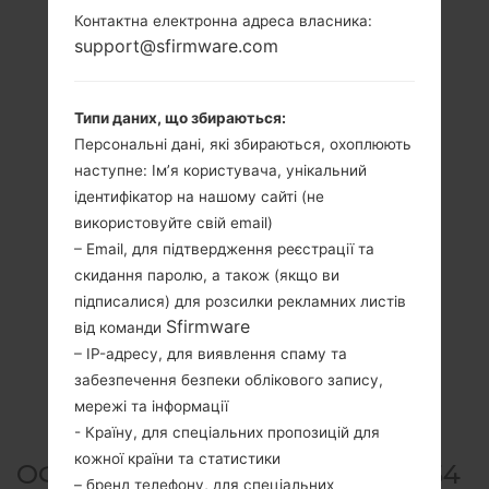
Контактна електронна адреса власника:
support@sfirmware.com
Типи даних, що збираються:
Персональні дані, які збираються, охоплюють
наступне: Ім’я користувача, унікальний
ідентифікатор на нашому сайті (не
використовуйте свій email)
– Email, для підтвердження реєстрації та
скидання паролю, а також (якщо ви
підписалися) для розсилки рекламних листів
Sfirmware
від команди
– IP-адресу, для виявлення спаму та
забезпечення безпеки облікового запису,
мережі та інформації
- Країну, для спеціальних пропозицій для
кожної країни та статистики
ОФІЦІЙНА ПРОШИВКА #28554
– бренд телефону, для спеціальних