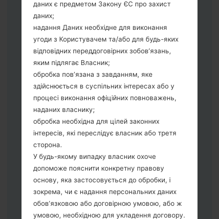
даних є предметом Закону ЄС про захист
Тепер вимкніть пристрій і увійдіть у
даних;
"Download" режим. Усі методи як це
надання Даних необхідне для виконання
зробити:
угоди з Користувачем та/або для будь-яких
Натисніть та утримуйти клавіші:
відповідних переддоговірних зобов’язань,
живлення, збільшення гучності та Bixbi.
яким підлягає Власник;
Натисніть та утримуйте клавіші:
обробка пов’язана з завданням, яке
зменшення та збільшення гучності.
здійснюється в суспільних інтересах або у
Підключивши телефон до ПК
процесі виконання офіційних повноважень,
використовуючи USB кабель.
наданих власнику;
Натисніть та утримуйти клавіші:
обробка необхідна для цілей законних
живлення, збільшення гучності та
інтересів, які переслідує власник або третя
додому.
сторона.
Підключіть USB кабель та натисніть
У будь-якому випадку власник охоче
клавіші: зменшення звуку та Bixbi.
допоможе пояснити конкретну правову
Натисніть та утримуйти клавіші:
основу, яка застосовується до обробки, і
живлення та збільшення гучності.
зокрема, чи є надання персональних даних
Далі підключить телефон до ПК,
обов’язковою або договірною умовою, або ж
програма Odin повина виявити Ваш
умовою, необхідною для укладення договору.
девайс та "COM port number" з'явиться