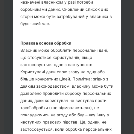
назначені власником у разі потреби
обробниками даних. Оновлений список цих
Завантажте на свій ПК:
Odin 3
.
сторін може бути затребуваний у власника в
Далі завантажте та розпакуйте файл
будь-який час.
прошивки.
Вам потрібно 1 (Вибрати 1 файл
Правова основа обробки
прошивки тут) або 5 (Вибрати 5 файл
Власник може обробляти персональні дані,
прошивки тут) файлів для прошивки:
що стосуються користувачів, якщо
AP: "System & Recovery"
застосовується одне з наступного:
CP: "Modem & Radio"
Користувачі дали свою згоду на одну або
CSC_***: "Country & Region & Operator"
більше конкретних цілей. Примітка: згідно з
HOME_CSC_***: "Country & Region &
деяким законодавством, власнику може бути
Operator"
дозволено проводити обробку персональних
Додайте усі файли у програму Odin 3.
даних, доки користувач не виступає проти
Якщо ви хочете прошити телефон та
такої обробки («не відмовляється»), не
скинути до заводських налаштувань
покладаючись на згоду або будь-яку іншу з
оберіть CSC_***, у іншому випадку
наступних правових підстав. Це, однак, не
виберіть HOME_CSC_*** для
застосовується, коли обробка персональних
збереження Ваших даних.