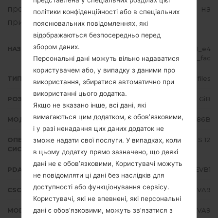
представлена у спеціальних розділах цієї
про те, як прошивати стокову прошивку на
політики конфіденційності або в спеціальних
пристроях Samsung
тут
пояснювальних повідомленнях, які
відображаються безпосередньо перед
збором даних.
НАЗВА ФАЙЛУ
SM-N986B_3_20220204140241_e4
zod5gmv3_fac
Персональні дані можуть вільно надаватися
користувачем або, у випадку з даними про
ТИП ПРОШИВКИ
4 files
використання, збиратися автоматично при
використанні цього додатка.
РОЗМІР ФАЙЛУ
7.4 GiB
Якщо не вказано інше, всі дані, які
вимагаються цим додатком, є обов’язковими,
МОДЕЛЬ
Samsung SM-N986B
і у разі ненадання цих даних додаток не
ОПЕРАЦІЙНА
Android S 12
зможе надати свої послуги. У випадках, коли
СИСТЕМА
в цьому додатку прямо зазначено, що деякі
дані не є обов’язковими, Користувачі можуть
PDA/AP ВЕРСІЯ
N986BXXS3EVB1
не повідомляти ці дані без наслідків для
доступності або функціонування сервісу.
CSC ВЕРСІЯ
N986BOXM3EVA9
Користувачі, які не впевнені, які персональні
дані є обов’язковими, можуть зв’язатися з
MODEM/CP ВЕРСІЯ
N986BXXU3EVA9