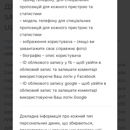
ДЛЯ SM-N986B -
пропозицій для кожного пристрою та
статистики
SAMSUNGGALAXY NOTE 20
– модель телефону для спеціальних
ULTRA 5G
пропозицій для кожного пристрою та
статистики
Головна
→
Galaxy Note 20 Ultra 5G
→
SamsungSM-
- зображення користувача – (якщо ви
N986B
→
SM-
завантажите своє справжнє фото)
N986B_3_20220204140241_e4zod5gmv3_fac.zip
- біографію – опис користувача
- ID облікового запису у fb – щоб увійти в
Завантажте останнє оновлення прошивки для
обліковий запис та залишати коментарі
Samsung Galaxy Note 20 Ultra 5G, але не забудьте
використовуючи Ваш логін у Facebook
перевірити, чи відповідає номер моделі вашого
- ID облікового запису google – щоб увійти в
смартфона вказаному SM-N986B. Код прошивки
обліковий запис та залишати коментарі
O2U для UNITED KINGDOM. Продукт
використовуючи Ваш логін Google
поставляється з PDA версією N986BXXS3EVB1
версія CSC N986BOXM3EVA9, MODEM версия
Докладна інформація про кожний тип
N986BXXU3EVA9. Версія операційної системи
персональних даних, що збираються,
даної прошивки Android S 12. Повна інструкція