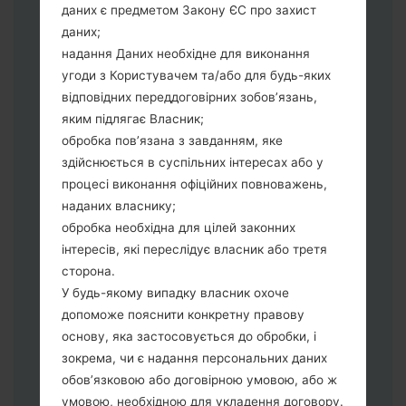
даних є предметом Закону ЄС про захист
виберіть HOME_CSC_*** для
даних;
збереження Ваших даних.
надання Даних необхідне для виконання
Тепер вимкніть пристрій і увійдіть у
угоди з Користувачем та/або для будь-яких
"Download" режим. Усі методи як це
відповідних переддоговірних зобов’язань,
зробити:
яким підлягає Власник;
Натисніть та утримуйти клавіші:
обробка пов’язана з завданням, яке
живлення, збільшення гучності та Bixbi.
здійснюється в суспільних інтересах або у
Натисніть та утримуйте клавіші:
процесі виконання офіційних повноважень,
зменшення та збільшення гучності.
наданих власнику;
Підключивши телефон до ПК
обробка необхідна для цілей законних
використовуючи USB кабель.
інтересів, які переслідує власник або третя
Натисніть та утримуйти клавіші:
сторона.
живлення, збільшення гучності та
У будь-якому випадку власник охоче
додому.
допоможе пояснити конкретну правову
Підключіть USB кабель та натисніть
основу, яка застосовується до обробки, і
клавіші: зменшення звуку та Bixbi.
зокрема, чи є надання персональних даних
Натисніть та утримуйти клавіші:
обов’язковою або договірною умовою, або ж
живлення та збільшення гучності.
умовою, необхідною для укладення договору.