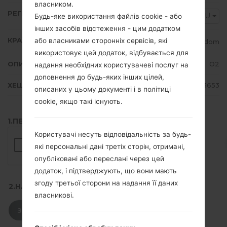
власником.
РЕГІОН
O2U
Будь-яке використання файлів cookie - або
інших засобів відстеження - цим додатком
КРАЇНА
або власниками сторонніх сервісів, які
United Kingdom
використовує цей додаток, відбувається для
ОПИС
O2
надання необхідних користувачеві послуг на
доповнення до будь-яких інших цілей,
ХЕШ
e109ae78c30ed629cecbe236a9a3653
описаних у цьому документі і в політиці
cookie, якщо такі існують.
1.ПЕРЕВІРТИ НАЯВНІСТЬ RECAPTCHA
Користувачі несуть відповідальність за будь-
які персональні дані третіх сторін, отримані,
опубліковані або переслані через цей
додаток, і підтверджують, що вони мають
згоду третьої сторони на надання її даних
2.НАТИСНІТЬ, ЩОБ ЗАВАНТАЖИТИ
власникові.
ЗАВАНТАЖИТИ