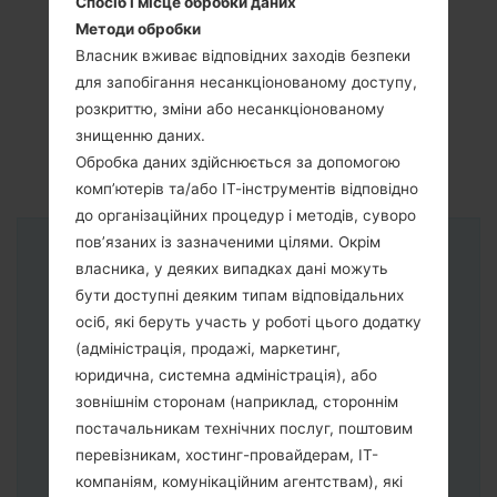
Спосіб і місце обробки даних
Методи обробки
Власник вживає відповідних заходів безпеки
для запобігання несанкціонованому доступу,
розкриттю, зміни або несанкціонованому
знищенню даних.
Обробка даних здійснюється за допомогою
комп’ютерів та/або ІТ-інструментів відповідно
до організаційних процедур і методів, суворо
пов’язаних із зазначеними цілями. Окрім
Інструкції
власника, у деяких випадках дані можуть
бути доступні деяким типам відповідальних
осіб, які беруть участь у роботі цього додатку
(адміністрація, продажі, маркетинг,
юридична, системна адміністрація), або
зовнішнім сторонам (наприклад, стороннім
постачальникам технічних послуг, поштовим
перевізникам, хостинг-провайдерам, ІТ-
компаніям, комунікаційним агентствам), які