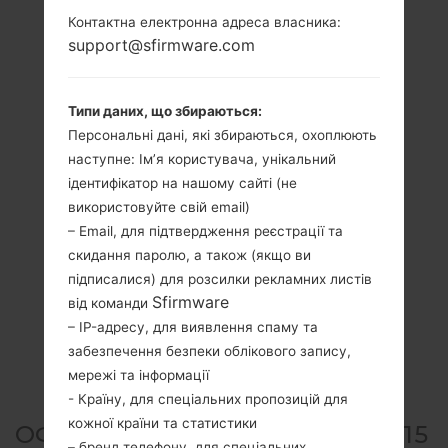
Контактна електронна адреса власника:
support@sfirmware.com
Типи даних, що збираються:
Персональні дані, які збираються, охоплюють
наступне: Ім’я користувача, унікальний
ідентифікатор на нашому сайті (не
використовуйте свій email)
– Email, для підтвердження реєстрації та
скидання паролю, а також (якщо ви
підписалися) для розсилки рекламних листів
Sfirmware
від команди
– IP-адресу, для виявлення спаму та
забезпечення безпеки облікового запису,
мережі та інформації
- Країну, для спеціальних пропозицій для
кожної країни та статистики
ОФІЦІЙНА ПРОШИВКА #291915
– бренд телефону, для спеціальних