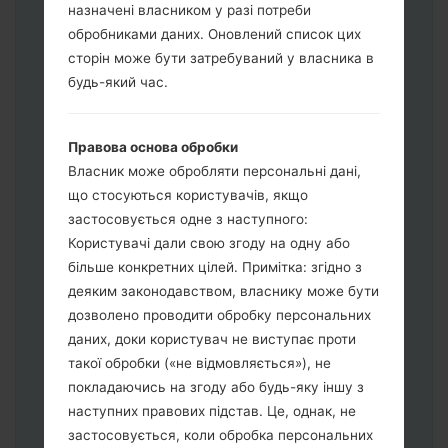
назначені власником у разі потреби
обробниками даних. Оновлений список цих
сторін може бути затребуваний у власника в
будь-який час.
Завантажте на свій ПК:
Odin 3
.
Далі завантажте та розпакуйте файл
Правова основа обробки
прошивки.
Власник може обробляти персональні дані,
Вам потрібно 1 (Вибрати 1 файл
що стосуються користувачів, якщо
прошивки тут) або 5 (Вибрати 5 файл
застосовується одне з наступного:
прошивки тут) файлів для прошивки:
Користувачі дали свою згоду на одну або
AP: "System & Recovery"
більше конкретних цілей. Примітка: згідно з
CP: "Modem & Radio"
деяким законодавством, власнику може бути
CSC_***: "Country & Region & Operator"
дозволено проводити обробку персональних
HOME_CSC_***: "Country & Region &
даних, доки користувач не виступає проти
Operator"
такої обробки («не відмовляється»), не
Додайте усі файли у програму Odin 3.
покладаючись на згоду або будь-яку іншу з
Якщо ви хочете прошити телефон та
наступних правових підстав. Це, однак, не
скинути до заводських налаштувань
застосовується, коли обробка персональних
оберіть CSC_***, у іншому випадку