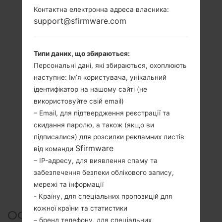
Контактна електронна адреса власника:
support@sfirmware.com
Типи даних, що збираються:
Персональні дані, які збираються, охоплюють
наступне: Ім’я користувача, унікальний
ідентифікатор на нашому сайті (не
використовуйте свій email)
– Email, для підтвердження реєстрації та
скидання паролю, а також (якщо ви
підписалися) для розсилки рекламних листів
Sfirmware
від команди
– IP-адресу, для виявлення спаму та
забезпечення безпеки облікового запису,
мережі та інформації
- Країну, для спеціальних пропозицій для
кожної країни та статистики
ОФІЦІЙНА ПРОШИВКА
– бренд телефону, для спеціальних