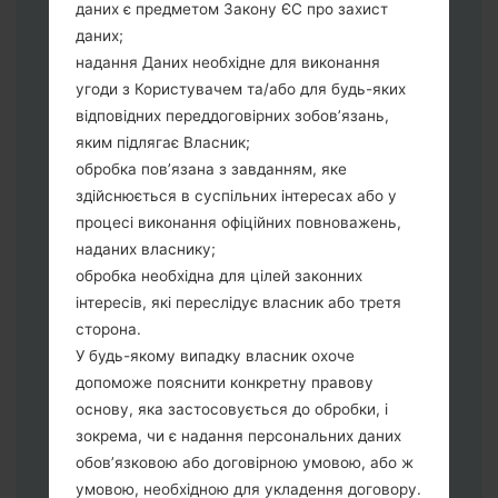
Тепер вимкніть пристрій і увійдіть у
даних є предметом Закону ЄС про захист
"Download" режим. Усі методи як це
даних;
зробити:
надання Даних необхідне для виконання
Натисніть та утримуйти клавіші:
угоди з Користувачем та/або для будь-яких
живлення, збільшення гучності та Bixbi.
відповідних переддоговірних зобов’язань,
Натисніть та утримуйте клавіші:
яким підлягає Власник;
зменшення та збільшення гучності.
обробка пов’язана з завданням, яке
Підключивши телефон до ПК
здійснюється в суспільних інтересах або у
використовуючи USB кабель.
процесі виконання офіційних повноважень,
Натисніть та утримуйти клавіші:
наданих власнику;
живлення, збільшення гучності та
обробка необхідна для цілей законних
додому.
інтересів, які переслідує власник або третя
Підключіть USB кабель та натисніть
сторона.
клавіші: зменшення звуку та Bixbi.
У будь-якому випадку власник охоче
Натисніть та утримуйти клавіші:
допоможе пояснити конкретну правову
живлення та збільшення гучності.
основу, яка застосовується до обробки, і
Далі підключить телефон до ПК,
зокрема, чи є надання персональних даних
програма Odin повина виявити Ваш
обов’язковою або договірною умовою, або ж
девайс та "COM port number" з'явиться
умовою, необхідною для укладення договору.