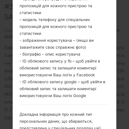
#309974 ДЛЯ SM-M015G -
пропозицій для кожного пристрою та
статистики
SAMSUNGGALAXY M01
– модель телефону для спеціальних
пропозицій для кожного пристрою та
Головна
→
Galaxy M01
→
SamsungSM-M015G
→
SM-
статистики
M015G_1_20220506133035_0jou92pvj3_fac.zip
- зображення користувача – (якщо ви
завантажите своє справжнє фото)
Завантажте останнє оновлення прошивки для
- біографію – опис користувача
Samsung Galaxy M01, але не забудьте перевірити,
- ID облікового запису у fb – щоб увійти в
чи відповідає номер моделі вашого смартфона
обліковий запис та залишати коментарі
вказаному SM-M015G. Код прошивки SLK для SRI
використовуючи Ваш логін у Facebook
LANKA. Продукт поставляється з PDA версією
- ID облікового запису google – щоб увійти в
M015GXXS4BVD1 версія CSC M015GODM4BUJ2,
обліковий запис та залишати коментарі
MODEM версия M015GXXU4BUJ2. Версія
використовуючи Ваш логін Google
операційної системи даної прошивки Android R
11. Повна інструкція про те, як прошивати стокову
Докладна інформація про кожний тип
прошивку на пристроях Samsung
тут
персональних даних, що збираються,
представлена у спеціальних розділах цієї