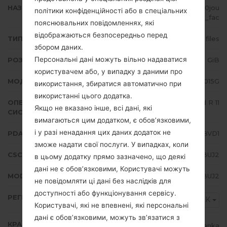
НАЗВА ФАЙЛУ
SM-M015G_1_20220506133035_0jou
політики конфіденційності або в спеціальних
92pvj3_fac
пояснювальних повідомленнях, які
відображаються безпосередньо перед
ТИП ПРОШИВКИ
4 files
збором даних.
Персональні дані можуть вільно надаватися
РОЗМІР ФАЙЛУ
3.62 GiB
користувачем або, у випадку з даними про
МОДЕЛЬ
Samsung SM-M015G
використання, збиратися автоматично при
використанні цього додатка.
ОПЕРАЦІЙНА
Android R 11
Якщо не вказано інше, всі дані, які
СИСТЕМА
вимагаються цим додатком, є обов’язковими,
і у разі ненадання цих даних додаток не
PDA/AP ВЕРСІЯ
M015GXXS4BVD1
зможе надати свої послуги. У випадках, коли
CSC ВЕРСІЯ
M015GODM4BUJ2
в цьому додатку прямо зазначено, що деякі
дані не є обов’язковими, Користувачі можуть
MODEM/CP ВЕРСІЯ
M015GXXU4BUJ2
не повідомляти ці дані без наслідків для
доступності або функціонування сервісу.
РЕГІОН
SLK
Користувачі, які не впевнені, які персональні
дані є обов’язковими, можуть зв’язатися з
КРАЇНА
Sri Lanka