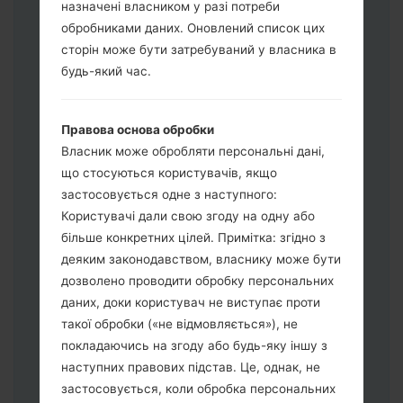
назначені власником у разі потреби
обробниками даних. Оновлений список цих
Завантажте на свій ПК:
Odin 3
.
сторін може бути затребуваний у власника в
Далі завантажте та розпакуйте файл
будь-який час.
прошивки.
Вам потрібно 1 (Вибрати 1 файл
прошивки тут) або 5 (Вибрати 5 файл
Правова основа обробки
прошивки тут) файлів для прошивки:
Власник може обробляти персональні дані,
AP: "System & Recovery"
що стосуються користувачів, якщо
CP: "Modem & Radio"
застосовується одне з наступного:
CSC_***: "Country & Region & Operator"
Користувачі дали свою згоду на одну або
HOME_CSC_***: "Country & Region &
більше конкретних цілей. Примітка: згідно з
Operator"
деяким законодавством, власнику може бути
Додайте усі файли у програму Odin 3.
дозволено проводити обробку персональних
Якщо ви хочете прошити телефон та
даних, доки користувач не виступає проти
скинути до заводських налаштувань
такої обробки («не відмовляється»), не
оберіть CSC_***, у іншому випадку
покладаючись на згоду або будь-яку іншу з
виберіть HOME_CSC_*** для
наступних правових підстав. Це, однак, не
збереження Ваших даних.
застосовується, коли обробка персональних