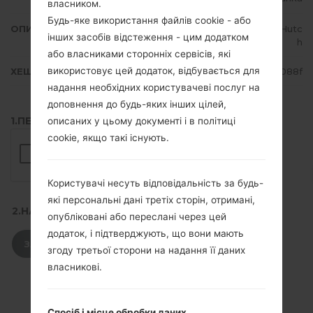
власником.
Будь-яке використання файлів cookie - або
ОПИС
Dialog, Mobitel, Etisalat, Airtel, Hutc
інших засобів відстеження - цим додатком
h
або власниками сторонніх сервісів, які
використовує цей додаток, відбувається для
ХЕШ
6dd4cd8fe134ad4677a15ae9b2d5088f
надання необхідних користувачеві послуг на
доповнення до будь-яких інших цілей,
1.ПЕРЕВІРТИ НАЯВНІСТЬ RECAPTCHA
описаних у цьому документі і в політиці
cookie, якщо такі існують.
Користувачі несуть відповідальність за будь-
які персональні дані третіх сторін, отримані,
2.НАТИСНІТЬ, ЩОБ ЗАВАНТАЖИТИ
опубліковані або переслані через цей
додаток, і підтверджують, що вони мають
ЗАВАНТАЖИТИ
згоду третьої сторони на надання її даних
власникові.
Спосіб і місце обробки даних