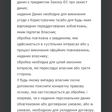
даних є предметом Закону ЄС про захист
Тепер вимкніть пристрій і увійдіть у
даних;
"Download" режим. Усі методи як це
надання Даних необхідне для виконання
зробити:
угоди з Користувачем та/або для будь-яких
Натисніть та утримуйти клавіші:
відповідних переддоговірних зобов’язань,
живлення, збільшення гучності та Bixbi.
яким підлягає Власник;
Натисніть та утримуйте клавіші:
обробка пов’язана з завданням, яке
зменшення та збільшення гучності.
здійснюється в суспільних інтересах або у
Підключивши телефон до ПК
процесі виконання офіційних повноважень,
використовуючи USB кабель.
наданих власнику;
Натисніть та утримуйти клавіші:
обробка необхідна для цілей законних
живлення, збільшення гучності та
інтересів, які переслідує власник або третя
додому.
сторона.
Підключіть USB кабель та натисніть
У будь-якому випадку власник охоче
клавіші: зменшення звуку та Bixbi.
допоможе пояснити конкретну правову
Натисніть та утримуйти клавіші:
основу, яка застосовується до обробки, і
живлення та збільшення гучності.
зокрема, чи є надання персональних даних
Далі підключить телефон до ПК,
обов’язковою або договірною умовою, або ж
програма Odin повина виявити Ваш
умовою, необхідною для укладення договору.
девайс та "COM port number" з'явиться