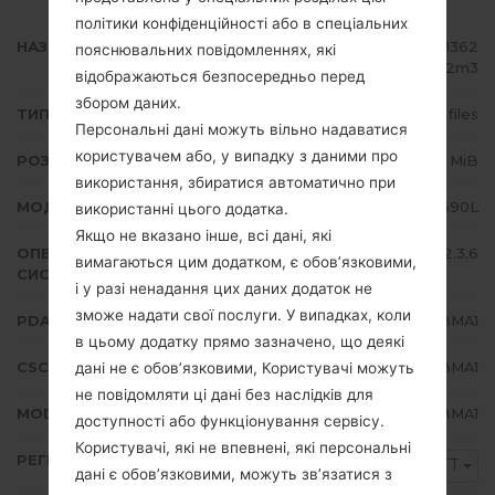
політики конфіденційності або в спеціальних
НАЗВА ФАЙЛУ
GT-S5690L_TTT_1_2013022811362
пояснювальних повідомленнях, які
0_vwodj9b2m3
відображаються безпосередньо перед
збором даних.
ТИП ПРОШИВКИ
4 files
Персональні дані можуть вільно надаватися
користувачем або, у випадку з даними про
РОЗМІР ФАЙЛУ
145.39 MiB
використання, збиратися автоматично при
МОДЕЛЬ
Samsung GT-S5690L
використанні цього додатка.
Якщо не вказано інше, всі дані, які
ОПЕРАЦІЙНА
Android Gingerbread 2.3.6
вимагаються цим додатком, є обов’язковими,
СИСТЕМА
і у разі ненадання цих даних додаток не
зможе надати свої послуги. У випадках, коли
PDA/AP ВЕРСІЯ
S5690LUBMA1
в цьому додатку прямо зазначено, що деякі
CSC ВЕРСІЯ
S5690LUUBMA1
дані не є обов’язковими, Користувачі можуть
не повідомляти ці дані без наслідків для
MODEM/CP ВЕРСІЯ
S5690LUBMA1
доступності або функціонування сервісу.
Користувачі, які не впевнені, які персональні
РЕГІОН
TTT
дані є обов’язковими, можуть зв’язатися з