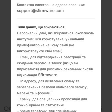
Контактна електронна адреса власника:
support@sfirmware.com
Типи даних, що збираються:
Персональні дані, які збираються, охоплюють
наступне: Ім’я користувача, унікальний
ідентифікатор на нашому сайті (не
використовуйте свій email)
– Email, для підтвердження реєстрації та
скидання паролю, а також (якщо ви
підписалися) для розсилки рекламних листів
Sfirmware
від команди
– IP-адресу, для виявлення спаму та
забезпечення безпеки облікового запису,
мережі та інформації
- Країну, для спеціальних пропозицій для
кожної країни та статистики
ОФІЦІЙНА ПРОШИВКА #6036
– бренд телефону, для спеціальних