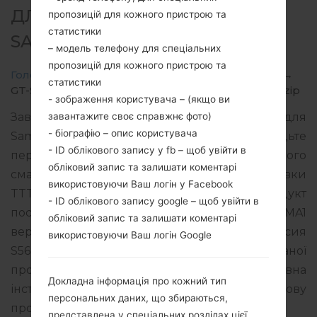
ДЛЯ GT-S5690L -
пропозицій для кожного пристрою та
статистики
SAMSUNGGALAXY XCOVER
– модель телефону для спеціальних
пропозицій для кожного пристрою та
Головна
→
Galaxy Xcover
→
SamsungGT-S5690L
→
статистики
GT-S5690L_TTT_1_20130228113620_vwodj9b2m3.zip
- зображення користувача – (якщо ви
завантажите своє справжнє фото)
Завантажте останнє оновлення прошивки для
- біографію – опис користувача
Samsung Galaxy Xcover, але не забудьте
- ID облікового запису у fb – щоб увійти в
перевірити, чи відповідає номер моделі вашого
обліковий запис та залишати коментарі
смартфона вказаному GT-S5690L. Код прошивки
використовуючи Ваш логін у Facebook
TTT для TRINIDAD AND TOBAGO. Продукт
- ID облікового запису google – щоб увійти в
поставляється з PDA версією S5690LUBMA1
обліковий запис та залишати коментарі
версія CSC S5690LUUBMA1, MODEM версия
використовуючи Ваш логін Google
S5690LUBMA1. Версія операційної системи даної
прошивки Android Gingerbread 2.3.6. Повна
Докладна інформація про кожний тип
інструкція про те, як прошивати стокову
персональних даних, що збираються,
прошивку на пристроях Samsung
тут
представлена у спеціальних розділах цієї