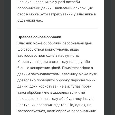
назначені власником у разі потреби
обробниками даних. Оновлений список цих
Завантажте на свій ПК:
Odin 3
.
сторін може бути затребуваний у власника в
Далі завантажте та розпакуйте файл
будь-який час.
прошивки.
Вам потрібно 1 (Вибрати 1 файл
Правова основа обробки
прошивки тут) або 5 (Вибрати 5 файл
Власник може обробляти персональні дані,
прошивки тут) файлів для прошивки:
що стосуються користувачів, якщо
AP: "System & Recovery"
застосовується одне з наступного:
CP: "Modem & Radio"
Користувачі дали свою згоду на одну або
CSC_***: "Country & Region & Operator"
більше конкретних цілей. Примітка: згідно з
HOME_CSC_***: "Country & Region &
деяким законодавством, власнику може бути
Operator"
дозволено проводити обробку персональних
Додайте усі файли у програму Odin 3.
даних, доки користувач не виступає проти
Якщо ви хочете прошити телефон та
такої обробки («не відмовляється»), не
скинути до заводських налаштувань
покладаючись на згоду або будь-яку іншу з
оберіть CSC_***, у іншому випадку
наступних правових підстав. Це, однак, не
виберіть HOME_CSC_*** для
застосовується, коли обробка персональних
збереження Ваших даних.