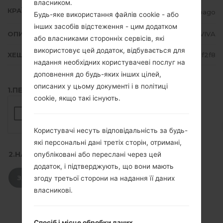
власником.
КРАЇНА
Trinidad and Tobago
Будь-яке використання файлів cookie - або
інших засобів відстеження - цим додатком
ОПИС
TSTT, LIME, Orange, VIVA
або власниками сторонніх сервісів, які
використовує цей додаток, відбувається для
ХЕШ
f6372954cbcf56a717ec75cb9021f2f8
надання необхідних користувачеві послуг на
доповнення до будь-яких інших цілей,
описаних у цьому документі і в політиці
1.ПЕРЕВІРТИ НАЯВНІСТЬ RECAPTCHA
cookie, якщо такі існують.
Користувачі несуть відповідальність за будь-
які персональні дані третіх сторін, отримані,
2.НАТИСНІТЬ, ЩОБ ЗАВАНТАЖИТИ
опубліковані або переслані через цей
додаток, і підтверджують, що вони мають
ЗАВАНТАЖИТИ
згоду третьої сторони на надання її даних
власникові.
Спосіб і місце обробки даних