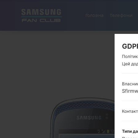
Головна
Телефони
GDP
Політик
Цей дод
Власник
Sfirm
Контак
Типи д