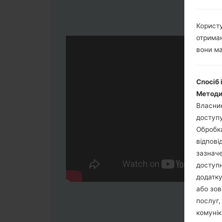
Користу
отриман
вони ма
Спосіб 
Методи
Власник
доступу
Обробка
відпові
зазначе
доступн
додатку
або зов
послуг,
комунік