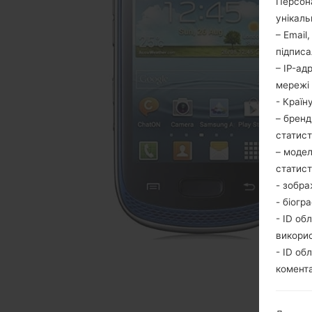
Персона
унікаль
– Email
підписа
– IP-ад
мережі 
- Країн
– бренд
статис
– модел
статис
- зобра
- біогр
- ID об
викори
- ID об
комента