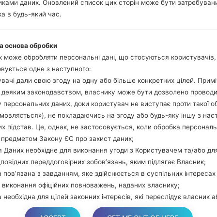
ками даних. Оновлений список цих сторін може бути затребуван
гучності та Bixbi.
а в будь-який час.
Натисніть та у
збільшення гучно
використовуючи USB
а основа обробки
Натисніть та утри
 може обробляти персональні дані, що стосуються користувачів
гучності та додому.
вується одне з наступного:
Підключіть USB каб
вачі дали свою згоду на одну або більше конкретних цілей. Примі
звуку та Bixbi.
з деяким законодавством, власнику може бути дозволено провод
Натисніть та у
 персональних даних, доки користувач не виступає проти такої о
збільшення гучності.
дмовляється»), не покладаючись на згоду або будь-яку іншу з нас
Далі підключить те
х підстав. Це, однак, не застосовується, коли обробка персонал
виявити Ваш девайс
 предметом Закону ЄС про захист даних;
екрані.
 Даних необхідне для виконання угоди з Користувачем та/або дл
Вказуйте лише "F.Rese
дповідних переддоговірних зобов’язань, яким підлягає Власник;
В кінці натисні
 пов’язана з завданням, яке здійснюється в суспільних інтересах
перезагрузиться та в
 виконання офіційних повноважень, наданих власнику;
 необхідна для цілей законних інтересів, які переслідує власник а
торона.