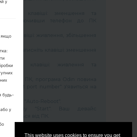
ий у
тримуйте клавіші: зменшення та
сті. Підключивши телефон до ПК
 кабель.
муйти клавіші: живлення, збільшення
, якщо
ель та натисніть клавіші: зменшення
тка:
ити
тримуйти клавіші: живлення та
бробки
тупних
лефон до ПК, програма Odin повина
ьних
 та "COM port number" з'явиться на
я будь-
t" час та "Auto-Reboot".
ть кнопку "Start". Ваш девайс
 або у
ідєднається від ПК.
бо
This website uses cookies to ensure you get