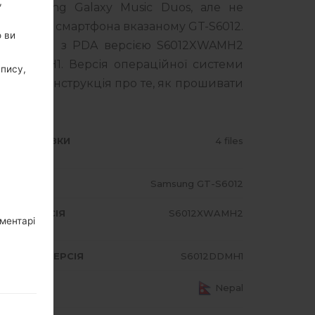
,
я Samsung Galaxy Music Duos, але не
лі вашого смартфона вказаному GT-S6012.
о ви
авляється з PDA версією S6012XWAMH2
12DDMH1. Версія операційної системи
апису,
4. Повна інструкція про те, як прошивати
ИП ПРОШИВКИ
4 files
ОДЕЛЬ
Samsung GT-S6012
A/AP ВЕРСІЯ
S6012XWAMH2
оментарі
DEM/CP ВЕРСІЯ
S6012DDMH1
АЇНА
Nepal