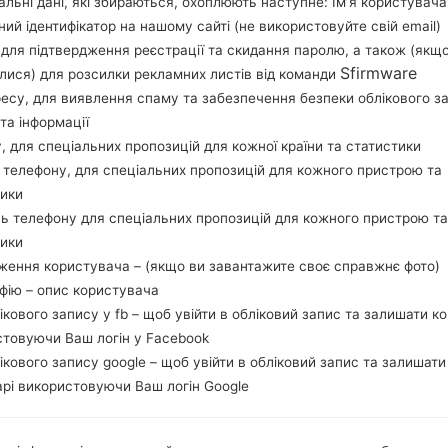
льні дані, які збираються, охоплюють наступне: Ім’я користувача
Завантажте останнє оновлення прошивки дл
ний ідентифікатор на нашому сайті (не використовуйте свій email)
забудьте перевірити, чи відповідає номер моде
, для підтвердження реєстрації та скидання паролю, а також (якщ
Код прошивки NPL для NEPAL. Продукт пост
Sfirmware
лися) для розсилки рекламних листів від команди
версія CSC S6012ODDAMH2, MODEM версия S60
ресу, для виявлення спаму та забезпечення безпеки облікового з
даної прошивки Android Ice Cream Sandwich 4.0.
та інформації
стокову прошивку на пристроях Samsung
тут
у, для спеціальних пропозицій для кожної країни та статистики
 телефону, для спеціальних пропозицій для кожного пристрою та
тики
НАЗВА ФАЙЛУ
GT-S6012_NPL_1_20130806123
Т
ь телефону для спеціальних пропозицій для кожного пристрою та
853_6n6z9j7kgn
тики
РОЗМІР ФАЙЛУ
512.5 MiB
М
ження користувача – (якщо ви завантажите своє справжнє фото)
афію – опис користувача
ОПЕРАЦІЙНА
Android Ice Cream Sandwich 4.
PD
лікового запису у fb – щоб увійти в обліковий запис та залишати к
СИСТЕМА
0.4
стовуючи Ваш логін у Facebook
лікового запису google – щоб увійти в обліковий запис та залишати
CSC ВЕРСІЯ
S6012ODDAMH2
MO
рі використовуючи Ваш логін Google
РЕГІОН
КР
NPL