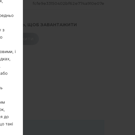
я,
ЕШ
fcfe9e33150402bf62e774a910e07e
ередньо
.НАТИСНІТЬ, ЩОБ ЗАВАНТАЖИТИ
у з
го
ЗАВАНТАЖИТИ
овими, і
дках,
,
 або
ть
цим
ок,
ня до
що такі