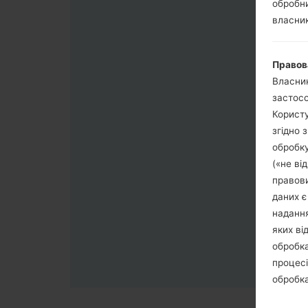
обробни
власник
Правов
Власник
застосо
Користу
згідно 
обробку
(«не ві
правови
даних є
надання
яких ві
обробка
процесі
обробка
третя с