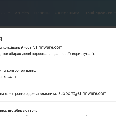
ОС
Articles
Новини
Як прошити
Наші проекти
R
Sfirmware.com
а конфіденційності
аток збирає деякі персональні дані своїх користувачів.
 та контролер даних
ware.com
ОФІЦІЙНА ПРОШИВКА #6244 ДЛ
SAMSUNGGALAXY MUSIC DUOS
support@sfirmware.com
тна електронна адреса власника:
Головна
→
Galaxy Music Duos
→
SamsungGT-S6012
S6012_NPL_1_20130806123853_6n6z9j7kgn.zip
аних, що збираються: