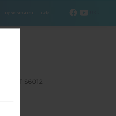
UK
Провірити IMEI
Вхід
Я GT-S6012 -
→
GT-