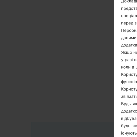
Докладн
предста
спеціа
перед з
Персона
даними 
додатка
Якщо не
у разі 
коли в 
Користу
функціо
Користу
зв’язат
Будь-як
додатко
відбува
будь-як
існують