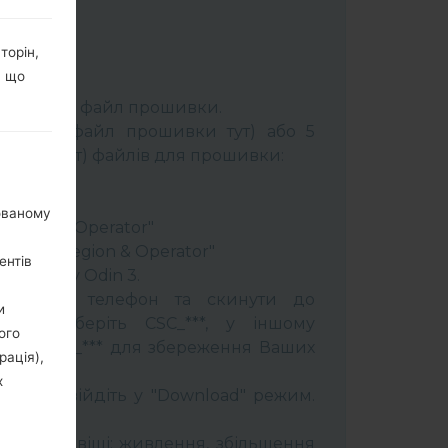
торін,
, що
К:
Odin 3
.
розпакуйте файл прошивки.
брати 1 файл прошивки тут) або 5
шивки тут) файлів для прошивки:
ery"
"
нованому
 Region & Operator"
ntry & Region & Operator"
ентів
програму Odin 3.
прошити телефон та скинути до
и
увань оберіть CSC_***, у іншому
ого
OME_CSC_*** для збереження Ваших
рація),
х
трій і увійдіть у "Download" режим.
бити:
муйти клавіші: живлення, збільшення