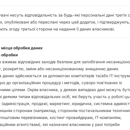
Інструкції
вачі несуть відповідальність за будь-які персональні дані третіх с
і, опубліковані або переслані через цей додаток, і підтверджують
Завантажте на свій П
ють згоду третьої сторони на надання її даних власникові.
Далі завантажте та 
Вам потрібно 1 (Ви
(Вибрати 5 файл про
і місце обробки даних
AP: "System & Recov
 обробки
CP: "Modem & Radio
 вживає відповідних заходів безпеки для запобігання несанкціо
CSC_***: "Country &
, розкриттю, зміни або несанкціонованому знищенню даних.
HOME_CSC_***: "Cou
 даних здійснюється за допомогою комп’ютерів та/або ІТ-інструм
Додайте усі файли у 
дно до організаційних процедур і методів, суворо пов’язаних із
Якщо ви хочете 
ними цілями. Окрім власника, у деяких випадках дані можуть бут
заводських налашт
і деяким типам відповідальних осіб, які беруть участь у роботі ць
випадку виберіть H
 (адміністрація, продажі, маркетинг, юридична, системна адмініст
даних.
нішнім сторонам (наприклад, стороннім постачальникам технічни
Тепер вимкніть прис
 поштовим перевізникам, хостинг-провайдерам, ІТ-компаніям,
Усі методи як це зро
аційним агентствам), які назначені власником у разі потреби
Натисніть та утри