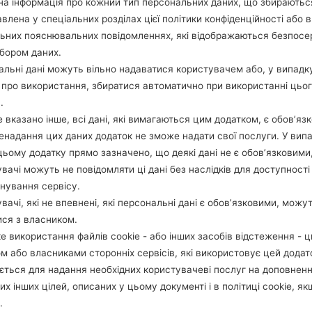
а інформація про кожний тип персональних даних, що збираютьс
ОПИС
Nepal Telecom, NCELL
Х
влена у спеціальних розділах цієї політики конфіденційності або в
льних пояснювальних повідомленнях, які відображаються безпос
бором даних.
1.ПЕРЕВІРТИ НАЯВНІСТЬ RECAPTCHA
2
льні дані можуть вільно надаватися користувачем або, у випадк
про використання, збиратися автоматично при використанні цьо
.
 вказано інше, всі дані, які вимагаються цим додатком, є обов’язк
ненадання цих даних додаток не зможе надати свої послуги. У випа
цьому додатку прямо зазначено, що деякі дані не є обов’язковими
вачі можуть не повідомляти ці дані без наслідків для доступності
нування сервісу.
вачі, які не впевнені, які персональні дані є обов’язковими, можу
ися з власником.
е використання файлів cookie - або інших засобів відстеження - 
м або власниками сторонніх сервісів, які використовує цей додат
ється для надання необхідних користувачеві послуг на доповнен
их інших цілей, описаних у цьому документі і в політиці cookie, як
.