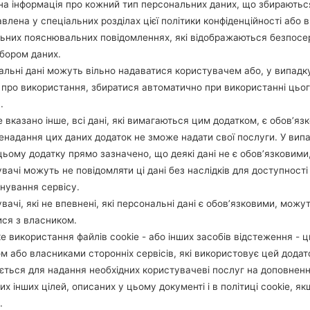
а інформація про кожний тип персональних даних, що збираютьс
ОПИС
Etisalat, du, VIVA, Wataniya, ZA
Х
IN KW, Oman Mobile, Nawras,
влена у спеціальних розділах цієї політики конфіденційності або в
ZAIN BH, Batelco, VIVA BH, Q
льних пояснювальних повідомленнях, які відображаються безпос
atarnet, Vodafone Qatar
бором даних.
льні дані можуть вільно надаватися користувачем або, у випадк
про використання, збиратися автоматично при використанні цьо
1.ПЕРЕВІРТИ НАЯВНІСТЬ RECAPTCHA
2
.
 вказано інше, всі дані, які вимагаються цим додатком, є обов’язк
ненадання цих даних додаток не зможе надати свої послуги. У випа
цьому додатку прямо зазначено, що деякі дані не є обов’язковими
вачі можуть не повідомляти ці дані без наслідків для доступності
нування сервісу.
вачі, які не впевнені, які персональні дані є обов’язковими, можу
ися з власником.
е використання файлів cookie - або інших засобів відстеження - 
м або власниками сторонніх сервісів, які використовує цей додат
ється для надання необхідних користувачеві послуг на доповнен
их інших цілей, описаних у цьому документі і в політиці cookie, як
.