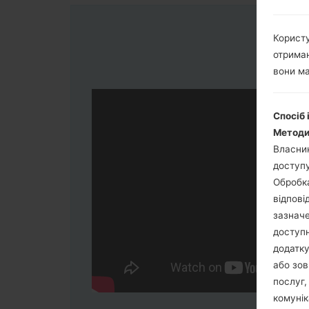
Користу
отриман
вони ма
Спосіб 
Методи
Власник
доступу
Обробка
відпові
зазначе
доступн
додатку
або зов
послуг,
комунік