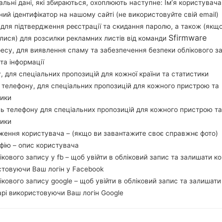
льні дані, які збираються, охоплюють наступне: Ім’я користувача
Завантажте останнє оновлення прошивки для S
ний ідентифікатор на нашому сайті (не використовуйте свій email)
перевірити, чи відповідає номер моделі вашо
, для підтвердження реєстрації та скидання паролю, а також (якщ
прошивки XSG для UNITED ARAB EMIRATES. П
Sfirmware
лися) для розсилки рекламних листів від команди
S6102JPMA3 версія CSC S6102OJPMA3, MODEM в
ресу, для виявлення спаму та забезпечення безпеки облікового з
системи даної прошивки Android Gingerbrea
та інформації
прошивати стокову прошивку на пристроях Sa
у, для спеціальних пропозицій для кожної країни та статистики
 телефону, для спеціальних пропозицій для кожного пристрою та
тики
НАЗВА ФАЙЛУ
GT-S6102_XSG_1_201303211407
Т
50_hckmlcl6fo
ь телефону для спеціальних пропозицій для кожного пристрою та
тики
РОЗМІР ФАЙЛУ
142.56 MiB
М
ження користувача – (якщо ви завантажите своє справжнє фото)
афію – опис користувача
ОПЕРАЦІЙНА
Android Gingerbread 2.3.6
PD
лікового запису у fb – щоб увійти в обліковий запис та залишати к
СИСТЕМА
стовуючи Ваш логін у Facebook
CSC ВЕРСІЯ
S6102OJPMA3
MO
лікового запису google – щоб увійти в обліковий запис та залишати
рі використовуючи Ваш логін Google
РЕГІОН
КР
XSG