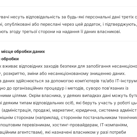
Інструкції
вачі несуть відповідальність за будь-які персональні дані третіх с
і, опубліковані або переслані через цей додаток, і підтверджують
ють згоду третьої сторони на надання її даних власникові.
Завантажте на свій П
Далі завантажте та 
і місце обробки даних
Вам потрібно 1 (Ви
 обробки
(Вибрати 5 файл про
 вживає відповідних заходів безпеки для запобігання несанкціо
AP: "System & Recov
, розкриттю, зміни або несанкціонованому знищенню даних.
CP: "Modem & Radio
 даних здійснюється за допомогою комп’ютерів та/або ІТ-інструм
CSC_***: "Country &
дно до організаційних процедур і методів, суворо пов’язаних із
HOME_CSC_***: "Cou
ними цілями. Окрім власника, у деяких випадках дані можуть бут
Додайте усі файли у 
і деяким типам відповідальних осіб, які беруть участь у роботі ць
Якщо ви хочете 
 (адміністрація, продажі, маркетинг, юридична, системна адмініст
заводських налашт
нішнім сторонам (наприклад, стороннім постачальникам технічни
випадку виберіть H
 поштовим перевізникам, хостинг-провайдерам, ІТ-компаніям,
даних.
аційним агентствам), які назначені власником у разі потреби