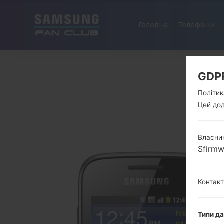
Головна
Телефони
GDP
Політик
Цей дод
Власник
Sfirm
Контак
Типи д