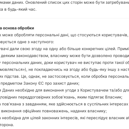
Тепер вимкніть прис
ками даних. Оновлений список цих сторін може бути затребуван
Усі методи як це зро
а в будь-який час.
Натисніть та утри
гучності та Bixbi.
а основа обробки
Натисніть та у
 може обробляти персональні дані, що стосуються користувачів
збільшення гучно
вується одне з наступного:
використовуючи USB
вачі дали свою згоду на одну або більше конкретних цілей. Примі
Натисніть та утри
з деяким законодавством, власнику може бути дозволено провод
гучності та додому.
 персональних даних, доки користувач не виступає проти такої о
Підключіть USB каб
дмовляється»), не покладаючись на згоду або будь-яку іншу з нас
звуку та Bixbi.
х підстав. Це, однак, не застосовується, коли обробка персонал
Натисніть та у
 предметом Закону ЄС про захист даних;
збільшення гучності.
 Даних необхідне для виконання угоди з Користувачем та/або дл
Далі підключить те
дповідних переддоговірних зобов’язань, яким підлягає Власник;
виявити Ваш девайс
 пов’язана з завданням, яке здійснюється в суспільних інтересах
екрані.
 виконання офіційних повноважень, наданих власнику;
Вказуйте лише "F.Rese
 необхідна для цілей законних інтересів, які переслідує власник а
В кінці натисні
торона.
перезагрузиться та в