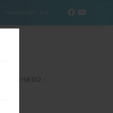
UK
Провірити IMEI
Вхід
Я GT-S6102 -
-