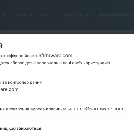
ОС
Articles
Новини
Як прошити
Наші проекти
R
Sfirmware.com
а конфіденційності
аток збирає деякі персональні дані своїх користувачів.
 та контролер даних
ware.com
ОФІЦІЙНА ПРОШИВКА #6298 ДЛ
SAMSUNGGALAXY Y DUOS
support@sfirmware.com
тна електронна адреса власника:
Головна
→
Galaxy Y Duos
→
SamsungGT-S6102
→
GT
S6102_XSG_1_20130321140750_hckmlcl6fo.zip
аних, що збираються: