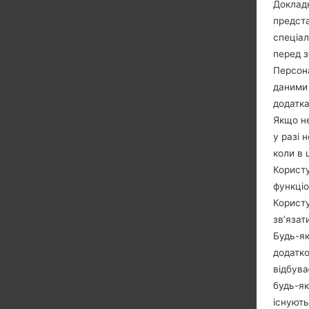
Докладн
предста
спеціа
перед з
Персона
даними 
додатка
Якщо не
у разі 
коли в 
Користу
функціо
Користу
зв’язат
Будь-як
додатко
відбува
будь-як
існують