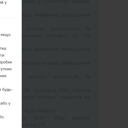
трій і увійдіть у "Download" режим.
ий у
бити:
муйти клавіші: живлення, збільшення
тримуйте клавіші: зменшення та
, якщо
сті. Підключивши телефон до ПК
 кабель.
тка:
муйти клавіші: живлення, збільшення
ити
бробки
ель та натисніть клавіші: зменшення
тупних
ьних
тримуйти клавіші: живлення та
я будь-
лефон до ПК, програма Odin повина
 та "COM port number" з'явиться на
 або у
t" час та "Auto-Reboot".
бо
ть кнопку "Start". Ваш девайс
ідєднається від ПК.