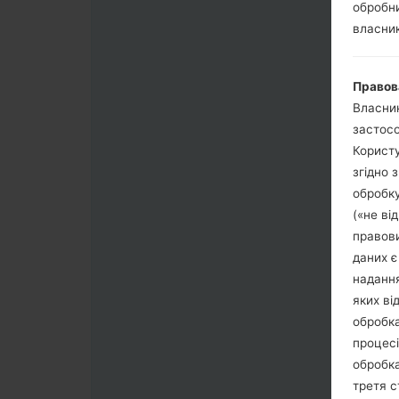
обробни
власник
Правов
Власник
застосо
Користу
згідно 
обробку
(«не ві
правови
даних є
надання
яких ві
обробка
процесі
обробка
третя с