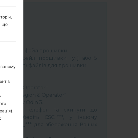
торін,
, що
К:
Odin 3
.
розпакуйте файл прошивки.
брати 1 файл прошивки тут) або 5
шивки тут) файлів для прошивки:
нованому
ery"
"
ентів
 Region & Operator"
ntry & Region & Operator"
и
програму Odin 3.
ого
прошити телефон та скинути до
рація),
увань оберіть CSC_***, у іншому
х
OME_CSC_*** для збереження Ваших