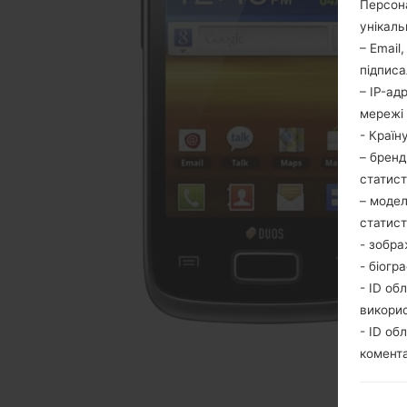
Персона
унікаль
– Email
підписа
– IP-ад
мережі 
- Країн
– бренд
статис
– модел
статис
- зобра
- біогр
- ID об
викори
- ID об
комента