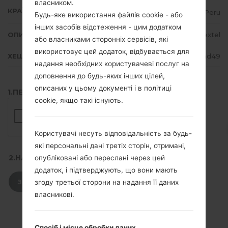
власником.
КРАЇНА
Peru
Будь-яке використання файлів cookie - або
інших засобів відстеження - цим додатком
ОПИС
Nextel
або власниками сторонніх сервісів, які
використовує цей додаток, відбувається для
ХЕШ
0ad9062bc4e20cc74149b223353aad49
надання необхідних користувачеві послуг на
доповнення до будь-яких інших цілей,
описаних у цьому документі і в політиці
1.ПЕРЕВІРТИ НАЯВНІСТЬ RECAPTCHA
cookie, якщо такі існують.
Користувачі несуть відповідальність за будь-
які персональні дані третіх сторін, отримані,
2.НАТИСНІТЬ, ЩОБ ЗАВАНТАЖИТИ
опубліковані або переслані через цей
додаток, і підтверджують, що вони мають
ЗАВАНТАЖИТИ
згоду третьої сторони на надання її даних
власникові.
Спосіб і місце обробки даних