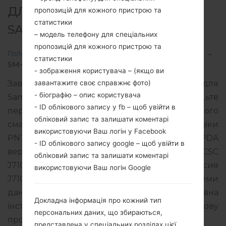
ДЛЯ SM-J710MN -
пропозицій для кожного пристрою та
статистики
SAMSUNGGALAXY J7 2016
– модель телефону для спеціальних
пропозицій для кожного пристрою та
Головна
→
Galaxy J7 2016
→
SamsungSM-J710MN
→
статистики
SM-J710MN_1_20181221231353_w5gg01wdwv.zip
- зображення користувача – (якщо ви
завантажите своє справжнє фото)
Завантажте останнє оновлення прошивки для
- біографію – опис користувача
Samsung Galaxy J7 2016, але не забудьте
- ID облікового запису у fb – щоб увійти в
перевірити, чи відповідає номер моделі вашого
обліковий запис та залишати коментарі
смартфона вказаному SM-J710MN. Код прошивки
використовуючи Ваш логін у Facebook
PNT для PERU. Продукт поставляється з PDA
- ID облікового запису google – щоб увійти в
версією J710MNUBU4CRK1 версія CSC
обліковий запис та залишати коментарі
J710MNPNT4CRK1, MODEM версия
використовуючи Ваш логін Google
J710MNUBU4CRK1. Версія операційної системи
даної прошивки Android Oreo 8.1.0. Повна
Докладна інформація про кожний тип
інструкція про те, як прошивати стокову
персональних даних, що збираються,
прошивку на пристроях Samsung
тут
представлена у спеціальних розділах цієї