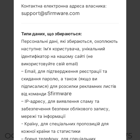
Контактна електронна адреса власника:
support@sfirmware.com
Типи даних, що збираються:
Персональні дані, які збираються, охоплюють
наступне: Ім’я користувача, унікальний
ідентифікатор на нашому сайті (не
використовуйте свій email)
– Email, для підтвердження реєстрації та
скидання паролю, а також (якщо ви
підписалися) для розсилки рекламних листів
Sfirmware
від команди
– IP-адресу, для виявлення спаму та
забезпечення безпеки облікового запису,
мережі та інформації
- Країну, для спеціальних пропозицій для
кожної країни та статистики
ОФІЦІЙНА ПРОШИВКА #64475
– бренд телефону, для спеціальних