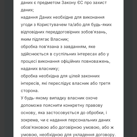
даних є предметом Закону ЄС про захист
Тепер вимкніть пристрій і увійдіть у
даних;
"Download" режим. Усі методи як це
надання Даних необхідне для виконання
зробити:
угоди з Користувачем та/або для будь-яких
Натисніть та утримуйти клавіші:
відповідних переддоговірних зобов’язань,
живлення, збільшення гучності та Bixbi.
яким підлягає Власник;
Натисніть та утримуйте клавіші:
обробка пов’язана з завданням, яке
зменшення та збільшення гучності.
здійснюється в суспільних інтересах або у
Підключивши телефон до ПК
процесі виконання офіційних повноважень,
використовуючи USB кабель.
наданих власнику;
Натисніть та утримуйти клавіші:
обробка необхідна для цілей законних
живлення, збільшення гучності та
інтересів, які переслідує власник або третя
додому.
сторона.
Підключіть USB кабель та натисніть
У будь-якому випадку власник охоче
клавіші: зменшення звуку та Bixbi.
допоможе пояснити конкретну правову
Натисніть та утримуйти клавіші:
основу, яка застосовується до обробки, і
живлення та збільшення гучності.
зокрема, чи є надання персональних даних
Далі підключить телефон до ПК,
обов’язковою або договірною умовою, або ж
програма Odin повина виявити Ваш
умовою, необхідною для укладення договору.
девайс та "COM port number" з'явиться