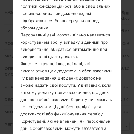
політики конфіденційності або в спеціальних
НАЗВА ФАЙЛУ
SM-J710MN_1_20181221231353_w5gg
пояснювальних повідомленнях, які
01wdwv
відображаються безпосередньо перед
збором даних.
ТИП ПРОШИВКИ
4 files
Персональні дані можуть вільно надаватися
користувачем або, у випадку з даними про
РОЗМІР ФАЙЛУ
1.53 GiB
використання, збиратися автоматично при
МОДЕЛЬ
Samsung SM-J710MN
використанні цього додатка.
Якщо не вказано інше, всі дані, які
ОПЕРАЦІЙНА
Android Oreo 8.1.0
вимагаються цим додатком, є обов’язковими,
СИСТЕМА
і у разі ненадання цих даних додаток не
зможе надати свої послуги. У випадках, коли
PDA/AP ВЕРСІЯ
J710MNUBU4CRK1
в цьому додатку прямо зазначено, що деякі
CSC ВЕРСІЯ
J710MNPNT4CRK1
дані не є обов’язковими, Користувачі можуть
не повідомляти ці дані без наслідків для
MODEM/CP ВЕРСІЯ
J710MNUBU4CRK1
доступності або функціонування сервісу.
Користувачі, які не впевнені, які персональні
РЕГІОН
PNT
дані є обов’язковими, можуть зв’язатися з