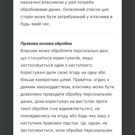
назначені власником у разі потреби
обробниками даних. Оновлений список цих
Завантажте на свій ПК:
Odin 3
.
сторін може бути затребуваний у власника в
Далі завантажте та розпакуйте файл
будь-який час.
прошивки.
Вам потрібно 1 (Вибрати 1 файл
Правова основа обробки
прошивки тут) або 5 (Вибрати 5 файл
Власник може обробляти персональні дані,
прошивки тут) файлів для прошивки:
що стосуються користувачів, якщо
AP: "System & Recovery"
застосовується одне з наступного:
CP: "Modem & Radio"
Користувачі дали свою згоду на одну або
CSC_***: "Country & Region & Operator"
більше конкретних цілей. Примітка: згідно з
HOME_CSC_***: "Country & Region &
деяким законодавством, власнику може бути
Operator"
дозволено проводити обробку персональних
Додайте усі файли у програму Odin 3.
даних, доки користувач не виступає проти
Якщо ви хочете прошити телефон та
такої обробки («не відмовляється»), не
скинути до заводських налаштувань
покладаючись на згоду або будь-яку іншу з
оберіть CSC_***, у іншому випадку
наступних правових підстав. Це, однак, не
виберіть HOME_CSC_*** для
застосовується, коли обробка персональних
збереження Ваших даних.