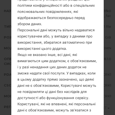
політики конфіденційності або в спеціальних
НАЗВА ФАЙЛУ
SM-J710MN_1_20190115100940_3fk0
пояснювальних повідомленнях, які
58223r_fac
відображаються безпосередньо перед
збором даних.
ТИП ПРОШИВКИ
1 file
Персональні дані можуть вільно надаватися
користувачем або, у випадку з даними про
РОЗМІР ФАЙЛУ
1.98 GiB
використання, збиратися автоматично при
МОДЕЛЬ
Samsung SM-J710MN
використанні цього додатка.
Якщо не вказано інше, всі дані, які
ОПЕРАЦІЙНА
Android Oreo 8.1.0
вимагаються цим додатком, є обов’язковими,
СИСТЕМА
і у разі ненадання цих даних додаток не
зможе надати свої послуги. У випадках, коли
PDA/AP ВЕРСІЯ
J710MNUBU4CRK1
в цьому додатку прямо зазначено, що деякі
CSC ВЕРСІЯ
J710MNPNT4CRK1
дані не є обов’язковими, Користувачі можуть
не повідомляти ці дані без наслідків для
MODEM/CP ВЕРСІЯ
J710MNUBU4CRK1
доступності або функціонування сервісу.
Користувачі, які не впевнені, які персональні
РЕГІОН
PNT
дані є обов’язковими, можуть зв’язатися з