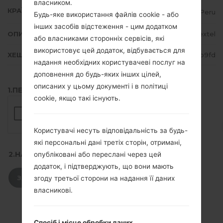
власником.
КРАЇНА
Peru
Будь-яке використання файлів cookie - або
інших засобів відстеження - цим додатком
ОПИС
Nextel
або власниками сторонніх сервісів, які
використовує цей додаток, відбувається для
ХЕШ
0881eb208ca4ebeb7853eb8d1ad6b9fd
надання необхідних користувачеві послуг на
доповнення до будь-яких інших цілей,
описаних у цьому документі і в політиці
1.ПЕРЕВІРТИ НАЯВНІСТЬ RECAPTCHA
cookie, якщо такі існують.
Користувачі несуть відповідальність за будь-
які персональні дані третіх сторін, отримані,
2.НАТИСНІТЬ, ЩОБ ЗАВАНТАЖИТИ
опубліковані або переслані через цей
додаток, і підтверджують, що вони мають
ЗАВАНТАЖИТИ
згоду третьої сторони на надання її даних
власникові.
Спосіб і місце обробки даних