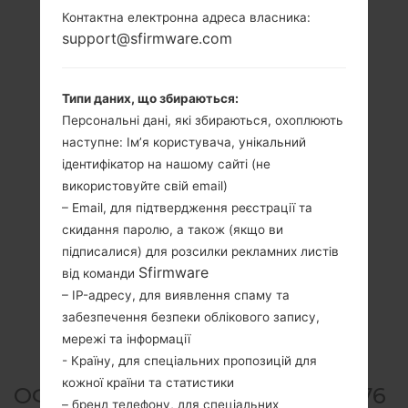
Контактна електронна адреса власника:
support@sfirmware.com
Типи даних, що збираються:
Персональні дані, які збираються, охоплюють
наступне: Ім’я користувача, унікальний
ідентифікатор на нашому сайті (не
використовуйте свій email)
– Email, для підтвердження реєстрації та
скидання паролю, а також (якщо ви
підписалися) для розсилки рекламних листів
Sfirmware
від команди
– IP-адресу, для виявлення спаму та
забезпечення безпеки облікового запису,
мережі та інформації
- Країну, для спеціальних пропозицій для
кожної країни та статистики
ОФІЦІЙНА ПРОШИВКА #64476
– бренд телефону, для спеціальних