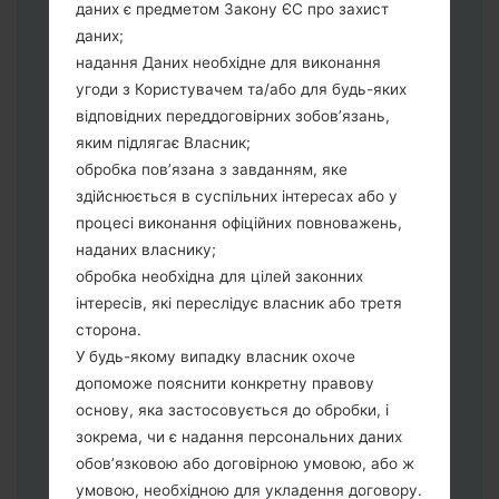
даних є предметом Закону ЄС про захист
Тепер вимкніть пристрій і увійдіть у
даних;
"Download" режим. Усі методи як це
надання Даних необхідне для виконання
зробити:
угоди з Користувачем та/або для будь-яких
Натисніть та утримуйти клавіші:
відповідних переддоговірних зобов’язань,
живлення, збільшення гучності та Bixbi.
яким підлягає Власник;
Натисніть та утримуйте клавіші:
обробка пов’язана з завданням, яке
зменшення та збільшення гучності.
здійснюється в суспільних інтересах або у
Підключивши телефон до ПК
процесі виконання офіційних повноважень,
використовуючи USB кабель.
наданих власнику;
Натисніть та утримуйти клавіші:
обробка необхідна для цілей законних
живлення, збільшення гучності та
інтересів, які переслідує власник або третя
додому.
сторона.
Підключіть USB кабель та натисніть
У будь-якому випадку власник охоче
клавіші: зменшення звуку та Bixbi.
допоможе пояснити конкретну правову
Натисніть та утримуйти клавіші:
основу, яка застосовується до обробки, і
живлення та збільшення гучності.
зокрема, чи є надання персональних даних
Далі підключить телефон до ПК,
обов’язковою або договірною умовою, або ж
програма Odin повина виявити Ваш
умовою, необхідною для укладення договору.
девайс та "COM port number" з'явиться