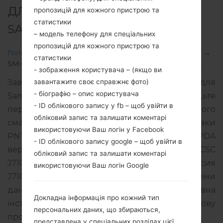
ДЛЯ SM-J710MN -
пропозицій для кожного пристрою та
статистики
SAMSUNGGALAXY J7 2016
– модель телефону для спеціальних
пропозицій для кожного пристрою та
Головна
→
Galaxy J7 2016
→
SamsungSM-J710MN
→
статистики
SM-J710MN_1_20190115100940_3fk058223r_fac.zip
- зображення користувача – (якщо ви
завантажите своє справжнє фото)
Завантажте останнє оновлення прошивки для
- біографію – опис користувача
Samsung Galaxy J7 2016, але не забудьте
- ID облікового запису у fb – щоб увійти в
перевірити, чи відповідає номер моделі вашого
обліковий запис та залишати коментарі
смартфона вказаному SM-J710MN. Код прошивки
використовуючи Ваш логін у Facebook
PNT для PERU. Продукт поставляється з PDA
- ID облікового запису google – щоб увійти в
версією J710MNUBU4CRK1 версія CSC
обліковий запис та залишати коментарі
J710MNPNT4CRK1, MODEM версия
використовуючи Ваш логін Google
J710MNUBU4CRK1. Версія операційної системи
даної прошивки Android Oreo 8.1.0. Повна
Докладна інформація про кожний тип
інструкція про те, як прошивати стокову
персональних даних, що збираються,
прошивку на пристроях Samsung
тут
представлена у спеціальних розділах цієї