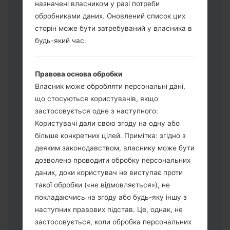
назначені власником у разі потреби
обробниками даних. Оновлений список цих
Завантажте на свій ПК:
Odin 3
.
сторін може бути затребуваний у власника в
Далі завантажте та розпакуйте файл
будь-який час.
прошивки.
Вам потрібно 1 (Вибрати 1 файл
Правова основа обробки
прошивки тут) або 5 (Вибрати 5 файл
Власник може обробляти персональні дані,
прошивки тут) файлів для прошивки:
що стосуються користувачів, якщо
AP: "System & Recovery"
застосовується одне з наступного:
CP: "Modem & Radio"
Користувачі дали свою згоду на одну або
CSC_***: "Country & Region & Operator"
більше конкретних цілей. Примітка: згідно з
HOME_CSC_***: "Country & Region &
деяким законодавством, власнику може бути
Operator"
дозволено проводити обробку персональних
Додайте усі файли у програму Odin 3.
даних, доки користувач не виступає проти
Якщо ви хочете прошити телефон та
такої обробки («не відмовляється»), не
скинути до заводських налаштувань
покладаючись на згоду або будь-яку іншу з
оберіть CSC_***, у іншому випадку
наступних правових підстав. Це, однак, не
виберіть HOME_CSC_*** для
застосовується, коли обробка персональних
збереження Ваших даних.