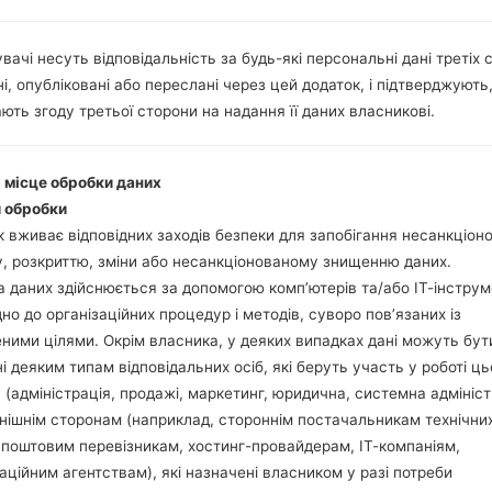
Інструкції
вачі несуть відповідальність за будь-які персональні дані третіх с
і, опубліковані або переслані через цей додаток, і підтверджують
Завантажте на свій П
ють згоду третьої сторони на надання її даних власникові.
Далі завантажте та 
Вам потрібно 1 (Ви
і місце обробки даних
(Вибрати 5 файл про
 обробки
AP: "System & Recov
 вживає відповідних заходів безпеки для запобігання несанкціо
CP: "Modem & Radio
, розкриттю, зміни або несанкціонованому знищенню даних.
CSC_***: "Country &
 даних здійснюється за допомогою комп’ютерів та/або ІТ-інструм
HOME_CSC_***: "Cou
дно до організаційних процедур і методів, суворо пов’язаних із
Додайте усі файли у 
ними цілями. Окрім власника, у деяких випадках дані можуть бут
Якщо ви хочете 
і деяким типам відповідальних осіб, які беруть участь у роботі ць
заводських налашт
 (адміністрація, продажі, маркетинг, юридична, системна адмініст
випадку виберіть H
нішнім сторонам (наприклад, стороннім постачальникам технічни
даних.
 поштовим перевізникам, хостинг-провайдерам, ІТ-компаніям,
Тепер вимкніть прис
аційним агентствам), які назначені власником у разі потреби
Усі методи як це зро