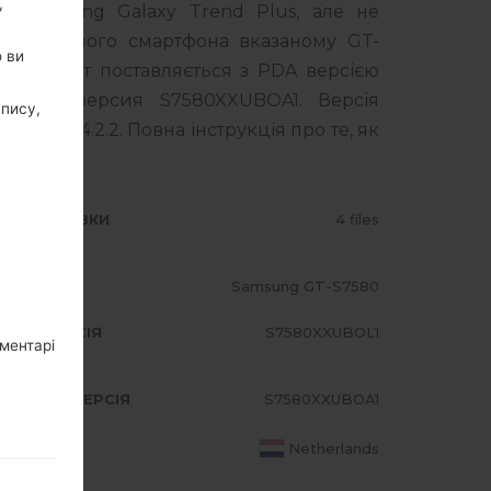
,
я Samsung Galaxy Trend Plus, але не
оделі вашого смартфона вказаному GT-
о ви
Продукт поставляється з PDA версією
MODEM версия S7580XXUBOA1. Версія
апису,
y Bean 4.2.2. Повна інструкція про те, як
msung
тут
ИП ПРОШИВКИ
4 files
ОДЕЛЬ
Samsung GT-S7580
A/AP ВЕРСІЯ
S7580XXUBOL1
оментарі
DEM/CP ВЕРСІЯ
S7580XXUBOA1
АЇНА
Netherlands