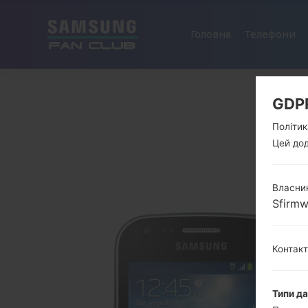
Головна
Телефони
GDP
Політик
Цей дод
Власник
Sfirm
Контак
Типи д