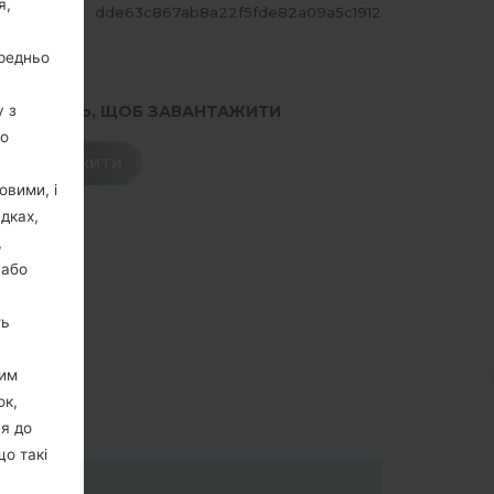
я,
ЕШ
dde63c867ab8a22f5fde82a09a5c1912
ередньо
.НАТИСНІТЬ, ЩОБ ЗАВАНТАЖИТИ
у з
го
ЗАВАНТАЖИТИ
овими, і
дках,
,
 або
ть
цим
ок,
ня до
що такі