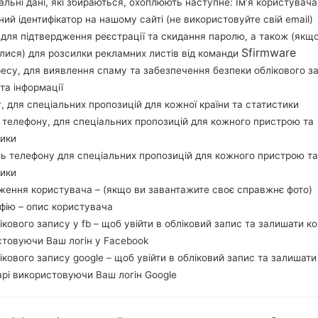
льні дані, які збираються, охоплюють наступне: Ім’я користувача
Завантажте останнє оновлення прошивки дл
ний ідентифікатор на нашому сайті (не використовуйте свій email)
забудьте перевірити, чи відповідає номер м
, для підтвердження реєстрації та скидання паролю, а також (якщ
S7580. Код прошивки PHN для NETHERLANDS. 
Sfirmware
лися) для розсилки рекламних листів від команди
S7580XXUBOL1 версія CSC S7580PHNBOL1, 
ресу, для виявлення спаму та забезпечення безпеки облікового з
операційної системи даної прошивки Android Jell
та інформації
прошивати стокову прошивку на пристроях Sa
у, для спеціальних пропозицій для кожної країни та статистики
 телефону, для спеціальних пропозицій для кожного пристрою та
тики
НАЗВА ФАЙЛУ
GT-S7580_1_20160115084627_
Т
ppqszkwl39
ь телефону для спеціальних пропозицій для кожного пристрою та
тики
РОЗМІР ФАЙЛУ
652.4 MiB
М
ження користувача – (якщо ви завантажите своє справжнє фото)
афію – опис користувача
ОПЕРАЦІЙНА
Android Jelly Bean 4.2.2
PD
лікового запису у fb – щоб увійти в обліковий запис та залишати к
СИСТЕМА
стовуючи Ваш логін у Facebook
лікового запису google – щоб увійти в обліковий запис та залишати
CSC ВЕРСІЯ
S7580PHNBOL1
MO
рі використовуючи Ваш логін Google
РЕГІОН
КР
PHN