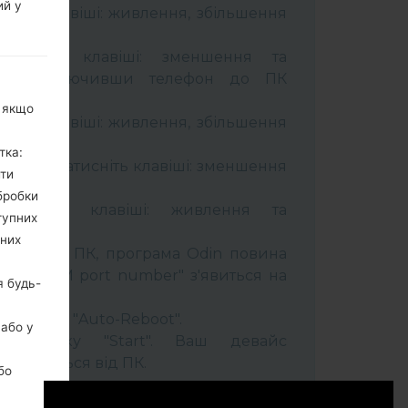
ий у
муйти клавіші: живлення, збільшення
тримуйте клавіші: зменшення та
сті. Підключивши телефон до ПК
 кабель.
, якщо
муйти клавіші: живлення, збільшення
тка:
ель та натисніть клавіші: зменшення
ити
бробки
тримуйти клавіші: живлення та
тупних
ьних
лефон до ПК, програма Odin повина
 та "COM port number" з'явиться на
я будь-
t" час та "Auto-Reboot".
 або у
ть кнопку "Start". Ваш девайс
ідєднається від ПК.
бо