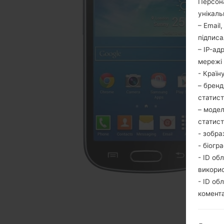
Персона
унікаль
– Email
підписа
– IP-ад
мережі 
- Країн
– бренд
статис
– модел
статис
- зобра
- біогр
- ID об
викори
- ID об
комента