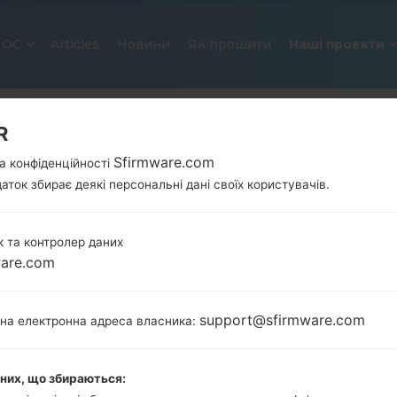
ОС
Articles
Новини
Як прошити
Наші проекти
R
Sfirmware.com
а конфіденційності
аток збирає деякі персональні дані своїх користувачів.
 та контролер даних
ware.com
ОФІЦІЙНА ПРОШИВКА #7387 ДЛ
SAMSUNGGALAXY TREND PLUS
support@sfirmware.com
тна електронна адреса власника:
Головна
→
Galaxy Trend Plus
→
SamsungGT-S7580
S7580_1_20160115084627_ppqszkwl39.zip
аних, що збираються: