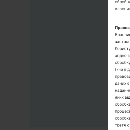
обробни
власник
Правов
Власник
застосо
Користу
згідно 
обробку
(«не ві
правови
даних є
надання
яких ві
обробка
процесі
обробка
третя с