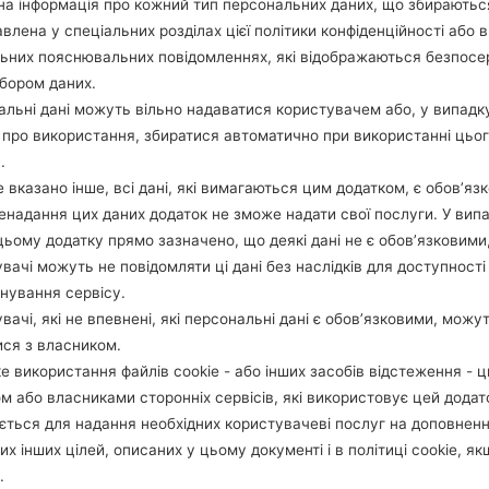
а інформація про кожний тип персональних даних, що збираютьс
ОПИС
Vodafone NL, Telfort, T-Mobil
Х
влена у спеціальних розділах цієї політики конфіденційності або в
e, KPN, Tele2
льних пояснювальних повідомленнях, які відображаються безпос
бором даних.
1.ПЕРЕВІРТИ НАЯВНІСТЬ RECAPTCHA
2
льні дані можуть вільно надаватися користувачем або, у випадк
про використання, збиратися автоматично при використанні цьо
.
 вказано інше, всі дані, які вимагаються цим додатком, є обов’язк
ненадання цих даних додаток не зможе надати свої послуги. У випа
цьому додатку прямо зазначено, що деякі дані не є обов’язковими
вачі можуть не повідомляти ці дані без наслідків для доступності
нування сервісу.
вачі, які не впевнені, які персональні дані є обов’язковими, можу
ися з власником.
е використання файлів cookie - або інших засобів відстеження - 
м або власниками сторонніх сервісів, які використовує цей додат
ється для надання необхідних користувачеві послуг на доповнен
их інших цілей, описаних у цьому документі і в політиці cookie, як
.