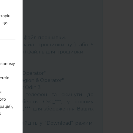
торін,
, що
К:
Odin 3
.
розпакуйте файл прошивки.
брати 1 файл прошивки тут) або 5
шивки тут) файлів для прошивки:
ery"
нованому
"
 Region & Operator"
ентів
ntry & Region & Operator"
програму Odin 3.
и
прошити телефон та скинути до
ого
увань оберіть CSC_***, у іншому
рація),
OME_CSC_*** для збереження Ваших
х
трій і увійдіть у "Download" режим.
бити: