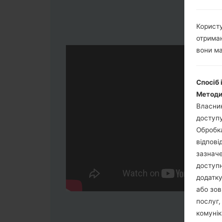
Користу
отриман
вони ма
Спосіб 
Методи
Власник
доступу
Обробка
відпові
зазначе
доступн
додатку
або зов
послуг,
комунік