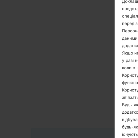
Докладн
предста
спеціа
перед з
Персона
даними 
додатка
Якщо не
у разі 
коли в 
Користу
функціо
Користу
зв’язат
Будь-як
додатко
відбува
будь-як
існують