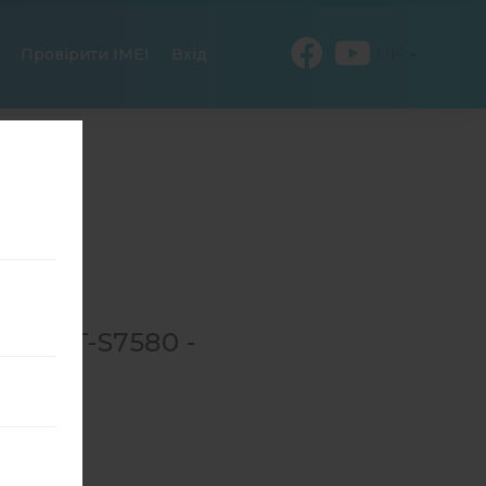
UK
Провірити IMEI
Вхід
Я GT-S7580 -
→
GT-