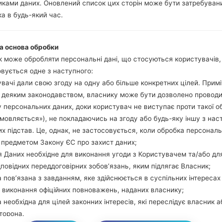
ками даних. Оновлений список цих сторін може бути затребуван
Натисніть та утри
а в будь-який час.
гучності та Bixbi.
Натисніть та у
збільшення гучно
а основа обробки
використовуючи USB
 може обробляти персональні дані, що стосуються користувачів
Натисніть та утри
вується одне з наступного:
гучності та додому.
вачі дали свою згоду на одну або більше конкретних цілей. Примі
Підключіть USB каб
з деяким законодавством, власнику може бути дозволено провод
звуку та Bixbi.
 персональних даних, доки користувач не виступає проти такої о
Натисніть та у
дмовляється»), не покладаючись на згоду або будь-яку іншу з нас
збільшення гучності.
х підстав. Це, однак, не застосовується, коли обробка персонал
Далі підключить те
 предметом Закону ЄС про захист даних;
виявити Ваш девайс
 Даних необхідне для виконання угоди з Користувачем та/або дл
екрані.
дповідних переддоговірних зобов’язань, яким підлягає Власник;
Вказуйте лише "F.Rese
 пов’язана з завданням, яке здійснюється в суспільних інтересах
В кінці натисні
 виконання офіційних повноважень, наданих власнику;
перезагрузиться та в
 необхідна для цілей законних інтересів, які переслідує власник а
торона.