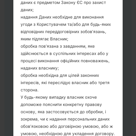
даних є предметом Закону ЄС про захист
Тепер вимкніть пристрій і увійдіть у
даних;
"Download" режим. Усі методи як це
надання Даних необхідне для виконання
зробити:
угоди з Користувачем та/або для будь-яких
Натисніть та утримуйти клавіші:
відповідних переддоговірних зобов’язань,
живлення, збільшення гучності та Bixbi.
яким підлягає Власник;
Натисніть та утримуйте клавіші:
обробка пов’язана з завданням, яке
зменшення та збільшення гучності.
здійснюється в суспільних інтересах або у
Підключивши телефон до ПК
процесі виконання офіційних повноважень,
використовуючи USB кабель.
наданих власнику;
Натисніть та утримуйти клавіші:
обробка необхідна для цілей законних
живлення, збільшення гучності та
інтересів, які переслідує власник або третя
додому.
сторона.
Підключіть USB кабель та натисніть
У будь-якому випадку власник охоче
клавіші: зменшення звуку та Bixbi.
допоможе пояснити конкретну правову
Натисніть та утримуйти клавіші:
основу, яка застосовується до обробки, і
живлення та збільшення гучності.
зокрема, чи є надання персональних даних
Далі підключить телефон до ПК,
обов’язковою або договірною умовою, або ж
програма Odin повина виявити Ваш
умовою, необхідною для укладення договору.
девайс та "COM port number" з'явиться