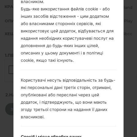
власником.
КРАЇНА
Poland
Будь-яке використання файлів cookie - або
інших засобів відстеження - цим додатком
ОПИС
Play
або власниками сторонніх сервісів, які
використовує цей додаток, відбувається для
ХЕШ
444f74ddb7e34e2b0e89ec9bf84d6bcc
надання необхідних користувачеві послуг на
доповнення до будь-яких інших цілей,
описаних у цьому документі і в політиці
1.ПЕРЕВІРТИ НАЯВНІСТЬ RECAPTCHA
cookie, якщо такі існують.
Користувачі несуть відповідальність за будь-
які персональні дані третіх сторін, отримані,
2.НАТИСНІТЬ, ЩОБ ЗАВАНТАЖИТИ
опубліковані або переслані через цей
додаток, і підтверджують, що вони мають
ЗАВАНТАЖИТИ
згоду третьої сторони на надання її даних
власникові.
Спосіб і місце обробки даних