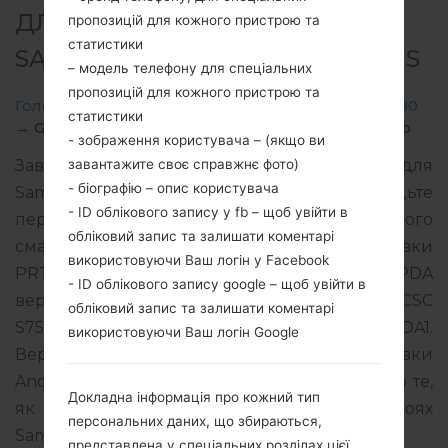
ДЛЯ GT-S7580 -
пропозицій для кожного пристрою та
статистики
SAMSUNGGALAXY TREND PLUS
– модель телефону для спеціальних
пропозицій для кожного пристрою та
Головна
→
Galaxy Trend Plus
→
SamsungGT-S7580
статистики
→
GT-S7580_PRT_1_20150213111520_k1dytjmgso.zip
- зображення користувача – (якщо ви
завантажите своє справжнє фото)
Завантажте останнє оновлення прошивки для
- біографію – опис користувача
Samsung Galaxy Trend Plus, але не забудьте
- ID облікового запису у fb – щоб увійти в
перевірити, чи відповідає номер моделі вашого
обліковий запис та залишати коментарі
смартфона вказаному GT-S7580. Код прошивки
використовуючи Ваш логін у Facebook
PRT для POLAND. Продукт поставляється з PDA
- ID облікового запису google – щоб увійти в
версією S7580XXUBOA1 версія CSC
обліковий запис та залишати коментарі
S7580PRTBOB1, MODEM версия S7580XXUBOA1.
використовуючи Ваш логін Google
Версія операційної системи даної прошивки
Android Jelly Bean 4.2.2. Повна інструкція про те,
Докладна інформація про кожний тип
як прошивати стокову прошивку на пристроях
персональних даних, що збираються,
Samsung
тут
представлена у спеціальних розділах цієї