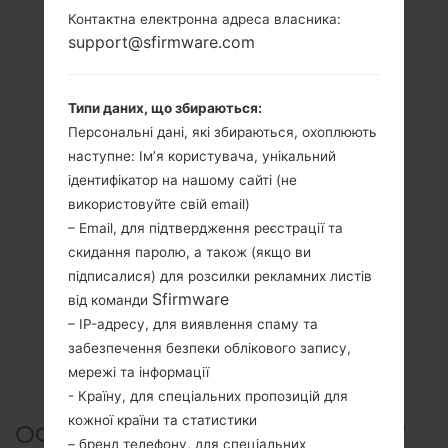
Контактна електронна адреса власника:
support@sfirmware.com
Типи даних, що збираються:
Персональні дані, які збираються, охоплюють
наступне: Ім’я користувача, унікальний
ідентифікатор на нашому сайті (не
використовуйте свій email)
– Email, для підтвердження реєстрації та
скидання паролю, а також (якщо ви
підписалися) для розсилки рекламних листів
Sfirmware
від команди
– IP-адресу, для виявлення спаму та
забезпечення безпеки облікового запису,
мережі та інформації
- Країну, для спеціальних пропозицій для
кожної країни та статистики
ОФІЦІЙНА ПРОШИВКА #7397
– бренд телефону, для спеціальних