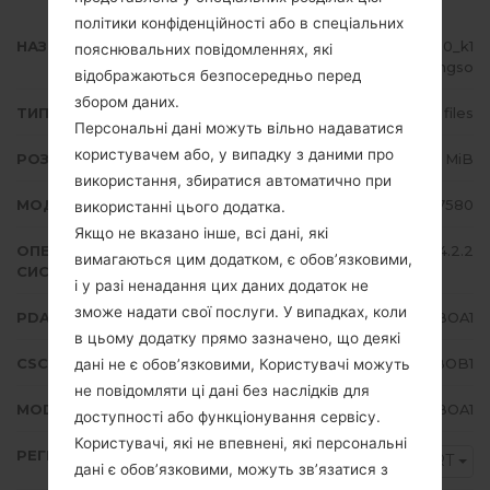
політики конфіденційності або в спеціальних
НАЗВА ФАЙЛУ
GT-S7580_PRT_1_20150213111520_k1
пояснювальних повідомленнях, які
dytjmgso
відображаються безпосередньо перед
збором даних.
ТИП ПРОШИВКИ
4 files
Персональні дані можуть вільно надаватися
користувачем або, у випадку з даними про
РОЗМІР ФАЙЛУ
706.58 MiB
використання, збиратися автоматично при
МОДЕЛЬ
Samsung GT-S7580
використанні цього додатка.
Якщо не вказано інше, всі дані, які
ОПЕРАЦІЙНА
Android Jelly Bean 4.2.2
вимагаються цим додатком, є обов’язковими,
СИСТЕМА
і у разі ненадання цих даних додаток не
зможе надати свої послуги. У випадках, коли
PDA/AP ВЕРСІЯ
S7580XXUBOA1
в цьому додатку прямо зазначено, що деякі
CSC ВЕРСІЯ
S7580PRTBOB1
дані не є обов’язковими, Користувачі можуть
не повідомляти ці дані без наслідків для
MODEM/CP ВЕРСІЯ
S7580XXUBOA1
доступності або функціонування сервісу.
Користувачі, які не впевнені, які персональні
РЕГІОН
PRT
дані є обов’язковими, можуть зв’язатися з