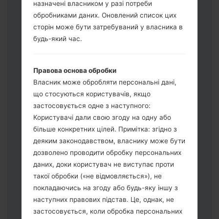
назначені власником у разі потреби
обробниками даних. Оновлений список цих
Завантажте на свій ПК:
Odin 3
.
сторін може бути затребуваний у власника в
Далі завантажте та розпакуйте файл
будь-який час.
прошивки.
Вам потрібно 1 (Вибрати 1 файл
Правова основа обробки
прошивки тут) або 5 (Вибрати 5 файл
Власник може обробляти персональні дані,
прошивки тут) файлів для прошивки:
що стосуються користувачів, якщо
AP: "System & Recovery"
застосовується одне з наступного:
CP: "Modem & Radio"
Користувачі дали свою згоду на одну або
CSC_***: "Country & Region & Operator"
більше конкретних цілей. Примітка: згідно з
HOME_CSC_***: "Country & Region &
деяким законодавством, власнику може бути
Operator"
дозволено проводити обробку персональних
Додайте усі файли у програму Odin 3.
даних, доки користувач не виступає проти
Якщо ви хочете прошити телефон та
такої обробки («не відмовляється»), не
скинути до заводських налаштувань
покладаючись на згоду або будь-яку іншу з
оберіть CSC_***, у іншому випадку
наступних правових підстав. Це, однак, не
виберіть HOME_CSC_*** для
застосовується, коли обробка персональних
збереження Ваших даних.