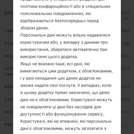
політики конфіденційності або в спеціальних
НАЗВА ФАЙЛУ
SM-G955U_1_20190411093227_5ccr
пояснювальних повідомленнях, які
gztt7f_fac
відображаються безпосередньо перед
збором даних.
ТИП ПРОШИВКИ
4 files
Персональні дані можуть вільно надаватися
користувачем або, у випадку з даними про
РОЗМІР ФАЙЛУ
3.83 GiB
використання, збиратися автоматично при
МОДЕЛЬ
Samsung SM-G955U
використанні цього додатка.
Якщо не вказано інше, всі дані, які
ОПЕРАЦІЙНА
Android Pie 9
вимагаються цим додатком, є обов’язковими,
СИСТЕМА
і у разі ненадання цих даних додаток не
зможе надати свої послуги. У випадках, коли
PDA/AP ВЕРСІЯ
G955USQU5DSD3
в цьому додатку прямо зазначено, що деякі
CSC ВЕРСІЯ
G955UOYN5DSD3
дані не є обов’язковими, Користувачі можуть
не повідомляти ці дані без наслідків для
MODEM/CP ВЕРСІЯ
G955USQU5DSD3
доступності або функціонування сервісу.
Користувачі, які не впевнені, які персональні
РЕГІОН
USC
дані є обов’язковими, можуть зв’язатися з