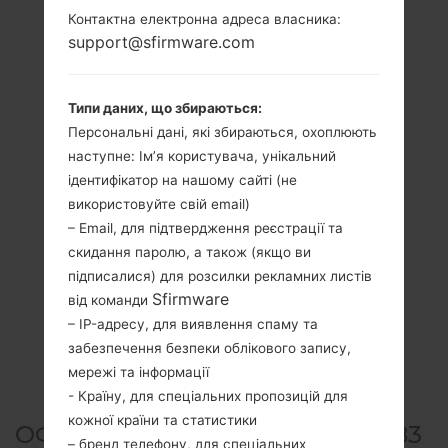
Контактна електронна адреса власника:
support@sfirmware.com
Типи даних, що збираються:
Персональні дані, які збираються, охоплюють
наступне: Ім’я користувача, унікальний
ідентифікатор на нашому сайті (не
використовуйте свій email)
– Email, для підтвердження реєстрації та
скидання паролю, а також (якщо ви
підписалися) для розсилки рекламних листів
Sfirmware
від команди
– IP-адресу, для виявлення спаму та
забезпечення безпеки облікового запису,
мережі та інформації
- Країну, для спеціальних пропозицій для
кожної країни та статистики
ОФІЦІЙНА ПРОШИВКА #76883
– бренд телефону, для спеціальних