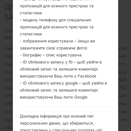
ДЛЯ SM-G955U -
пропозицій для кожного пристрою та
статистики
SAMSUNGGALAXY S8 PLUS
– модель телефону для спеціальних
пропозицій для кожного пристрою та
Головна
→
Galaxy S8 Plus
→
SamsungSM-G955U
→
статистики
SM-G955U_1_20190411093227_5ccrgztt7f_fac.zip
- зображення користувача – (якщо ви
завантажите своє справжнє фото)
Завантажте останнє оновлення прошивки для
- біографію – опис користувача
Samsung Galaxy S8 Plus, але не забудьте
- ID облікового запису у fb – щоб увійти в
перевірити, чи відповідає номер моделі вашого
обліковий запис та залишати коментарі
смартфона вказаному SM-G955U. Код прошивки
використовуючи Ваш логін у Facebook
USC для USA. Продукт поставляється з PDA
- ID облікового запису google – щоб увійти в
версією G955USQU5DSD3 версія CSC
обліковий запис та залишати коментарі
G955UOYN5DSD3, MODEM версия
використовуючи Ваш логін Google
G955USQU5DSD3. Версія операційної системи
даної прошивки Android Pie 9. Повна інструкція
Докладна інформація про кожний тип
про те, як прошивати стокову прошивку на
персональних даних, що збираються,
пристроях Samsung
тут
представлена у спеціальних розділах цієї