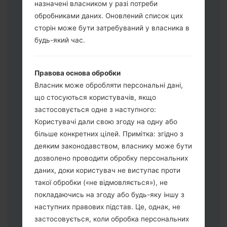
назначені власником у разі потреби
обробниками даних. Оновлений список цих
Завантажте на свій ПК:
Odin 3
.
сторін може бути затребуваний у власника в
Далі завантажте та розпакуйте файл
будь-який час.
прошивки.
Вам потрібно 1 (Вибрати 1 файл
Правова основа обробки
прошивки тут) або 5 (Вибрати 5 файл
Власник може обробляти персональні дані,
прошивки тут) файлів для прошивки:
що стосуються користувачів, якщо
AP: "System & Recovery"
застосовується одне з наступного:
CP: "Modem & Radio"
Користувачі дали свою згоду на одну або
CSC_***: "Country & Region & Operator"
більше конкретних цілей. Примітка: згідно з
HOME_CSC_***: "Country & Region &
деяким законодавством, власнику може бути
Operator"
дозволено проводити обробку персональних
Додайте усі файли у програму Odin 3.
даних, доки користувач не виступає проти
Якщо ви хочете прошити телефон та
такої обробки («не відмовляється»), не
скинути до заводських налаштувань
покладаючись на згоду або будь-яку іншу з
оберіть CSC_***, у іншому випадку
наступних правових підстав. Це, однак, не
виберіть HOME_CSC_*** для
застосовується, коли обробка персональних
збереження Ваших даних.