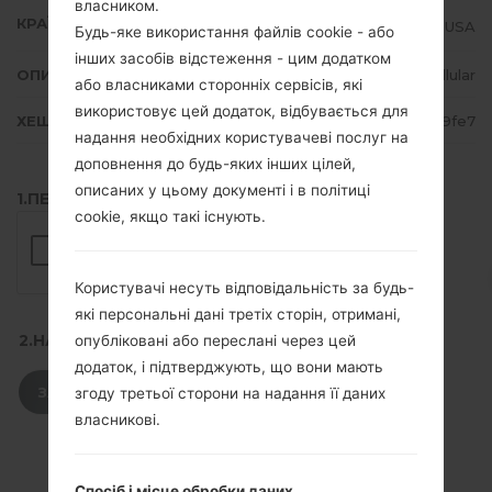
власником.
КРАЇНА
USA
Будь-яке використання файлів cookie - або
інших засобів відстеження - цим додатком
ОПИС
US Cellular
або власниками сторонніх сервісів, які
використовує цей додаток, відбувається для
ХЕШ
47b6e0f98e9e1fed812e742702609fe7
надання необхідних користувачеві послуг на
доповнення до будь-яких інших цілей,
описаних у цьому документі і в політиці
1.ПЕРЕВІРТИ НАЯВНІСТЬ RECAPTCHA
cookie, якщо такі існують.
Користувачі несуть відповідальність за будь-
які персональні дані третіх сторін, отримані,
2.НАТИСНІТЬ, ЩОБ ЗАВАНТАЖИТИ
опубліковані або переслані через цей
додаток, і підтверджують, що вони мають
ЗАВАНТАЖИТИ
згоду третьої сторони на надання її даних
власникові.
Спосіб і місце обробки даних