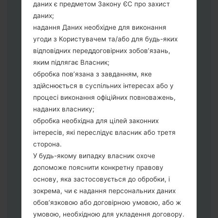
даних є предметом Закону ЄС про захист
Тепер вимкніть пристрій і увійдіть у
даних;
"Download" режим. Усі методи як це
надання Даних необхідне для виконання
зробити:
угоди з Користувачем та/або для будь-яких
Натисніть та утримуйти клавіші:
відповідних переддоговірних зобов’язань,
живлення, збільшення гучності та Bixbi.
яким підлягає Власник;
Натисніть та утримуйте клавіші:
обробка пов’язана з завданням, яке
зменшення та збільшення гучності.
здійснюється в суспільних інтересах або у
Підключивши телефон до ПК
процесі виконання офіційних повноважень,
використовуючи USB кабель.
наданих власнику;
Натисніть та утримуйти клавіші:
обробка необхідна для цілей законних
живлення, збільшення гучності та
інтересів, які переслідує власник або третя
додому.
сторона.
Підключіть USB кабель та натисніть
У будь-якому випадку власник охоче
клавіші: зменшення звуку та Bixbi.
допоможе пояснити конкретну правову
Натисніть та утримуйти клавіші:
основу, яка застосовується до обробки, і
живлення та збільшення гучності.
зокрема, чи є надання персональних даних
Далі підключить телефон до ПК,
обов’язковою або договірною умовою, або ж
програма Odin повина виявити Ваш
умовою, необхідною для укладення договору.
девайс та "COM port number" з'явиться