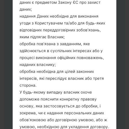
даних є предметом Закону ЄС про захист
Тепер вимкніть пристрій і увійдіть у
даних;
"Download" режим. Усі методи як це
надання Даних необхідне для виконання
зробити:
угоди з Користувачем та/або для будь-яких
Натисніть та утримуйти клавіші:
відповідних переддоговірних зобов’язань,
живлення, збільшення гучності та Bixbi.
яким підлягає Власник;
Натисніть та утримуйте клавіші:
обробка пов’язана з завданням, яке
зменшення та збільшення гучності.
здійснюється в суспільних інтересах або у
Підключивши телефон до ПК
процесі виконання офіційних повноважень,
використовуючи USB кабель.
наданих власнику;
Натисніть та утримуйти клавіші:
обробка необхідна для цілей законних
живлення, збільшення гучності та
інтересів, які переслідує власник або третя
додому.
сторона.
Підключіть USB кабель та натисніть
У будь-якому випадку власник охоче
клавіші: зменшення звуку та Bixbi.
допоможе пояснити конкретну правову
Натисніть та утримуйти клавіші:
основу, яка застосовується до обробки, і
живлення та збільшення гучності.
зокрема, чи є надання персональних даних
Далі підключить телефон до ПК,
обов’язковою або договірною умовою, або ж
програма Odin повина виявити Ваш
умовою, необхідною для укладення договору.
девайс та "COM port number" з'явиться