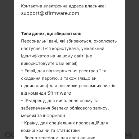
Контактна електронна адреса власника:
support@sfirmware.com
Типи даних, що збираються:
Персональні дані, які збираються, охоплюють
наступне: Ім’я користувача, унікальний
ідентифікатор на нашому сайті (не
використовуйте свій email)
– Email, для підтвердження реєстрації та
скидання паролю, а також (якщо ви
підписалися) для розсилки рекламних листів
Sfirmware
від команди
– IP-адресу, для виявлення спаму та
забезпечення безпеки облікового запису,
мережі та інформації
- Країну, для спеціальних пропозицій для
кожної країни та статистики
ОФІЦІЙНА ПРОШИВКА #92094
– бренд телефону, для спеціальних