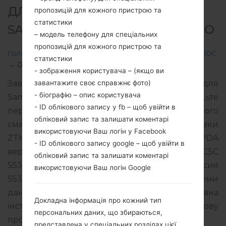
ДЛЯ GT-S5310C -
пропозицій для кожного пристрою та
статистики
SAMSUNGGALAXY POCKET NEO
– модель телефону для спеціальних
пропозицій для кожного пристрою та
Головна
→
Galaxy Pocket Neo
→
SamsungGT-S5310C
статистики
→
GT-S5310C_1_20151030085140_es5yi0p2ws.zip
- зображення користувача – (якщо ви
завантажите своє справжнє фото)
Завантажте останнє оновлення прошивки для
- біографію – опис користувача
Samsung Galaxy Pocket Neo, але не забудьте
- ID облікового запису у fb – щоб увійти в
перевірити, чи відповідає номер моделі вашого
обліковий запис та залишати коментарі
смартфона вказаному GT-S5310C. Код прошивки
використовуючи Ваш логін у Facebook
ZTM для BRAZIL. Продукт поставляється з PDA
- ID облікового запису google – щоб увійти в
версією S5310CVJU0AOJ1 версія CSC
обліковий запис та залишати коментарі
S5310CZTM0AOJ1, MODEM версия
використовуючи Ваш логін Google
S5310CVJU0AOJ1. Версія операційної системи
даної прошивки Android KitKat 4.4.2. Повна
Докладна інформація про кожний тип
інструкція про те, як прошивати стокову
персональних даних, що збираються,
прошивку на пристроях Samsung
тут
представлена у спеціальних розділах цієї