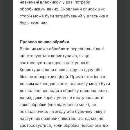
назначені власником у разі потреби
обробниками даних. Оновлений список цих
Завантажте на свій ПК:
Odin 3
.
сторін може бути затребуваний у власника в
Далі завантажте та розпакуйте файл
будь-який час.
прошивки.
Вам потрібно 1 (Вибрати 1 файл
Правова основа обробки
прошивки тут) або 5 (Вибрати 5 файл
Власник може обробляти персональні дані,
прошивки тут) файлів для прошивки:
що стосуються користувачів, якщо
AP: "System & Recovery"
застосовується одне з наступного:
CP: "Modem & Radio"
Користувачі дали свою згоду на одну або
CSC_***: "Country & Region & Operator"
більше конкретних цілей. Примітка: згідно з
HOME_CSC_***: "Country & Region &
деяким законодавством, власнику може бути
Operator"
дозволено проводити обробку персональних
Додайте усі файли у програму Odin 3.
даних, доки користувач не виступає проти
Якщо ви хочете прошити телефон та
такої обробки («не відмовляється»), не
скинути до заводських налаштувань
покладаючись на згоду або будь-яку іншу з
оберіть CSC_***, у іншому випадку
наступних правових підстав. Це, однак, не
виберіть HOME_CSC_*** для
застосовується, коли обробка персональних
збереження Ваших даних.