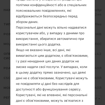
політики конфіденційності або в спеціальних
НАЗВА ФАЙЛУ
GT-S5310C_1_20151030085140_es5yi
пояснювальних повідомленнях, які
0p2ws
відображаються безпосередньо перед
збором даних.
ТИП ПРОШИВКИ
4 files
Персональні дані можуть вільно надаватися
користувачем або, у випадку з даними про
РОЗМІР ФАЙЛУ
598.58 MiB
використання, збиратися автоматично при
МОДЕЛЬ
Samsung GT-S5310C
використанні цього додатка.
Якщо не вказано інше, всі дані, які
ОПЕРАЦІЙНА
Android KitKat 4.4.2
вимагаються цим додатком, є обов’язковими,
СИСТЕМА
і у разі ненадання цих даних додаток не
зможе надати свої послуги. У випадках, коли
PDA/AP ВЕРСІЯ
S5310CVJU0AOJ1
в цьому додатку прямо зазначено, що деякі
CSC ВЕРСІЯ
S5310CZTM0AOJ1
дані не є обов’язковими, Користувачі можуть
не повідомляти ці дані без наслідків для
MODEM/CP ВЕРСІЯ
S5310CVJU0AOJ1
доступності або функціонування сервісу.
Користувачі, які не впевнені, які персональні
РЕГІОН
ZTM
дані є обов’язковими, можуть зв’язатися з