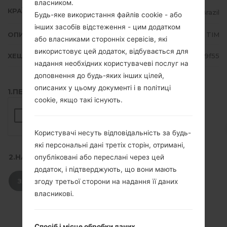
власником.
КРАЇНА
Brazil
Будь-яке використання файлів cookie - або
інших засобів відстеження - цим додатком
ОПИС
TIM
або власниками сторонніх сервісів, які
використовує цей додаток, відбувається для
ХЕШ
dced27af1a98da247c1192a3ee839f55
надання необхідних користувачеві послуг на
доповнення до будь-яких інших цілей,
описаних у цьому документі і в політиці
1.ПЕРЕВІРТИ НАЯВНІСТЬ RECAPTCHA
cookie, якщо такі існують.
Користувачі несуть відповідальність за будь-
які персональні дані третіх сторін, отримані,
2.НАТИСНІТЬ, ЩОБ ЗАВАНТАЖИТИ
опубліковані або переслані через цей
додаток, і підтверджують, що вони мають
ЗАВАНТАЖИТИ
згоду третьої сторони на надання її даних
власникові.
Спосіб і місце обробки даних