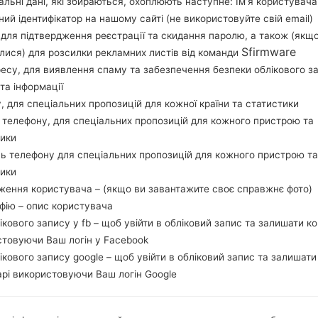
льні дані, які збираються, охоплюють наступне: Ім’я користувача
Завантажте останнє оновлення прошивки для
ний ідентифікатор на нашому сайті (не використовуйте свій email)
забудьте перевірити, чи відповідає номер м
, для підтвердження реєстрації та скидання паролю, а також (якщ
G165N. Код прошивки KOO для KOREA. Про
Sfirmware
лися) для розсилки рекламних листів від команди
G165NKOU1AQJ3 версія CSC G165NKOO1AQJ3, 
ресу, для виявлення спаму та забезпечення безпеки облікового з
операційної системи даної прошивки Android Mar
та інформації
як прошивати стокову прошивку на пристроях
у, для спеціальних пропозицій для кожної країни та статистики
 телефону, для спеціальних пропозицій для кожного пристрою та
тики
НАЗВА ФАЙЛУ
SM-G165N_1_20171114142414_9u
Т
ь телефону для спеціальних пропозицій для кожного пристрою та
4m67adf8_fac
тики
РОЗМІР ФАЙЛУ
1.49 GiB
М
ження користувача – (якщо ви завантажите своє справжнє фото)
афію – опис користувача
ОПЕРАЦІЙНА
Android Marshmallow 6.0.1
PD
лікового запису у fb – щоб увійти в обліковий запис та залишати к
СИСТЕМА
стовуючи Ваш логін у Facebook
лікового запису google – щоб увійти в обліковий запис та залишати
CSC ВЕРСІЯ
G165NKOO1AQJ3
MO
рі використовуючи Ваш логін Google
РЕГІОН
KOO
КР