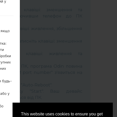
ий у
тримуйте клавіші: зменшення та
сті. Підключивши телефон до ПК
 кабель.
муйти клавіші: живлення, збільшення
, якщо
ель та натисніть клавіші: зменшення
тка:
ити
тримуйти клавіші: живлення та
бробки
тупних
лефон до ПК, програма Odin повина
ьних
 та "COM port number" з'явиться на
я будь-
t" час та "Auto-Reboot".
ть кнопку "Start". Ваш девайс
 або у
ідєднається від ПК.
бо
This website uses cookies to ensure you get