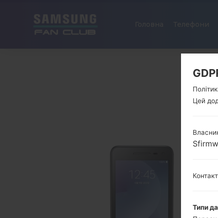
Головна
Телефони
GDP
Політик
Цей дод
Власник
Sfirm
Контак
Типи д