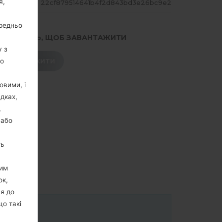
я,
ЕШ
22cf879514641b4f2d843bd3e26bc9e2
ередньо
.НАТИСНІТЬ, ЩОБ ЗАВАНТАЖИТИ
у з
го
ЗАВАНТАЖИТИ
овими, і
дках,
,
 або
ть
цим
ок,
ня до
що такі