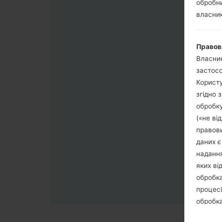
обробни
власник
Правов
Власник
застосо
Користу
згідно 
обробку
(«не ві
правови
даних є
надання
яких ві
обробка
процесі
обробка
третя с