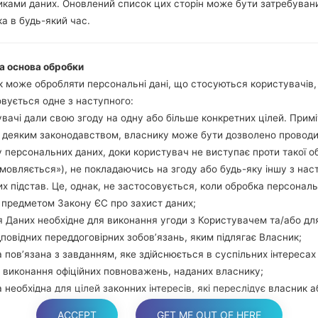
ками даних. Оновлений список цих сторін може бути затребуван
гучності та Bixbi.
а в будь-який час.
Натисніть та у
збільшення гучно
використовуючи USB
а основа обробки
Натисніть та утри
 може обробляти персональні дані, що стосуються користувачів
гучності та додому.
вується одне з наступного:
Підключіть USB каб
вачі дали свою згоду на одну або більше конкретних цілей. Примі
звуку та Bixbi.
з деяким законодавством, власнику може бути дозволено провод
Натисніть та у
 персональних даних, доки користувач не виступає проти такої о
збільшення гучності.
дмовляється»), не покладаючись на згоду або будь-яку іншу з нас
Далі підключить те
х підстав. Це, однак, не застосовується, коли обробка персонал
виявити Ваш девайс
 предметом Закону ЄС про захист даних;
екрані.
 Даних необхідне для виконання угоди з Користувачем та/або дл
Вказуйте лише "F.Rese
дповідних переддоговірних зобов’язань, яким підлягає Власник;
В кінці натисні
 пов’язана з завданням, яке здійснюється в суспільних інтересах
перезагрузиться та в
 виконання офіційних повноважень, наданих власнику;
 необхідна для цілей законних інтересів, які переслідує власник а
торона.
ACCEPT
GET ME OUT OF HERE