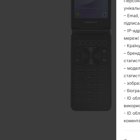
Персона
унікаль
– Email
підписа
– IP-ад
мережі 
- Країн
– бренд
статис
– модел
статис
- зобра
- біогр
- ID об
викори
- ID об
комента