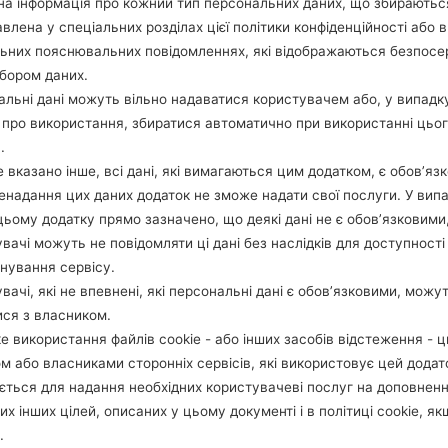
а інформація про кожний тип персональних даних, що збираютьс
ОПИС
KOO
Х
влена у спеціальних розділах цієї політики конфіденційності або в
льних пояснювальних повідомленнях, які відображаються безпос
бором даних.
1.ПЕРЕВІРТИ НАЯВНІСТЬ RECAPTCHA
2
льні дані можуть вільно надаватися користувачем або, у випадк
про використання, збиратися автоматично при використанні цьо
.
 вказано інше, всі дані, які вимагаються цим додатком, є обов’язк
ненадання цих даних додаток не зможе надати свої послуги. У випа
цьому додатку прямо зазначено, що деякі дані не є обов’язковими
вачі можуть не повідомляти ці дані без наслідків для доступності
нування сервісу.
вачі, які не впевнені, які персональні дані є обов’язковими, можу
ися з власником.
е використання файлів cookie - або інших засобів відстеження - 
м або власниками сторонніх сервісів, які використовує цей додат
ється для надання необхідних користувачеві послуг на доповнен
их інших цілей, описаних у цьому документі і в політиці cookie, як
Інструкції
.