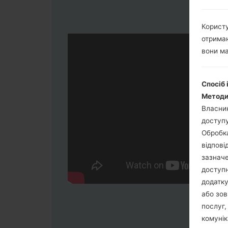
Користу
отриман
вони ма
Спосіб 
Методи
Власник
доступу
Обробка
відпові
зазначе
доступн
додатку
або зов
послуг,
комунік