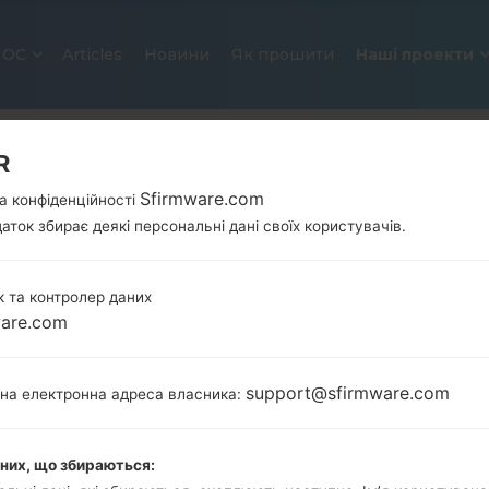
ОС
Articles
Новини
Як прошити
Наші проекти
R
Sfirmware.com
а конфіденційності
аток збирає деякі персональні дані своїх користувачів.
 та контролер даних
ware.com
ОФІЦІЙНА ПРОШИВКА #93334 Д
SAMSUNGGALAXY FOLDER 2 3G
support@sfirmware.com
тна електронна адреса власника:
Головна
→
Galaxy Folder 2 3G
→
SamsungSM-G165N
G165N_1_20171114142414_9u4m67adf8_fac.zip
аних, що збираються: