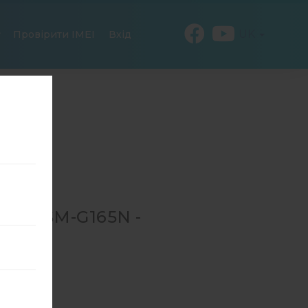
UK
Провірити IMEI
Вхід
ЛЯ SM-G165N -
→
SM-