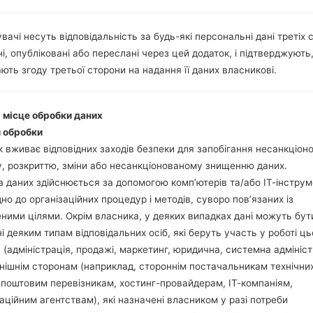
вачі несуть відповідальність за будь-які персональні дані третіх с
і, опубліковані або переслані через цей додаток, і підтверджують
Завантажте на свій П
ють згоду третьої сторони на надання її даних власникові.
Далі завантажте та 
Вам потрібно 1 (Ви
(Вибрати 5 файл про
і місце обробки даних
AP: "System & Recov
 обробки
CP: "Modem & Radio
 вживає відповідних заходів безпеки для запобігання несанкціо
CSC_***: "Country &
, розкриттю, зміни або несанкціонованому знищенню даних.
HOME_CSC_***: "Cou
 даних здійснюється за допомогою комп’ютерів та/або ІТ-інструм
Додайте усі файли у 
дно до організаційних процедур і методів, суворо пов’язаних із
Якщо ви хочете 
ними цілями. Окрім власника, у деяких випадках дані можуть бут
заводських налашт
і деяким типам відповідальних осіб, які беруть участь у роботі ць
випадку виберіть H
 (адміністрація, продажі, маркетинг, юридична, системна адмініст
даних.
нішнім сторонам (наприклад, стороннім постачальникам технічни
Тепер вимкніть прис
 поштовим перевізникам, хостинг-провайдерам, ІТ-компаніям,
Усі методи як це зро
аційним агентствам), які назначені власником у разі потреби
Натисніть та утри