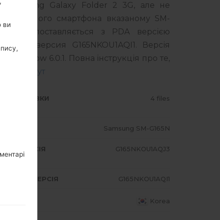
,
 Samsung Galaxy Folder 2 3G, але не
оделі вашого смартфона вказаному SM-
о ви
дукт поставляється з PDA версією
MODEM версия G165NKOU1AQI1. Версія
апису,
shmallow 6.0.1. Повна інструкція про те,
 Samsung
тут
ИП ПРОШИВКИ
4 files
ОДЕЛЬ
Samsung SM-G165N
A/AP ВЕРСІЯ
G165NKOU1AQJ3
оментарі
DEM/CP ВЕРСІЯ
G165NKOU1AQI1
АЇНА
Korea