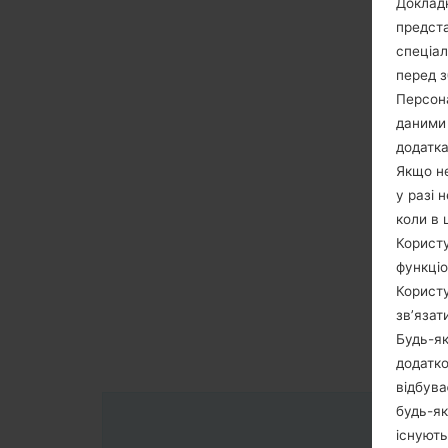
Докладн
предста
спеціа
перед з
Персона
даними 
додатка
Якщо не
у разі 
коли в 
Користу
функціо
Користу
зв’язат
Будь-як
додатко
відбува
будь-як
існують