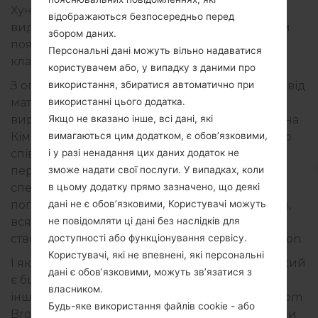
Хунмін Кім. Він заявив, що саме їх здатність
відображаються безпосередньо перед
виділятися серед натовпу зробила можливим
збором даних.
появу такого футуристичного і водночас
Персональні дані можуть вільно надаватися
класичного пристрою.
користувачем або, у випадку з даними про
З огляду на те, що ці дві галузі дуже різняться, від
використання, збиратися автоматично при
матеріалів, що використовуються, до
використанні цього додатка.
виробничих процесів, за словами Генрі Хунміна
Якщо не вказано інше, всі дані, які
Кіма, обом компаніям було дуже важливо тісно
вимагаються цим додатком, є обов’язковими,
співпрацювати, щоб зрозуміти ці відмінності,
і у разі ненадання цих даних додаток не
перш ніж приступати до розробки першого
зможе надати свої послуги. У випадках, коли
спеціального видання . Беручи до уваги
в цьому додатку прямо зазначено, що деякі
попередній досвід та знаходячи нові рішення,
дані не є обов’язковими, Користувачі можуть
вся команда наполегливо працювала над
не повідомляти ці дані без наслідків для
створенням Galaxy Z Fold 2 Thom Browne Edition.
доступності або функціонування сервісу.
Користувачі, які не впевнені, які персональні
І який був результат? Пристрій з дизайном, який
дані є обов’язковими, можуть зв’язатися з
є більш преміальним і повним, ніж будь-який
власником.
інший дизайн смартфона. Він має логотип Thom
Будь-яке використання файлів cookie - або
Browne та фірмову смужку бренду, яка завдяки