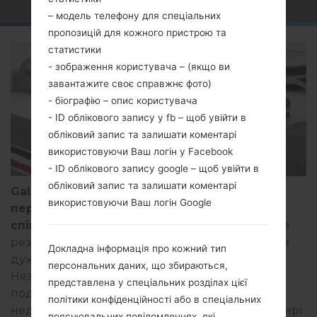
– модель телефону для спеціальних
пропозицій для кожного пристрою та
статистики
- зображення користувача – (якщо ви
завантажите своє справжнє фото)
- біографію – опис користувача
- ID облікового запису у fb – щоб увійти в
обліковий запис та залишати коментарі
використовуючи Ваш логін у Facebook
- ID облікового запису google – щоб увійти в
обліковий запис та залишати коментарі
Galaxy Z Fold 2 Thom Browne Edition - не
використовуючи Ваш логін Google
перший пристрій Samsung, створений у
співпраці з будинком моди Тома Брауна
. Це
результат неймовірної роботи двох компаній з
Докладна інформація про кожний тип
дуже різних областей: технологій та моди.
персональних даних, що збираються,
Незважаючи на різне походження, вони
представлена у спеціальних розділах цієї
поділяють спільну філософію, як це сказав в
політики конфіденційності або в спеціальних
недавньому інтерв'ю провідний дизайнер Генрі
пояснювальних повідомленнях, які