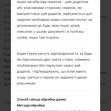
інших засобів відстеження - цим додатком
інноваційній техніці, здається, має фактуру
або власниками сторонніх сервісів, які
тканини. Але не тільки сам пристрій отримав
використовує цей додаток, відбувається для
фірмовий дизайн, а й зарядний пристрій, Galaxy
надання необхідних користувачеві послуг на
Watch 3 та Galaxy Buds Live. Щоб створити
доповнення до будь-яких інших цілей,
відчуття єдності, вони також представили нові
описаних у цьому документі і в політиці
параметри блокування екрана, піктограми,
cookie, якщо такі існують.
фотофільтри тощо.
На запитання про цільову аудиторію для
Користувачі несуть відповідальність за будь-
Galaxy Z Fold 2 Видання Тома Брауна, Генрі
які персональні дані третіх сторін, отримані,
Хунмін Кім відповів, що пристрій
опубліковані або переслані через цей
призначений для тих, хто хоче відчути
додаток, і підтверджують, що вони мають
найкращі як технології, так і моду. Очевидно,
згоду третьої сторони на надання її даних
що це стосується тих, хто може витратити
власникові.
3299 доларів на це відчуття ексклюзивності.
Спосіб і місце обробки даних
0
Коментарі
783
15.09.2020
Методи обробки