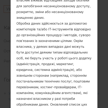
Власник вживає відповідних заходів безпеки
для запобігання несанкціонованому доступу,
Увійти
щоб залишити коментар.
розкриттю, зміни або несанкціонованому
знищенню даних.
Обробка даних здійснюється за допомогою
Категорії
комп’ютерів та/або ІТ-інструментів відповідно
до організаційних процедур і методів, суворо
Оновлення
(1)
пов’язаних із зазначеними цілями. Окрім
власника, у деяких випадках дані можуть
Останні новини
(113)
бути доступні деяким типам відповідальних
осіб, які беруть участь у роботі цього додатку
Регіони
(1)
(адміністрація, продажі, маркетинг,
юридична, системна адміністрація), або
зовнішнім сторонам (наприклад, стороннім
Головні новини:
постачальникам технічних послуг, поштовим
перевізникам, хостинг-провайдерам, ІТ-
компаніям, комунікаційним агентствам), які
У 2022 році Samsung планує оновити свої ноутбуки
назначені власником у разі потреби
трьома способами
обробниками даних. Оновлений список цих