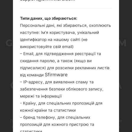
Типи даних, що збираються:
Персональні дані, які збираються, охоплюють
наступне: Ім’я користувача, унікальний
ідентифікатор на нашому сайті (не
GALAXY Z FOLD 2 THOM
використовуйте свій email)
– Email, для підтвердження реєстрації та
BROWNE EDITION:
скидання паролю, а також (якщо ви
підписалися) для розсилки рекламних листів
СПІЛЬНА РОБОТА У
Sfirmware
від команди
– IP-адресу, для виявлення спаму та
СВІТІ ТЕХНОЛОГІЙ ТА
забезпечення безпеки облікового запису,
мережі та інформації
МОДИ
- Країну, для спеціальних пропозицій для
кожної країни та статистики
– бренд телефону, для спеціальних
Головна
→
Новини
→
Galaxy Z Fold 2 Thom Browne
пропозицій для кожного пристрою та
Edition: спільна робота у світі технологій та моди
статистики