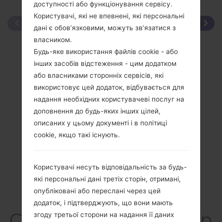
доступності або функціонування сервісу.
Користувачі, які не впевнені, які персональні
дані є обов’язковими, можуть зв’язатися з
власником.
Будь-яке використання файлів cookie - або
інших засобів відстеження - цим додатком
або власниками сторонніх сервісів, які
використовує цей додаток, відбувається для
надання необхідних користувачеві послуг на
доповнення до будь-яких інших цілей,
описаних у цьому документі і в політиці
cookie, якщо такі існують.
Користувачі несуть відповідальність за будь-
які персональні дані третіх сторін, отримані,
опубліковані або переслані через цей
додаток, і підтверджують, що вони мають
СпецифікаціяSamsun
згоду третьої сторони на надання її даних