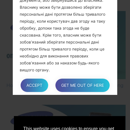
документа, або звернувшись до власника.
Власнику може бути дозволено зберігати
персональні дані протягом більш тривалого
періоду, коли користувач дав згоду на таку
обробку, допоки така згода не буде
скасована. Крім того, власник може бути
зобов’язаний зберігати персональні дані
протягом більш тривалого періоду, коли це
необхідно для виконання правових
зобов’язання або за наказом будь-якого
вищого органу.
ACCEPT
GET ME OUT OF HERE
How to Factory Reset through menu on Samsung
Після закінчення періоду зберігання
Galaxy Gio GT-S5660?
персональні дані видаляються. Тож, право на
доступ, право на видалення, право на
виправлення та право на перенесення даних
не можуть виконуватися після закінчення
строку зберігання.
This website uses cookies to ensure you get