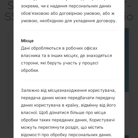
S5660M(Samsung GT-
зокрема, чи є надання персональних даних
S5660M) akaGalaxy Gio
обов’язковою або договірною умовою, або ж
умовою, необхідною для укладення договору.
07
Місце
ТРАВ.
Дані обробляються в робочих офісах
власника та в інших місцях, де знаходяться
сторони, які беруть участь у процесі
обробки.
Залежно від місцезнаходження користувача,
передача даних може передбачати передачу
Як видалити усі дані з телефона
даних користувача в країну, відмінну від його
Samsung Galaxy Tab,...
власної. Щоб дізнатися більше про місце
обробки таких переданих даних, Користувачі
можуть переглянути розділ, що містить
відомості про обробку персональних даних.