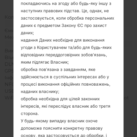
щільність пікселів на
покладаючись на згоду або будь-яку іншу з
дюйм)
наступних правових підстав. Це, однак, не
Кольори екрану
16M кольорів
застосовується, коли обробка персональних
Акамулятор і клавіатура
даних є предметом Закону ЄС про захист
Ємність акумулятора
Li-Ion1350mAh
даних;
Механічна клавіатура
-
надання Даних необхідне для виконання
Інтерфейси
угоди з Користувачем та/або для будь-яких
Вихід для аудіо
3.5mm jack
відповідних переддоговірних зобов’язань,
Bluetooth
версія 3.1, A2DP
яким підлягає Власник;
DLNA
-
обробка пов’язана з завданням, яке
GPS
A-GPS
здійснюється в суспільних інтересах або у
Інфрачервоний порт
-
NFC
-
процесі виконання офіційних повноважень,
USB
microUSB 2.0
наданих власнику;
WiFi
Wi-Fi 802.11 b/g/n, hotspot
обробка необхідна для цілей законних
інтересів, які переслідує власник або третя
сторона.
У будь-якому випадку власник охоче
Articles LGGT-
допоможе пояснити конкретну правову
основу, яка застосовується до обробки, і