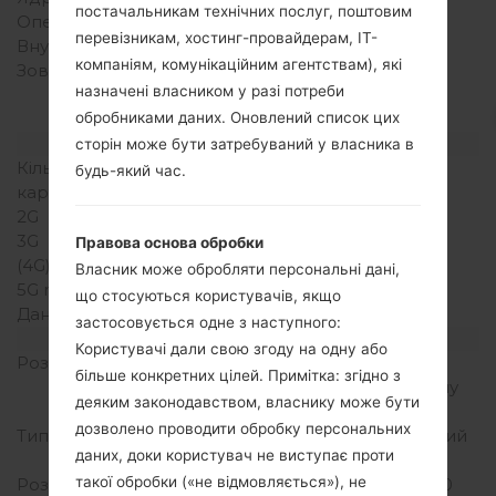
постачальникам технічних послуг, поштовим
Оперативна память
278MB
перевізникам, хостинг-провайдерам, ІТ-
Внутрішня память
150MB
компаніям, комунікаційним агентствам), які
Зовнішня память
microSD, до 32 GB
назначені власником у разі потреби
(виділений слот), 2 GB
included
обробниками даних. Оновлений список цих
Мережа та дані
сторін може бути затребуваний у власника в
Кількість місць для сім
Міні SIM
будь-який час.
карт
2G
GSM 850/1900MHz
3G
HSDPA 850/2100MHz
Правова основа обробки
(4G) LTE
-
Власник може обробляти персональні дані,
5G network
що стосуються користувачів, якщо
Дані
GPRS/EDGE
застосовується одне з наступного:
Дисплей
Користувачі дали свою згоду на одну або
Розмір екрану
3.2 дюйма (~48.0%
більше конкретних цілей. Примітка: згідно з
співвідношення екрану
деяким законодавством, власнику може бути
до тіла)
дозволено проводити обробку персональних
Тип екрану
TFT ємнісний сенсорний
даних, доки користувач не виступає проти
екран
такої обробки («не відмовляється»), не
Розширення екрану
320 x 480 пікселів (~180