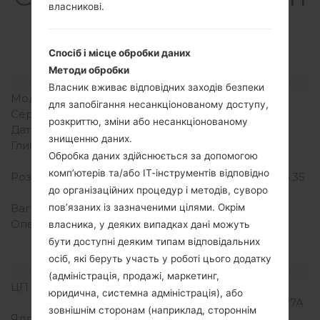
власникові.
g GT-S5660MGalaxy
Gio
Спосіб і місце обробки даних
Методи обробки
Модель та її характеристики
Власник вживає відповідних заходів безпеки
Модель
SamsungGT-S5660M
для запобігання несанкціонованому доступу,
Серія
Galaxy Gio
розкриттю, зміни або несанкціонованому
Дата випуску
Березень, 2011
знищенню даних.
Глибина
12.2 міліметрів (0.48
Обробка даних здійснюється за допомогою
дюйма)
комп’ютерів та/або ІТ-інструментів відповідно
Розміри (ширина/висота)
110.5 x 57.5 міліметрів (4.35
до організаційних процедур і методів, суворо
x 2.26 дюйма)
Вага
102 грам (3.60 унції)
пов’язаних із зазначеними цілями. Окрім
Операційна система
Android 2.2 (Froyo),
власника, у деяких випадках дані можуть
upgradable to 2.3
бути доступні деяким типам відповідальних
(Gingerbread)
осіб, які беруть участь у роботі цього додатку
Апаратне забезпечення
(адміністрація, продажі, маркетинг,
ЦП (процесор)
800MHz Qualcomm
юридична, системна адміністрація), або
Snapdragon S1 MSM7227A
зовнішнім сторонам (наприклад, стороннім
Ядра процесора
Одноядерний