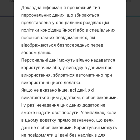
Головна
→
Серія
→
Galaxy Gio
→
SamsungGT-S5660M
Докладна інформація про кожний тип
персональних даних, що збираються,
представлена у спеціальних розділах цієї
ОглядSamsung GT-
політики конфіденційності або в спеціальних
S5660MGalaxy Gio
пояснювальних повідомленнях, які
відображаються безпосередньо перед
збором даних.
Персональні дані можуть вільно надаватися
користувачем або, у випадку з даними про
використання, збиратися автоматично при
Порівняти
використанні цього додатка.
Якщо не вказано інше, всі дані, які
вимагаються цим додатком, є обов’язковими,
і у разі ненадання цих даних додаток не
зможе надати свої послуги. У випадках, коли
в цьому додатку прямо зазначено, що деякі
дані не є обов’язковими, Користувачі можуть
не повідомляти ці дані без наслідків для