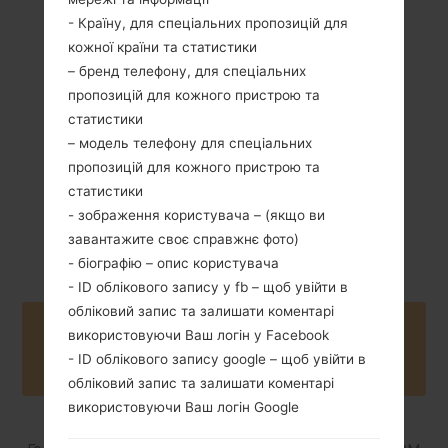
- Країну, для спеціальних пропозицій для
кожної країни та статистики
102 грам (3.60
Li-Ion1350mAh
унції)
– бренд телефону, для спеціальних
пропозицій для кожного пристрою та
статистики
– модель телефону для спеціальних
пропозицій для кожного пристрою та
статистики
- зображення користувача – (якщо ви
Березень, 2011
NA
завантажите своє справжнє фото)
- біографію – опис користувача
- ID облікового запису у fb – щоб увійти в
обліковий запис та залишати коментарі
Buy accessories on Amazon
використовуючи Ваш логін у Facebook
- ID облікового запису google – щоб увійти в
обліковий запис та залишати коментарі
використовуючи Ваш логін Google