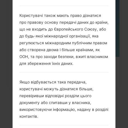
08
ТРАВ.
Користувачі також мають право дізнатися
про правову основу передачі даних до країни,
що не входить до Європейського Союзу, або
до будь-якої міжнародної організації, яка
регулюється міжнародним публічним правом
або створена двома і більше країнами, як
ООН, та про заходи безпеки, вжиті власником
для збереження їхніх даних.
Як видалити усі дані з телефону
через меню на Samsung...
Якщо відбувається така передача,
користувачі можуть дізнатися більше,
перевіривши відповідні розділи цього
документу або спитавши у власника,
використовуючи інформацію, надану в розділі
контактів.