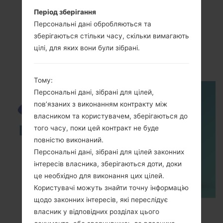
Період зберігання
Персональні дані обробляються та
зберігаються стільки часу, скільки вимагають
ВідеоSamsung GT-
цілі, для яких вони були зібрані.
S5660MGalaxy Gio
Тому:
Персональні дані, зібрані для цілей,
пов’язаних з виконанням контракту між
власником та користувачем, зберігаються до
того часу, поки цей контракт не буде
повністю виконаний.
Персональні дані, зібрані для цілей законних
інтересів власника, зберігаються доти, доки
це необхідно для виконання цих цілей.
Користувачі можуть знайти точну інформацію
щодо законних інтересів, які переслідує
How to Enable Developer Options & USB
власник у відповідних розділах цього
Debugging on Samsung ?