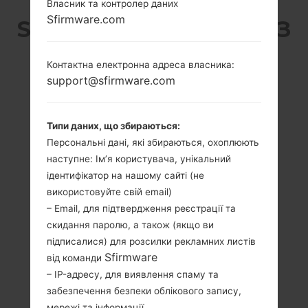
Власник та контролер даних
Sfirmware.com
SAMSUNG GT-S5660M З
СЕРІЇ GALAXY GIO
Контактна електронна адреса власника:
support@sfirmware.com
Типи даних, що збираються:
Персональні дані, які збираються, охоплюють
3.2 дюйма
800MHz
наступне: Ім’я користувача, унікальний
(~48.0%
Qualcomm
ідентифікатор на нашому сайті (не
співвідношення
Snapdragon S1
використовуйте свій email)
екрану до тіла)
MSM7227A
– Email, для підтвердження реєстрації та
320 x 480 пікселів
278MB
скидання паролю, а також (якщо ви
(~180 щільність
пікселів на дюйм)
підписалися) для розсилки рекламних листів
Sfirmware
від команди
– IP-адресу, для виявлення спаму та
забезпечення безпеки облікового запису,
мережі та інформації