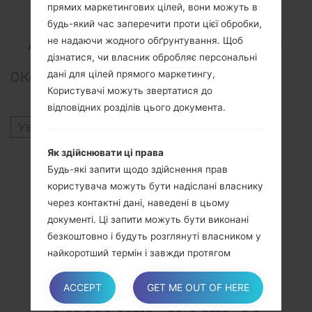
ВідеоSamsung SM-
прямих маркетингових цілей, вони можуть в
будь-який час заперечити проти цієї обробки,
A716U1Galaxy A71 5G
не надаючи жодного обґрунтування. Щоб
дізнатися, чи власник обробляє персональні
дані для цілей прямого маркетингу,
0
Коментарі
Користувачі можуть звертатися до
відповідних розділів цього документа.
Увійти
щоб залишити коментар.
Як здійснювати ці права
Інші моделі з цієї серії
Будь-які запити щодо здійснення прав
SamsungGalaxy A71 5GSM-A7160
користувача можуть бути надіслані власнику
SamsungGalaxy A71 5GSM-A716B
через контактні дані, наведені в цьому
SamsungGalaxy A71 5GSM-A716S
документі. Ці запити можуть бути виконані
SamsungGalaxy A71 5GSM-A716U
безкоштовно і будуть розглянуті власником у
SamsungGalaxy A71 5GSM-A716V
найкоротший термін і завжди протягом
одного місяця.
ACCEPT
GET ME OUT OF HERE