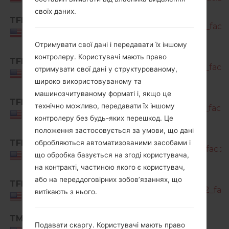
своїх даних.
SM-
TFN
A716U1_1_20210820162135_bxj8vfyv9d_fac.z
USA
Отримувати свої дані і передавати їх іншому
SM-
контролеру. Користувачі мають право
TFN
A716U1_1_20211122185101_yktpyw798v_fac.z
отримувати свої дані у структурованому,
USA
широко використовуваному та
машинозчитуваному форматі і, якщо це
SM-
TFN
технічно можливо, передавати їх іншому
A716U1_1_20220124122400_fhs8iull90_fac.z
USA
контролеру без будь-яких перешкод. Це
положення застосовується за умови, що дані
SM-
TFN
обробляються автоматизованими засобами і
A716U1_1_20220406112151_4jdhnis8y3_fac.zi
USA
що обробка базується на згоді користувача,
на контракті, частиною якого є користувач,
SM-
або на переддоговірних зобов’язаннях, що
TFN
A716U1_2_20220422032501_6ptiv9j432_fac.
витікають з нього.
USA
TMB
SM-
Подавати скаргу. Користувачі мають право