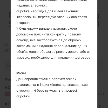
наданих власнику;
обробка необхідна для цілей законних
ПрошивкиSamsung
інтересів, які переслідує власник або третя
SM-A716U1Galaxy A71
сторона.
У будь-якому випадку власник охоче
5G
допоможе пояснити конкретну правову
основу, яка застосовується до обробки, і
Описання регіонів прошивок телефонів
зокрема, чи є надання персональних даних
Samsung
обов’язковою або договірною умовою, або ж
умовою, необхідною для укладення договору.
Місце
Дані обробляються в робочих офісах
Регіон
Назва файлу
власника та в інших місцях, де знаходяться
Регіон
Назва файлу
ACG
SM-
сторони, які беруть участь у процесі
A716U1_1_20210216153106_04fxelg1nj_fac.zip
USA
обробки.
SM-
ACG
A716U1_1_20210820162135_bxj8vfyv9d_fac.z