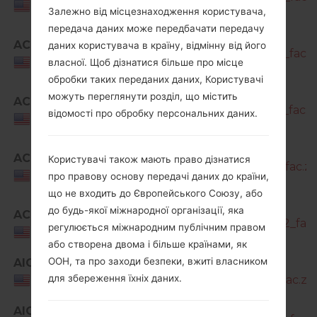
USA
Залежно від місцезнаходження користувача,
передача даних може передбачати передачу
SM-
ACG
даних користувача в країну, відмінну від його
A716U1_1_20211122185101_yktpyw798v_fac.z
USA
власної. Щоб дізнатися більше про місце
обробки таких переданих даних, Користувачі
SM-
можуть переглянути розділ, що містить
ACG
A716U1_1_20220124122400_fhs8iull90_fac.z
відомості про обробку персональних даних.
USA
SM-
ACG
Користувачі також мають право дізнатися
A716U1_1_20220406112151_4jdhnis8y3_fac.zi
USA
про правову основу передачі даних до країни,
що не входить до Європейського Союзу, або
SM-
до будь-якої міжнародної організації, яка
ACG
A716U1_2_20220422032501_6ptiv9j432_fac.
регулюється міжнародним публічним правом
USA
або створена двома і більше країнами, як
ООН, та про заходи безпеки, вжиті власником
AIO
SM-
для збереження їхніх даних.
A716U1_1_20210216153106_04fxelg1nj_fac.zip
USA
SM-
AIO