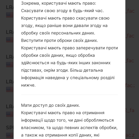
SM-
Зокрема, користувачі мають право:
LRA
A716U1_1_20210820162135_bxj8vfyv9d_fac.z
Скасувати свою згоду в будь-який час.
USA
Користувачі мають право скасувати свою
згоду, якщо раніше вони давали згоду на
SM-
LRA
обробку своїх персональних даних.
A716U1_1_20211122185101_yktpyw798v_fac.z
USA
Виступити проти оброки своїх даних.
Користувачі мають право заперечувати проти
SM-
обробки своїх даних, якщо обробка
LRA
A716U1_1_20220124122400_fhs8iull90_fac.z
здійснюється на будь-яких інших законних
USA
підставах, окрім згоди. Більш детальна
SM-
інформація наведена у спеціальному розділі
LRA
A716U1_1_20220406112151_4jdhnis8y3_fac.zi
нижче.
USA
SM-
Мати доступ до своїх даних.
LRA
A716U1_2_20220422032501_6ptiv9j432_fac.
Користувачі мають право на отримання
USA
інформації щодо того, чи дані обробляються
SPR
SM-
власником, та щодо певних аспектів обробки,
A716U1_1_20210216153106_04fxelg1nj_fac.zip
USA
а також на отримання копії даних, які