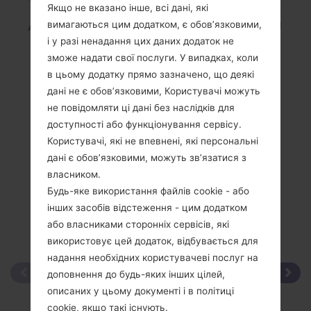
Якщо не вказано інше, всі дані, які
A716U1Galaxy A71 5G
вимагаються цим додатком, є обов’язковими,
і у разі ненадання цих даних додаток не
зможе надати свої послуги. У випадках, коли
в цьому додатку прямо зазначено, що деякі
дані не є обов’язковими, Користувачі можуть
не повідомляти ці дані без наслідків для
Порівняти
доступності або функціонування сервісу.
Користувачі, які не впевнені, які персональні
дані є обов’язковими, можуть зв’язатися з
власником.
Будь-яке використання файлів cookie - або
інших засобів відстеження - цим додатком
або власниками сторонніх сервісів, які
використовує цей додаток, відбувається для
надання необхідних користувачеві послуг на
доповнення до будь-яких інших цілей,
описаних у цьому документі і в політиці
cookie, якщо такі існують.