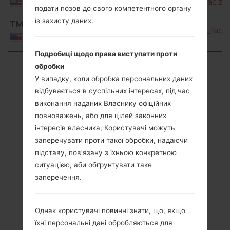
A716U1_1_20210216153106_04fxelg1nj_fac.zip
USA
подати позов до свого компетентного органу
SM-
із захисту даних.
TMB
A716U1_1_20210820162135_bxj8vfyv9d_fac.z
USA
Подробиці щодо права виступати проти
Showing 1 to 50 of 90 entries
обробки
У випадку, коли обробка персональних даних
Previous
1
2
Next
відбувається в суспільних інтересах, під час
виконання наданих Власнику офіційних
повноважень, або для цілей законних
інтересів власника, Користувачі можуть
заперечувати проти такої обробки, надаючи
підставу, пов’язану з їхньою конкретною
ситуацією, аби обґрунтувати таке
заперечення.
Однак користувачі повинні знати, що, якщо
їхні персональні дані обробляються для