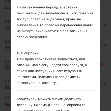
CCT
A716U1_1_20210820162135_bxj8vfyv9d_fac.z
Після закінчення періоду зберігання
USA
персональні дані видаляються. Тож, право на
SM-
доступ, право на видалення, право на
CCT
A716U1_1_20211122185101_yktpyw798v_fac.z
виправлення та право на перенесення даних
USA
не можуть виконуватися після закінчення
строку зберігання.
SM-
CCT
A716U1_1_20220124122400_fhs8iull90_fac.z
USA
Цілі обробки
SM-
Дані щодо користувача збираються, аби
CCT
A716U1_1_20220406112151_4jdhnis8y3_fac.zi
власник мав змогу надати свої послуги, а
USA
також для наступних цілей: керування
контактами, надсилання повідомлень і
SM-
CCT
коментування контенту.
A716U1_2_20220422032501_6ptiv9j432_fac.
USA
CHA
SM-
Користувачі можуть знайти додаткову
A716U1_1_20210216153106_04fxelg1nj_fac.zip
USA
детальну інформацію про цілі обробки та
конкретні персональні дані, що