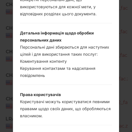
SM-
CHA
використовуються для кожної мети, у
A716U1_1_20210820162135_bxj8vfyv9d_fac.z
USA
відповідних розділах цього документа.
SM-
CHA
A716U1_1_20211122185101_yktpyw798v_fac.z
Детальна інформація щодо обробки
USA
персональних даних
Персональні дані збираються для наступних
SM-
CHA
цілей і для використання таких послуг:
A716U1_1_20220124122400_fhs8iull90_fac.z
USA
Коментування контенту
Керування контактами та надсилання
SM-
CHA
повідомлень
A716U1_1_20220406112151_4jdhnis8y3_fac.zi
USA
Права користувачів
SM-
CHA
Користувачі можуть користуватися певними
A716U1_2_20220422032501_6ptiv9j432_fac.
USA
правами щодо своїх даних, що обробляються
власником.
LRA
SM-
A716U1_1_20210216153106_04fxelg1nj_fac.zip
USA