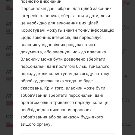
повністю виконаний.
A716U1_1_20210820162135_bxj8vfyv9d_fac.z
USA
Персональні дані, зібрані для цілей законних
інтересів власника, зберігаються доти, доки
SM-
це необхідно для виконання цих цілей.
ATT
A716U1_1_20211122185101_yktpyw798v_fac.z
Користувачі можуть знайти точну інформацію
USA
щодо законних інтересів, які переслідує
SM-
власник у відповідних розділах цього
ATT
A716U1_1_20220124122400_fhs8iull90_fac.z
документа, або звернувшись до власника.
USA
Власнику може бути дозволено зберігати
персональні дані протягом більш тривалого
SM-
ATT
періоду, коли користувач дав згоду на таку
A716U1_1_20220406112151_4jdhnis8y3_fac.zi
USA
обробку, допоки така згода не буде
скасована. Крім того, власник може бути
SM-
зобов’язаний зберігати персональні дані
ATT
A716U1_2_20220422032501_6ptiv9j432_fac.
протягом більш тривалого періоду, коли це
USA
необхідно для виконання правових
CCT
SM-
зобов’язання або за наказом будь-якого
A716U1_1_20210216153106_04fxelg1nj_fac.zip
USA
вищого органу.
SM-