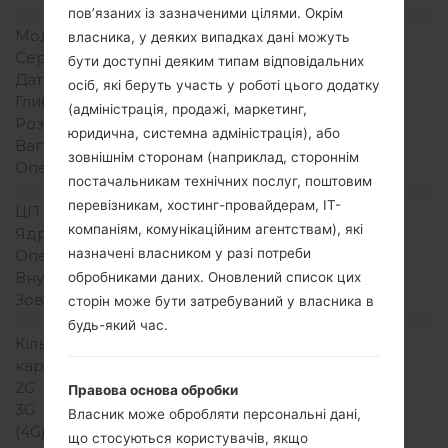
Модель та її характеристики
пов’язаних із зазначеними цілями. Окрім
Модель
SamsungSM-A716U1
власника, у деяких випадках дані можуть
Серія
Galaxy A71 5G
бути доступні деяким типам відповідальних
Дата випуску
осіб, які беруть участь у роботі цього додатку
Глибина
(адміністрація, продажі, маркетинг,
Розміри (ширина/висота)
юридична, системна адміністрація), або
Вага
зовнішнім сторонам (наприклад, стороннім
Операційна система
Android R 11
постачальникам технічних послуг, поштовим
Апаратне забезпечення
перевізникам, хостинг-провайдерам, ІТ-
ЦП (процесор)
компаніям, комунікаційним агентствам), які
Ядра процесора
назначені власником у разі потреби
Оперативна память
Внутрішня память
обробниками даних. Оновлений список цих
Зовнішня память
сторін може бути затребуваний у власника в
Мережа та дані
будь-який час.
Кількість місць для сім
карт
2G
Правова основа обробки
3G
Власник може обробляти персональні дані,
(4G) LTE
що стосуються користувачів, якщо