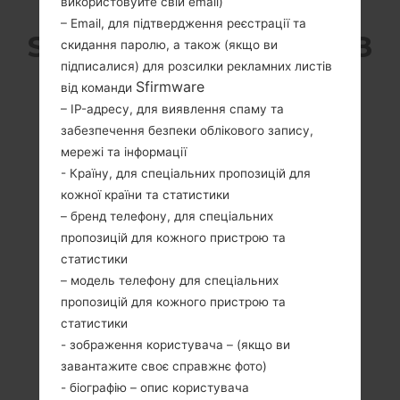
використовуйте свій email)
– Email, для підтвердження реєстрації та
SAMSUNG SM-A716U1 З
скидання паролю, а також (якщо ви
підписалися) для розсилки рекламних листів
СЕРІЇ GALAXY A71 5G
Sfirmware
від команди
– IP-адресу, для виявлення спаму та
забезпечення безпеки облікового запису,
мережі та інформації
- Країну, для спеціальних пропозицій для
кожної країни та статистики
NA
NA
– бренд телефону, для спеціальних
NA
NA
пропозицій для кожного пристрою та
статистики
– модель телефону для спеціальних
пропозицій для кожного пристрою та
статистики
- зображення користувача – (якщо ви
NA
завантажите своє справжнє фото)
NA
- біографію – опис користувача