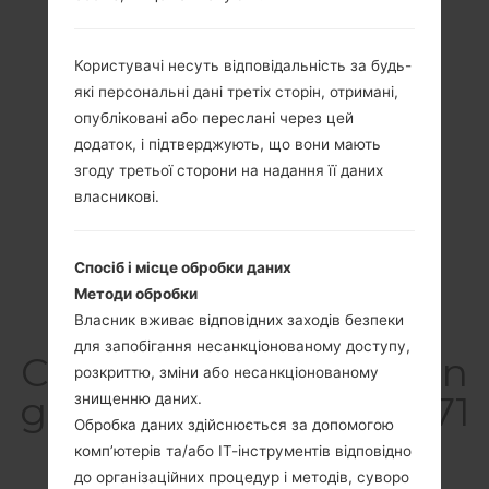
Користувачі несуть відповідальність за будь-
які персональні дані третіх сторін, отримані,
опубліковані або переслані через цей
додаток, і підтверджують, що вони мають
згоду третьої сторони на надання її даних
власникові.
Спосіб і місце обробки даних
Методи обробки
Власник вживає відповідних заходів безпеки
для запобігання несанкціонованому доступу,
СпецифікаціяSamsun
розкриттю, зміни або несанкціонованому
g SM-A716U1Galaxy A71
знищенню даних.
Обробка даних здійснюється за допомогою
5G
комп’ютерів та/або ІТ-інструментів відповідно
до організаційних процедур і методів, суворо