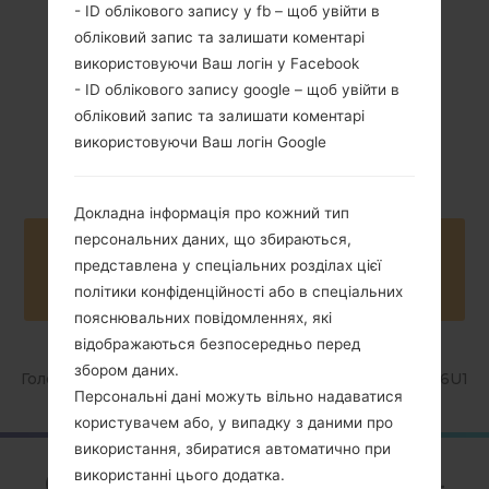
- ID облікового запису у fb – щоб увійти в
обліковий запис та залишати коментарі
використовуючи Ваш логін у Facebook
- ID облікового запису google – щоб увійти в
обліковий запис та залишати коментарі
NA
Android S 12
використовуючи Ваш логін Google
Докладна інформація про кожний тип
персональних даних, що збираються,
Buy accessories on Amazon
представлена у спеціальних розділах цієї
політики конфіденційності або в спеціальних
пояснювальних повідомленнях, які
відображаються безпосередньо перед
збором даних.
Головна
→
Серія
→
Galaxy A71 5G
→
SamsungSM-A716U1
Персональні дані можуть вільно надаватися
користувачем або, у випадку з даними про
використання, збиратися автоматично при
ОглядSamsung SM-
використанні цього додатка.