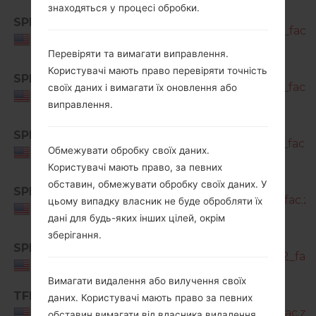
знаходяться у процесі обробки.
SM-
SPR
A716U1_1_20210820162135_bxj8vfyv9d_fac.z
USA
Перевіряти та вимагати виправлення.
SM-
Користувачі мають право перевіряти точність
SPR
A716U1_1_20211122185101_yktpyw798v_fac.z
своїх даних і вимагати їх оновлення або
USA
виправлення.
SM-
SPR
A716U1_1_20220124122400_fhs8iull90_fac.z
Обмежувати обробку своїх даних.
USA
Користувачі мають право, за певних
SM-
обставин, обмежувати обробку своїх даних. У
SPR
A716U1_1_20220406112151_4jdhnis8y3_fac.zi
цьому випадку власник не буде обробляти їх
USA
дані для будь-яких інших цілей, окрім
зберігання.
SM-
SPR
A716U1_2_20220422032501_6ptiv9j432_fac.
USA
Вимагати видалення або вилучення своїх
TFN
SM-
даних. Користувачі мають право за певних
A716U1_1_20210216153106_04fxelg1nj_fac.zip
USA
обставин вимагати від власника видалення