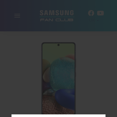
Включити
UK
навігацію