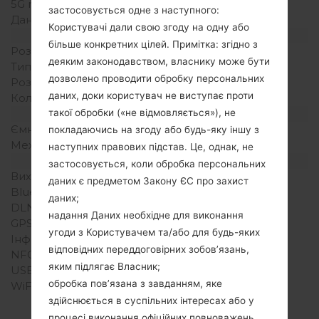
5G network
застосовується одне з наступного:
Дані
Користувачі дали свою згоду на одну або
Дисплей
більше конкретних цілей. Примітка: згідно з
Розмір екрану
деяким законодавством, власнику може бути
Тип екрану
дозволено проводити обробку персональних
Розширення екрану
даних, доки користувач не виступає проти
Кольори екрану
Акамулятор і клавіатура
такої обробки («не відмовляється»), не
Ємність акумулятора
покладаючись на згоду або будь-яку іншу з
Механічна клавіатура
наступних правових підстав. Це, однак, не
Інтерфейси
застосовується, коли обробка персональних
Вихід для аудіо
даних є предметом Закону ЄС про захист
Bluetooth
даних;
DLNA
надання Даних необхідне для виконання
GPS
угоди з Користувачем та/або для будь-яких
Інфрачервоний порт
відповідних переддоговірних зобов’язань,
NFC
яким підлягає Власник;
USB
обробка пов’язана з завданням, яке
WiFi
здійснюється в суспільних інтересах або у
процесі виконання офіційних повноважень,