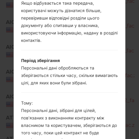
A716U1_1_20210820162135_bxj8vfyv9d_fac.z
Якщо відбувається така передача,
USA
користувачі можуть дізнатися більше,
SM-
перевіривши відповідні розділи цього
AIO
A716U1_1_20211122185101_yktpyw798v_fac.z
документу або спитавши у власника,
USA
використовуючи інформацію, надану в розділі
контактів.
SM-
AIO
A716U1_1_20220124122400_fhs8iull90_fac.z
USA
Період зберігання
SM-
Персональні дані обробляються та
AIO
A716U1_1_20220406112151_4jdhnis8y3_fac.zi
зберігаються стільки часу, скільки вимагають
USA
цілі, для яких вони були зібрані.
SM-
AIO
A716U1_2_20220422032501_6ptiv9j432_fac.
Тому:
USA
Персональні дані, зібрані для цілей,
ATT
SM-
пов’язаних з виконанням контракту між
A716U1_1_20210216153106_04fxelg1nj_fac.zip
USA
власником та користувачем, зберігаються до
того часу, поки цей контракт не буде
SM-
ATT