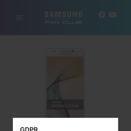
Включити
UK
навігацію
GDPR