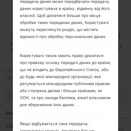
передача даних може передбачати передачу
Direct, hotspot
даних користувача в країну, відмінну від його
власної. Щоб дізнатися більше про місце
обробки таких переданих даних, Користувачі
можуть переглянути розділ, що містить
ПрошивкиSamsung
відомості про обробку персональних даних.
SM-G5528Galaxy On5
2016 4G+
Користувачі також мають право дізнатися
про правову основу передачі даних до країни,
що не входить до Європейського Союзу, або
Описання регіонів прошивок телефонів
до будь-якої міжнародної організації, яка
Samsung
регулюється міжнародним публічним правом
або створена двома і більше країнами, як
ООН, та про заходи безпеки, вжиті власником
для збереження їхніх даних.
Регіон
Назва файлу
Регіон
Назва файлу
SM-
Якщо відбувається така передача,
CHM
G5528_2_20180302092301_nhkxqtz9hc_fa
користувачі можуть дізнатися більше,