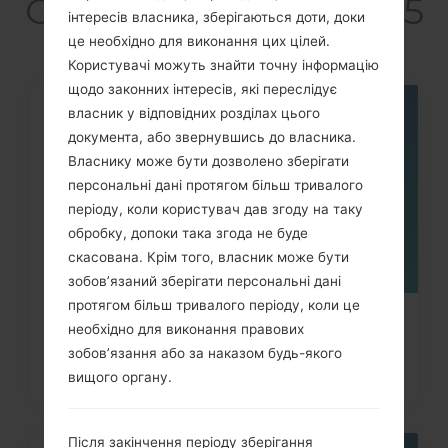
G5528) akaGalaxy On5
інтересів власника, зберігаються доти, доки
2016 4G+
це необхідно для виконання цих цілей.
Користувачі можуть знайти точну інформацію
щодо законних інтересів, які переслідує
власник у відповідних розділах цього
07
ТРАВ.
документа, або звернувшись до власника.
Власнику може бути дозволено зберігати
персональні дані протягом більш тривалого
періоду, коли користувач дав згоду на таку
обробку, допоки така згода не буде
скасована. Крім того, власник може бути
зобов’язаний зберігати персональні дані
протягом більш тривалого періоду, коли це
Як видалити усі дані з телефона
необхідно для виконання правових
зобов’язання або за наказом будь-якого
Samsung Galaxy Note,...
вищого органу.
Після закінчення періоду зберігання