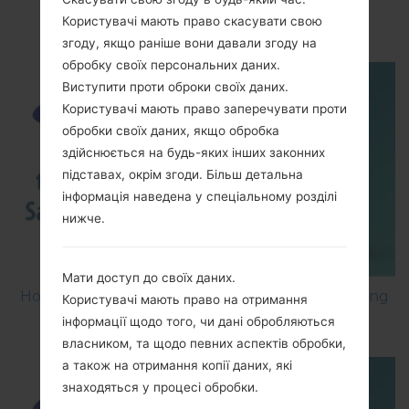
How to Enable Developer Options & USB
Користувачі мають право скасувати свою
Debugging on Samsung ?
згоду, якщо раніше вони давали згоду на
обробку своїх персональних даних.
Виступити проти оброки своїх даних.
Користувачі мають право заперечувати проти
обробки своїх даних, якщо обробка
здійснюється на будь-яких інших законних
підставах, окрім згоди. Більш детальна
інформація наведена у спеціальному розділі
нижче.
Мати доступ до своїх даних.
How to Factory Reset through menu on Samsung
Користувачі мають право на отримання
Galaxy G6 SM-G920P?
інформації щодо того, чи дані обробляються
власником, та щодо певних аспектів обробки,
а також на отримання копії даних, які
знаходяться у процесі обробки.