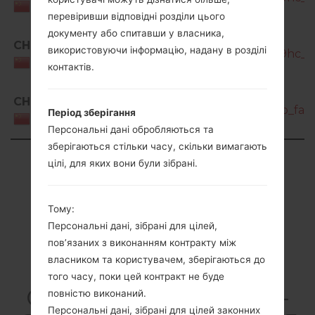
China
перевіривши відповідні розділи цього
документу або спитавши у власника,
SM-
CHM
використовуючи інформацію, надану в розділі
G5528_2_20180302092301_nhkxqtz9hc_fa
China
контактів.
SM-
CHM
G5528_3_20181122135440_85cshlewto_fac.
Період зберігання
China
Персональні дані обробляються та
зберігаються стільки часу, скільки вимагають
Showing 1 to 3 of 3 entries
цілі, для яких вони були зібрані.
Previous
1
Next
Тому:
Персональні дані, зібрані для цілей,
пов’язаних з виконанням контракту між
власником та користувачем, зберігаються до
Articles LGSM-
того часу, поки цей контракт не буде
G5528(Samsung SM-
повністю виконаний.
Персональні дані, зібрані для цілей законних