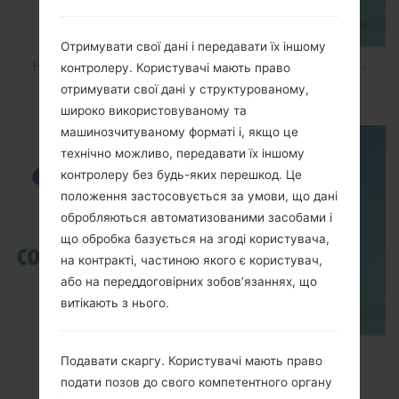
Отримувати свої дані і передавати їх іншому
How to Hard Reset on Samsung Galaxy G6 SM-
контролеру. Користувачі мають право
G920P?
отримувати свої дані у структурованому,
широко використовуваному та
машинозчитуваному форматі і, якщо це
технічно можливо, передавати їх іншому
контролеру без будь-яких перешкод. Це
положення застосовується за умови, що дані
обробляються автоматизованими засобами і
що обробка базується на згоді користувача,
на контракті, частиною якого є користувач,
або на переддоговірних зобов’язаннях, що
витікають з нього.
TOP 5 SECRET CODES for Samsung
Подавати скаргу. Користувачі мають право
подати позов до свого компетентного органу