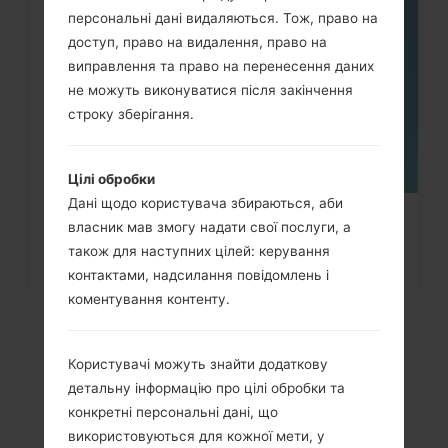
персональні дані видаляються. Тож, право на
08
ТРАВ.
доступ, право на видалення, право на
виправлення та право на перенесення даних
не можуть виконуватися після закінчення
строку зберігання.
Цілі обробки
Дані щодо користувача збираються, аби
Як видалити усі дані з телефону
власник мав змогу надати свої послуги, а
також для наступних цілей: керування
через меню на Samsung...
контактами, надсилання повідомлень і
коментування контенту.
Користувачі можуть знайти додаткову
детальну інформацію про цілі обробки та
конкретні персональні дані, що
використовуються для кожної мети, у