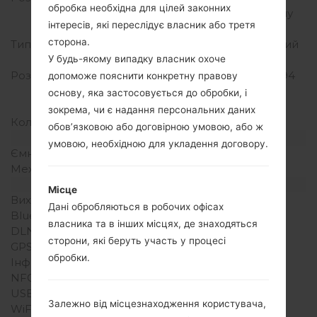
обробка необхідна для цілей законних
співвідношення екрану
інтересів, які переслідує власник або третя
до тіла)
сторона.
Тип екрану
TFT ємнісний сенсорний
У будь-якому випадку власник охоче
екран
Розширення екрану
720 x 1280 пікселів (~294
допоможе пояснити конкретну правову
щільність пікселів на
основу, яка застосовується до обробки, і
дюйм)
зокрема, чи є надання персональних даних
Кольори екрану
16M кольорів
обов’язковою або договірною умовою, або ж
Акамулятор і клавіатура
умовою, необхідною для укладення договору.
Ємність акумулятора
Li-Ion2600mAh
Механічна клавіатура
-
Інтерфейси
Місце
Вихід для аудіо
3.5mm jack
Дані обробляються в робочих офісах
Bluetooth
версія 4.1 A2DP
власника та в інших місцях, де знаходяться
DLNA
-
сторони, які беруть участь у процесі
GPS
A-GPS, BDS
обробки.
Інфрачервоний порт
-
NFC
-
USB
micro-USB 2.0
Залежно від місцезнаходження користувача,
WiFi
Wi-Fi 802.11 b/g/n, Wi-Fi