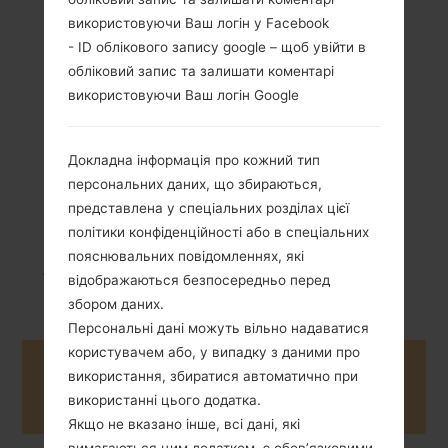
використовуючи Ваш логін у Facebook
- ID облікового запису google – щоб увійти в
обліковий запис та залишати коментарі
143 грам (5.04
використовуючи Ваш логін Google
Li-Ion2600mAh
унції)
Докладна інформація про кожний тип
персональних даних, що збираються,
представлена у спеціальних розділах цієї
політики конфіденційності або в спеціальних
пояснювальних повідомленнях, які
Листопад, 2016
Android Oreo 8.1.0
відображаються безпосередньо перед
збором даних.
Персональні дані можуть вільно надаватися
користувачем або, у випадку з даними про
Buy accessories on Amazon
використання, збиратися автоматично при
використанні цього додатка.
Якщо не вказано інше, всі дані, які
вимагаються цим додатком, є обов’язковими,