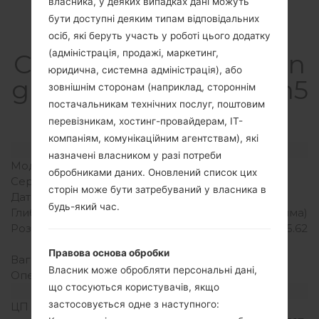
власника, у деяких випадках дані можуть
бути доступні деяким типам відповідальних
осіб, які беруть участь у роботі цього додатку
(адміністрація, продажі, маркетинг,
СпецифікаціяSamsun
юридична, системна адміністрація), або
g SM-G5528Galaxy On5
зовнішнім сторонам (наприклад, стороннім
постачальникам технічних послуг, поштовим
2016 4G+
перевізникам, хостинг-провайдерам, ІТ-
компаніям, комунікаційним агентствам), які
Модель та її характеристики
назначені власником у разі потреби
Модель
SamsungSM-G5528
обробниками даних. Оновлений список цих
Серія
Galaxy On5 2016 4G+
сторін може бути затребуваний у власника в
Дата випуску
Листопад, 2016
будь-який час.
Глибина
8.1 міліметрів (0.32 дюйма)
Розміри (ширина/висота)
142.8 x 69.5 міліметрів (5.62
x 2.74 дюйма)
Правова основа обробки
Вага
143 грам (5.04 унції)
Власник може обробляти персональні дані,
Операційна система
Android Nougat 7.1.1
що стосуються користувачів, якщо
Апаратне забезпечення
застосовується одне з наступного:
ЦП (процесор)
1.4Ghz Qualcomm