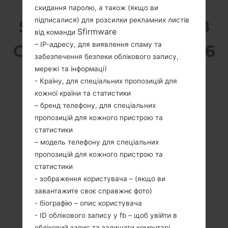
скидання паролю, а також (якщо ви
підписалися) для розсилки рекламних листів
SAMSUNG SM-G5528 З
Sfirmware
від команди
– IP-адресу, для виявлення спаму та
СЕРІЇ GALAXY ON5 2016
забезпечення безпеки облікового запису,
мережі та інформації
4G+
- Країну, для спеціальних пропозицій для
кожної країни та статистики
– бренд телефону, для спеціальних
пропозицій для кожного пристрою та
статистики
– модель телефону для спеціальних
5.0 дюйма (~69%
1.4Ghz Qualcomm
співвідношення
Snapdragon 425
пропозицій для кожного пристрою та
екрану до тіла)
MSM8917
статистики
720 x 1280 пікселів
2GB
- зображення користувача – (якщо ви
(~294 щільність
завантажите своє справжнє фото)
пікселів на дюйм)
- біографію – опис користувача
- ID облікового запису у fb – щоб увійти в
обліковий запис та залишати коментарі