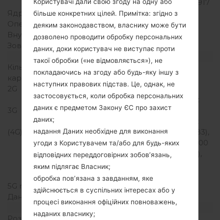
Користувачі дали свою згоду на одну або
Snapdragon 425 MSM8917
Ядра процесора
Чотирьохядерний
більше конкретних цілей. Примітка: згідно з
Оперативна память
2GB
деяким законодавством, власнику може бути
Внутрішня память
16GB
дозволено проводити обробку персональних
Зовнішня память
microSD, до 128Gb
даних, доки користувач не виступає проти
Мережа та дані
такої обробки («не відмовляється»), не
Кількість місць для сім
Нано SIM
покладаючись на згоду або будь-яку іншу з
карт
наступних правових підстав. Це, однак, не
2G
GSM
застосовується, коли обробка персональних
850/900/1800/1900MHz
даних є предметом Закону ЄС про захист
3G
HSDPA
даних;
850/900/1900/2100MHz
надання Даних необхідне для виконання
(4G) LTE
LTE2100 (B1), LTE1800 (B3),
LTE2600 (B7), TD-LTE2600
угоди з Користувачем та/або для будь-яких
(B38), TD-LTE1900 (B39),
відповідних переддоговірних зобов’язань,
TD-LTE2300 (B40), TD-
яким підлягає Власник;
LTE2500 (B41)
обробка пов’язана з завданням, яке
5G network
здійснюється в суспільних інтересах або у
Дані
GPRS/EDGE
процесі виконання офіційних повноважень,
Дисплей
наданих власнику;
Розмір екрану
5.0 дюйма (~69%