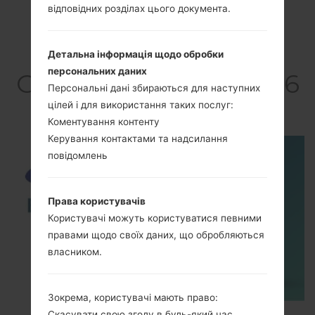
відповідних розділах цього документа.
ВідеоSamsung SM-
Детальна інформація щодо обробки
персональних даних
G5528Galaxy On5 2016
Персональні дані збираються для наступних
4G+
цілей і для використання таких послуг:
Коментування контенту
Керування контактами та надсилання
повідомлень
Права користувачів
Користувачі можуть користуватися певними
правами щодо своїх даних, що обробляються
власником.
Зокрема, користувачі мають право:
Скасувати свою згоду в будь-який час.