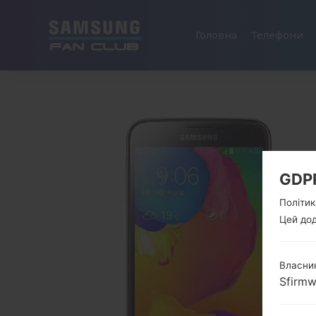
Головна
Телефони
GDP
Політик
Цей дод
Власник
Sfirm