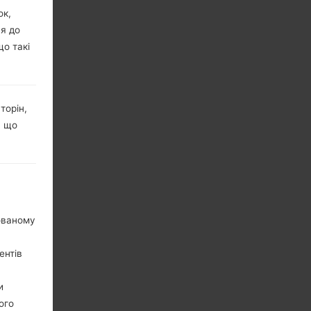
ок,
ня до
що такі
торін,
, що
нованому
ентів
и
ого