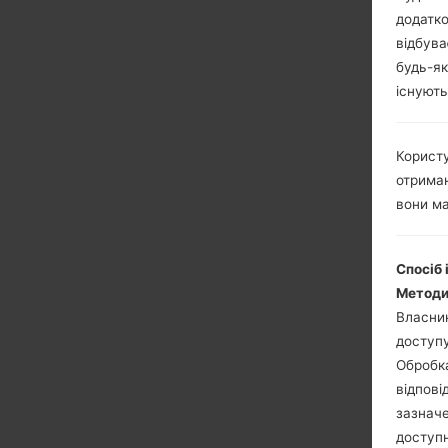
додатко
відбува
будь-як
існують
Користу
отриман
вони ма
Спосіб 
Методи
Власник
доступу
Обробка
відпові
зазначе
доступн