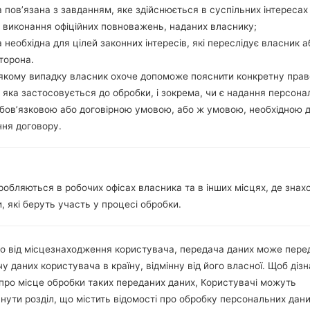
Мережа та дані
 пов’язана з завданням, яке здійснюється в суспільних інтересах
Мікро SIM
 виконання офіційних повноважень, наданих власнику;
GSM 900/1800/1900MHz
 необхідна для цілей законних інтересів, які переслідує власник а
HSDPA 2100MHz
торона.
LTE2100 (B1), LTE1800 (B3), L
-якому випадку власник охоче допоможе пояснити конкретну пра
 яка застосовується до обробки, і зокрема, чи є надання персона
GPRS/EDGE
бов’язковою або договірною умовою, або ж умовою, необхідною 
Дисплей
5.1 дюйма (~69% співвіднош
ня договору.
Super AMOLED ємнісний се
1440 x 2560 пікселів (~577 щ
16M кольорів
Акамулятор і клавіатура
робляються в робочих офісах власника та в інших місцях, де знах
Li-Ion2800mAh
, які беруть участь у процесі обробки.
-
Інтерфейси
3.5mm jack
о від місцезнаходження користувача, передача даних може пере
версія 4.0, A2DP, AVRCP, DI
у даних користувача в країну, відмінну від його власної. Щоб діз
Так
про місце обробки таких переданих даних, Користувачі можуть
A-GPS, GLONASS
нути розділ, що містить відомості про обробку персональних дани
Так