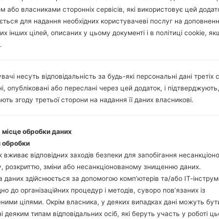
м або власниками сторонніх сервісів, які використовує цей додат
ється для надання необхідних користувачеві послуг на доповнен
их інших цілей, описаних у цьому документі і в політиці cookie, як
.
вачі несуть відповідальність за будь-які персональні дані третіх с
і, опубліковані або переслані через цей додаток, і підтверджують
ють згоду третьої сторони на надання її даних власникові.
і місце обробки даних
 обробки
 вживає відповідних заходів безпеки для запобігання несанкціо
, розкриттю, зміни або несанкціонованому знищенню даних.
 даних здійснюється за допомогою комп’ютерів та/або ІТ-інструм
дно до організаційних процедур і методів, суворо пов’язаних із
ними цілями. Окрім власника, у деяких випадках дані можуть бут
і деяким типам відповідальних осіб, які беруть участь у роботі ць