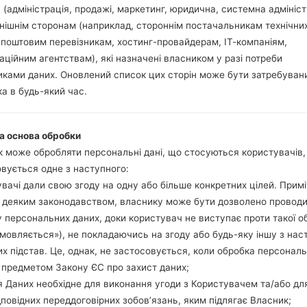
 (адміністрація, продажі, маркетинг, юридична, системна адмініст
нішнім сторонам (наприклад, стороннім постачальникам технічни
 поштовим перевізникам, хостинг-провайдерам, ІТ-компаніям,
іяSamsung SM-G906LGala
аційним агентствам), які назначені власником у разі потреби
ками даних. Оновлений список цих сторін може бути затребуван
а в будь-який час.
Модель та її характеристики
SamsungSM-G906L
Galaxy S5 LTE-A
а основа обробки
Червень, 2014
 може обробляти персональні дані, що стосуються користувачів
8.1 міліметрів (0.32 дюйма)
вується одне з наступного:
142 x 72.5 міліметрів (5.59 x
вачі дали свою згоду на одну або більше конкретних цілей. Примі
145 грам (5.11 унції)
з деяким законодавством, власнику може бути дозволено провод
Android Marshmallow 6.0.1
 персональних даних, доки користувач не виступає проти такої о
Апаратне забезпечення
дмовляється»), не покладаючись на згоду або будь-яку іншу з нас
2.5Ghz Qualcomm Snapdrag
Чотирьохядерний
х підстав. Це, однак, не застосовується, коли обробка персонал
3GB
 предметом Закону ЄС про захист даних;
32GB
 Даних необхідне для виконання угоди з Користувачем та/або дл
microSD, до 128 GB
дповідних переддоговірних зобов’язань, яким підлягає Власник;