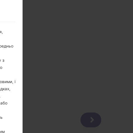
я,
ередньо
у з
го
овими, і
дках,
,
 або
ть
цим