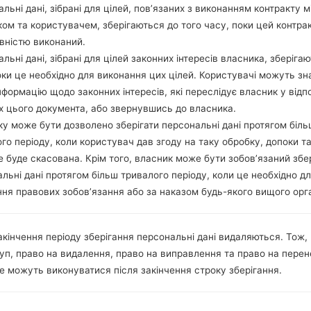
t64r_fac.zip
6.0.1
льні дані, зібрані для цілей, пов’язаних з виконанням контракту м
ом та користувачем, зберігаються до того часу, поки цей контра
вністю виконаний.
льні дані, зібрані для цілей законних інтересів власника, зберіга
оки це необхідно для виконання цих цілей. Користувачі можуть зн
нформацію щодо законних інтересів, які переслідує власник у відп
06L(Samsung SM-G906L) a
х цього документа, або звернувшись до власника.
у може бути дозволено зберігати персональні дані протягом біль
го періоду, коли користувач дав згоду на таку обробку, допоки т
е буде скасована. Крім того, власник може бути зобов’язаний збе
льні дані протягом більш тривалого періоду, коли це необхідно д
ня правових зобов’язання або за наказом будь-якого вищого орг
акінчення періоду зберігання персональні дані видаляються. Тож,
уп, право на видалення, право на виправлення та право на пере
е можуть виконуватися після закінчення строку зберігання.