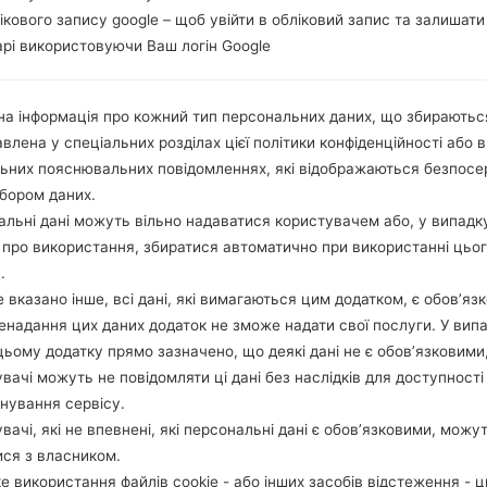
лікового запису google – щоб увійти в обліковий запис та залишати
рі використовуючи Ваш логін Google
а інформація про кожний тип персональних даних, що збираютьс
влена у спеціальних розділах цієї політики конфіденційності або в
льних пояснювальних повідомленнях, які відображаються безпос
бором даних.
льні дані можуть вільно надаватися користувачем або, у випадк
про використання, збиратися автоматично при використанні цьо
.
 вказано інше, всі дані, які вимагаються цим додатком, є обов’язк
ненадання цих даних додаток не зможе надати свої послуги. У випа
цьому додатку прямо зазначено, що деякі дані не є обов’язковими
вачі можуть не повідомляти ці дані без наслідків для доступності
нування сервісу.
вачі, які не впевнені, які персональні дані є обов’язковими, можу
ися з власником.
е використання файлів cookie - або інших засобів відстеження - 