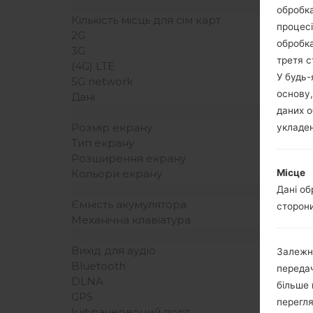
обробка
Кількість місць для сім карт
процесі
2G
обробка
3G
третя с
(4G) LTE
У будь
5G network
основу,
Дані
даних о
Розмір екрану
укладен
Тип екрану
Розширення екрану
Місце
Кольори екрану
Дані об
Ємність акумулятора
сторони
Механічна клавіатура
Вихід для аудіо
Залежн
Bluetooth
передач
DLNA
більше 
GPS
перегля
Інфрачервоний порт