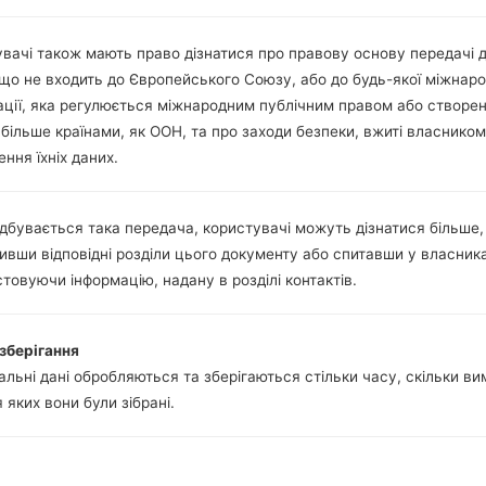
Так
micro-USB USB 3.1 MHL 2.1, 
вачі також мають право дізнатися про правову основу передачі 
Wi-Fi 802.11 a/b/g/n/ac, dual-
 що не входить до Європейського Союзу, або до будь-якої міжнаро
ації, яка регулюється міжнародним публічним правом або створе
 більше країнами, як ООН, та про заходи безпеки, вжиті власником
ння їхніх даних.
amsung SM-G906LGalax
дбувається така передача, користувачі можуть дізнатися більше,
 Samsung
ивши відповідні розділи цього документу або спитавши у власника
товуючи інформацію, надану в розділі контактів.
зберігання
ОС
Прошивка
льні дані обробляються та зберігаються стільки часу, скільки в
ОС
Прошивка
Android Marshmallow
я яких вони були зібрані.
ii6ed1h.zip
G906LKLU1C
6.0.1
Android Marshmallow
G906LKLU1C