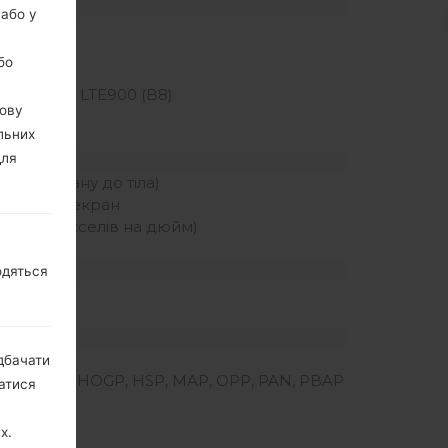
 або у
бо
TE850 (B5), LTE900 (B8)
вову
льних
для
ення екрану до тіла)
нсорний екран
ільність пікселів на дюйм)
одяться
дбачати
, HFP, HID, HOGP, HSP, MAP, OPP, PAN, PBAP
натися
х.