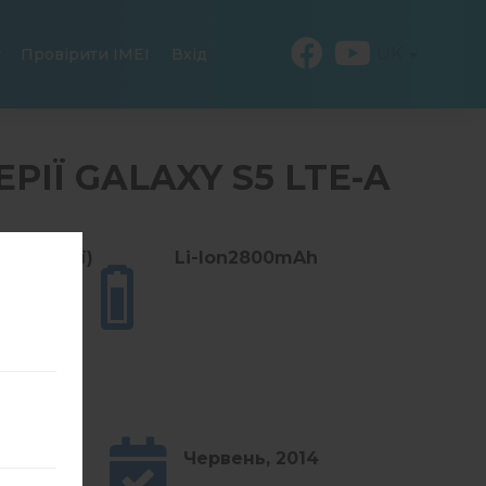
UK
Провірити IMEI
Вхід
РІЇ GALAXY S5 LTE-A
5.11 унції)
Li-Ion2800mAh
Червень, 2014
ow 6.0.1