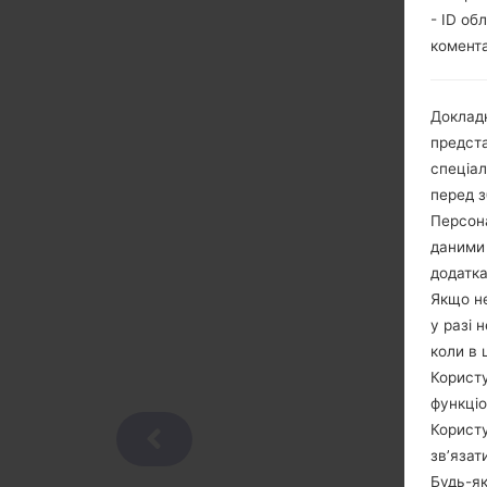
- ID об
комента
Докладн
предста
спеціа
перед з
Персона
даними 
додатка
Якщо не
у разі 
коли в 
Користу
функціо
Користу
зв’язат
Будь-як