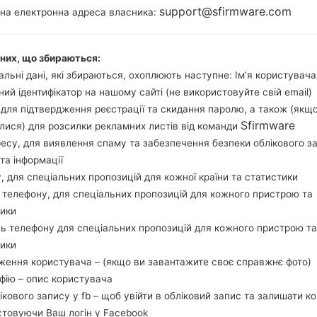
3GB
support@sfirmware.com
тна електронна адреса власника:
аних, що збираються:
Buy accessories on
льні дані, які збираються, охоплюють наступне: Ім’я користувача
ний ідентифікатор на нашому сайті (не використовуйте свій email)
, для підтвердження реєстрації та скидання паролю, а також (якщ
Sfirmware
лися) для розсилки рекламних листів від команди
Головна
→
Серія
→
Galaxy S5 LTE-A
→
SamsungSM-G906L
ресу, для виявлення спаму та забезпечення безпеки облікового з
та інформації
у, для спеціальних пропозицій для кожної країни та статистики
 телефону, для спеціальних пропозицій для кожного пристрою та
тики
msung SM-G906LGalaxy 
ь телефону для спеціальних пропозицій для кожного пристрою та
тики
ження користувача – (якщо ви завантажите своє справжнє фото)
афію – опис користувача
лікового запису у fb – щоб увійти в обліковий запис та залишати к
Порівняти
стовуючи Ваш логін у Facebook