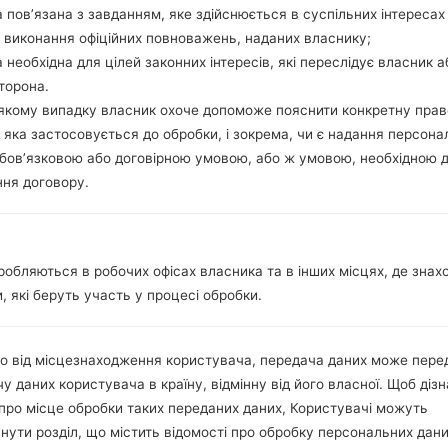
16/32GB
 пов’язана з завданням, яке здійснюється в суспільних інтересах
microSD, microSDHC, TransF
 виконання офіційних повноважень, наданих власнику;
Мережа та дані
 необхідна для цілей законних інтересів, які переслідує власник а
Мікро SIM
торона.
GSM 850/900/1800/1900MHz
-якому випадку власник охоче допоможе пояснити конкретну пра
HSPDA 850/900/1900/2100M
 яка застосовується до обробки, і зокрема, чи є надання персона
LTE 800 (B20), LTE 850 (B5), L
бов’язковою або договірною умовою, або ж умовою, необхідною 
2600 (B7)
ня договору.
GPRS/EDGE
Дисплей
9.7 дюйма (~72% співвіднош
робляються в робочих офісах власника та в інших місцях, де знах
TN-TFT LCD
, які беруть участь у процесі обробки.
768 x 1024 пікселів (~132 щіл
16M кольорів
Акамулятор і клавіатура
о від місцезнаходження користувача, передача даних може пере
Li-Ion6000mAh
-
у даних користувача в країну, відмінну від його власної. Щоб діз
Інтерфейси
про місце обробки таких переданих даних, Користувачі можуть
3.5mm jack
нути розділ, що містить відомості про обробку персональних дани