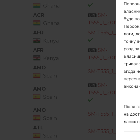
Персона
Ghana
власник
ACR
SM-
буде по
T555_1_201712220941
Ghana
Персона
AFR
SM-T555_1_20171208
доти, д
Kenya
точну і
розділа
AFR
SM-
Власник
T555_1_201712220941
Kenya
тривало
AMO
SM-T555_1_20171212
згода н
Spain
персона
SM-
виконан
AMO
T555_1_20181009094
Spain
Після з
AMO
SM-T555_1_201809041
на дост
Spain
даних н
ATL
SM-T555_1_20171113
Spain