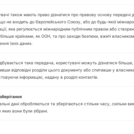
версія 4.1, A2DP, AVRCP, DI
Так
A-GPS, GLONASS, Geotagging
вачі також мають право дізнатися про правову основу передачі 
-
 що не входить до Європейського Союзу, або до будь-якої міжнаро
Так
ації, яка регулюється міжнародним публічним правом або створе
microUSB 2.0, USB charging
 більше країнами, як ООН, та про заходи безпеки, вжиті власником
Wi-Fi 802.11 a/b/g/n, dual-ban
ння їхніх даних.
дбувається така передача, користувачі можуть дізнатися більше,
msung SM-T555Galaxy Ta
ивши відповідні розділи цього документу або спитавши у власника
товуючи інформацію, надану в розділі контактів.
 Samsung
зберігання
льні дані обробляються та зберігаються стільки часу, скільки в
я яких вони були зібрані.
ОС
Прошивка
ОС
Прошивка
172540_fn8ur0l4an.zip
Android Nougat