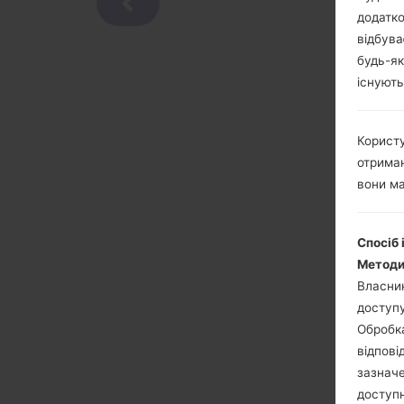
додатко
відбува
будь-як
існують
Користу
отриман
вони ма
Спосіб 
Методи
Власник
доступу
Обробка
відпові
зазначе
доступн