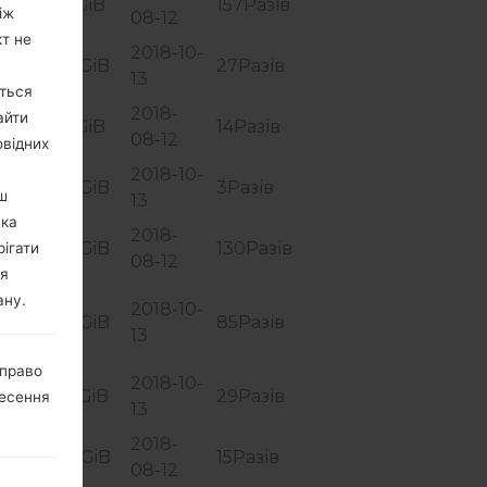
QL2
1.41 GiB
157Разів
іж
08-12
кт не
2018-10-
QL2
1.73 GiB
27Разів
13
ються
2018-
айти
QL2
1.41 GiB
14Разів
08-12
овідних
2018-10-
QL2
1.73 GiB
3Разів
ш
13
ака
2018-
QJ5
1.32 GiB
130Разів
рігати
08-12
ля
ану.
2018-10-
RG1
1.68 GiB
85Разів
13
 право
2018-10-
RG1
1.35 GiB
29Разів
несення
13
2018-
QJ5
1.48 GiB
15Разів
08-12