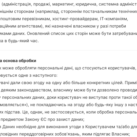
 (адміністрація, продажі, маркетинг, юридична, системна адмініст
нішнім сторонам (наприклад, стороннім постачальникам технічни
 поштовим перевізникам, хостинг-провайдерам, ІТ-компаніям,
аційним агентствам), які назначені власником у разі потреби
ками даних. Оновлений список цих сторін може бути затребуван
Samsung SM-T555Galaxy 
а в будь-який час.
Модель та її характеристики
а основа обробки
SamsungSM-T555
 може обробляти персональні дані, що стосуються користувачів
Galaxy Tab A 9.7 LTE
вується одне з наступного:
Травень, 2015
вачі дали свою згоду на одну або більше конкретних цілей. Примі
7.5 міліметрів (0.3 дюйма)
з деяким законодавством, власнику може бути дозволено провод
242.5 x 166.8 міліметрів (9.55
 персональних даних, доки користувач не виступає проти такої о
453 грам (15.98 унції)
дмовляється»), не покладаючись на згоду або будь-яку іншу з нас
Android Nougat 7.1.1
х підстав. Це, однак, не застосовується, коли обробка персонал
Апаратне забезпечення
 предметом Закону ЄС про захист даних;
1200MHz ARM Cortex -A53
Чотирьохядерний
 Даних необхідне для виконання угоди з Користувачем та/або дл
2GB
дповідних переддоговірних зобов’язань, яким підлягає Власник;