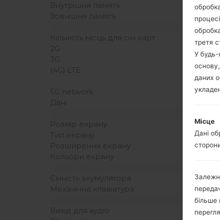
Внутрішня память
обробка
Зовнішня память
процесі
обробка
Кількість місць для сім карт
третя с
2G
У будь
3G
основу,
(4G) LTE
даних о
укладен
5G network
Дані
Місце
Розмір екрану
Дані об
Тип екрану
сторони
Розширення екрану
Кольори екрану
Залежн
Ємність акумулятора
Механічна клавіатура
передач
більше 
Вихід для аудіо
перегля