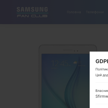
Головна
Телефони
GDP
Політик
Цей дод
Власник
Sfirm