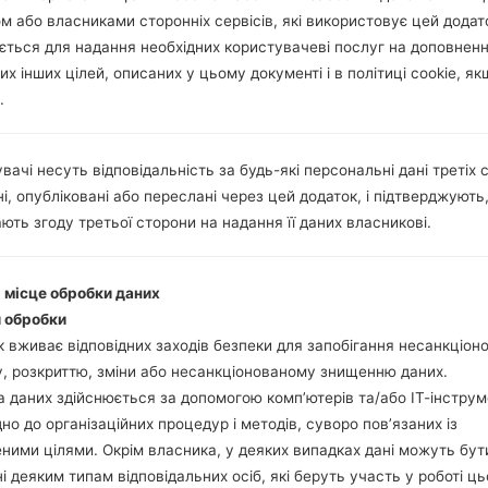
м або власниками сторонніх сервісів, які використовує цей додат
ється для надання необхідних користувачеві послуг на доповнен
их інших цілей, описаних у цьому документі і в політиці cookie, як
.
вачі несуть відповідальність за будь-які персональні дані третіх с
і, опубліковані або переслані через цей додаток, і підтверджують
ють згоду третьої сторони на надання її даних власникові.
і місце обробки даних
 обробки
 вживає відповідних заходів безпеки для запобігання несанкціо
, розкриттю, зміни або несанкціонованому знищенню даних.
 даних здійснюється за допомогою комп’ютерів та/або ІТ-інструм
дно до організаційних процедур і методів, суворо пов’язаних із
ними цілями. Окрім власника, у деяких випадках дані можуть бут
і деяким типам відповідальних осіб, які беруть участь у роботі ць