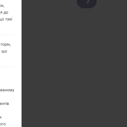
ок,
ня до
що такі
торін,
, що
нованому
ентів
и
ого