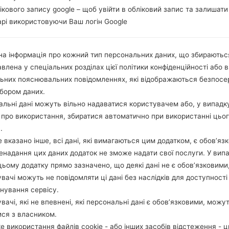
лікового запису google – щоб увійти в обліковий запис та залишати
Порівняти
рі використовуючи Ваш логін Google
а інформація про кожний тип персональних даних, що збираютьс
влена у спеціальних розділах цієї політики конфіденційності або в
льних пояснювальних повідомленнях, які відображаються безпос
бором даних.
льні дані можуть вільно надаватися користувачем або, у випадк
про використання, збиратися автоматично при використанні цьо
.
 вказано інше, всі дані, які вимагаються цим додатком, є обов’язк
ненадання цих даних додаток не зможе надати свої послуги. У випа
цьому додатку прямо зазначено, що деякі дані не є обов’язковими
вачі можуть не повідомляти ці дані без наслідків для доступності
нування сервісу.
вачі, які не впевнені, які персональні дані є обов’язковими, можу
ися з власником.
е використання файлів cookie - або інших засобів відстеження - 