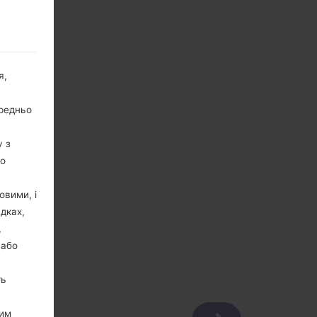
я,
ередньо
у з
го
овими, і
дках,
,
 або
ть
цим