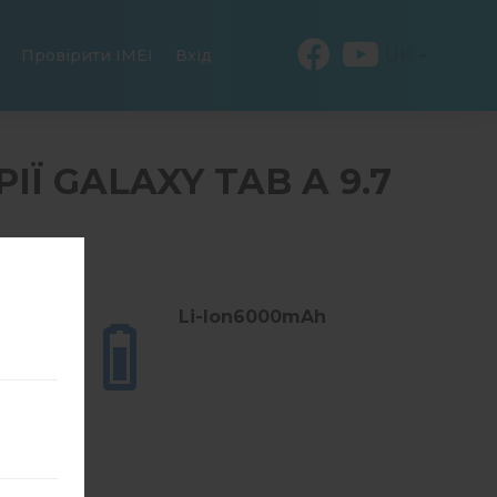
UK
Провірити IMEI
Вхід
ІЇ GALAXY TAB A 9.7
E
(15.98
Li-Ion6000mAh