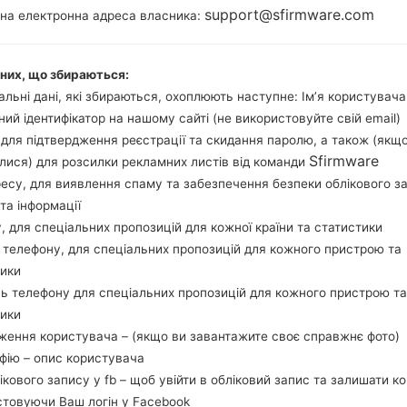
1200MHz ARM
support@sfirmware.com
тна електронна адреса власника:
Android Lo
Cortex -A53
5.0.2
2GB
аних, що збираються:
льні дані, які збираються, охоплюють наступне: Ім’я користувача
ний ідентифікатор на нашому сайті (не використовуйте свій email)
Buy accessories on
, для підтвердження реєстрації та скидання паролю, а також (якщ
Sfirmware
лися) для розсилки рекламних листів від команди
ресу, для виявлення спаму та забезпечення безпеки облікового з
та інформації
Головна
→
Серія
→
Galaxy Tab A 9.7 LTE
→
SamsungSM-T555
у, для спеціальних пропозицій для кожної країни та статистики
 телефону, для спеціальних пропозицій для кожного пристрою та
тики
ь телефону для спеціальних пропозицій для кожного пристрою та
тики
sung SM-T555Galaxy Tab 
ження користувача – (якщо ви завантажите своє справжнє фото)
афію – опис користувача
лікового запису у fb – щоб увійти в обліковий запис та залишати к
стовуючи Ваш логін у Facebook