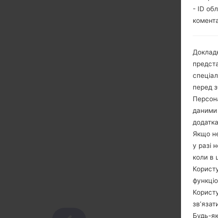
- ID об
комента
Докладн
предста
спеціа
перед з
Персона
даними 
додатка
Якщо не
у разі 
коли в 
Користу
функціо
Користу
зв’язат
Будь-як