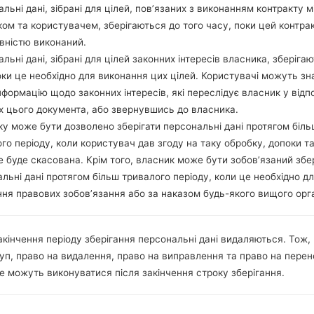
T555XXU1C
льні дані, зібрані для цілей, пов’язаних з виконанням контракту м
7.1.1
ом та користувачем, зберігаються до того часу, поки цей контра
Android Nougat
T555XXU1C
вністю виконаний.
14_sjr7h7ccuy_fac.zip
7.1.1
льні дані, зібрані для цілей законних інтересів власника, зберіга
172540_fn8ur0l4an.zip
Android Nougat
оки це необхідно для виконання цих цілей. Користувачі можуть зн
T555XXU1C
7.1.1
нформацію щодо законних інтересів, які переслідує власник у відп
х цього документа, або звернувшись до власника.
Android Nougat
T555XXU1C
у може бути дозволено зберігати персональні дані протягом біль
14_sjr7h7ccuy_fac.zip
7.1.1
го періоду, коли користувач дав згоду на таку обробку, допоки т
Android Nougat
203152_8qdyxwfr8v.zip
T555XXU1C
е буде скасована. Крім того, власник може бути зобов’язаний збе
7.1.1
льні дані протягом більш тривалого періоду, коли це необхідно д
ня правових зобов’язання або за наказом будь-якого вищого орг
Android Nougat
827_4jdt5qsnb3_fac.zip
T555XXU1C
7.1.1
акінчення періоду зберігання персональні дані видаляються. Тож,
Android Nougat
60314_z4e2lbtild.zip
T555XXU1C
уп, право на видалення, право на виправлення та право на пере
7.1.1
е можуть виконуватися після закінчення строку зберігання.
Android Nougat
185940_5vg7l1hwxm.zip
T555XXU1C
7.1.1