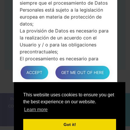
siempre que el procesamiento de Datos
volumen.
Personales está sujeto a la legislación
Luego, conecte su dispositivo a PC, Odin
europea en materia de protección de
debería detectar su teléfono y el número
datos;
de puerto COM aparecerá en la pantalla.
La provisión de Datos es necesario para
Especifique solo el tiempo de F.Reset y el
la realización de un acuerdo con el
Reinicio Automático.
Usuario y / o para las obligaciones
Finalmente, presione la tecla Comenzar.
precontractuales;
Su teléfono ahora se reiniciará y se
El procesamiento es necesario para
desconectará de la PC
cumplir con una obligación legal a la que
está sujeto el Propietario;
ACCEPT
GET ME OUT OF HERE
El procesamiento se relaciona con una
tarea realizado en el interés público o en
el ejercicio del poder público conferido
This website uses cookies to ensure you get
PARA LOS BLOGGERS
LAS NOTÍCIAS
COMPARAR
al Propietario;
the best experience on our website.
CONTACTOS
PRIVACIDAD
TÉRMINOS DE SERVICIO
En cualquier caso, el Propietario estará
Learn more
encantado de ayudar a aclarar la base
legal específica que se aplica al
Got it!
procesamiento, y en particular si la