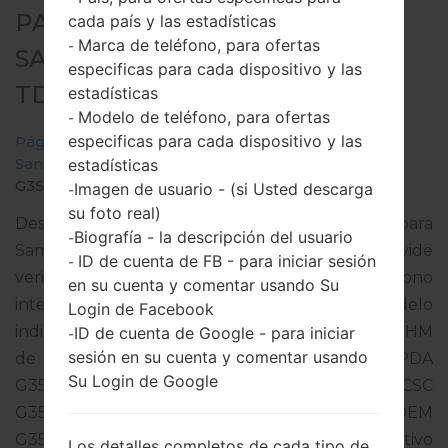
PARA SM-G3568V -
cada país y las estadísticas
Marca de teléfono, para ofertas
-
SAMSUNGGALAXY CORE MINI
especificas para cada dispositivo y las
TD-LTE
estadísticas
Modelo de teléfono, para ofertas
-
especificas para cada dispositivo y las
Página principal
→
Galaxy Core Mini TD-LTE
→
SamsungSM-G3568V
→
SM-
estadísticas
G3568V_1_20170321163652_6pzu3wj222.zip
Imagen de usuario - (si Usted descarga
-
su foto real)
Descargue la última actualización de firmware para
Biografía - la descripción del usuario
-
Samsung Galaxy Core Mini TD-LTE, pero no olvide
ID de cuenta de FB - para iniciar sesión
-
verificar si el número de modelo de su teléfono
en su cuenta y comentar usando Su
inteligente corresponde al número de modelo
Login de Facebook
indicado % MODEL%. El código del firmware es CHM
ID de cuenta de Google - para iniciar
-
sesión en su cuenta y comentar usando
de CHINA. El producto viene con la versión PDA
Su Login de Google
G3568VZMS0AQC1 y la versión CSC
G3568VCHM0AQC1,Versión de MODEM
G3568VZMS0AQC1. La versión del sistema operativo
Los detalles completos de cada tipo de