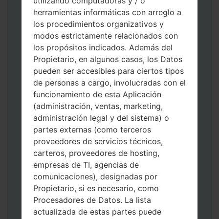
utilizando computadoras y / o
herramientas informáticas con arreglo a
los procedimientos organizativos y
modos estrictamente relacionados con
los propósitos indicados. Además del
Propietario, en algunos casos, los Datos
Descargue a su PC: la última versión de
pueden ser accesibles para ciertos tipos
Odin 3
.
de personas a cargo, involucradas con el
A continuación, extraiga el archivo de
funcionamiento de esta Aplicación
firmware.
(administración, ventas, marketing,
Debe obtener 1 (si es archivo 1, elíjalo aquí)
administración legal y del sistema) o
o 5 (si es archivo 5, selecciónelo aquí):
partes externas (como terceros
AP: "Sistema y Recuperación"
proveedores de servicios técnicos,
CP: "Módem y Radio"
carteros, proveedores de hosting,
CSC _ ***: "País y región y operador"
empresas de TI, agencias de
HOME_CSC _ ***: "País y regióny
comunicaciones), designadas por
operador"
Propietario, si es necesario, como
Agregue todos los archivos a Odin 3.
Procesadores de Datos. La lista
Si desea hacer clean flash, use CSC _ *** o
actualizada de estas partes puede