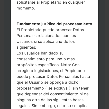
use HOME_CSC _ *** para mantener sus
solicitarse al Propietario en cualquier
datos y aplicaciones.
momento.
Ahora apague su teléfono y entre al Modo
de Descarga. Cómo hacer todos los
Fundamento jurídico del procesamiento
métodos:
El Propietario puede procesar Datos
Presione y mantenga presionados la
Personales relacionados con los
tecla de Encendido, el botón de Subir
Usuarios si se aplica uno de los
volumen y la tecla de Bixby.
siguientes:
Presione y mantenga presionadas las
Los usuarios han dado su
teclas de Subir y de Bajar volumen y
consentimiento para uno o más
luego conecte un cable USB.
propósitos específicos. Nota: Con
Presione y mantenga presionados la
arreglo a legislaciones, el Propietario
tecla de Encendido, el botón de Bajar
puede procesar Datos Personales hasta
volumen y la tecla de Inicio.
que el Usuario se oponga a dicho
Conecte un cable USB, luego
procesamiento ("se excluya"), sin tener
mantenga presionados el botón de Bixby
que depender del consentimiento ni de
y la tecla de Bajar volumen.
ninguna otra de las siguientes bases
Presione y mantenga presionados la
legales. Sin embargo, esto no se aplica,
tecla de Encendido y el botón de Subir