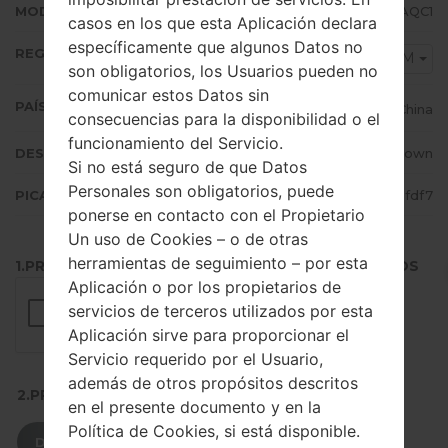
MODEM/CP VERSIÓN
G3568VZMS0AQC1
casos en los que esta Aplicación declara
específicamente que algunos Datos no
REGIÓN
CHM
son obligatorios, los Usuarios pueden no
comunicar estos Datos sin
PAÍS (UN/EL PAÍS)
China
consecuencias para la disponibilidad o el
funcionamiento del Servicio.
DESCRIPCIÓN
Unknown
Si no está seguro de que Datos
Personales son obligatorios, puede
PICADILLO
9d3b1dc45b49118691163e43a542fdf7
ponerse en contacto con el Propietario
Un uso de Cookies – o de otras
herramientas de seguimiento – por esta
1.PRESIONE EL BOTÓN PARA CARGAR LOS ARCHIVOS
Aplicación o por los propietarios de
servicios de terceros utilizados por esta
Aplicación sirve para proporcionar el
Servicio requerido por el Usuario,
además de otros propósitos descritos
2.PRESIONE PARA DESCARGAR
en el presente documento y en la
Política de Cookies, si está disponible.
DESCARGAR