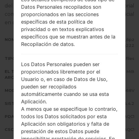
del firmware dado es Android KitKat 4.4.2. Tutorial
Datos Personales recopilados son
proporcionados en las secciones
completo sobre cómo actualizar el firmware oficial
específicas de esta política de
en dispositivos Samsung
aquí
privacidad o en textos explicativos
específicos que se muestran antes de la
NOMBRE DE ARCHIVO
SM-G3568V_1_20170321163652_6pz
Recopilación de datos.
u3wj222
TIPO DE FIRMWARE
4 files
Los Datos Personales pueden ser
proporcionados libremente por el
EL TAMAÑO DEL
632.4 MiB
ARCHIVO
Usuario o, en caso de Datos de Uso,
pueden ser recopilados
MODELO
Samsung SM-G3568V
automáticamente cuando se usa esta
Aplicación.
SISTEMA OPERATIVO
Android KitKat 4.4.2
A menos que se especifique lo contrario,
todos los Datos solicitados por esta
PDA/AP VERSIÓN
G3568VZMS0AQC1
Aplicación son obligatorios y falta de
CSC VERSIÓN
G3568VCHM0AQC1
prestación de estos Datos puede
imposibilitar prestación de servicios. En