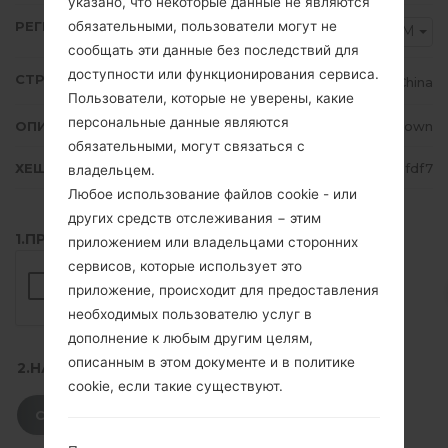
указано, что некоторые данные не являются
обязательными, пользователи могут не
РЕГИОН
CHM
сообщать эти данные без последствий для
доступности или функционирования сервиса.
СТРАНА
China
Пользователи, которые не уверены, какие
персональные данные являются
ОПИСАНИЕ
Unknown
обязательными, могут связаться с
ХЕШ
9d3b1dc45b49118691163e43a542fdf7
владельцем.
Любое использование файлов cookie - или
других средств отслеживания − этим
1.ПРОВЕРИТЬ НАЛИЧИЕ RECAPTCHA
приложением или владельцами сторонних
сервисов, которые использует это
приложение, происходит для предоставления
необходимых пользователю услуг в
дополнение к любым другим целям,
описанным в этом документе и в политике
2.НАЖМИТЕ, ЧТОБЫ СКАЧАТЬ
cookie, если такие существуют.
СКАЧАТЬ