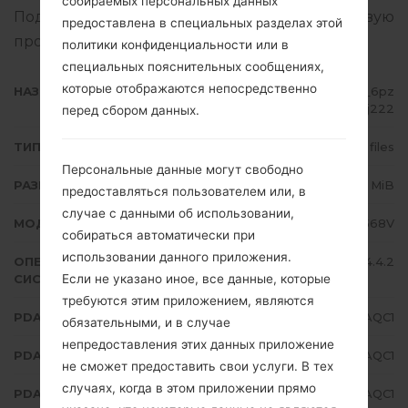
собираемых персональных данных
Подробная инструкция, как прошить стоковую
предоставлена в специальных разделах этой
прошивку на устройства Samsung
здесь
политики конфиденциальности или в
специальных пояснительных сообщениях,
которые отображаются непосредственно
НАЗВАНИЕ ФАЙЛА
SM-G3568V_1_20170321163652_6pz
u3wj222
перед сбором данных.
ТИП ПРОШИВКИ
4 files
Персональные данные могут свободно
РАЗМЕР ФАЙЛА
632.4 MiB
предоставляться пользователем или, в
случае с данными об использовании,
МОДЕЛЬ
Samsung SM-G3568V
собираться автоматически при
использовании данного приложения.
ОПЕРАЦИОННАЯ
Android KitKat 4.4.2
Если не указано иное, все данные, которые
СИСТЕМА
требуются этим приложением, являются
PDA/AP ВЕРСИЯ
G3568VZMS0AQC1
обязательными, и в случае
непредоставления этих данных приложение
PDA/AP ВЕРСИЯ
G3568VCHM0AQC1
не сможет предоставить свои услуги. В тех
случаях, когда в этом приложении прямо
PDA/AP ВЕРСИЯ
G3568VZMS0AQC1