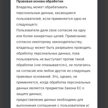
Правовая основа обработки
сбросить к заводским настройкам
Владелец может обрабатывать
выберите CSC _ ***, в другом случае
персональные данные, касающиеся
выберите HOME_CSC _ *** для
пользователей, если применяется одно из
сохранения Ваших данных.
следующего:
Теперь выключите устройство и
Пользователи дали свое согласие на одну
войдите в "Download" режим. Все
или более конкретных целей. Примечание:
методы как это сделать:
согласно некоторому законодательству,
Нажмите и удерживайте клавиши:
владельцу может быть разрешено проводить
питание, громкости и Bixbi.
обработку персональных данных, пока
Нажмите и удерживайте клавиши:
пользователь не выступает против такой
регулировки громкости. Подключив
обработки («не отказывается»), не полагаясь
телефон к ПК используя USB кабель.
на согласие или любое другое из следующих
Нажмите и удерживайте клавиши:
правовых оснований. Это, однако, не
питание, громкости и домой.
применяется, когда обработка персональных
Подключите USB кабель и нажмите
данных является предметом Закона ЕС о
клавиши: уменьшение звука и Bixbi.
защите данных;
Нажмите и удерживайте клавиши:
предоставление данных необходимо для
питания и увеличения громкости
выполнения соглашения с пользователем и/