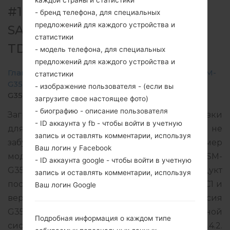
каждой страны и статистики
#10873 ДЛЯ SM-G3568V -
- бренд телефона, для специальных
предложений для каждого устройства и
SAMSUNGGALAXY CORE MINI
статистики
TD-LTE
- модель телефона, для специальных
предложений для каждого устройства и
Главная
→
Galaxy Core Mini TD-LTE
→
SamsungSM-
статистики
G3568V
→
SM-
- изображение пользователя - (если вы
G3568V_1_20170321163652_6pzu3wj222.zip
загрузите свое настоящее фото)
- биографию - описание пользователя
Загрузите последнее обновление прошивки
- ID аккаунта у fb - чтобы войти в учетную
для Samsung Galaxy Core Mini TD-LTE, но не
запись и оставлять комментарии, используя
забудьте проверить, соответствует ли номер
Ваш логин у Facebook
модели вашего смартфона указанному SM-
- ID аккаунта google - чтобы войти в учетную
G3568V. Код прошивки CHM для CHINA. Продукт
запись и оставлять комментарии, используя
поставляется с версией PDA G3568VZMS0AQC1 и
Ваш логин Google
версия CSC G3568VCHM0AQC1, MODEM версия
G3568VZMS0AQC1. Версия операционной
Подробная информация о каждом типе
системы данной прошивки Android KitKat 4.4.2.