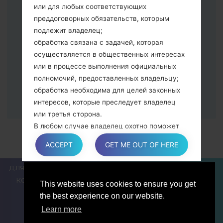
Далее подключите к компьютеру,
или для любых соответствующих
программа Odin должна определить
преддоговорных обязательств, которым
Ваш девайс и "COM port number"
подлежит владелец;
появится на экране.
обработка связана с задачей, которая
Укажите только "F.Reset" время и "Auto-
осуществляется в общественных интересах
Reboot".
или в процессе выполнения официальных
В конце нажмите кнопку "Start". Ваше
полномочий, предоставленных владельцу;
устройство перезагрузится и
обработка необходима для целей законных
отсоединится от ПК.
интересов, которые преследует владелец
или третья сторона.
В любом случае владелец охотно поможет
объяснить конкретную правовую основу,
ACCEPT
GET ME OUT OF HERE
которая применяется к обработке, и в
частности, является ли предоставление
ДЛЯ БЛОГЕРОВ И ПИСАТЕЛЕЙ
НОВОСТИ
СРАВНИТЬ
персональных данных обязательным или
КОНТАКТЫ
ПОЛИТИКА КОНФИДЕНЦИАЛЬНОСТИ
This website uses cookies to ensure you get
договорным условием, или же условием,
УСЛОВИЯ ОБСЛУЖИВАНИЯ
the best experience on our website.
необходимым для заключения договора.
Learn more