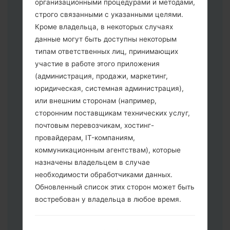
организационными процедурами и методами,
строго связанными с указанными целями.
Кроме владельца, в некоторых случаях
данные могут быть доступны некоторым
типам ответственных лиц, принимающих
Скачайте на свой ПК:
Odin 3
.
участие в работе этого приложения
Далее загрузите и распакуйте файл
(администрация, продажи, маркетинг,
прошивки.
юридическая, системная администрация),
Вам необходимо 1 (Выбрать 1 файл
или внешним сторонам (например,
прошивки здесь) или 5 (Выбрать 5
сторонним поставщикам технических услуг,
файл прошивки здесь) файлов для
почтовым перевозчикам, хостинг-
прошивки:
провайдерам, IT-компаниям,
AP: "System & Recovery"
коммуникационным агентствам), которые
CP: "Modem & Radio"
назначены владельцем в случае
CSC _ ***: "Country & Region & Operator"
необходимости обработчиками данных.
HOME_CSC _ ***: "Country & Region &
Обновленный список этих сторон может быть
Operator"
востребован у владельца в любое время.
Добавьте все файлы в программу Odin
3.
Если вы хотите прошить телефон и