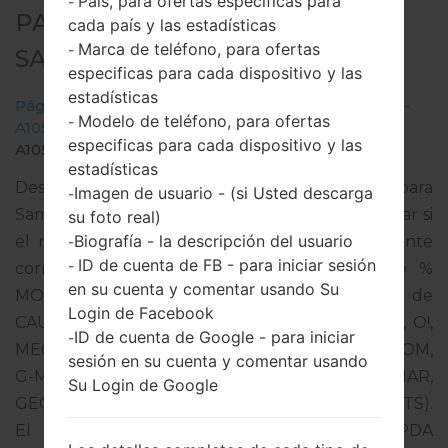
País, para ofertas especificas para
-
PARA SM-A105F -
cada país y las estadísticas
Marca de teléfono, para ofertas
-
SAMSUNGGALAXY A10 2019
especificas para cada dispositivo y las
estadísticas
Página principal
→
Galaxy A10 2019
→
SamsungSM-
Modelo de teléfono, para ofertas
-
A105F
→
SM-
especificas para cada dispositivo y las
A105F_1_20191017133553_7pycfssj4b_fac.zip
estadísticas
Descargue la última actualización de firmware para
Imagen de usuario - (si Usted descarga
-
Samsung Galaxy A10 2019, pero no olvide verificar si
su foto real)
Biografía - la descripción del usuario
el número de modelo de su teléfono inteligente
-
ID de cuenta de FB - para iniciar sesión
-
corresponde al número de modelo indicado %
en su cuenta y comentar usando Su
MODEL%. El código del firmware es CAU de
Login de Facebook
CAUCASUS (UCELL, BEELINE UZ KG TJ GE AM, O!,
ID de cuenta de Google - para iniciar
-
MEGACOM, BABYLON-MOBILE, TCELL, MOBICOM,
sesión en su cuenta y comentar usando
G-MOBILE, UNITEL, AZERCELL, BAKCELL, NAR,
Su Login de Google
GEOCELL, MAGTICO M, ORANGE, VIVACELL-MTS).
El producto viene con la versión PDA