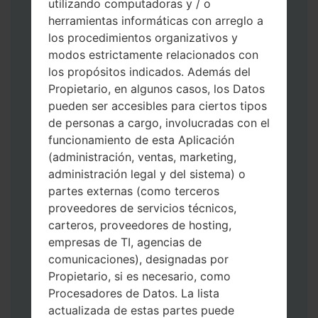
utilizando computadoras y / o
herramientas informáticas con arreglo a
los procedimientos organizativos y
modos estrictamente relacionados con
los propósitos indicados. Además del
Propietario, en algunos casos, los Datos
pueden ser accesibles para ciertos tipos
de personas a cargo, involucradas con el
funcionamiento de esta Aplicación
Descargue a su PC: la última versión de
(administración, ventas, marketing,
Odin 3
.
administración legal y del sistema) o
A continuación, extraiga el archivo de
partes externas (como terceros
firmware.
proveedores de servicios técnicos,
Debe obtener 1 (si es archivo 1, elíjalo aquí)
carteros, proveedores de hosting,
o 5 (si es archivo 5, selecciónelo aquí):
empresas de TI, agencias de
AP: "Sistema y Recuperación"
comunicaciones), designadas por
CP: "Módem y Radio"
Propietario, si es necesario, como
CSC _ ***: "País y región y operador"
Procesadores de Datos. La lista
HOME_CSC _ ***: "País y regióny
actualizada de estas partes puede