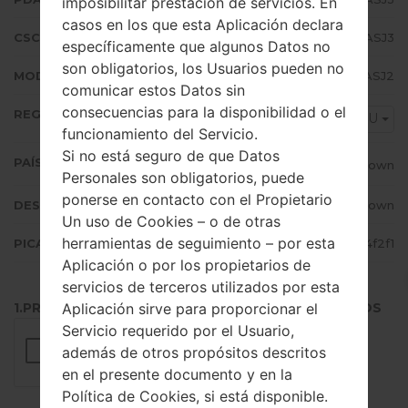
imposibilitar prestación de servicios. En
casos en los que esta Aplicación declara
CSC VERSIÓN
A105FOXM3ASJ3
específicamente que algunos Datos no
son obligatorios, los Usuarios pueden no
MODEM/CP VERSIÓN
A105FXXU3ASJ2
comunicar estos Datos sin
consecuencias para la disponibilidad o el
REGIÓN
CAU
funcionamiento del Servicio.
Si no está seguro de que Datos
PAÍS (UN/EL PAÍS)
Unknown
Personales son obligatorios, puede
ponerse en contacto con el Propietario
DESCRIPCIÓN
Unknown
Un uso de Cookies – o de otras
herramientas de seguimiento – por esta
PICADILLO
e67b30f230af67c1048c74eb98a4f2f1
Aplicación o por los propietarios de
servicios de terceros utilizados por esta
Aplicación sirve para proporcionar el
1.PRESIONE EL BOTÓN PARA CARGAR LOS ARCHIVOS
Servicio requerido por el Usuario,
además de otros propósitos descritos
en el presente documento y en la
Política de Cookies, si está disponible.