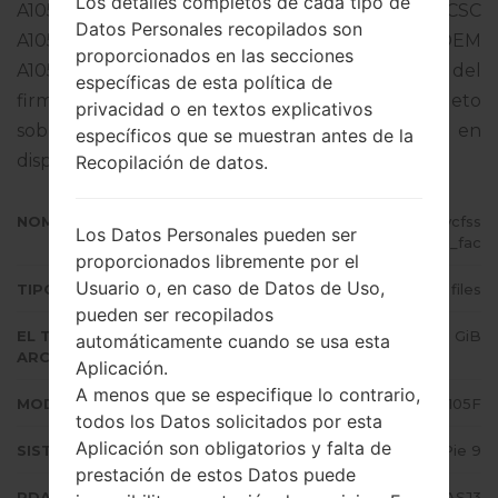
Los detalles completos de cada tipo de
A105FDDU3ASJ3 y la versión CSC
Datos Personales recopilados son
A105FOXM3ASJ3,Versión de MODEM
proporcionados en las secciones
A105FXXU3ASJ2. La versión del sistema operativo del
específicas de esta política de
firmware dado es Android Pie 9. Tutorial completo
privacidad o en textos explicativos
sobre cómo actualizar el firmware oficial en
específicos que se muestran antes de la
dispositivos Samsung
aquí
Recopilación de datos.
NOMBRE DE ARCHIVO
SM-A105F_1_20191017133553_7pycfss
Los Datos Personales pueden ser
j4b_fac
proporcionados libremente por el
Usuario o, en caso de Datos de Uso,
TIPO DE FIRMWARE
4 files
pueden ser recopilados
EL TAMAÑO DEL
2.53 GiB
automáticamente cuando se usa esta
ARCHIVO
Aplicación.
A menos que se especifique lo contrario,
MODELO
Samsung SM-A105F
todos los Datos solicitados por esta
Aplicación son obligatorios y falta de
SISTEMA OPERATIVO
Android Pie 9
prestación de estos Datos puede
PDA/AP VERSIÓN
A105FDDU3ASJ3