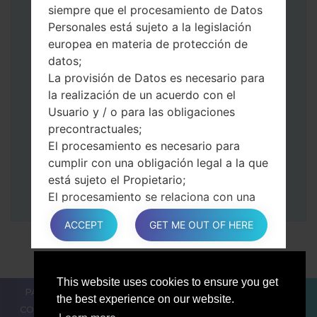
y la tecla de Bajar volumen.
siempre que el procesamiento de Datos
Presione y mantenga presionados la
Personales está sujeto a la legislación
tecla de Encendido y el botón de Subir
europea en materia de protección de
volumen.
datos;
Luego, conecte su dispositivo a PC, Odin
La provisión de Datos es necesario para
debería detectar su teléfono y el número
la realización de un acuerdo con el
de puerto COM aparecerá en la pantalla.
Usuario y / o para las obligaciones
Especifique solo el tiempo de F.Reset y el
precontractuales;
Reinicio Automático.
El procesamiento es necesario para
Finalmente, presione la tecla Comenzar.
cumplir con una obligación legal a la que
Su teléfono ahora se reiniciará y se
está sujeto el Propietario;
desconectará de la PC
El procesamiento se relaciona con una
tarea realizado en el interés público o en
ACCEPT
GET ME OUT OF HERE
el ejercicio del poder público conferido
al Propietario;
En cualquier caso, el Propietario estará
encantado de ayudar a aclarar la base
This website uses cookies to ensure you get
PARA LOS BLOGGERS
LAS NOTÍCIAS
COMPARAR
legal específica que se aplica al
the best experience on our website.
CONTACTOS
PRIVACIDAD
TÉRMINOS DE SERVICIO
procesamiento, y en particular si la