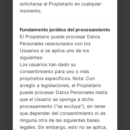
operador"
solicitarse al Propietario en cualquier
Agregue todos los archivos a Odin 3.
momento.
Si desea hacer clean flash, use CSC _ *** o
use HOME_CSC _ *** para mantener sus
datos y aplicaciones.
Fundamento jurídico del procesamiento
Ahora apague su teléfono y entre al Modo
El Propietario puede procesar Datos
de Descarga. Cómo hacer todos los
Personales relacionados con los
métodos:
Usuarios si se aplica uno de los
Presione y mantenga presionados la
siguientes:
tecla de Encendido, el botón de Subir
Los usuarios han dado su
volumen y la tecla de Bixby.
consentimiento para uno o más
Presione y mantenga presionadas las
propósitos específicos. Nota: Con
teclas de Subir y de Bajar volumen y
arreglo a legislaciones, el Propietario
luego conecte un cable USB.
puede procesar Datos Personales hasta
Presione y mantenga presionados la
que el Usuario se oponga a dicho
tecla de Encendido, el botón de Bajar
procesamiento ("se excluya"), sin tener
volumen y la tecla de Inicio.
que depender del consentimiento ni de
Conecte un cable USB, luego
ninguna otra de las siguientes bases
mantenga presionados el botón de Bixby
legales. Sin embargo, esto no se aplica,