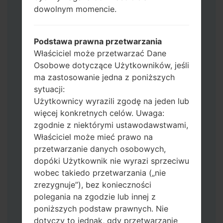
CP: "Modem & Radio"
dowolnym momencie.
CSC_***: "Country & Region & Operator"
HOME_CSC_***: "Country & Region &
Operator"
Podstawa prawna przetwarzania
Dodaj wszystkie pliki w Odin 3.
Właściciel może przetwarzać Dane
Jeśli chcesz wyczyścić pamięć flash użyj
Osobowe dotyczące Użytkowników, jeśli
CSC_*** albo użyj HOME_CSC_ ***, aby
ma zastosowanie jedna z poniższych
zachować wszystkie swoje dane i aplikacje.
sytuacji:
Teraz wyłącz swój telefon i przejdź do
Użytkownicy wyrazili zgodę na jeden lub
trybu pobierania. Jak wykonać wszystkie
więcej konkretnych celów. Uwaga:
metody:
zgodnie z niektórymi ustawodawstwami,
Naciśnij i przytrzymaj klawisz zasilania,
Właściciel może mieć prawo na
przycisk zwiększania głośności i klawisz
przetwarzanie danych osobowych,
Bixby.
dopóki Użytkownik nie wyrazi sprzeciwu
Naciśnij i przytrzymaj klawisze
wobec takiedo przetwarzania („nie
zwiększania i zmniejszania głośności,
zrezygnuje”), bez konieczności
następnie podłącz kabel USB.
polegania na zgodzie lub innej z
Naciśnij i przytrzymaj klawisz zasilania,
poniższych podstaw prawnych. Nie
przycisk zmniejszania głośności i klawisz
dotyczy to jednak, gdy przetwarzanie