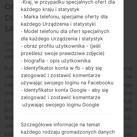
Kraj, w przypadku specjalnych ofert dla
-
OPROGRAMOWANIE #109143
każdego kraju i statystyk
Marka telefonu, specjalne oferty dla
DLA: SM-A105F -
-
każdego Urządzenia i statystyki
SAMSUNGGALAXY A10 2019
Model telefonu dla ofert specjalnych
-
dla każdego Urządzenia i statystyk
Strona startowa
→
Galaxy A10 2019
→
SamsungSM-
obraz profilu użytkownika - (jeśli
-
A105F
→
SM-
prześlesz swoje prawdziwe zdjęcie)
A105F_1_20191017133553_7pycfssj4b_fac.zip
biografia - opis użytkownika
-
Identyfikator konta w fb - aby się
Pobierz najnowszą aktualizację oprogramowania
-
zalogować i zostawić komentarze
układowego dla Samsung Galaxy A10 2019, ale nie
używając swojego loginu na Facebooku
zapomnij sprawdzić, czy numer modelu Twojego
Identyfikator konta Google - aby się
-
smartfona odpowiada wskazanemu SM-A105F. Kod
zalogować i zostawić komentarze
oprogramowania układowego to CAU z CAUCASUS
używając swojego loginu Google
(UCELL, BEELINE UZ KG TJ GE AM, O!, MEGACOM,
BABYLON-MOBILE, TCELL, MOBICOM, G-MOBILE,
Szczegółowe informacje na temat
UNITEL, AZERCELL, BAKCELL, NAR, GEOCELL,
każdego rodzaju gromadzonych danych
MAGTICO M, ORANGE, VIVACELL-MTS). Produkt