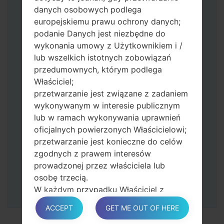
strony domowej.
danych osobowych podlega
Podłącz kabel USB, a następnie naciśnij i
europejskiemu prawu ochrony danych;
przytrzymaj przycisk Bixby i klawisz
podanie Danych jest niezbędne do
zmniejszania głośności.
wykonania umowy z Użytkownikiem i /
Naciśnij i przytrzymaj klawisz zasilania i
lub wszelkich istotnych zobowiązań
przycisk zwiększania głośności.
przedumownych, którym podlega
Następnie podłącz urządzenie do
Właściciel;
komputera, Odin powinien wykryć
przetwarzanie jest związane z zadaniem
telefon, a na ekranie pojawi się numer
wykonywanym w interesie publicznym
portu COM.
lub w ramach wykonywania uprawnień
Podaj tylko czas przywracania ustawień
oficjalnych powierzonych Właścicielowi;
fabrycznych i automatycznego
przetwarzanie jest konieczne do celów
ponownego uruchamiania.
zgodnych z prawem interesów
Na koniec naciśnij klawisz Start. Twój
prowadzonej przez właściciela lub
telefon uruchomi się ponownie i odłączy
osobę trzecią.
się od komputera.
W każdym przypadku Właściciel z
przyjemnością pomoże wyjaśnić
ACCEPT
GET ME OUT OF HERE
konkretną podstawę prawną, która ma