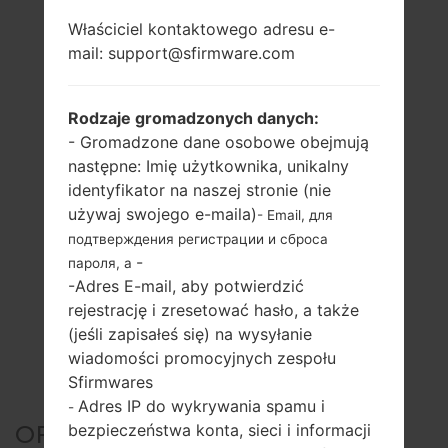
Właściciel kontaktowego adresu e-
mail: support@sfirmware.com
Rodzaje gromadzonych danych:
- Gromadzone dane osobowe obejmują
następne: Imię użytkownika, unikalny
identyfikator na naszej stronie (nie
używaj swojego e-maila)
- Email, для
подтверждения регистрации и сброса
-
пароля, а
-Adres E-mail, aby potwierdzić
rejestrację i zresetować hasło, a także
(jeśli zapisałeś się) na wysyłanie
wiadomości promocyjnych zespołu
Sfirmwares
Adres IP do wykrywania spamu i
-
bezpieczeństwa konta, sieci i informacji
OFICJALNE