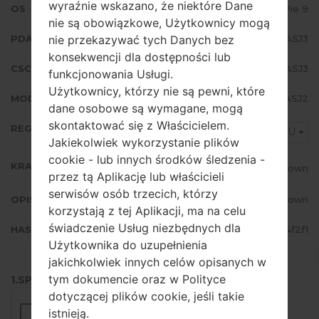
wyraźnie wskazano, że niektóre Dane
OS
Android Pie 9
nie są obowiązkowe, Użytkownicy mogą
nie przekazywać tych Danych bez
PDA/AP WERSJA
A105FDDU3ASJ3
konsekwencji dla dostępności lub
CSC WERSJA
A105FOXM3ASJ3
funkcjonowania Usługi.
Użytkownicy, którzy nie są pewni, które
MODEM/CP WERSJA
A105FXXU3ASJ2
dane osobowe są wymagane, mogą
skontaktować się z Właścicielem.
REGION
CAU
Jakiekolwiek wykorzystanie plików
cookie - lub innych środków śledzenia -
KRAJ
Unknown
przez tą Aplikację lub właścicieli
serwisów osób trzecich, którzy
OPIS
Unknown
korzystają z tej Aplikacji, ma na celu
świadczenie Usług niezbędnych dla
HASH
e67b30f230af67c1048c74eb98a4f2f1
Użytkownika do uzupełnienia
jakichkolwiek innych celów opisanych w
tym dokumencie oraz w Polityce
1.SPRAWDŹ RECAPTCHA
dotyczącej plików cookie, jeśli takie
istnieją.