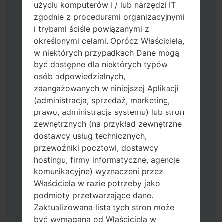
użyciu komputerów i / lub narzędzi IT
zgodnie z procedurami organizacyjnymi
i trybami ściśle powiązanymi z
określonymi celami. Oprócz Właściciela,
w niektórych przypadkach Dane mogą
być dostępne dla niektórych typów
osób odpowiedzialnych,
zaangażowanych w niniejszej Aplikacji
(administracja, sprzedaż, marketing,
prawo, administracja systemu) lub stron
zewnętrznych (na przykład zewnętrzne
Pobierz na swój komputer najnowszą
dostawcy usług technicznych,
wersję
Odin 3
.
przewoźniki pocztowi, dostawcy
Następnie wyodrębnij plik
hostingu, firmy informatyczne, agencje
oprogramowania układowego.
komunikacyjne) wyznaczeni przez
Powinieneś otrzymać 1 plik (jeśli 1 plik
Właściciela w razie potrzeby jako
wybierz tutaj) lub 5 plików (jeśli 5 plików
podmioty przetwarzające dane.
wybierz tutaj):
Zaktualizowana lista tych stron może
AP: "System & Recovery"
być wymagana od Właściciela w