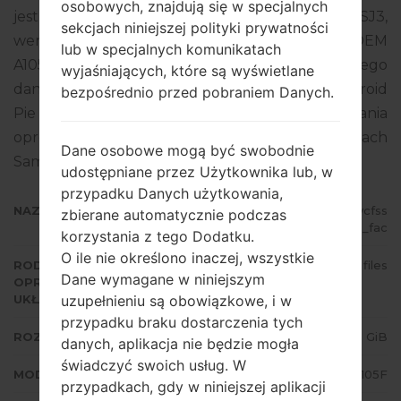
osobowych, znajdują się w specjalnych
jest dostarczany z wersją PDA A105FDDU3ASJ3,
sekcjach niniejszej polityki prywatności
wersja CSC A105FOXM3ASJ3, wersja MODEM
lub w specjalnych komunikatach
A105FXXU3ASJ2. Wersja systemu operacyjnego
wyjaśniających, które są wyświetlane
danego oprogramowania układowego to Android
bezpośrednio przed pobraniem Danych.
Pie 9. Pełny poradnik na temat flashowania
oprogramowania układowego na urządzeniach
Dane osobowe mogą być swobodnie
Samsung
tutaj
udostępniane przez Użytkownika lub, w
przypadku Danych użytkowania,
NAZWA PLIKU
SM-A105F_1_20191017133553_7pycfss
zbierane automatycznie podczas
j4b_fac
korzystania z tego Dodatku.
O ile nie określono inaczej, wszystkie
RODZAJ
4 files
Dane wymagane w niniejszym
OPROGRAMOWANIA
uzupełnieniu są obowiązkowe, i w
UKŁADOWEGO
przypadku braku dostarczenia tych
ROZMIAR PLIKU
2.53 GiB
danych, aplikacja nie będzie mogła
świadczyć swoich usług. W
MODEL
Samsung SM-A105F
przypadkach, gdy w niniejszej aplikacji