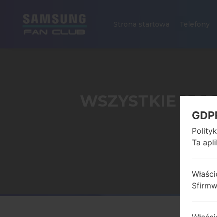
Strona startowa
Telefony
WSZYSTKIE OPR
GDP
Polity
Ta apl
Strona st
Właści
Sfirm