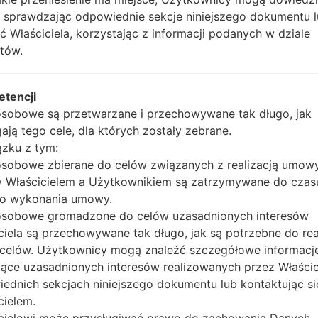
Tizen
_1_20141230165840_rq7ccgphlw.zip
R380XXU0
, sprawdzając odpowiednie sekcje niniejszego dokumentu 
2.2.0
ć Właściciela, korzystając z informacji podanych w dziale
Tizen
tów.
0150904152653_t7s4cd2gt6_fac.zip
R380XXU0
2.2.0
Tizen
_1_20141217151120_k36wvtafqb.zip
R380XXU0
etencji
2.2.0
sobowe są przetwarzane i przechowywane tak długo, jak
Tizen
R380XXU0
ją tego cele, dla których zostały zebrane.
20141230101300_rbhh0nzc35_fac.zip
2.2.0
zku z tym:
Tizen
sobowe zbierane do celów związanych z realizacją umow
_1_20141217150850_paa54uvd2j.zip
R380XXU0
2.2.0
 Właścicielem a Użytkownikiem są zatrzymywane do czas
_1_20141230101250_m1cs7blli1_fac.zip
Tizen
go wykonania umowy.
R380XXU0
2.2.0
osobowe gromadzone do celów uzasadnionych interesów
ciela są przechowywane tak długo, jak są potrzebne do real
Tizen
_1_20150310152010_uribqvcql9.zip
R380XXU0
 celów. Użytkownicy mogą znaleźć szczegółowe informacj
2.2.0
ące uzasadnionych interesów realizowanych przez Właścic
Tizen
R380XXU0
ednich sekcjach niniejszego dokumentu lub kontaktując si
20150323135400_vpc5twdtuo_fac.zip
2.2.0
cielem.
Tizen