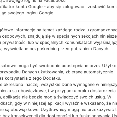
ąc swojego loginu na Facebooku
0150904152653_t7s4cd2gt6_fac.zip
R380XXU0
2.2.0
yfikator konta Google - aby się zalogować i zostawić kom
ąc swojego loginu Google
G_1_20141230165800_mga3gm95cn.zip
Tizen
R380XXU0
2.2.0
Tizen
ółowe informacje na temat każdego rodzaju gromadzony
0150904152653_t7s4cd2gt6_fac.zip
R380XXU0
2.2.0
 osobowych, znajdują się w specjalnych sekcjach niniejsze
Tizen
ki prywatności lub w specjalnych komunikatach wyjaśniając
_1_20141230170110_jp3k7o7rj9.zip
R380XXU0
2.2.0
są wyświetlane bezpośrednio przed pobraniem Danych.
Tizen
0150904152653_t7s4cd2gt6_fac.zip
R380XXU0
2.2.0
osobowe mogą być swobodnie udostępniane przez Użytko
Tizen
 przypadku Danych użytkowania, zbierane automatycznie
_1_20150216145510_541kyct4ci.zip
R380XXU0
2.2.0
s korzystania z tego Dodatku.
Tizen
nie określono inaczej, wszystkie Dane wymagane w niniejs
0150407181826_ecpsxha912_fac.zip
R380XXU0
2.2.0
nieniu są obowiązkowe, i w przypadku braku dostarczenia
, aplikacja nie będzie mogła świadczyć swoich usług. W
O_1_20150310152450_10u69gb8e8.zip
Tizen
R380XXU0
dkach, gdy w niniejszej aplikacji wyraźnie wskazano, że ni
2.2.0
ie są obowiązkowe, Użytkownicy mogą nie przekazywać 
Tizen
R380XXU0
 bez konsekwencji dla dostępności lub funkcjonowania Usł