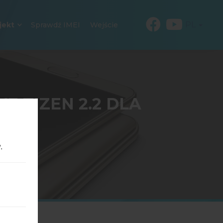
PL
jekt
Sprawdź IMEI
Wejście
 TIZEN 2.2 DLA
.
 Samsunga