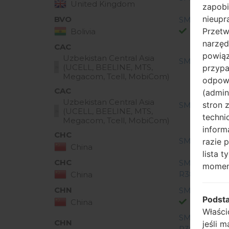
United Kingdom
zapobi
nieupr
BVO
SM-R380_BVO
Przetw
Bolivia
narzęd
CAC
powiąz
Uzbekistan Central Asia
SM-R380_CAC
(UCELL, BEELINE, MTS,
przypa
Megacom, Tcell, MobiCom)
odpowi
CAC
(admin
Uzbekistan Central Asia
stron 
SM-R380_1_2
(UCELL, BEELINE, MTS,
techni
Megacom, Tcell, MobiCom)
inform
CHC
SM-R380_CHC
razie 
China
lista 
CHC
SM-
momen
R380_CHC_1_
China
CHN
SM-R380_CH
Podst
China
Właści
SM-
CHN
jeśli 
R380_CHN_1_