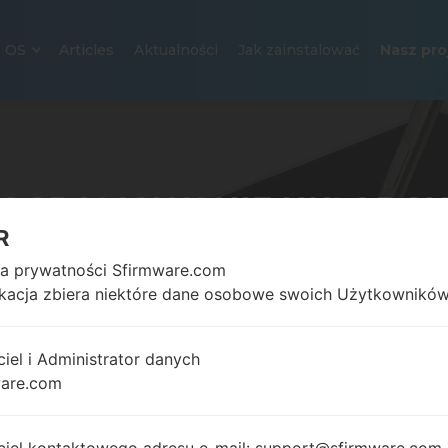
OS
Articles
Aktualności
Jak zainstalować
Nasz pro
OGRAMOWANIE UKŁADOWE
R
SAMSUNGA
ka prywatności Sfirmware.com
ikacja zbiera niektóre dane osobowe swoich Użytkowników
artowa
→
Wszystkie oprogramowanie układowe Tizen 2.2 dla
ciel i Administrator danych
ware.com