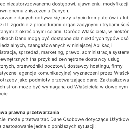
2.2.0
ec nieautoryzowanemu dostępowi, ujawnieniu, modyfikacji
awnionemu zniszczeniu Danych.
_1_20150209155230_0l5tcpl9m5.zip
Tizen
R380XXU0
2.2.0
arzanie danych odbywa się przy użyciu komputerów i / lu
zi IT zgodnie z procedurami organizacyjnymi i trybami ściś
Tizen
anymi z określonymi celami. Oprócz Właściciela, w niektó
_1_20150310151930_uhtq2k0zpi.zip
R380XXU0
2.2.0
dkach Dane mogą być dostępne dla niektórych typów os
edzialnych, zaangażowanych w niniejszej Aplikacji
istracja, sprzedaż, marketing, prawo, administracja system
Tizen
zewnętrznych (na przykład zewnętrzne dostawcy usług
0150407181826_ecpsxha912_fac.zip
R380XXU0
2.2.0
cznych, przewoźniki pocztowi, dostawcy hostingu, firmy
atyczne, agencje komunikacyjne) wyznaczeni przez Właści
Tizen
_1_20150209155010_ztnoi6bnhh.zip
R380XXU0
potrzeby jako podmioty przetwarzające dane. Zaktualizow
2.2.0
tych stron może być wymagana od Właściciela w dowolnym
Tizen
cie.
R380XXU0
20150311113840_jsog79mj82_fac.zip
2.2.0
N_1_20150209155020_g97xpyo861.zip
Tizen
R380XXU0
awa prawna przetwarzania
2.2.0
ciel może przetwarzać Dane Osobowe dotyczące Użytkow
Tizen
ma zastosowanie jedna z poniższych sytuacji:
20150311113850_ed6n28d21g_fac.zip
R380XXU0