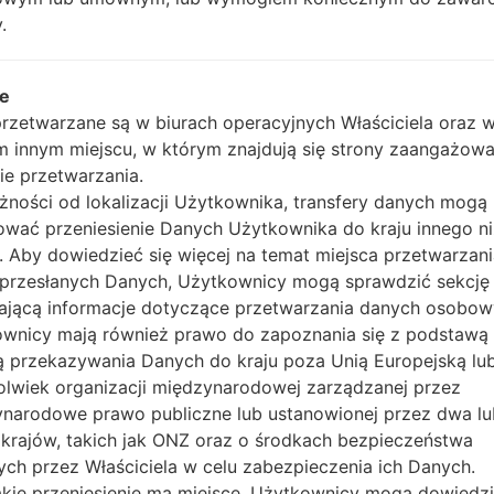
20150323135420_bdck63re8h_fac.zip
R380XXU0
2.2.0
.
M_1_20150327120650_et01romy1g.zip
Tizen
R380XXU0
2.2.0
ce
Tizen
rzetwarzane są w biurach operacyjnych Właściciela oraz 
_1_20141230170000_pcf4tvodhk.zip
R380XXU0
2.2.0
 innym miejscu, w którym znajdują się strony zaangażow
ie przetwarzania.
Tizen
0150904152653_t7s4cd2gt6_fac.zip
R380XXU0
żności od lokalizacji Użytkownika, transfery danych mogą
2.2.0
wać przeniesienie Danych Użytkownika do kraju innego ni
Tizen
_1_20150209154950_6ufdjr7kfi.zip
R380XXU0
. Aby dowiedzieć się więcej na temat miejsca przetwarzan
2.2.0
 przesłanych Danych, Użytkownicy mogą sprawdzić sekcję
Tizen
ającą informacje dotyczące przetwarzania danych osobow
0150407181826_ecpsxha912_fac.zip
R380XXU0
2.2.0
wnicy mają również prawo do zapoznania się z podstawą
Tizen
 przekazywania Danych do kraju poza Unią Europejską lu
_1_20150310152320_dg63ah6jza.zip
R380XXU0
2.2.0
kolwiek organizacji międzynarodowej zarządzanej przez
narodowe prawo publiczne lub ustanowionej przez dwa lu
Tizen
 krajów, takich jak ONZ oraz o środkach bezpieczeństwa
20150323135410_3es56nqoee_fac.zip
R380XXU0
2.2.0
ych przez Właściciela w celu zabezpieczenia ich Danych.
takie przeniesienie ma miejsce, Użytkownicy mogą dowiedzi