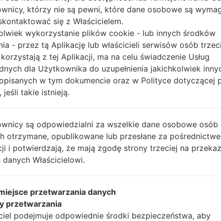
20150323135450_el59pyhi40_fac.zip
2.2.0
wnicy, którzy nie są pewni, które dane osobowe są wyma
Tizen
kontaktować się z Właścicielem.
_1_20150310152330_tprjhyt4g3.zip
R380XXU0
2.2.0
olwiek wykorzystanie plików cookie - lub innych środków
nia - przez tą Aplikację lub właścicieli serwisów osób trzec
Tizen
20150323135440_y8c0yqu69c_fac.zip
R380XXU0
 korzystają z tej Aplikacji, ma na celu świadczenie Usług
2.2.0
dnych dla Użytkownika do uzupełnienia jakichkolwiek inny
L_1_20150310152210_m8bdeoz0wp.zip
Tizen
opisanych w tym dokumencie oraz w Polityce dotyczącej 
R380XXU0
2.2.0
 jeśli takie istnieją.
Tizen
R380XXU0
20150323135430_v4xg70811t_fac.zip
2.2.0
wnicy są odpowiedzialni za wszelkie dane osobowe osób
Tizen
ch otrzymane, opublikowane lub przesłane za pośrednictwe
_1_20150216145520_2lurnapzxp.zip
R380XXU0
2.2.0
cji i potwierdzają, że mają zgodę strony trzeciej na przeka
 danych Właścicielowi.
Tizen
0150407181826_ecpsxha912_fac.zip
R380XXU0
2.2.0
Tizen
 miejsce przetwarzania danych
_1_20150310152230_hoj9hn1s0a.zip
R380XXU0
2.2.0
y przetwarzania
Tizen
ciel podejmuje odpowiednie środki bezpieczeństwa, aby
0150407181826_ecpsxha912_fac.zip
R380XXU0