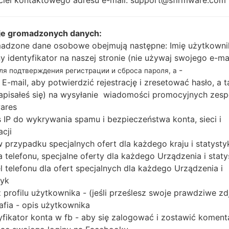
ciel kontaktowego adresu e-mail: support@sfirmware.com
amowanie układowe Tizen
je gromadzonych danych:
adzone dane osobowe obejmują następne: Imię użytkowni
ny identyfikator na naszej stronie (nie używaj swojego e-ma
-
для подтверждения регистрации и сброса пароля, а
 E-mail, aby potwierdzić rejestrację i zresetować hasło, a 
 zapisałeś się) na wysyłanie wiadomości promocyjnych zesp
ares
 IP do wykrywania spamu i bezpieczeństwa konta, sieci i
acji
 w przypadku specjalnych ofert dla każdego kraju i statysty
 telefonu, specjalne oferty dla każdego Urządzenia i staty
 telefonu dla ofert specjalnych dla każdego Urządzenia i
tyk
u
OS
Oprogram
 profilu użytkownika - (jeśli prześlesz swoje prawdziwe zd
OS
Oprogram
R_1_20141230170010_y2dmubbefy.zip
Tizen
afia - opis użytkownika
R380XXU0
2.2.0
yfikator konta w fb - aby się zalogować i zostawić koment
Tizen