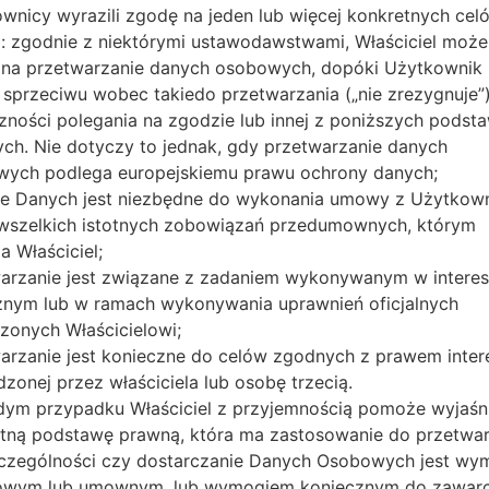
2.2.0
wnicy wyrazili zgodę na jeden lub więcej konkretnych cel
 zgodnie z niektórymi ustawodawstwami, Właściciel może
O_1_20150209155130_om0b0sm3ts.zip
Tizen
na przetwarzanie danych osobowych, dopóki Użytkownik 
R380XXU0
2.2.0
 sprzeciwu wobec takiedo przetwarzania („nie zrezygnuje”)
Tizen
zności polegania na zgodzie lub innej z poniższych podst
0150407181826_ecpsxha912_fac.zip
R380XXU0
2.2.0
ch. Nie dotyczy to jednak, gdy przetwarzanie danych
ych podlega europejskiemu prawu ochrony danych;
_1_20150209154850_eiov3p73c7.zip
Tizen
R380XXU0
e Danych jest niezbędne do wykonania umowy z Użytkow
2.2.0
b wszelkich istotnych zobowiązań przedumownych, którym
Tizen
0150407181826_ecpsxha912_fac.zip
R380XXU0
a Właściciel;
2.2.0
arzanie jest związane z zadaniem wykonywanym w interes
Tizen
znym lub w ramach wykonywania uprawnień oficjalnych
_1_20150209154940_rbedla4qtg.zip
R380XXU0
2.2.0
zonych Właścicielowi;
_1_20150311113830_je3556h19s_fac.zip
Tizen
arzanie jest konieczne do celów zgodnych z prawem inte
R380XXU0
2.2.0
zonej przez właściciela lub osobę trzecią.
ym przypadku Właściciel z przyjemnością pomoże wyjaśn
T_1_20150310152440_u1qfimmznm.zip
Tizen
R380XXU0
tną podstawę prawną, która ma zastosowanie do przetwar
2.2.0
czególności czy dostarczanie Danych Osobowych jest w
Tizen
owym lub umownym, lub wymogiem koniecznym do zawarc