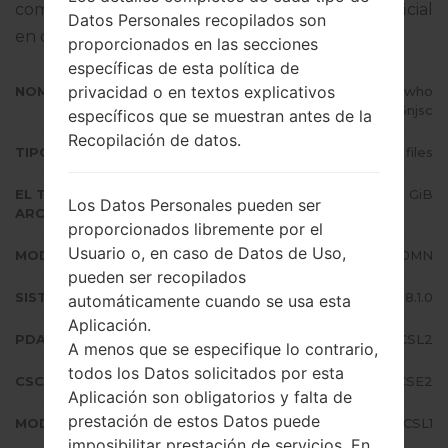
completo sobre cómo actualizar el firmware oficial
Datos Personales recopilados son
en dispositivos Samsung
aquí
proporcionados en las secciones
específicas de esta política de
privacidad o en textos explicativos
NOMBRE DE ARCHIVO
SM-J710MN_1_20191221015515_s1who
6njsc
específicos que se muestran antes de la
Recopilación de datos.
TIPO DE FIRMWARE
4 files
EL TAMAÑO DEL
1.75 GiB
Los Datos Personales pueden ser
ARCHIVO
proporcionados libremente por el
Usuario o, en caso de Datos de Uso,
MODELO
Samsung SM-J710MN
pueden ser recopilados
SISTEMA OPERATIVO
Android Oreo 8.1.0
automáticamente cuando se usa esta
Aplicación.
PDA/AP VERSIÓN
J710MNUBS4CSL2
A menos que se especifique lo contrario,
todos los Datos solicitados por esta
CSC VERSIÓN
J710MNUWA4CSE2
Aplicación son obligatorios y falta de
prestación de estos Datos puede
MODEM/CP VERSIÓN
J710MNUBS4CSL1
imposibilitar prestación de servicios. En