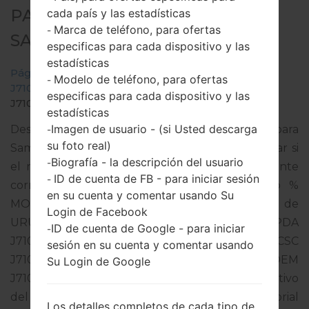
PARA SM-J710MN -
cada país y las estadísticas
Marca de teléfono, para ofertas
-
SAMSUNGGALAXY J7 2016
especificas para cada dispositivo y las
estadísticas
Página principal
→
Galaxy J7 2016
→
SamsungSM-
Modelo de teléfono, para ofertas
-
J710MN
→
SM-
especificas para cada dispositivo y las
J710MN_1_20191221015515_s1who6njsc.zip
estadísticas
Imagen de usuario - (si Usted descarga
Descargue la última actualización de firmware para
-
su foto real)
Samsung Galaxy J7 2016, pero no olvide verificar si
Biografía - la descripción del usuario
-
el número de modelo de su teléfono inteligente
ID de cuenta de FB - para iniciar sesión
-
corresponde al número de modelo indicado %
en su cuenta y comentar usando Su
MODEL%. El código del firmware es CTU de
Login de Facebook
URUGUAY. El producto viene con la versión PDA
ID de cuenta de Google - para iniciar
-
J710MNUBS4CSL2 y la versión CSC
sesión en su cuenta y comentar usando
J710MNUWA4CSE2,Versión de MODEM
Su Login de Google
J710MNUBS4CSL1. La versión del sistema operativo
del firmware dado es Android Oreo 8.1.0. Tutorial
Los detalles completos de cada tipo de