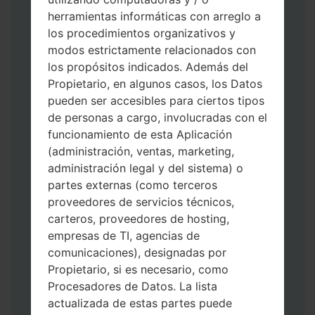
herramientas informáticas con arreglo a
los procedimientos organizativos y
modos estrictamente relacionados con
los propósitos indicados. Además del
Descargue a su PC: la última versión de
Propietario, en algunos casos, los Datos
Odin 3
.
pueden ser accesibles para ciertos tipos
A continuación, extraiga el archivo de
de personas a cargo, involucradas con el
firmware.
funcionamiento de esta Aplicación
Debe obtener 1 (si es archivo 1, elíjalo aquí)
(administración, ventas, marketing,
o 5 (si es archivo 5, selecciónelo aquí):
administración legal y del sistema) o
AP: "Sistema y Recuperación"
partes externas (como terceros
CP: "Módem y Radio"
proveedores de servicios técnicos,
CSC _ ***: "País y región y operador"
carteros, proveedores de hosting,
HOME_CSC _ ***: "País y regióny
empresas de TI, agencias de
operador"
comunicaciones), designadas por
Agregue todos los archivos a Odin 3.
Propietario, si es necesario, como
Si desea hacer clean flash, use CSC _ *** o
Procesadores de Datos. La lista
use HOME_CSC _ *** para mantener sus
actualizada de estas partes puede
datos y aplicaciones.