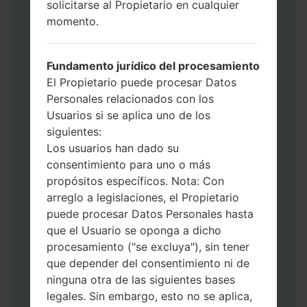
solicitarse al Propietario en cualquier
Ahora apague su teléfono y entre al Modo
momento.
de Descarga. Cómo hacer todos los
métodos:
Presione y mantenga presionados la
Fundamento jurídico del procesamiento
tecla de Encendido, el botón de Subir
El Propietario puede procesar Datos
volumen y la tecla de Bixby.
Personales relacionados con los
Presione y mantenga presionadas las
Usuarios si se aplica uno de los
teclas de Subir y de Bajar volumen y
siguientes:
luego conecte un cable USB.
Los usuarios han dado su
Presione y mantenga presionados la
consentimiento para uno o más
tecla de Encendido, el botón de Bajar
propósitos específicos. Nota: Con
volumen y la tecla de Inicio.
arreglo a legislaciones, el Propietario
Conecte un cable USB, luego
puede procesar Datos Personales hasta
mantenga presionados el botón de Bixby
que el Usuario se oponga a dicho
y la tecla de Bajar volumen.
procesamiento ("se excluya"), sin tener
Presione y mantenga presionados la
que depender del consentimiento ni de
tecla de Encendido y el botón de Subir
ninguna otra de las siguientes bases
volumen.
legales. Sin embargo, esto no se aplica,
Luego, conecte su dispositivo a PC, Odin