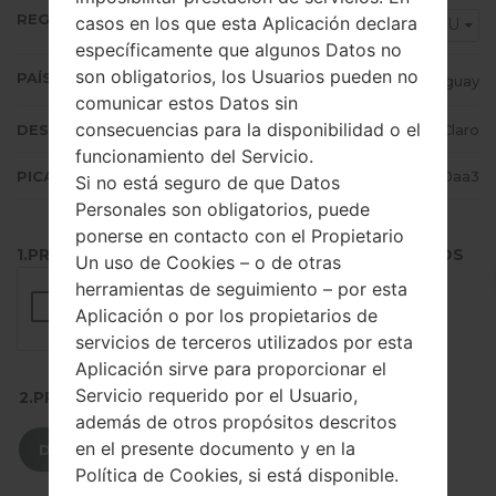
REGIÓN
casos en los que esta Aplicación declara
CTU
específicamente que algunos Datos no
son obligatorios, los Usuarios pueden no
PAÍS (UN/EL PAÍS)
Uruguay
comunicar estos Datos sin
consecuencias para la disponibilidad o el
DESCRIPCIÓN
Claro
funcionamiento del Servicio.
PICADILLO
3977cd41d584bf458b0dcd1ab2490aa3
Si no está seguro de que Datos
Personales son obligatorios, puede
ponerse en contacto con el Propietario
1.PRESIONE EL BOTÓN PARA CARGAR LOS ARCHIVOS
Un uso de Cookies – o de otras
herramientas de seguimiento – por esta
Aplicación o por los propietarios de
servicios de terceros utilizados por esta
Aplicación sirve para proporcionar el
Servicio requerido por el Usuario,
2.PRESIONE PARA DESCARGAR
además de otros propósitos descritos
en el presente documento y en la
DESCARGAR
Política de Cookies, si está disponible.