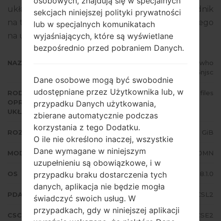
osobowych, znajdują się w specjalnych
układowego to Android Oreo 8.1.0. Pełny poradnik
sekcjach niniejszej polityki prywatności
na temat flashowania oprogramowania układowego
lub w specjalnych komunikatach
na urządzeniach Samsung
tutaj
wyjaśniających, które są wyświetlane
bezpośrednio przed pobraniem Danych.
NAZWA PLIKU
SM-J710MN_1_20191221015515_s1who
6njsc
Dane osobowe mogą być swobodnie
udostępniane przez Użytkownika lub, w
RODZAJ
4 files
OPROGRAMOWANIA
przypadku Danych użytkowania,
UKŁADOWEGO
zbierane automatycznie podczas
korzystania z tego Dodatku.
ROZMIAR PLIKU
1.75 GiB
O ile nie określono inaczej, wszystkie
Dane wymagane w niniejszym
MODEL
Samsung SM-J710MN
uzupełnieniu są obowiązkowe, i w
OS
Android Oreo 8.1.0
przypadku braku dostarczenia tych
danych, aplikacja nie będzie mogła
PDA/AP WERSJA
J710MNUBS4CSL2
świadczyć swoich usług. W
przypadkach, gdy w niniejszej aplikacji
CSC WERSJA
J710MNUWA4CSE2