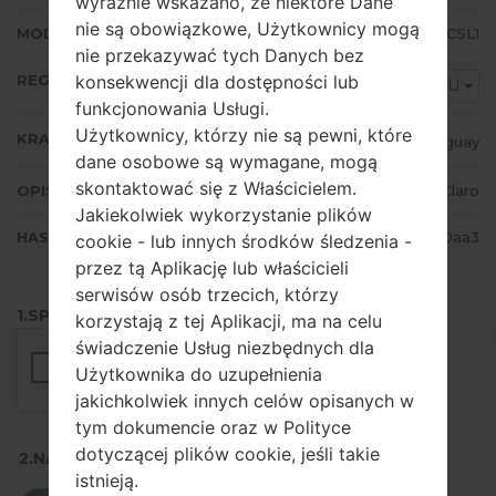
wyraźnie wskazano, że niektóre Dane
nie są obowiązkowe, Użytkownicy mogą
MODEM/CP WERSJA
J710MNUBS4CSL1
nie przekazywać tych Danych bez
REGION
konsekwencji dla dostępności lub
CTU
funkcjonowania Usługi.
Użytkownicy, którzy nie są pewni, które
KRAJ
Uruguay
dane osobowe są wymagane, mogą
skontaktować się z Właścicielem.
OPIS
Claro
Jakiekolwiek wykorzystanie plików
HASH
3977cd41d584bf458b0dcd1ab2490aa3
cookie - lub innych środków śledzenia -
przez tą Aplikację lub właścicieli
serwisów osób trzecich, którzy
1.SPRAWDŹ RECAPTCHA
korzystają z tej Aplikacji, ma na celu
świadczenie Usług niezbędnych dla
Użytkownika do uzupełnienia
jakichkolwiek innych celów opisanych w
tym dokumencie oraz w Polityce
dotyczącej plików cookie, jeśli takie
2.NACIŚNIJ, ABY POBRAĆ
istnieją.