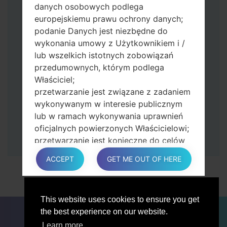
Naciśnij i przytrzymaj klawisz zasilania i
danych osobowych podlega
przycisk zwiększania głośności.
europejskiemu prawu ochrony danych;
Następnie podłącz urządzenie do
podanie Danych jest niezbędne do
komputera, Odin powinien wykryć
wykonania umowy z Użytkownikiem i /
telefon, a na ekranie pojawi się numer
lub wszelkich istotnych zobowiązań
portu COM.
przedumownych, którym podlega
Podaj tylko czas przywracania ustawień
Właściciel;
fabrycznych i automatycznego
przetwarzanie jest związane z zadaniem
ponownego uruchamiania.
wykonywanym w interesie publicznym
Na koniec naciśnij klawisz Start. Twój
lub w ramach wykonywania uprawnień
telefon uruchomi się ponownie i odłączy
oficjalnych powierzonych Właścicielowi;
się od komputera.
przetwarzanie jest konieczne do celów
zgodnych z prawem interesów
ACCEPT
GET ME OUT OF HERE
prowadzonej przez właściciela lub
osobę trzecią.
W każdym przypadku Właściciel z
This website uses cookies to ensure you get
przyjemnością pomoże wyjaśnić
DLA BLOGERÓW
AKTUALNOŚCI
PORÓWNAJ
the best experience on our website.
konkretną podstawę prawną, która ma
ŁĄCZNOŚĆ
PRYWATNOŚĆ
WARUNKI USŁUGI
zastosowanie do przetwarzania, a w
Learn more