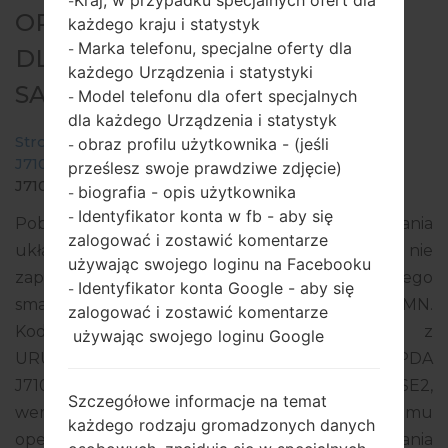
Kraj, w przypadku specjalnych ofert dla
-
OPROGRAMOWANIE #126044
każdego kraju i statystyk
Marka telefonu, specjalne oferty dla
-
DLA: SM-J710MN -
każdego Urządzenia i statystyki
SAMSUNGGALAXY J7 2016
Model telefonu dla ofert specjalnych
-
dla każdego Urządzenia i statystyk
Strona startowa
→
Galaxy J7 2016
→
SamsungSM-
obraz profilu użytkownika - (jeśli
-
J710MN
→
SM-
prześlesz swoje prawdziwe zdjęcie)
J710MN_1_20191221015515_s1who6njsc.zip
biografia - opis użytkownika
-
Identyfikator konta w fb - aby się
-
Pobierz najnowszą aktualizację oprogramowania
zalogować i zostawić komentarze
układowego dla Samsung Galaxy J7 2016, ale nie
używając swojego loginu na Facebooku
zapomnij sprawdzić, czy numer modelu Twojego
Identyfikator konta Google - aby się
-
smartfona odpowiada wskazanemu SM-J710MN.
zalogować i zostawić komentarze
Kod oprogramowania układowego to CTU z
używając swojego loginu Google
URUGUAY. Produkt jest dostarczany z wersją PDA
J710MNUBS4CSL2, wersja CSC J710MNUWA4CSE2,
Szczegółowe informacje na temat
wersja MODEM J710MNUBS4CSL1. Wersja systemu
każdego rodzaju gromadzonych danych
operacyjnego danego oprogramowania