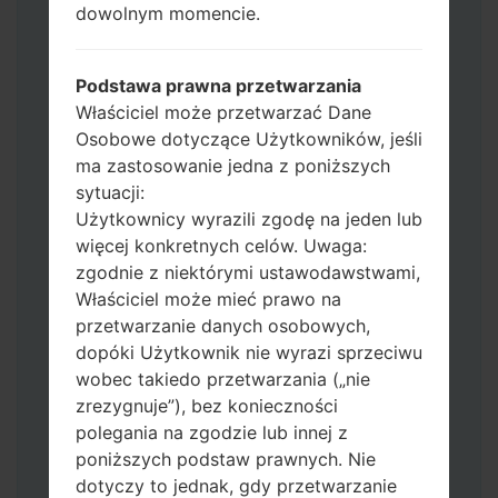
dowolnym momencie.
Jeśli chcesz wyczyścić pamięć flash użyj
CSC_*** albo użyj HOME_CSC_ ***, aby
zachować wszystkie swoje dane i aplikacje.
Podstawa prawna przetwarzania
Teraz wyłącz swój telefon i przejdź do
Właściciel może przetwarzać Dane
trybu pobierania. Jak wykonać wszystkie
Osobowe dotyczące Użytkowników, jeśli
metody:
ma zastosowanie jedna z poniższych
Naciśnij i przytrzymaj klawisz zasilania,
sytuacji:
przycisk zwiększania głośności i klawisz
Użytkownicy wyrazili zgodę na jeden lub
Bixby.
więcej konkretnych celów. Uwaga:
Naciśnij i przytrzymaj klawisze
zgodnie z niektórymi ustawodawstwami,
zwiększania i zmniejszania głośności,
Właściciel może mieć prawo na
następnie podłącz kabel USB.
przetwarzanie danych osobowych,
Naciśnij i przytrzymaj klawisz zasilania,
dopóki Użytkownik nie wyrazi sprzeciwu
przycisk zmniejszania głośności i klawisz
wobec takiedo przetwarzania („nie
strony domowej.
zrezygnuje”), bez konieczności
Podłącz kabel USB, a następnie naciśnij i
polegania na zgodzie lub innej z
przytrzymaj przycisk Bixby i klawisz
poniższych podstaw prawnych. Nie
zmniejszania głośności.
dotyczy to jednak, gdy przetwarzanie