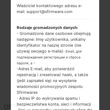
Właściciel kontaktowego adresu e-
mail: support@sfirmware.com
Rodzaje gromadzonych danych:
- Gromadzone dane osobowe obejmują
następne: Imię użytkownika, unikalny
identyfikator na naszej stronie (nie
używaj swojego e-maila)
- Email, для
подтверждения регистрации и сброса
-
пароля, а
-Adres E-mail, aby potwierdzić
rejestrację i zresetować hasło, a także
(jeśli zapisałeś się) na wysyłanie
wiadomości promocyjnych zespołu
Sfirmwares
Adres IP do wykrywania spamu i
-
bezpieczeństwa konta, sieci i informacji
OFICJALNE