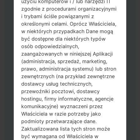
użyciu komputerów i / lub narzędzi IT
zgodnie z procedurami organizacyjnymi
i trybami ściśle powiązanymi z
określonymi celami. Oprócz Właściciela,
w niektórych przypadkach Dane mogą
być dostępne dla niektórych typów
osób odpowiedzialnych,
Pobierz na swój komputer najnowszą
zaangażowanych w niniejszej Aplikacji
wersję
Odin 3
.
(administracja, sprzedaż, marketing,
Następnie wyodrębnij plik
prawo, administracja systemu) lub stron
oprogramowania układowego.
zewnętrznych (na przykład zewnętrzne
Powinieneś otrzymać 1 plik (jeśli 1 plik
dostawcy usług technicznych,
wybierz tutaj) lub 5 plików (jeśli 5 plików
przewoźniki pocztowi, dostawcy
wybierz tutaj):
hostingu, firmy informatyczne, agencje
AP: "System & Recovery"
komunikacyjne) wyznaczeni przez
CP: "Modem & Radio"
Właściciela w razie potrzeby jako
CSC_***: "Country & Region & Operator"
podmioty przetwarzające dane.
HOME_CSC_***: "Country & Region &
Zaktualizowana lista tych stron może
Operator"
być wymagana od Właściciela w
Dodaj wszystkie pliki w Odin 3.