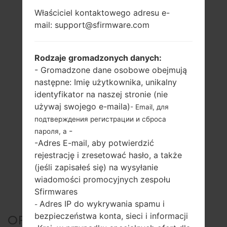
Właściciel kontaktowego adresu e-
mail: support@sfirmware.com
Rodzaje gromadzonych danych:
- Gromadzone dane osobowe obejmują
następne: Imię użytkownika, unikalny
identyfikator na naszej stronie (nie
używaj swojego e-maila)
- Email, для
подтверждения регистрации и сброса
-
пароля, а
-Adres E-mail, aby potwierdzić
rejestrację i zresetować hasło, a także
(jeśli zapisałeś się) na wysyłanie
wiadomości promocyjnych zespołu
Sfirmwares
Adres IP do wykrywania spamu i
-
bezpieczeństwa konta, sieci i informacji
OFICJALNE