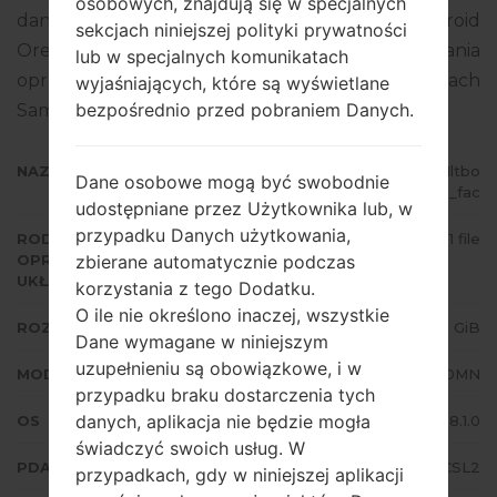
osobowych, znajdują się w specjalnych
danego oprogramowania układowego to Android
sekcjach niniejszej polityki prywatności
Oreo 8.1.0. Pełny poradnik na temat flashowania
lub w specjalnych komunikatach
oprogramowania układowego na urządzeniach
wyjaśniających, które są wyświetlane
bezpośrednio przed pobraniem Danych.
Samsung
tutaj
NAZWA PLIKU
SM-J710MN_1_20200127112054_1ltbo
Dane osobowe mogą być swobodnie
bihou_fac
udostępniane przez Użytkownika lub, w
przypadku Danych użytkowania,
RODZAJ
1 file
zbierane automatycznie podczas
OPROGRAMOWANIA
UKŁADOWEGO
korzystania z tego Dodatku.
O ile nie określono inaczej, wszystkie
ROZMIAR PLIKU
2.19 GiB
Dane wymagane w niniejszym
uzupełnieniu są obowiązkowe, i w
MODEL
Samsung SM-J710MN
przypadku braku dostarczenia tych
danych, aplikacja nie będzie mogła
OS
Android Oreo 8.1.0
świadczyć swoich usług. W
PDA/AP WERSJA
J710MNUBS4CSL2
przypadkach, gdy w niniejszej aplikacji