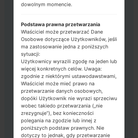
Operator"
dowolnym momencie.
Dodaj wszystkie pliki w Odin 3.
Jeśli chcesz wyczyścić pamięć flash użyj
CSC_*** albo użyj HOME_CSC_ ***, aby
Podstawa prawna przetwarzania
zachować wszystkie swoje dane i aplikacje.
Właściciel może przetwarzać Dane
Teraz wyłącz swój telefon i przejdź do
Osobowe dotyczące Użytkowników, jeśli
trybu pobierania. Jak wykonać wszystkie
ma zastosowanie jedna z poniższych
metody:
sytuacji:
Naciśnij i przytrzymaj klawisz zasilania,
Użytkownicy wyrazili zgodę na jeden lub
przycisk zwiększania głośności i klawisz
więcej konkretnych celów. Uwaga:
Bixby.
zgodnie z niektórymi ustawodawstwami,
Naciśnij i przytrzymaj klawisze
Właściciel może mieć prawo na
zwiększania i zmniejszania głośności,
przetwarzanie danych osobowych,
następnie podłącz kabel USB.
dopóki Użytkownik nie wyrazi sprzeciwu
Naciśnij i przytrzymaj klawisz zasilania,
wobec takiedo przetwarzania („nie
przycisk zmniejszania głośności i klawisz
zrezygnuje”), bez konieczności
strony domowej.
polegania na zgodzie lub innej z
Podłącz kabel USB, a następnie naciśnij i
poniższych podstaw prawnych. Nie
przytrzymaj przycisk Bixby i klawisz
dotyczy to jednak, gdy przetwarzanie