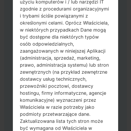
użyciu komputerów i / lub narzędzi IT
zgodnie z procedurami organizacyjnymi
i trybami ściśle powiązanymi z
określonymi celami. Oprócz Właściciela,
w niektórych przypadkach Dane mogą
być dostępne dla niektórych typów
osób odpowiedzialnych,
zaangażowanych w niniejszej Aplikacji
Pobierz na swój komputer najnowszą
(administracja, sprzedaż, marketing,
wersję
Odin 3
.
prawo, administracja systemu) lub stron
Następnie wyodrębnij plik
zewnętrznych (na przykład zewnętrzne
oprogramowania układowego.
dostawcy usług technicznych,
Powinieneś otrzymać 1 plik (jeśli 1 plik
przewoźniki pocztowi, dostawcy
wybierz tutaj) lub 5 plików (jeśli 5 plików
hostingu, firmy informatyczne, agencje
wybierz tutaj):
komunikacyjne) wyznaczeni przez
AP: "System & Recovery"
Właściciela w razie potrzeby jako
CP: "Modem & Radio"
podmioty przetwarzające dane.
CSC_***: "Country & Region & Operator"
Zaktualizowana lista tych stron może
HOME_CSC_***: "Country & Region &
być wymagana od Właściciela w