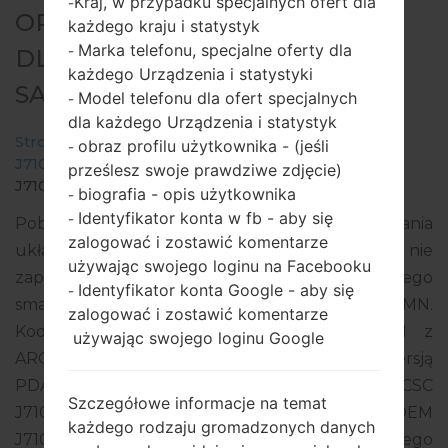
Kraj, w przypadku specjalnych ofert dla
-
OPROGRAMOWANIE #126041
każdego kraju i statystyk
Marka telefonu, specjalne oferty dla
-
DLA: SM-J710MN -
każdego Urządzenia i statystyki
SAMSUNGGALAXY J7 2016
Model telefonu dla ofert specjalnych
-
dla każdego Urządzenia i statystyk
Strona startowa
→
Galaxy J7 2016
→
SamsungSM-
obraz profilu użytkownika - (jeśli
-
J710MN
→
SM-
prześlesz swoje prawdziwe zdjęcie)
J710MN_1_20200127112054_1ltbobihou_fac.zip
biografia - opis użytkownika
-
Identyfikator konta w fb - aby się
-
Pobierz najnowszą aktualizację oprogramowania
zalogować i zostawić komentarze
układowego dla Samsung Galaxy J7 2016, ale nie
używając swojego loginu na Facebooku
zapomnij sprawdzić, czy numer modelu Twojego
Identyfikator konta Google - aby się
-
smartfona odpowiada wskazanemu SM-J710MN.
zalogować i zostawić komentarze
Kod oprogramowania układowego to UFN z
używając swojego loginu Google
ARGENTINA. Produkt jest dostarczany z wersją
PDA J710MNUBS4CSL2, wersja CSC
Szczegółowe informacje na temat
J710MNUWT4CSD1, wersja MODEM
każdego rodzaju gromadzonych danych
J710MNUBS4CSL1. Wersja systemu operacyjnego