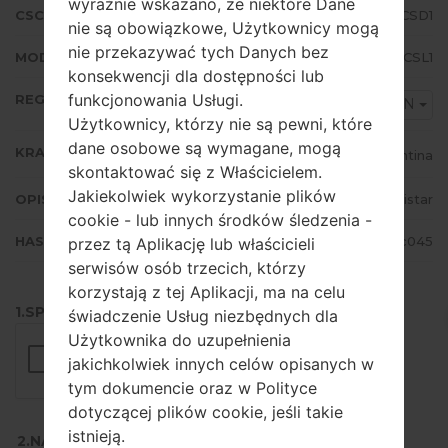
wyraźnie wskazano, że niektóre Dane
CSC WERSJA
J710MNUWT4CSD1
nie są obowiązkowe, Użytkownicy mogą
nie przekazywać tych Danych bez
MODEM/CP WERSJA
J710MNUBS4CSL1
konsekwencji dla dostępności lub
funkcjonowania Usługi.
REGION
UFN
Użytkownicy, którzy nie są pewni, które
dane osobowe są wymagane, mogą
KRAJ
Argentina
skontaktować się z Właścicielem.
Jakiekolwiek wykorzystanie plików
OPIS
Movistar
cookie - lub innych środków śledzenia -
HASH
4a7455690bcdd4142a6cc2ab8cc045
przez tą Aplikację lub właścicieli
serwisów osób trzecich, którzy
korzystają z tej Aplikacji, ma na celu
1.SPRAWDŹ RECAPTCHA
świadczenie Usług niezbędnych dla
Użytkownika do uzupełnienia
jakichkolwiek innych celów opisanych w
tym dokumencie oraz w Polityce
dotyczącej plików cookie, jeśli takie
istnieją.
2.NACIŚNIJ, ABY POBRAĆ