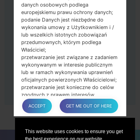
zmniejszania głośności.
danych osobowych podlega
Naciśnij i przytrzymaj klawisz zasilania i
europejskiemu prawu ochrony danych;
przycisk zwiększania głośności.
podanie Danych jest niezbędne do
Następnie podłącz urządzenie do
wykonania umowy z Użytkownikiem i /
komputera, Odin powinien wykryć
lub wszelkich istotnych zobowiązań
telefon, a na ekranie pojawi się numer
przedumownych, którym podlega
portu COM.
Właściciel;
Podaj tylko czas przywracania ustawień
przetwarzanie jest związane z zadaniem
fabrycznych i automatycznego
wykonywanym w interesie publicznym
ponownego uruchamiania.
lub w ramach wykonywania uprawnień
Na koniec naciśnij klawisz Start. Twój
oficjalnych powierzonych Właścicielowi;
telefon uruchomi się ponownie i odłączy
przetwarzanie jest konieczne do celów
się od komputera.
zgodnych z prawem interesów
prowadzonej przez właściciela lub
ACCEPT
GET ME OUT OF HERE
osobę trzecią.
W każdym przypadku Właściciel z
przyjemnością pomoże wyjaśnić
This website uses cookies to ensure you get
konkretną podstawę prawną, która ma
DLA BLOGERÓW
AKTUALNOŚCI
PORÓWNAJ
the best experience on our website.
zastosowanie do przetwarzania, a w