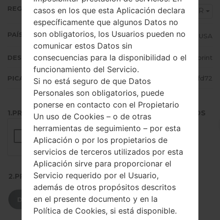
REGIÓN
casos en los que esta Aplicación declara
SPR
específicamente que algunos Datos no
son obligatorios, los Usuarios pueden no
PAÍS (UN/EL PAÍS)
USA
comunicar estos Datos sin
consecuencias para la disponibilidad o el
DESCRIPCIÓN
Sprint
funcionamiento del Servicio.
PICADILLO
a42cf943a361f865edd86a2faf33fd72
Si no está seguro de que Datos
Personales son obligatorios, puede
ponerse en contacto con el Propietario
1.PRESIONE EL BOTÓN PARA CARGAR LOS ARCHIVOS
Un uso de Cookies – o de otras
herramientas de seguimiento – por esta
Aplicación o por los propietarios de
servicios de terceros utilizados por esta
Aplicación sirve para proporcionar el
Servicio requerido por el Usuario,
2.PRESIONE PARA DESCARGAR
además de otros propósitos descritos
en el presente documento y en la
DESCARGAR
Política de Cookies, si está disponible.