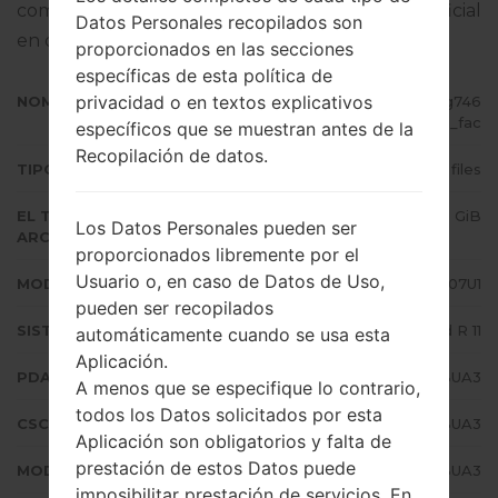
completo sobre cómo actualizar el firmware oficial
Datos Personales recopilados son
en dispositivos Samsung
aquí
proporcionados en las secciones
específicas de esta política de
privacidad o en textos explicativos
NOMBRE DE ARCHIVO
SM-F707U1_1_20210127134334_g746
frlmsb_fac
específicos que se muestran antes de la
Recopilación de datos.
TIPO DE FIRMWARE
4 files
EL TAMAÑO DEL
5.25 GiB
Los Datos Personales pueden ser
ARCHIVO
proporcionados libremente por el
Usuario o, en caso de Datos de Uso,
MODELO
Samsung SM-F707U1
pueden ser recopilados
SISTEMA OPERATIVO
Android R 11
automáticamente cuando se usa esta
Aplicación.
PDA/AP VERSIÓN
F707U1UES1BUA3
A menos que se especifique lo contrario,
todos los Datos solicitados por esta
CSC VERSIÓN
F707U1OYM1BUA3
Aplicación son obligatorios y falta de
prestación de estos Datos puede
MODEM/CP VERSIÓN
F707U1UES1BUA3
imposibilitar prestación de servicios. En