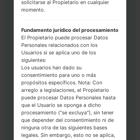
solicitarse al Propietario en cualquier
Ahora apague su teléfono y entre al Modo
momento.
de Descarga. Cómo hacer todos los
métodos:
Presione y mantenga presionados la
Fundamento jurídico del procesamiento
tecla de Encendido, el botón de Subir
El Propietario puede procesar Datos
volumen y la tecla de Bixby.
Personales relacionados con los
Presione y mantenga presionadas las
Usuarios si se aplica uno de los
teclas de Subir y de Bajar volumen y
siguientes:
luego conecte un cable USB.
Los usuarios han dado su
Presione y mantenga presionados la
consentimiento para uno o más
tecla de Encendido, el botón de Bajar
propósitos específicos. Nota: Con
volumen y la tecla de Inicio.
arreglo a legislaciones, el Propietario
Conecte un cable USB, luego
puede procesar Datos Personales hasta
mantenga presionados el botón de Bixby
que el Usuario se oponga a dicho
y la tecla de Bajar volumen.
procesamiento ("se excluya"), sin tener
Presione y mantenga presionados la
que depender del consentimiento ni de
tecla de Encendido y el botón de Subir
ninguna otra de las siguientes bases
volumen.
legales. Sin embargo, esto no se aplica,
Luego, conecte su dispositivo a PC, Odin