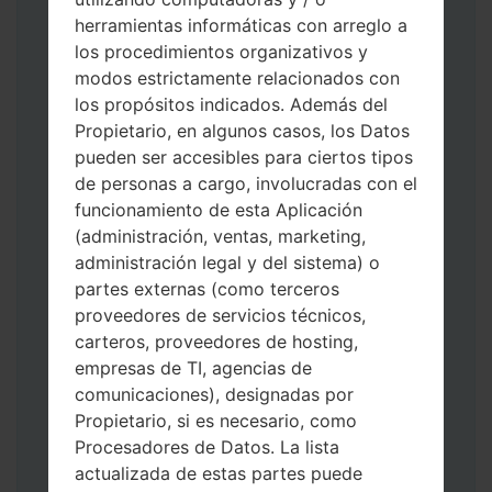
herramientas informáticas con arreglo a
los procedimientos organizativos y
modos estrictamente relacionados con
los propósitos indicados. Además del
Descargue a su PC: la última versión de
Propietario, en algunos casos, los Datos
Odin 3
.
pueden ser accesibles para ciertos tipos
A continuación, extraiga el archivo de
de personas a cargo, involucradas con el
firmware.
funcionamiento de esta Aplicación
Debe obtener 1 (si es archivo 1, elíjalo aquí)
(administración, ventas, marketing,
o 5 (si es archivo 5, selecciónelo aquí):
administración legal y del sistema) o
AP: "Sistema y Recuperación"
partes externas (como terceros
CP: "Módem y Radio"
proveedores de servicios técnicos,
CSC _ ***: "País y región y operador"
carteros, proveedores de hosting,
HOME_CSC _ ***: "País y regióny
empresas de TI, agencias de
operador"
comunicaciones), designadas por
Agregue todos los archivos a Odin 3.
Propietario, si es necesario, como
Si desea hacer clean flash, use CSC _ *** o
Procesadores de Datos. La lista
use HOME_CSC _ *** para mantener sus
actualizada de estas partes puede
datos y aplicaciones.