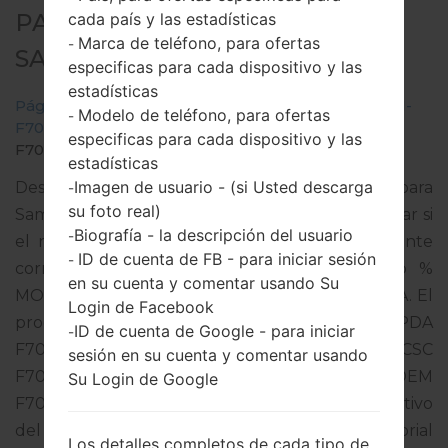
PARA SM-F707U1 -
cada país y las estadísticas
Marca de teléfono, para ofertas
-
SAMSUNGGALAXY Z FLIP 5G
especificas para cada dispositivo y las
estadísticas
Página principal
→
Galaxy Z Flip 5G
→
SamsungSM-
Modelo de teléfono, para ofertas
-
F707U1
→
SM-
especificas para cada dispositivo y las
F707U1_1_20210127134334_g746frlmsb_fac.zip
estadísticas
Imagen de usuario - (si Usted descarga
Descargue la última actualización de firmware para
-
su foto real)
Samsung Galaxy Z Flip 5G, pero no olvide verificar si
Biografía - la descripción del usuario
-
el número de modelo de su teléfono inteligente
ID de cuenta de FB - para iniciar sesión
-
corresponde al número de modelo indicado %
en su cuenta y comentar usando Su
MODEL%. El código del firmware es SPR de USA. El
Login de Facebook
producto viene con la versión PDA
ID de cuenta de Google - para iniciar
-
F707U1UES1BUA3 y la versión CSC
sesión en su cuenta y comentar usando
F707U1OYM1BUA3,Versión de MODEM
Su Login de Google
F707U1UES1BUA3. La versión del sistema operativo
del firmware dado es Android R 11. Tutorial
Los detalles completos de cada tipo de