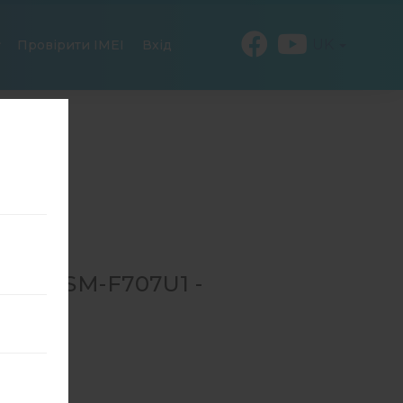
UK
Провірити IMEI
Вхід
ДЛЯ SM-F707U1 -
→
SM-