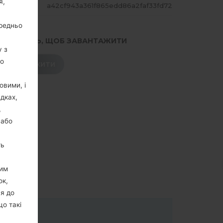
я,
ЕШ
a42cf943a361f865edd86a2faf33fd72
ередньо
.НАТИСНІТЬ, ЩОБ ЗАВАНТАЖИТИ
у з
го
ЗАВАНТАЖИТИ
овими, і
дках,
,
 або
ть
цим
ок,
ня до
що такі