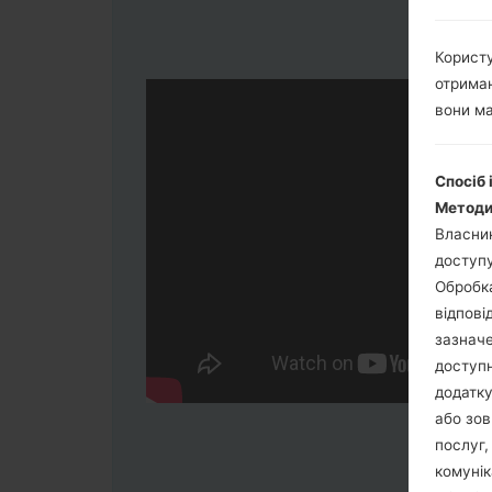
Користу
отриман
вони ма
Спосіб 
Методи
Власник
доступу
Обробка
відпові
зазначе
доступн
додатку
або зов
послуг,
комунік