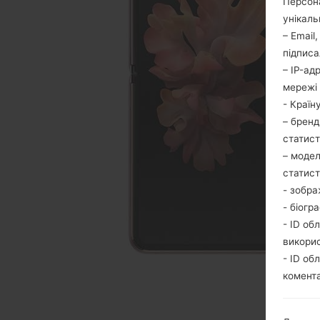
Персона
унікаль
– Email
підписа
– IP-ад
мережі 
- Країн
– бренд
статис
– модел
статис
- зобра
- біогр
- ID об
викори
- ID об
комента