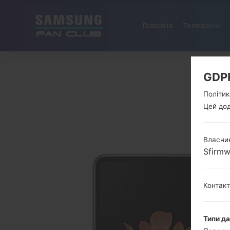
Головна
Телефони
GDP
Політик
Цей дод
Власник
Sfirm
Контак
Типи д