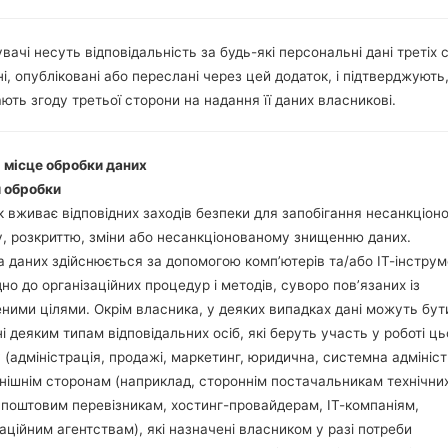
Інструкції
вачі несуть відповідальність за будь-які персональні дані третіх с
і, опубліковані або переслані через цей додаток, і підтверджують
Завантажте на свій П
ють згоду третьої сторони на надання її даних власникові.
Далі завантажте та 
Вам потрібно 1 (Ви
(Вибрати 5 файл про
і місце обробки даних
AP: "System & Recov
 обробки
CP: "Modem & Radio
 вживає відповідних заходів безпеки для запобігання несанкціо
CSC_***: "Country &
, розкриттю, зміни або несанкціонованому знищенню даних.
HOME_CSC_***: "Cou
 даних здійснюється за допомогою комп’ютерів та/або ІТ-інструм
Додайте усі файли у 
дно до організаційних процедур і методів, суворо пов’язаних із
Якщо ви хочете 
ними цілями. Окрім власника, у деяких випадках дані можуть бут
заводських налашт
і деяким типам відповідальних осіб, які беруть участь у роботі ць
випадку виберіть H
 (адміністрація, продажі, маркетинг, юридична, системна адмініст
даних.
нішнім сторонам (наприклад, стороннім постачальникам технічни
Тепер вимкніть прис
 поштовим перевізникам, хостинг-провайдерам, ІТ-компаніям,
Усі методи як це зро
аційним агентствам), які назначені власником у разі потреби
Натисніть та утри