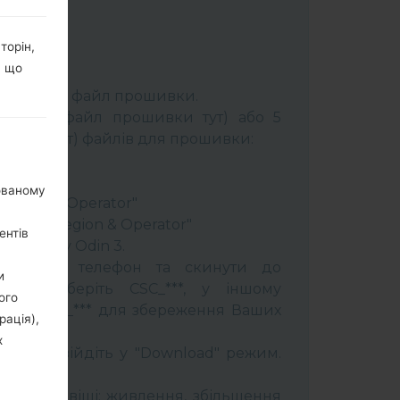
торін,
, що
К:
Odin 3
.
розпакуйте файл прошивки.
брати 1 файл прошивки тут) або 5
шивки тут) файлів для прошивки:
ery"
"
нованому
 Region & Operator"
ntry & Region & Operator"
ентів
програму Odin 3.
прошити телефон та скинути до
и
увань оберіть CSC_***, у іншому
ого
OME_CSC_*** для збереження Ваших
рація),
х
трій і увійдіть у "Download" режим.
бити:
муйти клавіші: живлення, збільшення