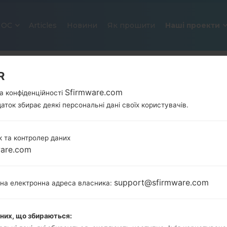
ОС
Articles
Новини
Як прошити
Наші проекти
R
Sfirmware.com
а конфіденційності
аток збирає деякі персональні дані своїх користувачів.
 та контролер даних
ware.com
ОФІЦІЙНА ПРОШИВКА #209181 
SAMSUNGGALAXY Z FLIP 5G
support@sfirmware.com
тна електронна адреса власника:
Головна
→
Galaxy Z Flip 5G
→
SamsungSM-F707U1
F707U1_1_20210127134334_g746frlmsb_fac.zip
аних, що збираються: