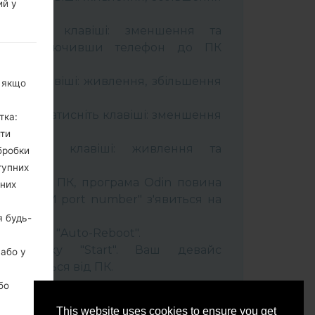
ий у
тримуйте клавіші: зменшення та
сті. Підключивши телефон до ПК
 кабель.
муйти клавіші: живлення, збільшення
, якщо
ель та натисніть клавіші: зменшення
тка:
ити
тримуйти клавіші: живлення та
бробки
тупних
лефон до ПК, програма Odin повина
ьних
 та "COM port number" з'явиться на
я будь-
t" час та "Auto-Reboot".
ть кнопку "Start". Ваш девайс
 або у
ідєднається від ПК.
бо
This website uses cookies to ensure you get