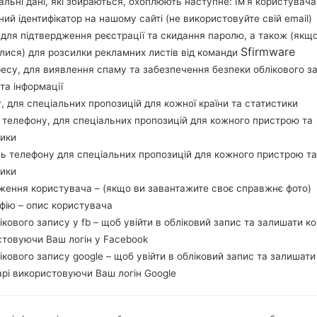
льні дані, які збираються, охоплюють наступне: Ім’я користувача
Завантажте останнє оновлення прошивки для Sam
ний ідентифікатор на нашому сайті (не використовуйте свій email)
перевірити, чи відповідає номер моделі вашо
, для підтвердження реєстрації та скидання паролю, а також (якщ
прошивки SPR для USA. Продукт поставляється
Sfirmware
лися) для розсилки рекламних листів від команди
CSC F707U1OYM1BUA3, MODEM версия F707U1U
ресу, для виявлення спаму та забезпечення безпеки облікового з
даної прошивки Android R 11. Повна інструкція
та інформації
на пристроях Samsung
тут
у, для спеціальних пропозицій для кожної країни та статистики
 телефону, для спеціальних пропозицій для кожного пристрою та
тики
НАЗВА ФАЙЛУ
SM-F707U1_1_20210127134334_
Т
ь телефону для спеціальних пропозицій для кожного пристрою та
g746frlmsb_fac
тики
РОЗМІР ФАЙЛУ
5.25 GiB
М
ження користувача – (якщо ви завантажите своє справжнє фото)
афію – опис користувача
ОПЕРАЦІЙНА
Android R 11
PD
лікового запису у fb – щоб увійти в обліковий запис та залишати к
СИСТЕМА
стовуючи Ваш логін у Facebook
лікового запису google – щоб увійти в обліковий запис та залишати
CSC ВЕРСІЯ
F707U1OYM1BUA3
MO
рі використовуючи Ваш логін Google
РЕГІОН
КР
SPR