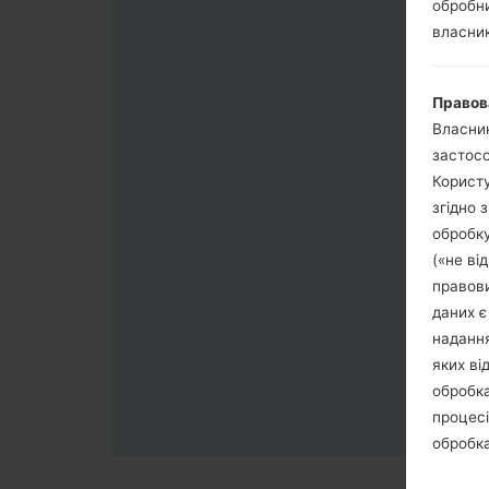
обробни
власник
Правов
Власник
застосо
Користу
згідно 
обробку
(«не ві
правови
даних є
надання
яких ві
обробка
процесі
обробка
третя с