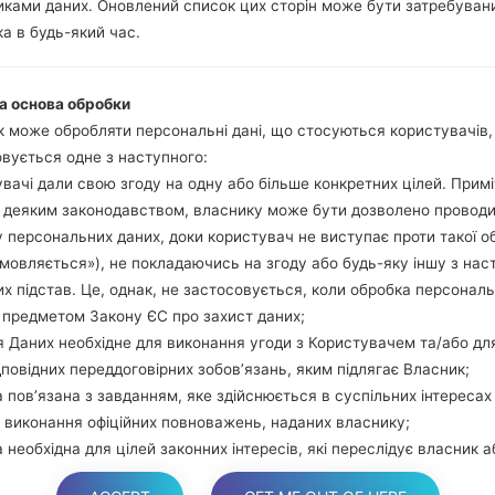
ками даних. Оновлений список цих сторін може бути затребуван
гучності та Bixbi.
а в будь-який час.
Натисніть та у
збільшення гучно
використовуючи USB
а основа обробки
Натисніть та утри
 може обробляти персональні дані, що стосуються користувачів
гучності та додому.
вується одне з наступного:
Підключіть USB каб
вачі дали свою згоду на одну або більше конкретних цілей. Примі
звуку та Bixbi.
з деяким законодавством, власнику може бути дозволено провод
Натисніть та у
 персональних даних, доки користувач не виступає проти такої о
збільшення гучності.
дмовляється»), не покладаючись на згоду або будь-яку іншу з нас
Далі підключить те
х підстав. Це, однак, не застосовується, коли обробка персонал
виявити Ваш девайс
 предметом Закону ЄС про захист даних;
екрані.
 Даних необхідне для виконання угоди з Користувачем та/або дл
Вказуйте лише "F.Rese
дповідних переддоговірних зобов’язань, яким підлягає Власник;
В кінці натисні
 пов’язана з завданням, яке здійснюється в суспільних інтересах
перезагрузиться та в
 виконання офіційних повноважень, наданих власнику;
 необхідна для цілей законних інтересів, які переслідує власник а
торона.