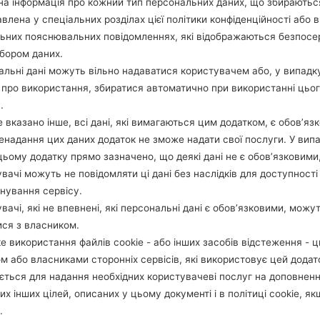
а інформація про кожний тип персональних даних, що збираютьс
ОПИС
Sprint
Х
влена у спеціальних розділах цієї політики конфіденційності або в
льних пояснювальних повідомленнях, які відображаються безпос
бором даних.
1.ПЕРЕВІРТИ НАЯВНІСТЬ RECAPTCHA
2
льні дані можуть вільно надаватися користувачем або, у випадк
про використання, збиратися автоматично при використанні цьо
.
 вказано інше, всі дані, які вимагаються цим додатком, є обов’язк
ненадання цих даних додаток не зможе надати свої послуги. У випа
цьому додатку прямо зазначено, що деякі дані не є обов’язковими
вачі можуть не повідомляти ці дані без наслідків для доступності
нування сервісу.
вачі, які не впевнені, які персональні дані є обов’язковими, можу
ися з власником.
е використання файлів cookie - або інших засобів відстеження - 
м або власниками сторонніх сервісів, які використовує цей додат
ється для надання необхідних користувачеві послуг на доповнен
их інших цілей, описаних у цьому документі і в політиці cookie, як
.