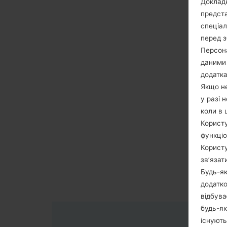
Докладн
предста
спеціа
перед з
Персона
даними 
додатка
Якщо не
у разі 
коли в 
Користу
функціо
Користу
зв’язат
Будь-як
додатко
відбува
будь-як
існують