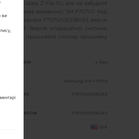
,
sung Galaxy Z Flip 5G, але не забудьте
го смартфона вказаному SM-F707U1. Код
о ви
 з PDA версією F707U1UES1BUA3 версія
ES1BUA3. Версія операційної системи
апису,
 про те, як прошивати стокову прошивку
ИП ПРОШИВКИ
4 files
ОДЕЛЬ
Samsung SM-F707U1
A/AP ВЕРСІЯ
F707U1UES1BUA3
оментарі
DEM/CP ВЕРСІЯ
F707U1UES1BUA3
АЇНА
USA