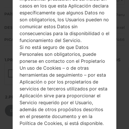
PEO
casos en los que esta Aplicación declara
específicamente que algunos Datos no
PAÍS (UN/EL PAÍS)
Peru
son obligatorios, los Usuarios pueden no
comunicar estos Datos sin
DESCRIPCIÓN
Claro, Movistar, Nexel
consecuencias para la disponibilidad o el
PICADILLO
31e2a424285aafb6ff31453fcd457466
funcionamiento del Servicio.
Si no está seguro de que Datos
Personales son obligatorios, puede
1.PRESIONE EL BOTÓN PARA CARGAR LOS ARCHIVOS
ponerse en contacto con el Propietario
Un uso de Cookies – o de otras
herramientas de seguimiento – por esta
Aplicación o por los propietarios de
servicios de terceros utilizados por esta
Aplicación sirve para proporcionar el
2.PRESIONE PARA DESCARGAR
Servicio requerido por el Usuario,
además de otros propósitos descritos
DESCARGAR
en el presente documento y en la
Política de Cookies, si está disponible.