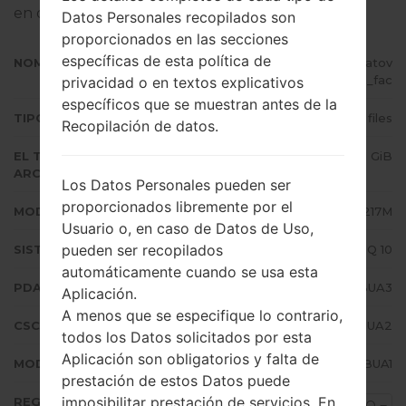
en dispositivos Samsung
aquí
Datos Personales recopilados son
proporcionados en las secciones
específicas de esta política de
NOMBRE DE ARCHIVO
SM-A217M_1_20210216174935_2atov
k6j4l_fac
privacidad o en textos explicativos
específicos que se muestran antes de la
TIPO DE FIRMWARE
4 files
Recopilación de datos.
EL TAMAÑO DEL
3.31 GiB
ARCHIVO
Los Datos Personales pueden ser
proporcionados libremente por el
MODELO
Samsung SM-A217M
Usuario o, en caso de Datos de Uso,
pueden ser recopilados
SISTEMA OPERATIVO
Android Q 10
automáticamente cuando se usa esta
PDA/AP VERSIÓN
A217MUBU5BUA3
Aplicación.
A menos que se especifique lo contrario,
CSC VERSIÓN
A217MOWO5BUA2
todos los Datos solicitados por esta
Aplicación son obligatorios y falta de
MODEM/CP VERSIÓN
A217MUBU5BUA1
prestación de estos Datos puede
imposibilitar prestación de servicios. En
REGIÓN