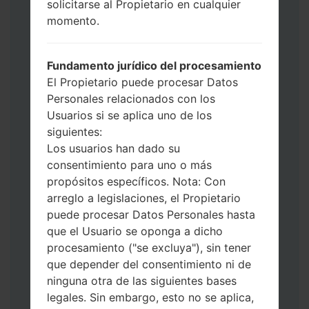
solicitarse al Propietario en cualquier
de Descarga. Cómo hacer todos los
momento.
métodos:
Presione y mantenga presionados la
tecla de Encendido, el botón de Subir
Fundamento jurídico del procesamiento
volumen y la tecla de Bixby.
El Propietario puede procesar Datos
Presione y mantenga presionadas las
Personales relacionados con los
teclas de Subir y de Bajar volumen y
Usuarios si se aplica uno de los
luego conecte un cable USB.
siguientes:
Presione y mantenga presionados la
Los usuarios han dado su
tecla de Encendido, el botón de Bajar
consentimiento para uno o más
volumen y la tecla de Inicio.
propósitos específicos. Nota: Con
Conecte un cable USB, luego
arreglo a legislaciones, el Propietario
mantenga presionados el botón de Bixby
puede procesar Datos Personales hasta
y la tecla de Bajar volumen.
que el Usuario se oponga a dicho
Presione y mantenga presionados la
procesamiento ("se excluya"), sin tener
tecla de Encendido y el botón de Subir
que depender del consentimiento ni de
volumen.
ninguna otra de las siguientes bases
Luego, conecte su dispositivo a PC, Odin
legales. Sin embargo, esto no se aplica,