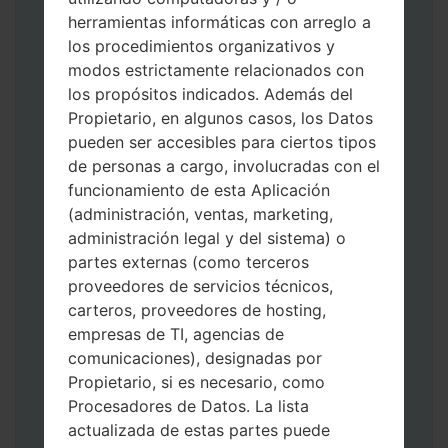
herramientas informáticas con arreglo a
los procedimientos organizativos y
modos estrictamente relacionados con
Descargue a su PC: la última versión de
los propósitos indicados. Además del
Odin 3
.
Propietario, en algunos casos, los Datos
A continuación, extraiga el archivo de
pueden ser accesibles para ciertos tipos
firmware.
de personas a cargo, involucradas con el
Debe obtener 1 (si es archivo 1, elíjalo aquí)
funcionamiento de esta Aplicación
o 5 (si es archivo 5, selecciónelo aquí):
(administración, ventas, marketing,
AP: "Sistema y Recuperación"
administración legal y del sistema) o
CP: "Módem y Radio"
partes externas (como terceros
CSC _ ***: "País y región y operador"
proveedores de servicios técnicos,
HOME_CSC _ ***: "País y regióny
carteros, proveedores de hosting,
operador"
empresas de TI, agencias de
Agregue todos los archivos a Odin 3.
comunicaciones), designadas por
Si desea hacer clean flash, use CSC _ *** o
Propietario, si es necesario, como
use HOME_CSC _ *** para mantener sus
Procesadores de Datos. La lista
datos y aplicaciones.
actualizada de estas partes puede
Ahora apague su teléfono y entre al Modo