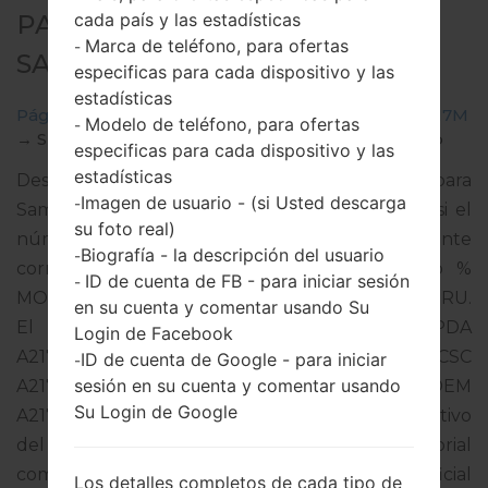
cada país y las estadísticas
PARA SM-A217M -
Marca de teléfono, para ofertas
-
SAMSUNGGALAXY A21S
especificas para cada dispositivo y las
estadísticas
Página principal
→
Galaxy A21s
→
SamsungSM-A217M
Modelo de teléfono, para ofertas
-
→
SM-A217M_1_20210216174935_2atovk6j4l_fac.zip
especificas para cada dispositivo y las
estadísticas
Descargue la última actualización de firmware para
Imagen de usuario - (si Usted descarga
-
Samsung Galaxy A21s, pero no olvide verificar si el
su foto real)
número de modelo de su teléfono inteligente
Biografía - la descripción del usuario
-
corresponde al número de modelo indicado %
ID de cuenta de FB - para iniciar sesión
-
MODEL%. El código del firmware es PEO de PERU.
en su cuenta y comentar usando Su
El producto viene con la versión PDA
Login de Facebook
A217MUBU5BUA3 y la versión CSC
ID de cuenta de Google - para iniciar
-
sesión en su cuenta y comentar usando
A217MOWO5BUA2,Versión de MODEM
Su Login de Google
A217MUBU5BUA1. La versión del sistema operativo
del firmware dado es Android Q 10. Tutorial
completo sobre cómo actualizar el firmware oficial
Los detalles completos de cada tipo de