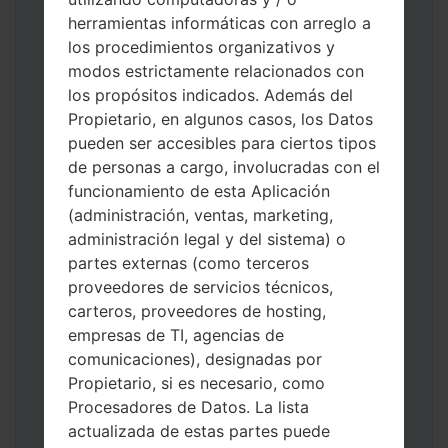
herramientas informáticas con arreglo a
los procedimientos organizativos y
modos estrictamente relacionados con
los propósitos indicados. Además del
Descargue a su PC: la última versión de
Propietario, en algunos casos, los Datos
Odin 3
.
pueden ser accesibles para ciertos tipos
A continuación, extraiga el archivo de
de personas a cargo, involucradas con el
firmware.
funcionamiento de esta Aplicación
Debe obtener 1 (si es archivo 1, elíjalo aquí)
(administración, ventas, marketing,
o 5 (si es archivo 5, selecciónelo aquí):
administración legal y del sistema) o
AP: "Sistema y Recuperación"
partes externas (como terceros
CP: "Módem y Radio"
proveedores de servicios técnicos,
CSC _ ***: "País y región y operador"
carteros, proveedores de hosting,
HOME_CSC _ ***: "País y regióny
empresas de TI, agencias de
operador"
comunicaciones), designadas por
Agregue todos los archivos a Odin 3.
Propietario, si es necesario, como
Si desea hacer clean flash, use CSC _ *** o
Procesadores de Datos. La lista
use HOME_CSC _ *** para mantener sus
actualizada de estas partes puede
datos y aplicaciones.