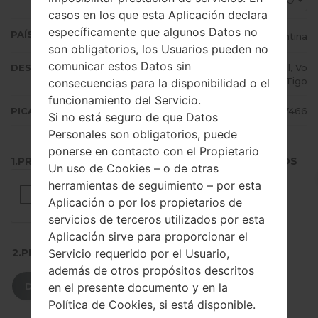
ARO
casos en los que esta Aplicación declara
específicamente que algunos Datos no
PAÍS (UN/EL PAÍS)
Argentina
son obligatorios, los Usuarios pueden no
comunicar estos Datos sin
DESCRIPCIÓN
Personal, Claro, Movistar, Ancel, Vo
x, Tigo
consecuencias para la disponibilidad o el
funcionamiento del Servicio.
PICADILLO
31e2a424285aafb6ff31453fcd457466
Si no está seguro de que Datos
Personales son obligatorios, puede
ponerse en contacto con el Propietario
1.PRESIONE EL BOTÓN PARA CARGAR LOS ARCHIVOS
Un uso de Cookies – o de otras
herramientas de seguimiento – por esta
Aplicación o por los propietarios de
servicios de terceros utilizados por esta
Aplicación sirve para proporcionar el
Servicio requerido por el Usuario,
2.PRESIONE PARA DESCARGAR
además de otros propósitos descritos
en el presente documento y en la
DESCARGAR
Política de Cookies, si está disponible.