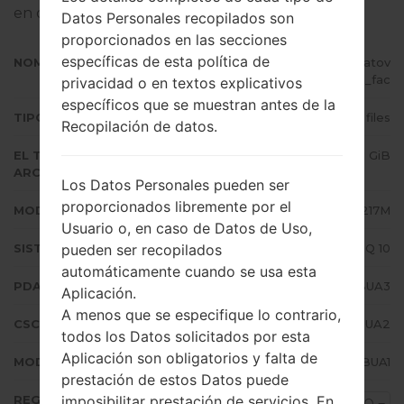
en dispositivos Samsung
aquí
Datos Personales recopilados son
proporcionados en las secciones
específicas de esta política de
NOMBRE DE ARCHIVO
SM-A217M_1_20210216174935_2atov
k6j4l_fac
privacidad o en textos explicativos
específicos que se muestran antes de la
TIPO DE FIRMWARE
4 files
Recopilación de datos.
EL TAMAÑO DEL
3.31 GiB
ARCHIVO
Los Datos Personales pueden ser
proporcionados libremente por el
MODELO
Samsung SM-A217M
Usuario o, en caso de Datos de Uso,
pueden ser recopilados
SISTEMA OPERATIVO
Android Q 10
automáticamente cuando se usa esta
PDA/AP VERSIÓN
A217MUBU5BUA3
Aplicación.
A menos que se especifique lo contrario,
CSC VERSIÓN
A217MOWO5BUA2
todos los Datos solicitados por esta
Aplicación son obligatorios y falta de
MODEM/CP VERSIÓN
A217MUBU5BUA1
prestación de estos Datos puede
imposibilitar prestación de servicios. En
REGIÓN