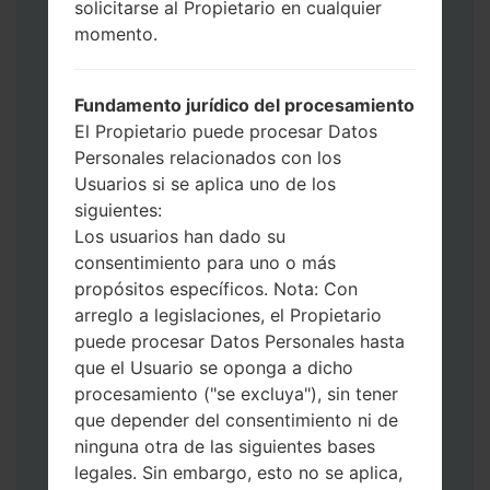
solicitarse al Propietario en cualquier
Ahora apague su teléfono y entre al Modo
momento.
de Descarga. Cómo hacer todos los
métodos:
Presione y mantenga presionados la
Fundamento jurídico del procesamiento
tecla de Encendido, el botón de Subir
El Propietario puede procesar Datos
volumen y la tecla de Bixby.
Personales relacionados con los
Presione y mantenga presionadas las
Usuarios si se aplica uno de los
teclas de Subir y de Bajar volumen y
siguientes:
luego conecte un cable USB.
Los usuarios han dado su
Presione y mantenga presionados la
consentimiento para uno o más
tecla de Encendido, el botón de Bajar
propósitos específicos. Nota: Con
volumen y la tecla de Inicio.
arreglo a legislaciones, el Propietario
Conecte un cable USB, luego
puede procesar Datos Personales hasta
mantenga presionados el botón de Bixby
que el Usuario se oponga a dicho
y la tecla de Bajar volumen.
procesamiento ("se excluya"), sin tener
Presione y mantenga presionados la
que depender del consentimiento ni de
tecla de Encendido y el botón de Subir
ninguna otra de las siguientes bases
volumen.
legales. Sin embargo, esto no se aplica,
Luego, conecte su dispositivo a PC, Odin