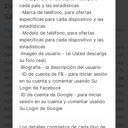
PARA SM-A217M -
cada país y las estadísticas
Marca de teléfono, para ofertas
-
SAMSUNGGALAXY A21S
especificas para cada dispositivo y las
estadísticas
Página principal
→
Galaxy A21s
→
SamsungSM-A217M
Modelo de teléfono, para ofertas
-
→
SM-A217M_1_20210216174935_2atovk6j4l_fac.zip
especificas para cada dispositivo y las
estadísticas
Descargue la última actualización de firmware para
Imagen de usuario - (si Usted descarga
-
Samsung Galaxy A21s, pero no olvide verificar si el
su foto real)
número de modelo de su teléfono inteligente
Biografía - la descripción del usuario
-
corresponde al número de modelo indicado %
ID de cuenta de FB - para iniciar sesión
-
MODEL%. El código del firmware es ARO de
en su cuenta y comentar usando Su
ARGENTINA. El producto viene con la versión PDA
Login de Facebook
A217MUBU5BUA3 y la versión CSC
ID de cuenta de Google - para iniciar
-
sesión en su cuenta y comentar usando
A217MOWO5BUA2,Versión de MODEM
Su Login de Google
A217MUBU5BUA1. La versión del sistema operativo
del firmware dado es Android Q 10. Tutorial
completo sobre cómo actualizar el firmware oficial
Los detalles completos de cada tipo de